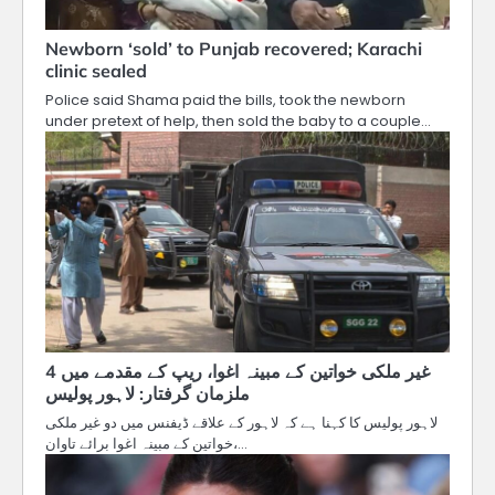
Newborn ‘sold’ to Punjab recovered; Karachi
clinic sealed
Police said Shama paid the bills, took the newborn
under pretext of help, then sold the baby to a couple…
غیر ملکی خواتین کے مبینہ اغوا، ریپ کے مقدمے میں 4
ملزمان گرفتار: لاہور پولیس
لاہور پولیس کا کہنا ہے کہ لاہور کے علاقے ڈیفنس میں دو غیر ملکی
خواتین کے مبینہ اغوا برائے تاوان،…