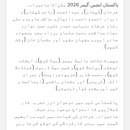
پاکستان ایشین گیمز 2026 سکواڈ: صاحبزادہ
فرحان (کپتان)، عبدالصمد (نائب کپتان)،
ابرار احمد، احمد دانیال، عاکف جاوید، علی
رضا، عرفات منہاس، حیدر علی، حسن نواز،
معاذ صداقت، محمد سلمان مرزا، سعد مسعود،
صائم ایوب، سفیان مقیم اور عثمان خان (وکٹ
کیپر)۔
سپورٹ سٹاف: مائیک ہیسن (ہیڈ کوچ)، ایشلے
نوفکے (بولنگ کوچ)، شین میک ڈرموٹ (فیلڈنگ
کوچ)، محمد طاہر (فزیوتھراپسٹ)، عمران
اللہ (ٹرینر) اور عثمان ہاشمی (اینالسٹ و
ٹیم آپریشنز کوآرڈینیٹر)۔
پاکستانی ٹیم میں نوجوان اور تجربہ کار
کھلاڑیوں کا امتزاج موجود ہے، جبکہ
صاحبزادہ فرحان کی قیادت میں ٹیم سے ایشین
گیمز میں بہتر کارکردگی کی توقع کی جا رہی