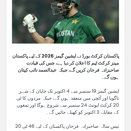
پاکستان کرکٹ بورڈ نے ایشین گیمز 2026 کے لیے پاکستان
مینز کرکٹ ٹیم کا اعلان کر دیا ہے، جس کی قیادت
صاحبزادہ فرحان کریں گے، جبکہ عبدالصمد نائب کپتان
ہوں گے۔
ایشین گیمز 19 ستمبر سے 4 اکتوبر تک جاپان کے شہر
ناگویا اور آئچی میں منعقد ہوں گے، جبکہ مردوں کا ٹی
20 کرکٹ ایونٹ 24 ستمبر سے شروع ہوگا اور تمغوں
کے مقابلے 3 اکتوبر کو کھیلے جائیں گے۔
تیس سالہ صاحبزادہ فرحان پاکستان کے لیے 46 ٹی 20