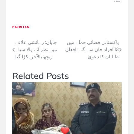
ہے۔
PAKISTAN
پاکستانی فضائی حملے میں
جاپان: رہائشی علاقے
Post
13 افراد جان سے گئے: افغان
میں نظر آنے والا سیاہ
navigation
طالبان کا دعویٰ
ریچھ بالآخر پکڑا گیا
Related Posts