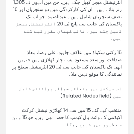
انٹرنیشنل میچز کھیل چکے ہیں، جن میں انہوں نے 1,305
رنز بنائے ہیں۔ ان کی کارکردگی میں دو سنچریاں اور 10
نصف سنچریاں شامل ہیں۔ عبدالصمد، جو اب تک
پاکستان کی جانب سے پانچ ٹی 20 انٹرنیشنل میچز
کھیل چکے ہیں، نائب کپتان مقرر کیے گئے
ہیں۔
15 رکنی سکواڈ میں عاکف جاوید، علی رضا، معاذ
صداقت اور سعد مسعود ایسے چار کھلاڑی ہیں جنہیں
ابھی تک پاکستان کی جانب سے ٹی 20 انٹرنیشنل سطح پر
نمائندگی کا موقع نہیں ملا۔
اس سیکشن میں متعلقہ حوالہ پوائنٹس شامل
ہیں (Related Nodes field)
منتخب کیے گئے 15 میں سے 14 کھلاڑی نیشنل کرکٹ
اکیڈمی کے وائٹ بال کیمپ کا حصہ بھی ہیں، جو 15 جون
سے لاہور میں شروع ہوگا۔