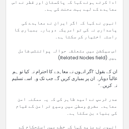
ادا کرتے ہوئے کہا کہ پاکستان اور قطر نے اس
معاہدے کے لیے بہت محنت کی ہے۔
انہوں نے کہا کہ اگر ایران نے معاہدے کی
پاسداری نہ کی تو امریکہ دوبارہ بمباری کا
راستہ اختیار کر سکتا ہے۔
اس سیکشن میں متعلقہ حوالہ پوائنٹس شامل
ہیں (Related Nodes field)
ان کے بقول: ’اگر انہوں نے معاہدے کا احترام نہ کیا تو ہم
غالباً دوبارہ ان پر بمباری کریں گے جب تک وہ اسے تسلیم
نہ کریں۔‘
صدر ٹرمپ نے امید ظاہر کی کہ یہ ممکنہ امن
معاہدہ مشرق وسطیٰ میں وسیع تر امن کے قیام
کی بنیاد بن سکتا ہے۔
انہوں نے مزید کہا کہ خطے میں استحکام کے