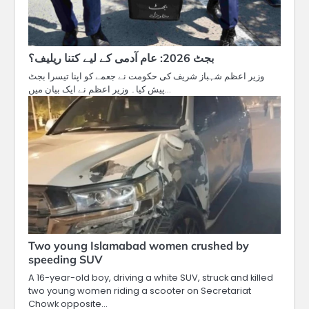
بجٹ 2026: عام آدمی کے لیے کتنا ریلیف؟
وزیر اعظم شہباز شریف کی حکومت نے جعمے کو اپنا تیسرا بجٹ
پیش کیا۔ وزیر اعظم نے ایک بیان میں…
Two young Islamabad women crushed by
speeding SUV
A 16-year-old boy, driving a white SUV, struck and killed
two young women riding a scooter on Secretariat
Chowk opposite…