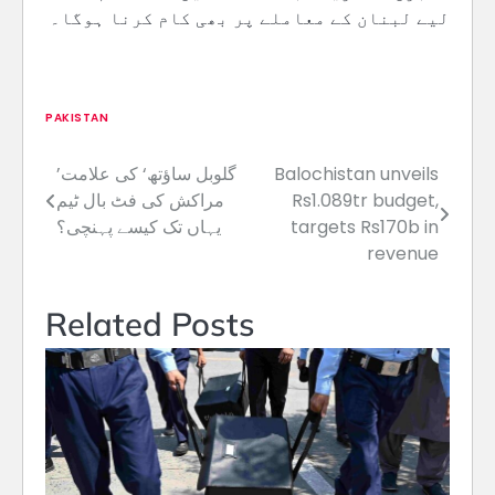
لیے لبنان کے معاملے پر بھی کام کرنا ہوگا۔
PAKISTAN
’گلوبل ساؤتھ‘ کی علامت
Balochistan unveils
Post
مراکش کی فٹ بال ٹیم
Rs1.089tr budget,
navigation
یہاں تک کیسے پہنچی؟
targets Rs170b in
revenue
Related Posts