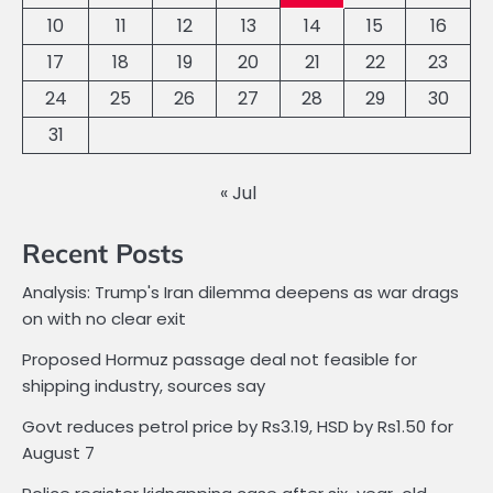
10
11
12
13
14
15
16
17
18
19
20
21
22
23
24
25
26
27
28
29
30
31
« Jul
Recent Posts
Analysis: Trump's Iran dilemma deepens as war drags
on with no clear exit
Proposed Hormuz passage deal not feasible for
shipping industry, sources say
Govt reduces petrol price by Rs3.19, HSD by Rs1.50 for
August 7