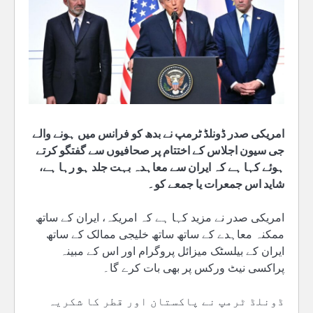
امریکی صدر ڈونلڈ ٹرمپ نے بدھ کو فرانس میں ہونے والے
جی سیون اجلاس کے اختتام پر صحافیوں سے گفتگو کرتے
ہوئے کہا ہے کہ ایران سے معاہدہ بہت جلد ہو رہا ہے،
شاید اس جمعرات یا جمعے کو۔
امریکی صدر نے مزید کہا ہے کہ امریکہ، ایران کے ساتھ
ممکنہ معاہدے کے ساتھ ساتھ خلیجی ممالک کے ساتھ
ایران کے بیلسٹک میزائل پروگرام اور اس کے مبینہ
پراکسی نیٹ ورکس پر بھی بات کرے گا۔
ڈونلڈ ٹرمپ نے پاکستان اور قطر کا شکریہ