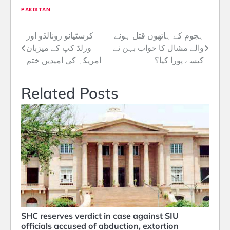
PAKISTAN
ہجوم کے ہاتھوں قتل ہونے
کرسٹیانو رونالڈو اور
Post
والے مشال کا خواب بہن نے
ورلڈ کپ کے میزبان
navigation
کیسے پورا کیا؟
امریکہ کی امیدیں ختم
Related Posts
SHC reserves verdict in case against SIU
officials accused of abduction, extortion