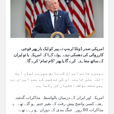
امریکی صدر ڈونلڈ ٹرمپ نے پیر کو ایک بار پھر فوجی
کارروائی کی دھمکی دیتے ہوئے کہا کہ امریکہ یا تو ایران
کے ساتھ معاہدہ کرے گا یا پھر ’کام تمام‘ کرے گا۔
دوسری جانب ایران کے سابق سپریم لیڈر آیت
اللہ علی خامنہ ای کی تدفین کے بعد ایران نے
بھی سخت مؤقف اختیار کر رکھا ہے۔
امریکہ اور ایران کے درمیان بالواسطہ مذاکرات گذشتہ
ہفتے کسی واضح پیش رفت کے بغیر ختم ہو گئے تھے۔ یہ
مذاکرات 60 روزہ جنگ بندی کے دوران ہو رہے تھے،