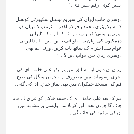
انہیں کوئی رقم نہیں دی۔‘
دوسری جانب ایران کی سپریم نیشنل سکیورٹی کونسل
کے سیکریٹری محمد باقر ذوالقدر نے ٹرمپ کے بیان کو
’وہم پر مبنی‘ قرار دیتے ہوئے کہا ہے کہ ’ایرانی
دھمکیوں کی زبان سے ناواقف نہیں ہیں۔ لہٰذا ایرانی
عوام سے احترام کے ساتھ بات کریں، ورنہ ہم بھی
دوسری زبان میں جواب دیں گے۔‘
ایران ان دنوں اپنے سابق سپریم لیڈر علی خامنہ ای کی
آخری رسومات میں مصروف ہے جہاں منگل کی صبح
قم کی مسجد جمکران میں بھی نماز جنازہ ادا کی گئی۔
قم کے بعد علی خامنہ ای کے جسد خاکی کو عراق لے جایا
جائے گا جہاں نجف اور کربلا سے واپسی پر مشہد میں
ان کی تدفین کی جائے گی۔