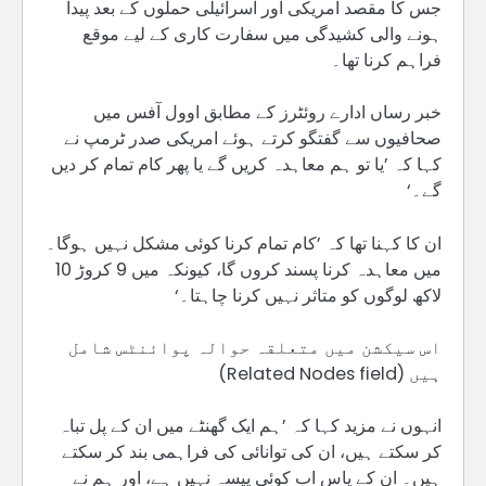
جس کا مقصد امریکی اور اسرائیلی حملوں کے بعد پیدا
ہونے والی کشیدگی میں سفارت کاری کے لیے موقع
فراہم کرنا تھا۔
خبر رساں ادارے روئٹرز کے مطابق اوول آفس میں
صحافیوں سے گفتگو کرتے ہوئے امریکی صدر ٹرمپ نے
کہا کہ ’یا تو ہم معاہدہ کریں گے یا پھر کام تمام کر دیں
گے۔‘
ان کا کہنا تھا کہ ’کام تمام کرنا کوئی مشکل نہیں ہوگا۔
میں معاہدہ کرنا پسند کروں گا، کیونکہ میں 9 کروڑ 10
لاکھ لوگوں کو متاثر نہیں کرنا چاہتا۔‘
اس سیکشن میں متعلقہ حوالہ پوائنٹس شامل
ہیں (Related Nodes field)
انہوں نے مزید کہا کہ ’ہم ایک گھنٹے میں ان کے پل تباہ
کر سکتے ہیں، ان کی توانائی کی فراہمی بند کر سکتے
ہیں۔ ان کے پاس اب کوئی پیسہ نہیں ہے، اور ہم نے