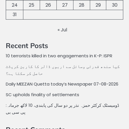
24
25
26
27
28
29
30
31
« Jul
Recent Posts
10 terrorists killed in two engagements in K-P: ISPR
کیا سندھ قدرتی وسائل سے اربوں ڈالر کا کاربن کریڈٹ
حاصل کر سکتا ہے؟
Daily MEEZAN Quetta today’s Newspaper 07-08-2026
SC upholds finality of settlements
ڈومیسٹک کرکٹر حمزہ نذر پر دو سال کی پابندی، 10 لاکھ جرمانہ:
پی سی بی