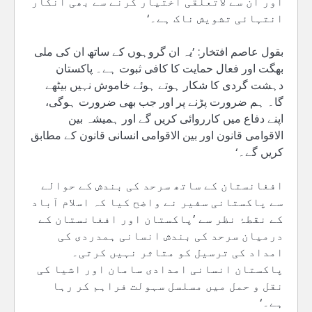
اور ان سے لاتعلقی اختیار کرنے سے بھی انکار
انتہائی تشویش ناک ہے۔‘
بقول عاصم افتخار: ’یہ ان گروہوں کے ساتھ ان کی ملی
بھگت اور فعال حمایت کا کافی ثبوت ہے۔ پاکستان
دہشت گردی کا شکار ہوتے ہوئے خاموش نہیں بیٹھے
گا۔ ہم ضرورت پڑنے پر اور جب بھی ضرورت ہوگی،
اپنے دفاع میں کارروائی کریں گے اور ہمیشہ بین
الاقوامی قانون اور بین الاقوامی انسانی قانون کے مطابق
کریں گے۔‘
افغانستان کے ساتھ سرحد کی بندش کے حوالے
سے پاکستانی سفیر نے واضح کیا کہ اسلام آباد
کے نقطۂ نظر سے ’پاکستان اور افغانستان کے
درمیان سرحد کی بندش انسانی ہمدردی کی
امداد کی ترسیل کو متاثر نہیں کرتی۔
پاکستان انسانی امدادی سامان اور اشیا کی
نقل و حمل میں مسلسل سہولت فراہم کر رہا
ہے۔‘