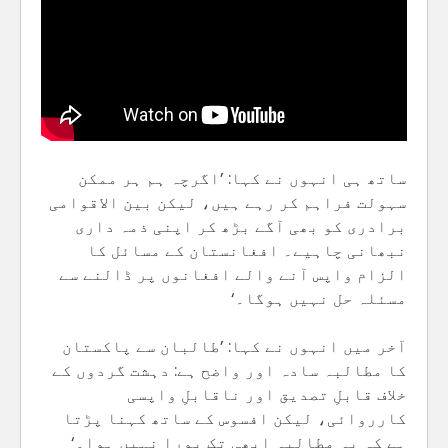
ساتھ ہی انہوں نے کہا: ’اگرچہ ہم ہر ممکن
سہولت فراہم کر رہے ہیں، لیکن بین الاقوامی
برادری کو بھی آگے بڑھ کر اپنی ذمہ داری
نبھانی چاہیے۔ افغانستان کے مسائل کا
الزام واپس آنے والے افغانوں پر ڈالنے سے
مسئلہ حل نہیں ہوگا۔‘
آخر میں انہوں نے کہا: ’طالبان سے پاکستان
کا مطالبہ سادہ اور واضح ہے: دہشت گردوں کے
خلاف قابلِ تصدیق اور ناقابلِ واپسی
کارروائی، لیکن افسوس کے ساتھ کہنا پڑتا
ہے کہ یہ مطالبہ ابھی تک پورا نہیں ہوا۔‘