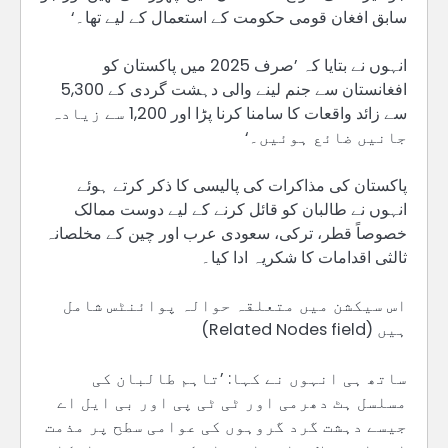
سابق افغان قومی حکومت کے استعمال کے لیے تھا۔‘
انہوں نے بتایا کہ ’صرف 2025 میں پاکستان کو
افغانستان سے جنم لینے والی دہشت گردی کے 5,300
سے زائد واقعات کا سامنا کرنا پڑا اور 1,200 سے زیادہ
جانیں ضائع ہوئیں۔‘
پاکستان کی مذاکرات کی پالیسی کا ذکر کرتے ہوئے
انہوں نے طالبان کو قائل کرنے کے لیے دوست ممالک
خصوصاً قطر، ترکی، سعودی عرب اور چین کے مخلصانہ
ثالثی اقدامات کا شکریہ ادا کیا۔
اس سیکشن میں متعلقہ حوالہ پوائنٹس شامل
ہیں (Related Nodes field)
ساتھ ہی انہوں نے کہا: ’تاہم طالبان کی
مسلسل ہٹ دھرمی اور ٹی ٹی پی اور بی ایل اے
جیسے دہشت گرد گروہوں کی عوامی سطح پر مذمت