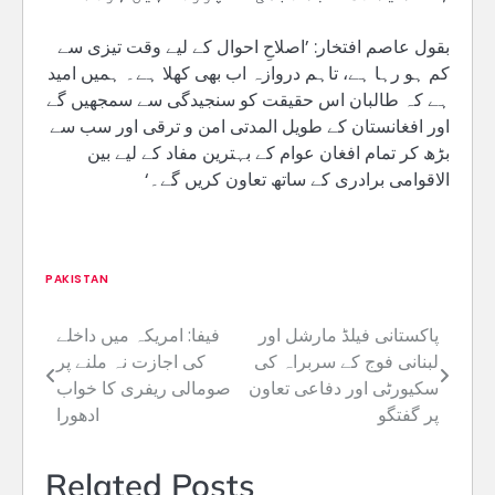
بقول عاصم افتخار: ’اصلاحِ احوال کے لیے وقت تیزی سے
کم ہو رہا ہے، تاہم دروازہ اب بھی کھلا ہے۔ ہمیں امید
ہے کہ طالبان اس حقیقت کو سنجیدگی سے سمجھیں گے
اور افغانستان کے طویل المدتی امن و ترقی اور سب سے
بڑھ کر تمام افغان عوام کے بہترین مفاد کے لیے بین
الاقوامی برادری کے ساتھ تعاون کریں گے۔‘
PAKISTAN
پاکستانی فیلڈ مارشل اور
فیفا: امریکہ میں داخلے
Post
لبنانی فوج کے سربراہ کی
کی اجازت نہ ملنے پر
navigation
سکیورٹی اور دفاعی تعاون
صومالی ریفری کا خواب
پر گفتگو
ادھورا
Related Posts