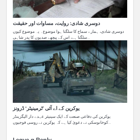
دوسری شادی: روایت، مساوات اور حقیقت
دوسری شادی، ہمارے سماج کا سلگتا ہوا موضوع۔ یہ موضوع کیوں
سلگتا ہے، اس کے پیچھے صدیوں کا پدر شاہی…
یوکرین کے اے آئی ’ٹرمینیٹر‘ ڈرونز
یوکرین کی دفاعی صنعت کے ایک سینیئر عہدے دار الیگزینڈر
کوخانوسکی نے دعویٰ کیا ہے کہ یوکرین نے روسی فوجیوں…
Leave a Reply