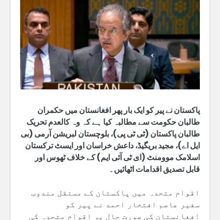
پاکستان نے پیر کو ایک بار پھر افغانستان میں حکمران
طالبان حکومت سے مطالبہ کیا ہے کہ وہ کالعدم تحریک
طالبان پاکستان (ٹی ٹی پی)، بلوچستان لبریشن آرمی (بی
ایل اے)، مجید بریگیڈ، داعش خراسان اور ایسٹ ترکستان
اسلامک موومنٹ (ای ٹی آئی ایم) کے خلاف ٹھوس اور
قابل تصدیق اقدامات اٹھائیں۔
اقوام متحدہ میں پاکستان کے مستقل مندوب
سفیر عاصم افتخار احمد نے پیر کو
افغانستان کی صورت حال پر اقوام متحدہ کی