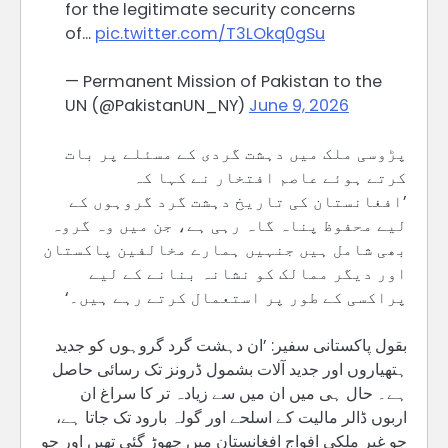
for the legitimate security concerns
of…
pic.twitter.com/T3LOkq0gSu
— Permanent Mission of Pakistan to the
UN (@PakistanUN_NY)
June 9, 2026
پڑوسی ملک میں دہشت گردی کے مسئلے پر بات
کرتے ہوئے عاصم افتخار نے کہا کہ
’افغانستان کی تاریخ دہشت گرد گروہوں کے
لیے محفوظ پناہ گاہ رہی ہے، جن میں وہ گروہ
بھی شامل ہیں جنہیں ہمارے مخالفین پاکستان
اور دیگر ممالک کو نشانہ بنانے کے لیے
پراکسی کے طور پر استعمال کرتے رہے ہیں۔‘
بقول پاکستانی سفیر: ’ان دہشت گرد گروہوں کو جدید
ہتھیاروں اور جدید آلات بشمول ڈرونز تک رسائی حاصل
ہے۔ حال ہی میں ان میں سے زیادہ تر کا سراغ ان
اربوں ڈالر مالیت کے اسلحے اور گولہ بارود تک جاتا ہے،
جو غیر ملکی افواج افغانستان میں چھوڑ گئی تھیں اور جو