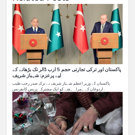
پاکستان اور ترکی تجارتی حجم 5 ارب ڈالر تک بڑھانے کے
لیے پرعزم: شہباز شریف
پاکستان کے وزیر اعظم شہباز شریف نے ترک صدر رجب طیب
اردوغان کے ہمراہ ہفتے کو ایک مشترکہ پریس کانفرنس…