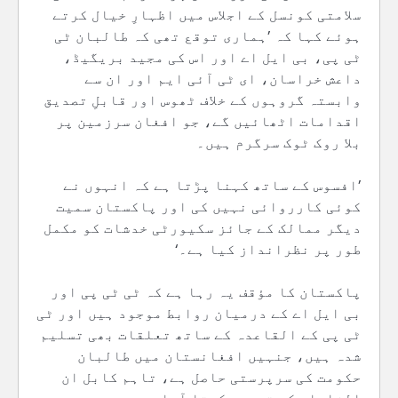
سلامتی کونسل کے اجلاس میں اظہارِ خیال کرتے
ہوئے کہا کہ ’ہماری توقع تھی کہ طالبان ٹی
ٹی پی، بی ایل اے اور اس کی مجید بریگیڈ،
داعش خراسان، ای ٹی آئی ایم اور ان سے
وابستہ گروہوں کے خلاف ٹھوس اور قابلِ تصدیق
اقدامات اٹھائیں گے، جو افغان سرزمین پر
بلا روک ٹوک سرگرم ہیں۔
’افسوس کے ساتھ کہنا پڑتا ہے کہ انہوں نے
کوئی کارروائی نہیں کی اور پاکستان سمیت
دیگر ممالک کے جائز سکیورٹی خدشات کو مکمل
طور پر نظرانداز کیا ہے۔‘
پاکستان کا مؤقف یہ رہا ہے کہ ٹی ٹی پی اور
بی ایل اے کے درمیان روابط موجود ہیں اور ٹی
ٹی پی کے القاعدہ کے ساتھ تعلقات بھی تسلیم
شدہ ہیں، جنہیں افغانستان میں طالبان
حکومت کی سرپرستی حاصل ہے، تاہم کابل ان