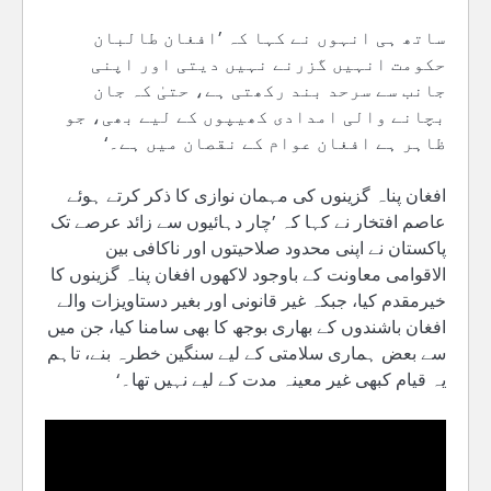
ساتھ ہی انہوں نے کہا کہ ’افغان طالبان
حکومت انہیں گزرنے نہیں دیتی اور اپنی
جانب سے سرحد بند رکھتی ہے، حتیٰ کہ جان
بچانے والی امدادی کھیپوں کے لیے بھی، جو
ظاہر ہے افغان عوام کے نقصان میں ہے۔‘
افغان پناہ گزینوں کی مہمان نوازی کا ذکر کرتے ہوئے
عاصم افتخار نے کہا کہ ’چار دہائیوں سے زائد عرصے تک
پاکستان نے اپنی محدود صلاحیتوں اور ناکافی بین
الاقوامی معاونت کے باوجود لاکھوں افغان پناہ گزینوں کا
خیرمقدم کیا، جبکہ غیر قانونی اور بغیر دستاویزات والے
افغان باشندوں کے بھاری بوجھ کا بھی سامنا کیا، جن میں
سے بعض ہماری سلامتی کے لیے سنگین خطرہ بنے، تاہم
یہ قیام کبھی غیر معینہ مدت کے لیے نہیں تھا۔‘