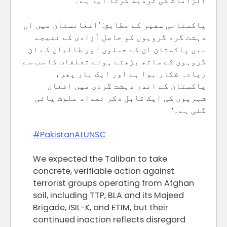
الزامات کی تردید کرتا آیا ہے۔
پاکستانی سفیر کے مطابق: ’افغانستان میں ان
دہشت گرد گروہوں کو حاصل آزادی کے نتیجے
میں پاکستان ان کے حملوں اور طالبان کے ان
گروہوں کے ساتھ بڑھتے ہوئے تعلقات کا سب سے
زیادہ شکار ہوا ہے اور ایک بار پھر،
پاکستان کے اندر دہشت گردی میں افغان
شہریوں کی ایک قابلِ ذکر تعداد ملوث پائی
گئی ہے۔‘
#PakistanAtUNSC
We expected the Taliban to take
concrete, verifiable action against
terrorist groups operating from Afghan
soil, including TTP, BLA and its Majeed
Brigade, ISIL-K, and ETIM, but their
continued inaction reflects disregard