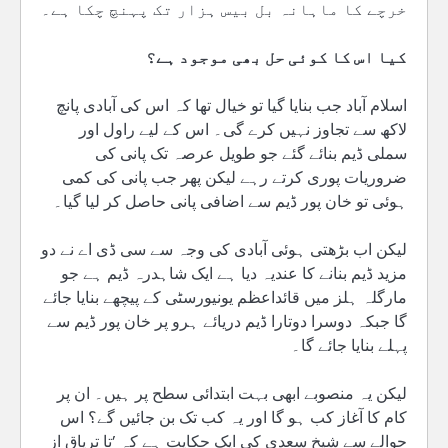
خرچے کا ماہانہ بل بیس ہزار تک پہنچ چکا ہے۔
کیا اس کا کوئی حل بھی موجود ہے؟
اسلام آباد جب بنایا گیا تو خیال تھا کہ اس کی آبادی پانچ
لاکھ سے تجاوز نہیں کرے گی۔ اس کے لیے راول اور
سملی ڈیم بنائے گئے جو طویل عرصہ تک پانی کی
ضروریات پوری کرتے رہے لیکن پھر جب پانی کی کمی
ہوئی تو خان پور ڈیم سے اضافی پانی حاصل کر لیا گیا۔
لیکن اب بڑھتی ہوئی آبادی کی وجہ سے سی ڈی اے نے دو
مزید ڈیم بنانے کا عندیہ دیا ہے ایک شاہدرہ ڈیم ہے جو
مارگلہ ہلز میں قائداعظم یونیورسٹی کے پیچھے بنایا جائے
گا جبکہ دوسرا دوتارا ڈیم دریائے ہرو پر خان پور ڈیم سے
پہلے بنایا جائے گا۔
لیکن یہ منصوبے ابھی بہت ابتدائی سطح پر ہیں۔ ان پر
کام کا آغاز کب ہو گا اور یہ کب تک بن جائیں گے؟ اس
حوالے سے شیخ سعدی کی ایک حکایت ہے کہ ’تا تریاق از