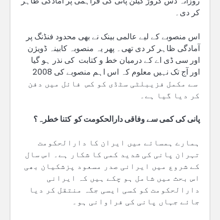
روزانہ دس کروڑ گیلن پانی کی فراہمی پر آمادگی ظاہر
کر دی۔
اس منصوبے کے لیے عالمی بینک نے بھی محدود فنڈنگ پر
آمادگی ظاہر کر دی تھی۔ پھر یہ منصوبہ کابینہ ڈویژن
اور سی ڈی اے کے درمیان خط و کتابت کی نذر ہو گیا
اور آج تک نہیں معلوم کہ اس اہم منصوبے کی 2008
سے مکمل فزیبلٹی سٹڈی کو کس فائل میں دفن
کر دیا گیا ہے۔
پانی کی کمی سے وفاقی دارالحکومت کو کتنا خطرہ؟
ہمارے ہمسائے میں ایران کا دارالحکومت
تہران پانی کی شدید کمی کا شکار ہے۔ اس سال
کے شروع میں ایرانی صدر مسعود پزشکیان بھی
اس بحث میں شامل ہو چکے ہیں کہ ایرانی
دارالحکومت کو کسی ایسی جگہ منتقل کر دیا
جائے جہاں پانی کی فراوانی ہو۔