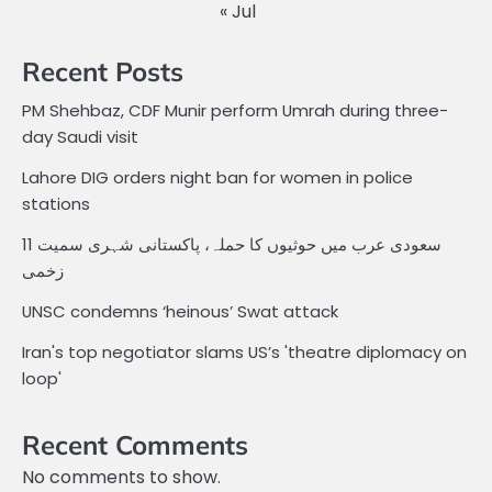
« Jul
Recent Posts
PM Shehbaz, CDF Munir perform Umrah during three-
day Saudi visit
Lahore DIG orders night ban for women in police
stations
سعودی عرب میں حوثیوں کا حملہ، پاکستانی شہری سمیت 11
زخمی
UNSC condemns ‘heinous’ Swat attack
Iran's top negotiator slams US’s 'theatre diplomacy on
loop'
Recent Comments
No comments to show.