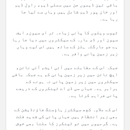
باقی تین ڈیموں جن میں سملی ڈیم، راول ڈیم
اور خان پور ڈیم شامل ہیں وہاں سے لیا جا
رہا ہے۔
ٹیوب ویلوں کا پانی زیادہ تر ای سیون، ایف
سیون اور ڈی بارہ کے سیکٹروں میں دیا جا رہا
ہے جو مارگلہ ہلز کے ساتھ ہیں اس لیے وہاں
زیر زمین پانی وافر ہے۔
جبکہ اس کے مقابلے میں آئی ایٹ، آئی نائن،
ایچ نائن میں زیر زمین پانی کم ہے جبکہ باقی
سیکٹروں میں زیر زمین پانی نہ ہونے کے
برابر ہے۔ جہاں سی ڈی اے ٹینکروں کے ذریعے
پانی فراہم کرتا ہے۔
اس کے علاوہ کچھ سیکٹرز ہاؤسنگ فاؤنڈیشن کے
بھی زیر انتظام ہیں جہاں پانی کی شدید قلت
ہے۔ گرمیوں میں تو ٹینکرز کا ملنا بھی خوش