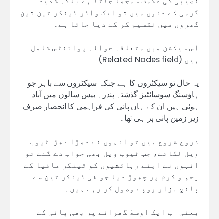
نصیبی کی علامت سمجھا جاتا ہے بلکہ شدید
گرمی کے دنوں میں تو ایک واٹر ٹینکر تین تین
گھروں میں تقسیم کر کے دیا جاتا ہے۔
اس سیکشن میں متعلقہ حوالہ پوائنٹس شامل
ہیں (Related Nodes field)
یہ حال تو سیکٹروں کا ہے جبکہ سیکٹروں سے باہر جو
ہاؤسنگ سوسائٹیز گذشتہ پندرہ بیس سالوں میں آباد
ہوئی ہیں ان کے ہاں پانی کی فراہمی کا انحصار صرف
زیر زمین پانی پر ہی تھا۔
شروع شروع میں تو انہوں نے دھڑا دھڑ ٹیوب
ویل لگائے، جب ٹیوب ویل بھی جواب دے گئے تو
انہوں نے اپنے رہائشیوں کو ٹینکر مافیا کے
رحم و کرم پر چھوڑ دیا جو فی ٹینکر تین سے
پانچ ہزار روپے وصول کر رہے ہیں۔
یعنی اب ایک اوسط گھرانے پر بھی پانی کے