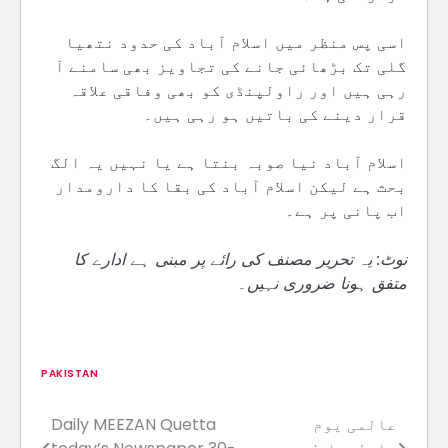
اسی پس منظر میں اسلام آباد کی حدود نتھیا
گلی تک بڑھائی جانے کی تجاویز بھی سامنے آ
رہی ہیں اور راولپنڈی کو بھی وفاقی علاقہ
قرار دینے کی باتیں ہو رہی ہیں۔
اسلام آباد نیا صوبہ بنتا ہے یا نہیں یہ الگ
بحث ہے لیکن اسلام آباد کی بقا کا دارومدار
اب پانی پر ہے۔
نوٹ: یہ تحریر مصنف کی رائے پر مبنی ہے ادارے کا
متفق ہونا ضروری نہیں۔
PAKISTAN
عالمی یوم
Daily MEEZAN Quetta
Post