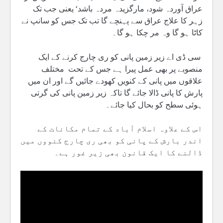
عراق آوردہ شود، مارگزیدہ مردہ باشد‘ یعنی جب تک
زہر کا علاج عراق سے پہنچے گا تب تک جس کو سانپ نے
کاٹا ہو گا وہ مر چکا ہو گا۔
سی ڈی اے زیر زمین پانی کو ری چارج کرنے کے ایک
منصوبے پر بھی عمل پیرا ہے جس کے تحت مختلف
علاقوں میں پانی کے کنویں کھودے جائیں گے اور ان میں
پارش کا پانی ڈالا جائے گا تاکہ زیر زمین پانی کی گرتی
ہوئی سطح کو بحال کیا جائے۔
اس کے علاوہ اسلام آباد کے تمام مکانات کے
اندر بارش کے پانی کو بھی ری چارج کنووں میں
ڈالنے کا ایک قانون بھی زیر غور ہے۔