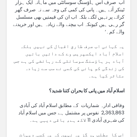
اب صرف اس ہاؤسنگ سوسائٹی میں ماہانہ ایک ہزار
ٹینکر آتے ہیں۔ پانی کی کمی کی وجہ سے نہ صرف گھر
کرائے پر نہیں لگتے بلکہ اب ان کی قیمتیں بھی مسلسل
گر رہی ہیں کیونکہ اب بیچنے والے زیادہ ہیں اور خریدنے
والے کم۔‘
یہ کہانی اب صرف طارق اقبال کی نہیں بلکہ
اسلام آباد ایکسپریس وے کے دائیں بائیں
آباد ہر ہاؤسنگ سوسائٹی کے رہائشی کی ہے جس
کی زندگی کو پانی کی کمی نے سب سے زیادہ
متاثر کیا ہے۔
اسلام آباد میں پانی کا بحران کتنا شدید؟
وفاقی ادارہ شماریات کے مطابق اسلام آباد کی آبادی
2,363,863 نفوس پر مشتمل ہے جس میں اسلام آباد
کی شہری آبادی 11 لاکھ ہے، باقی دیہی ہے۔
اس کا مطلب ہر گز یہ نہیں کہ یہ کسی دیہات