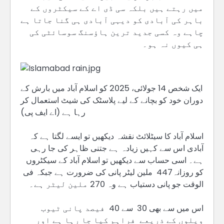
میں رہتے ہیں بلکہ سی ڈی اے کے سیکٹروں کے
باہر کی آبادی کو دیہی آبادی ہی گنا جاتا ہے
چاہے وہ کسی جدید ترین ہاؤسنگ سوسائٹی کی
ہی کیوں نہ ہو۔
ایک شخص 14 جولائی، 2025 کو اسلام آباد میں بارش کے
دوران خود کو بچانے کے لیے پلاسٹک کی شیٹ استعمال کر
رہا ہے (اے ایف پی)
اسلام آباد کا سیٹلائٹ نقشہ دیکھیں تو ایسے لگتا ہے کہ
آبادی اس سے کہیں زیادہ ہے جتنی ظاہر کی جا رہی
ہے۔ اسی حساب سے دیکھیں تو اسلام آباد کے سیکٹروں
کو روزانہ447 ملین لیٹر پانی کی ضرورت ہے جبکہ فی
الوقت جو پانی دستیاب ہے وہ 270 ملین لیٹر ہے۔
اس میں سے بھی 30 سے 40 فیصد پانی ٹیوب
ویلوں کے ذریعے فراہم کیا جا رہا ہے اور