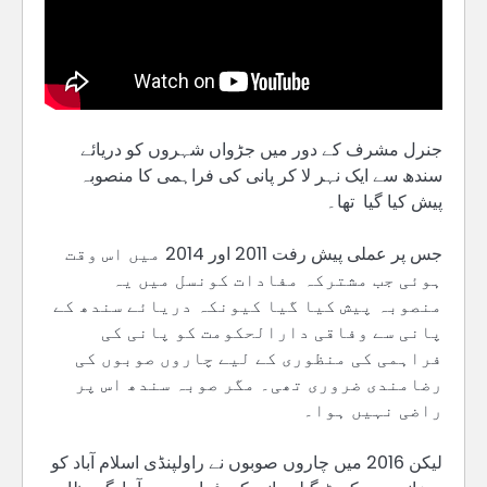
جنرل مشرف کے دور میں جڑواں شہروں کو دریائے
سندھ سے ایک نہر لا کر پانی کی فراہمی کا منصوبہ
پیش کیا گیا تھا۔
جس پر عملی پیش رفت 2011 اور 2014 میں اس وقت
ہوئی جب مشترکہ مفادات کونسل میں یہ
منصوبہ پیش کیا گیا کیونکہ دریائے سندھ کے
پانی سے وفاقی دارالحکومت کو پانی کی
فراہمی کی منظوری کے لیے چاروں صوبوں کی
رضامندی ضروری تھی۔ مگر صوبہ سندھ اس پر
راضی نہیں ہوا۔
لیکن 2016 میں چاروں صوبوں نے راولپنڈی اسلام آباد کو