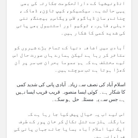
انڈونیشیا کے دارالحکومت جکارتہ کی بھی
یہی حالت ہے۔ میکسیکو، کیپ ٹاؤن، ڈھاکہ،
چنائے، سان ڈیاگو، لاس ویگاس، بیجنگ، نئی
دہلی، قاہرہ، ٹوکیو اور استنبول بھی پانی
کی شدید کمی کا شکار ہیں۔
آبادی میں اضافہ دنیا کے تمام بڑے شہروں کو
متاثر کر رہا ہے لیکن ہمارے ہاں صورت حال اس
لیے مختلف ہے کہ ہم عموما بحران جب سر پر آن
کھڑا ہوتا ہے تب سوچتے ہیں۔
اسلام آباد کی نصف سے زیادہ آبادی پانی کی شدید کمی
کا شکار ہے۔ کوئی ایسا منصوبہ قریب قریب ایسا نہیں
ہے جس سے یہ مسئلہ حل ہو سکے۔
اس لیے اب یہ خیال پیش کیا جا رہا ہے کہ
مارگلہ ہلز سے ٹنل نکال کر خان پور کے طرف
ایک نیا اسلام آباد بسایا جائے جہاں پانی کی
فراوانی ہے۔