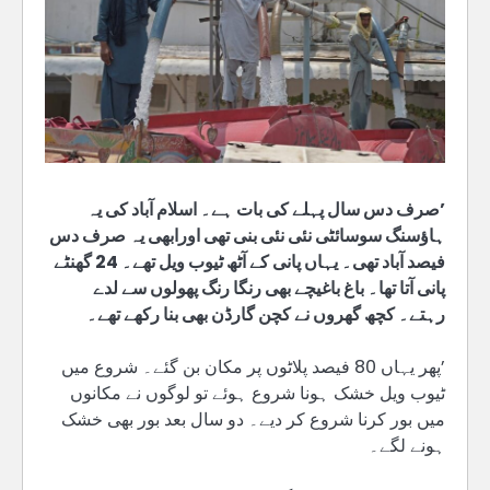
’صرف دس سال پہلے کی بات ہے۔ اسلام آباد کی یہ
ہاؤسنگ سوسائٹی نئی نئی بنی تھی اورابھی یہ صرف دس
فیصد آباد تھی۔ یہاں پانی کے آٹھ ٹیوب ویل تھے۔ 24 گھنٹے
پانی آتا تھا۔ باغ باغیچے بھی رنگا رنگ پھولوں سے لدے
رہتے۔ کچھ گھروں نے کچن گارڈن بھی بنا رکھے تھے۔
’پھر یہاں 80 فیصد پلاٹوں پر مکان بن گئے۔ شروع میں
ٹیوب ویل خشک ہونا شروع ہوئے تو لوگوں نے مکانوں
میں بور کرنا شروع کر دیے۔ دو سال بعد بور بھی خشک
ہونے لگے۔