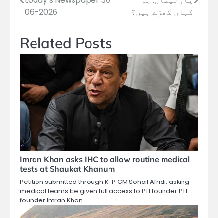
پارلیمان: ہم
today’s Newspaper 30-
navigation
کہاں کھڑے ہیں؟
06-2026
Related Posts
Imran Khan asks IHC to allow routine medical
tests at Shaukat Khanum
Petition submitted through K-P CM Sohail Afridi, asking
medical teams be given full access to PTI founder PTI
founder Imran Khan.…