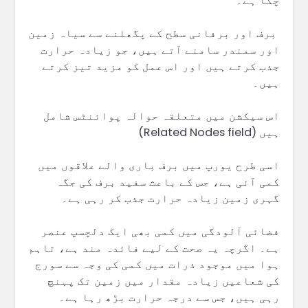
چکا ہے۔
برف اور برفانی سطح کے پگھلنے سے سیاہ زمین
اور سمندر سامنے آتے ہیں، جو زیادہ حرارت
جذب کرتے ہیں اور اس عمل کو مزید تیز کرتے
ہیں۔
اس سیکشن میں متعلقہ حوالہ پوائنٹس شامل
ہیں (Related Nodes field)
اسی طرح یورپ میں برف باری والے علاقوں میں
کمی آئی ہے، جس کے باعث سفید برف کی جگہ
گہری زمین زیادہ حرارت جذب کر رہی ہے۔
فضائی آلودگی میں کمی بھی ایک دلچسپ عنصر
ہے۔ اگرچہ یہ صحت کے لیے فائدہ مند ہے، تاہم
ہوا میں موجود ذرات میں کمی کی وجہ سے سورج
کی شعاعیں زیادہ مقدار میں زمین تک پہنچ
رہی ہیں، جس سے درجہ حرارت بڑھ رہا ہے۔