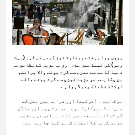
یورپ رواں ہفتے ریکارڈ توڑ گرمی کی لہر (ہیٹ
ویو) کی لپیٹ میں ہے، اور ماہرین کے مطابق یہ
دنیا کا سب سے تیزی سے گرم ہونے والا براعظم
بن چکا ہے، جو مزید تیزی سے گرم ہونے والے
آرکٹک خطے تک پھیلا ہوا ہے۔
برطانیہ، آئرلینڈ اور فرانس میں مئی کے
مہینے کے ریکارڈ درجہ حرارت پیر اور منگل
کو ٹوٹنے کے بعد بھی آئندہ دنوں میں مزید
شدید گرمی کا امکان ظاہر کیا جا رہا ہے۔