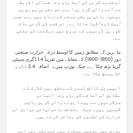
اس شدید گرمی کی ایک بڑی وجہ شمالی افریقہ
سے آنے والی گرم ہوا ہے، جو مغربی یورپ پر
موجود ہائی پریشر سسٹم کے دباؤ میں ہے، جسے
’ہیٹ ڈوم‘ کہا جاتا ہے۔ اس قسم کی گرمی عام
طور پر گرمیوں کے عروج میں دیکھنے کو ملتی
ہے۔
ماہرین کے مطابق زمین کا اوسط درجہ حرارت صنعتی
دور (1850-1900) کے مقابلے میں تقریباً 1.4 ڈگری سینٹی
گریڈ بڑھ چکا ہے، جبکہ یورپ میں یہ اضافہ 2.4 ڈگری
تک پہنچ چکا ہے۔
امپیریل کالج لندن کے محقق بین کلارک کے
مطابق اس اضافے کی بڑی وجہ انسانی
سرگرمیوں سے پیدا ہونے والی گرین ہاؤس
گیسیں ہیں، جبکہ مختلف ماحولیاتی عوامل اس
حرارت کی تقسیم کو متاثر کرتے ہیں۔
یورپ میں موسمی پیٹرن میں تبدیلی بھی اہم