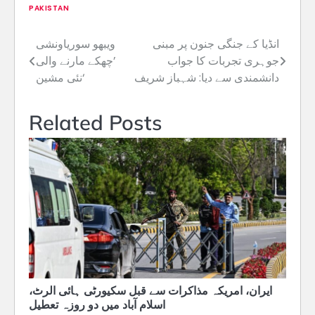
PAKISTAN
انڈیا کے جنگی جنون پر مبنی
ویبھو سوریاونشی
Post
جوہری تجربات کا جواب
’چھکے مارنے والی
navigation
دانشمندی سے دیا: شہباز شریف
نئی مشین‘
Related Posts
ایران، امریکہ مذاکرات سے قبل سکیورٹی ہائی الرٹ،
اسلام آباد میں دو روزہ تعطیل