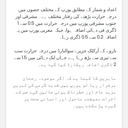
اعداد و شمار کے مطابق یورپ کے مختلف حصوں میں
درجہ حرارت بڑھنے کی رفتار مختلف ہے۔ مشرقی اور
جنوب مشرقی یورپ میں درجہ حرارت میں 0.5 سے 1
ڈگری فی دہائی اضافہ ہوا، جبکہ مغربی یورپ میں یہ
اضافہ 0.2 سے 0.5 ڈگری رہا۔
ناروے کے آرکٹک جزیرے سوالبارڈ میں درجہ حرارت سب
سے تیزی سے بڑھ رہا ہے، جہاں ایک دہائی میں 1.5 سے
2 ڈگری اضافہ ریکارڈ کیا گیا ہے۔
ماہرین کا کہنا ہے کہ اگر موجودہ رجحان
برقرار رہا تو یورپ میں شدید گرمی کی لہریں
مزید عام اور خطرناک ہوتی جائیں گی، جس کے
اثرات معیشت، ماحول اور انسانی صحت پر
گہرے پڑ سکتے ہیں۔