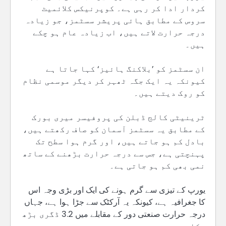
کردار ادا کر رہی ہے۔ کوپرنیکس کلائمیٹ
سروس کے مطابق ہائی پریشر سسٹمز، جو زیادہ
درجہ حرارت لاتے ہیں، اب زیادہ عام ہو چکے
ہیں۔
ان سسٹمز کو ’بلاکنگ ہائیز‘ کہا جاتا ہے
کیونکہ یہ ایک جگہ ٹھہر کر دیگر موسمی نظام
کو روک دیتے ہیں۔
ٹرینیٹی کالج ڈبلن کی پروفیسر میری بورک
کے مطابق یہ سسٹمز آسمان کو صاف رکھتے ہیں،
بادل کم ہو جاتے ہیں، اور گرم ہوا سطح تک
پہنچتی ہے، جس سے درجہ حرارت بڑھنے کے ساتھ
نمی بھی کم ہو جاتی ہے۔
یورپ کے تیزی سے گرم ہونے کی ایک اور بڑی وجہ اس
کا جغرافیہ ہے، کیونکہ یہ آرکٹک سے جڑا ہوا ہے، جہاں
درجہ حرارت صنعتی دور کے مقابلے میں 3.2 ڈگری بڑھ