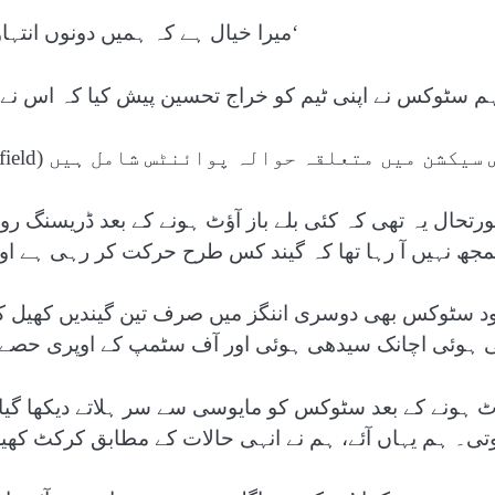
’میرا خیال ہے کہ ہمیں دونوں انتہاؤں کے درمیان کوئی متوازن راستہ تلاش کرنا چاہیے۔‘
ہم سٹوکس نے اپنی ٹیم کو خراج تحسین پیش کیا کہ اس نے 
سیکشن میں متعلقہ حوالہ پوائنٹس شامل ہیں (Related Nodes field)
رتحال یہ تھی کہ کئی بلے باز آؤٹ ہونے کے بعد ڈریسنگ رو
جھ نہیں آ رہا تھا کہ گیند کس طرح حرکت کر رہی ہے او
د سٹوکس بھی دوسری اننگز میں صرف تین گیندیں کھیل کر 
ی ہوئی اچانک سیدھی ہوئی اور آف سٹمپ کے اوپری حصے 
ٹ ہونے کے بعد سٹوکس کو مایوسی سے سر ہلاتے دیکھا گی
تی۔ ہم یہاں آئے، ہم نے انہی حالات کے مطابق کرکٹ کھیلی