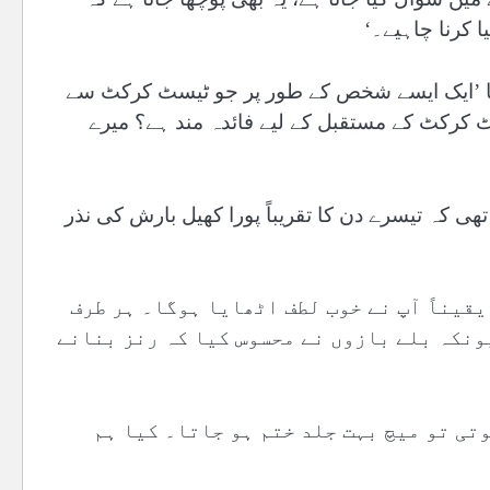
 کرنا چاہیے۔‘
 کہا ’ایک ایسے شخص کے طور پر جو ٹیسٹ کرکٹ سے
 کرکٹ کے مستقبل کے لیے فائدہ مند ہے؟ میرے
ی کہ تیسرے دن کا تقریباً پورا کھیل بارش کی نذر
یقیناً آپ نے خوب لطف اٹھایا ہوگا۔ ہر طرف
ونکہ بلے بازوں نے محسوس کیا کہ رنز بنانے
تی تو میچ بہت جلد ختم ہو جاتا۔ کیا ہم