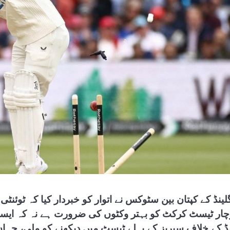
چار ٹیسٹ کرکٹ کو بہتر وکٹوں کی ضرورت ہے نہ کہ ایسی
ڈ کے خلاف سیریز کے پہلے ٹیسٹ میں دیکھنے کو ملی، جہاں انگلینڈ نے 115 رنز سے ک