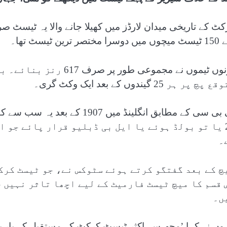
سرا مختصر ترین ٹیسٹ تھا۔
دونوں ٹیموں نے مجموعی 
 پچ پر ہر 25 گیندوں کے بعد ایک وکٹ گری۔
24 یا تو بولڈ ہوئے یا ایل بی ڈبلیو قرار پائے جو 
۔
چ کے بعد گفتگو کرتے ہوئے سٹوکس نے، جو ٹیسٹ کرک
 قسم کا میچ ٹیسٹ فارمیٹ کے لیے اچھا تاثر نہیں 
ں۔
ہوں نے کہا ’مجھ سے اکثر ٹیسٹ کرکٹ کے مستقبل کے بارے می