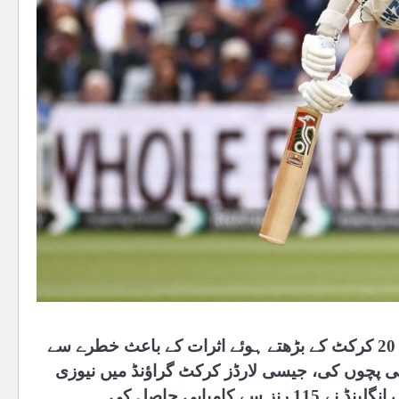
انگلینڈ کے کپتان بین سٹوکس نے اتوار کو خبردار کیا کہ ٹوئنٹی 20 کرکٹ کے بڑھتے ہوئے اثرات کے باعث خطرے سے
 پچوں کی، جیسی لارڈز کرکٹ گراؤنڈ میں نیوزی
امیابی حاصل کی۔