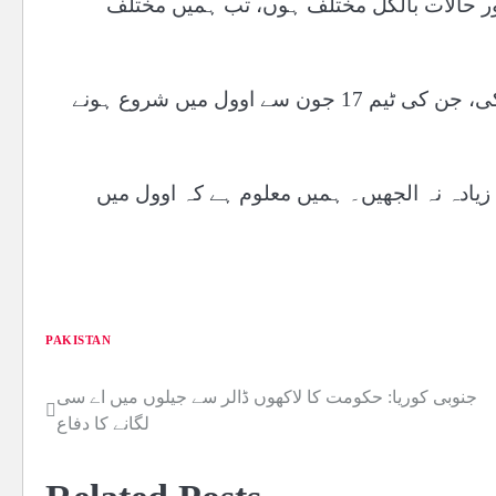
 اور حالات بالکل مختلف ہوں، تب ہمیں مختلف
اس مؤقف کی حمایت نیوزی لینڈ کے کپتان ٹام لیتھم نے بھی کی، جن کی ٹیم 17 جون سے اوول میں شروع ہونے
زیادہ نہ الجھیں۔ ہمیں معلوم ہے کہ اوول میں
PAKISTAN
جنوبی کوریا: حکومت کا لاکھوں ڈالر سے جیلوں میں اے سی
Post
لگانے کا دفاع
navigation