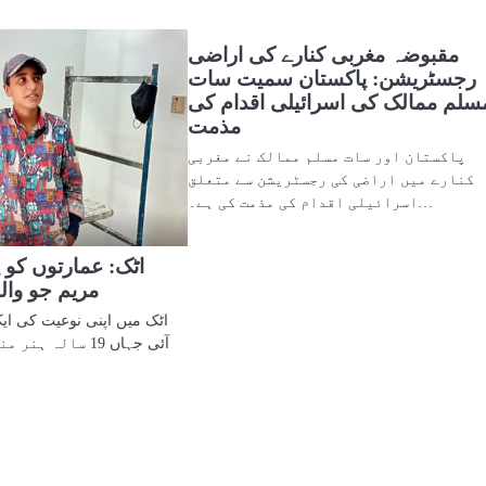
مقبوضہ مغربی کنارے کی اراضی
رجسٹریشن: پاکستان سمیت سات
سلم ممالک کی اسرائیلی اقدام کی
مذمت
پاکستان اور سات مسلم ممالک نے مغربی
کنارے میں اراضی کی رجسٹریشن سے متعلق
اسرائیلی اقدام کی مذمت کی ہے۔…
اٹک: عمارتوں کو 
مریم جو والد
اٹک میں اپنی نوعیت کی ای
آئی جہاں 19 سالہ 