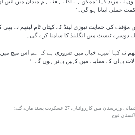
ہوں نے مزید کہا ’ممکن ہے اگلے ہفتے ہم میدان میں آئیں
مت عملی اپنانا ہو گی۔‘
لے دوسرے ٹیسٹ میں انگلینڈ کا سامنا کرے گی۔
تھم نے کہا ’میرے خیال میں ضروری ہے کہ ہم اس میچ میں 
لات یہاں کے مقابلے میں کہیں بہتر ہوں گے۔‘
شمالی وزیرستان میں کارروائیاں، 27 عسکریت پسند مارے گئے:
اکستان فوج