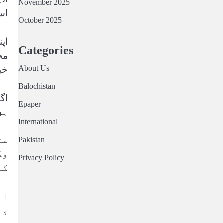
November 2025
اس
October 2025
اپ
Categories
مح
About Us
خی
Balochistan
اگ
Epaper
ہو 
International
سٹ
Pakistan
وک
Privacy Policy
کا
ان
وا