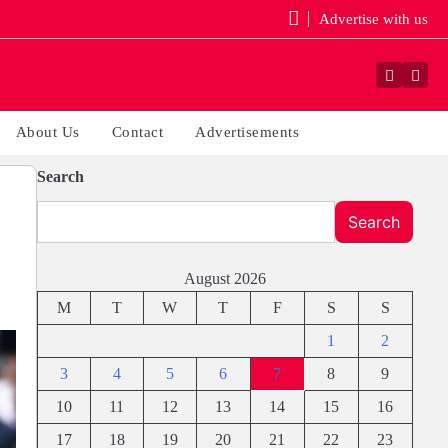
Advertise with us
Faceboo
Yout
About Us
Contact
Advertisements
Search
Search
August 2026
M
T
W
T
F
S
S
1
2
3
4
5
6
7
8
9
10
11
12
13
14
15
16
17
18
19
20
21
22
23