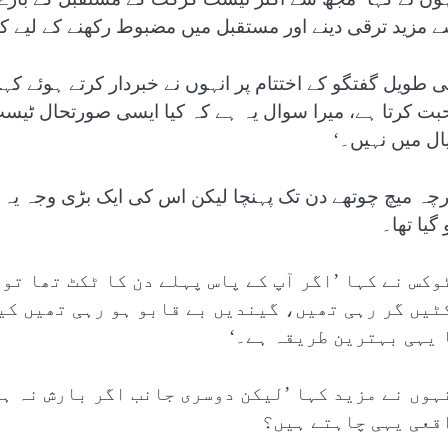
ے مزید ترقی دینے اور مستقبل میں مضبوط رکھنے کے لیے کیا
نی طویل گفتگو کے اختتام پر انہوں نے خبردار کرتے ہوئے
بت کرتا ہے، میرا سوال یہ ہے کہ کیا ایسی صورتحال ٹیسٹ
ال میں نہیں۔‘
رچہ میچ چوتھے دن تک پہنچا لیکن اس کی ایک بڑی وجہ یہ تھ
گیا تھا۔
وکس نے کہا ’اگر آپ کے پاس پہلے دن کا ٹکٹ تھا تو 
ٹیں گر رہی تھیں، گیندیں بے قابو ہو رہی تھیں کی
 یہی بہترین طریقہ ہے۔‘
ہوں نے مزید کہا ’لیکن دوسری جانب اگر بارش نہ ہو
قعی یہی چاہتے ہیں؟