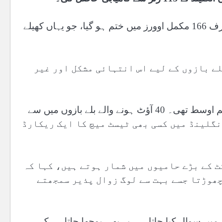
کرکٹ کے تاریخی میدان لارڈز میں کھیلا جانے والا یہ ٹیسٹ صرف 166 مکمل اوورز میں ختم ہو گیا، جو یہاں کھیلے
طور پر صرف 617 رنز بنائے۔ بلے بازوں کے لیے اس انتہائی مشکل اور غیر
بی بی سی کے مطابق انگلینڈ میں 1907 کے بعد یہ سب سے کم اوسط تھی۔ 40 آؤٹ ہونے والے بلے بازوں میں سے
انگلینڈ میں کسی بھی ٹیسٹ میچ کا ایک ریکارڈ
ٹ کے بڑے حامیوں میں شمار ہوتے ہیں، کہا کہ
چھوڑتا جسے بہت سے لوگ زوال پذیر سمجھتے
ں سوال کیا جاتا ہے، یہ بھی پوچھا جاتا ہے کہ