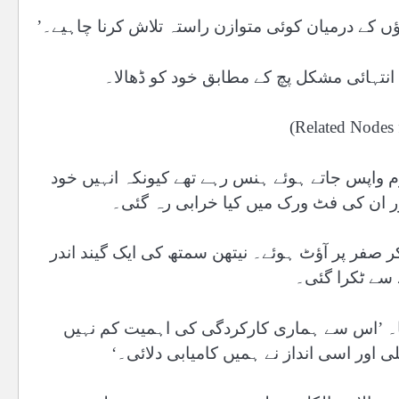
انتہائی مشکل پچ کے مطابق خود کو ڈھالا۔
م واپس جاتے ہوئے ہنس رہے تھے کیونکہ انہیں خود
ر ان کی فٹ ورک میں کیا خرابی رہ گئی۔
صفر پر آؤٹ ہوئے۔ نیتھن سمتھ کی ایک گیند اندر
سے ٹکرا گئی۔
ا۔ ’اس سے ہماری کارکردگی کی اہمیت کم نہیں
 اور اسی انداز نے ہمیں کامیابی دلائی۔‘