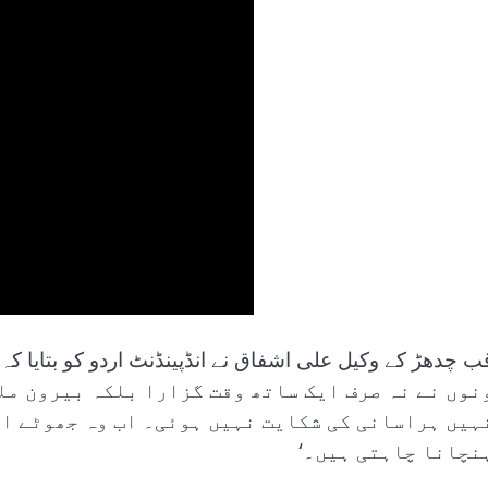
نوں نے نہ صرف ایک ساتھ وقت گزارا بلکہ بیرون مل
ہیں ہراسانی کی شکایت نہیں ہوئی۔ اب وہ جھوٹے ال
نچانا چاہتی ہیں۔‘