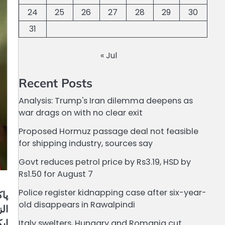
24
25
26
27
28
29
30
31
« Jul
Recent Posts
Analysis: Trump's Iran dilemma deepens as
war drags on with no clear exit
Proposed Hormuz passage deal not feasible
for shipping industry, sources say
Govt reduces petrol price by Rs3.19, HSD by
Rs1.50 for August 7
Police register kidnapping case after six-year-
پا
old disappears in Rawalpindi
ال
ای
Italy swelters, Hungary and Romania cut