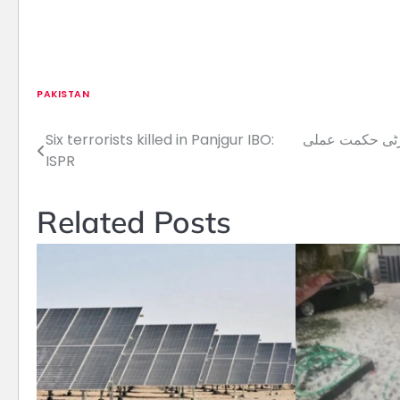
PAKISTAN
رٹی حکمت عملی
Six terrorists killed in Panjgur IBO:
Post
ISPR
navigation
Related Posts