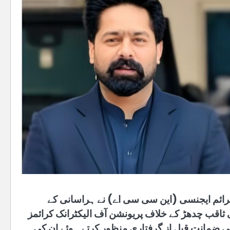
کرائم ایجنسی (این سی سی اے) نے ہراسانی کے
ثاقب چدھڑ کے خلاف پریونشن آف الیکٹرانک کرائمز
کی ضمانت قبل از گرفتاری منظور کرتے ہوئے ان کی