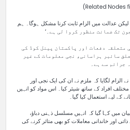
ا لیکن عدالت میں الزام ثابت کرنا مشکل ہوگا۔ ہم
ی متعلقہ دفعات اور پاکستان پینل کوڈ کی
علق سائبر ہراسانی، نجی معلومات کے غیر
 جرائم سے ہے۔
الزام لگایا کہ ملزم نے ان کی ایک نجی اور
ختلف افراد کے ساتھ شیئر کیا۔ اس مواد کو انہیں
نے کے لیے استعمال کیا گیا۔
ن میں کہا گیا کہ انہیں مسلسل ذہنی دباؤ،
ذاتی اور خاندانی معاملات کو بھی متاثر کرنے کی