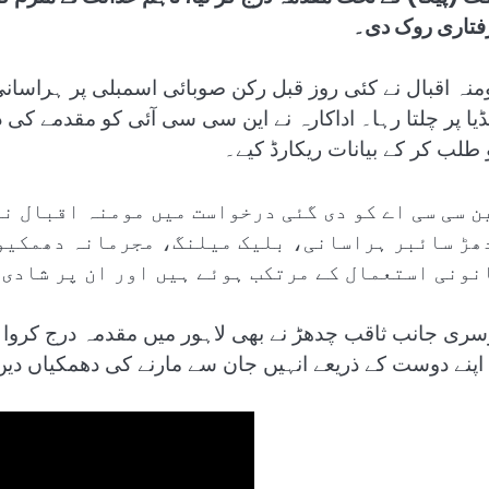
فتاری روک دی۔
منہ اقبال نے کئی روز قبل رکن صوبائی اسمبلی پر ہراسانی ک
ڈیا پر چلتا رہا۔ اداکارہ نے این سی سی آئی کو مقدمے 
 طلب کر کے بیانات ریکارڈ کیے۔
ن سی سی اے کو دی گئی درخواست میں مومنہ اقبال نے
ھڑ سائبر ہراسانی، بلیک میلنگ، مجرمانہ دھمکیوں
نونی استعمال کے مرتکب ہوئے ہیں اور ان پر شادی 
سری جانب ثاقب چدھڑ نے بھی لاہور میں مقدمہ درج کروا رک
 اپنے دوست کے ذریعے انہیں جان سے مارنے کی دھمکیاں دی