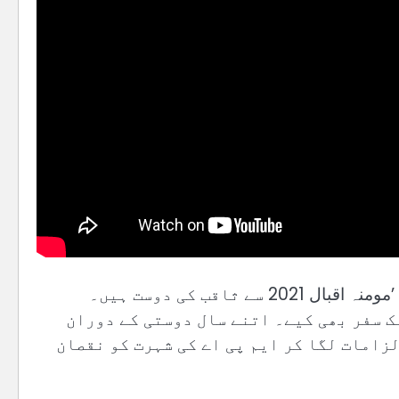
ثاقب چدھڑ کے وکیل علی اشفاق نے انڈپینڈنٹ اردو کو بتایا کہ ’مومنہ اقبال 2021 سے ثاقب کی دوست ہیں۔
ک سفر بھی کیے۔ اتنے سال دوستی کے دوران
زامات لگا کر ایم پی اے کی شہرت کو نقصان