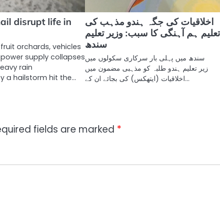
اخلاقیات کی جگہ ہندو مذہب کی
il disrupt life in
علیم ہم آہنگی کا سبب: وزیر تعلیم
سندھ
fruit orchards, vehicles
 power supply collapses
سندھ میں پہلی بار سرکاری سکولوں میں
Heavy rain
زیر تعلیم ہندو طلبہ کو مذہبی مضمون میں
a hailstorm hit the…
اخلاقیات (ایتھکس) کی بجائے ان کے…
quired fields are marked
*