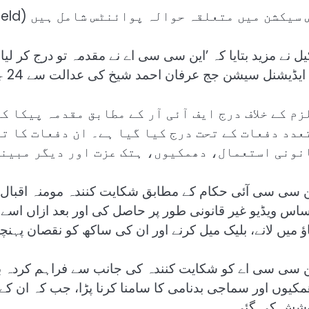
سیکشن میں متعلقہ حوالہ پوائنٹس شامل ہیں (Related Nodes field)
یل نے مزید بتایا کہ ’این سی سی اے نے مقدمہ تو درج کر لی
ایڈیشنل سیشن جج عرفان احمد شیخ کی عدالت سے 24 جون تک ضمانت منظور کروا لی ہے۔‘
زم کے خلاف درج ایف آئی آر کے مطابق مقدمہ پیکا ک
عدد دفعات کے تحت درج کیا گیا ہے۔ ان دفعات کا ت
نونی استعمال، دھمکیوں، ہتک عزت اور دیگر مبینہ
ن سی سی آئی حکام کے مطابق شکایت کنندہ مومنہ اقبال نے 
اس ویڈیو غیر قانونی طور پر حاصل کی اور بعد ازاں اسے م
اؤ میں لانے، بلیک میل کرنے اور ان کی ساکھ کو نقصان پہنچا
ن سی سی اے کو شکایت کنندہ کی جانب سے فراہم کردہ بیا
مکیوں اور سماجی بدنامی کا سامنا کرنا پڑا، جب کہ ان کے 
شش کی گئی۔