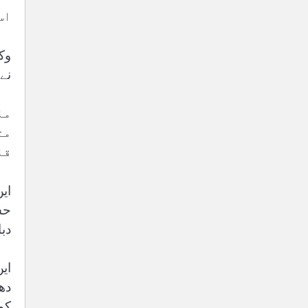
اس 
وک
نے 
مل
مت
قا
ای
حس
دب
ای
دھ
کو