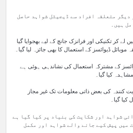
 دیگر متعلقہ افراد سے ڈیجیٹل شواہد حاصل
مل ہیں۔
لے کر تکنیکی اور فرانزک جانچ کے لیے بھجوایا گیا
ہ موبائل ڈیوائسز کے استعمال کا بھی جائزہ لیا گیا۔
یوائسز کے مشترکہ استعمال کی نشاندہی ہوئی ہے
شاہدہ کیا گیا۔
یت کنندہ کی بعض ذاتی معلومات تک غیر مجاز
کیا گیا۔
ائی شواہد اور شکایت کی بنیاد پر کیا گیا ہے
ت میں پیش کیے جانے والے شواہد اور مکمل