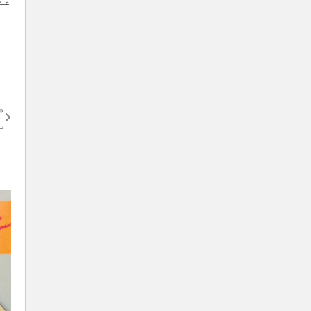
عد
م
ن