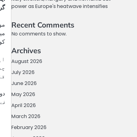
power as Europe's heatwave intensifies
گر
Recent Comments
مو
می
No comments to show.
کو
Archives
ای
August 2026
چد
July 2026
قا
June 2026
دو
May 2026
نے
April 2026
March 2026
February 2026