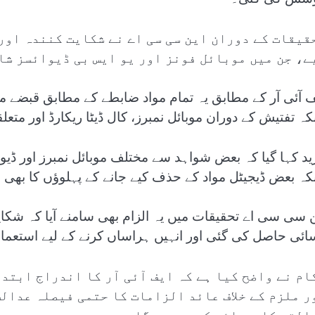
قیقات کے دوران این سی سی اے نے شکایت کنندہ اور
ے، جن میں موبائل فونز اور یو ایس بی ڈیوائسز شا
ف آئی آر کے مطابق یہ تمام مواد ضابطے کے مطابق قبضے میں 
کہ تفتیش کے دوران موبائل نمبرز، کال ڈیٹا ریکارڈ اور متعلق
ید کہا گیا کہ بعض شواہد سے مختلف موبائل نمبرز اور ڈ
کہ بعض ڈیجیٹل مواد کے حذف کیے جانے کے پہلوؤں کا بھی م
ن سی سی اے تحقیقات میں یہ الزام بھی سامنے آیا کہ شکا
ائی حاصل کی گئی اور انہیں ہراساں کرنے کے لیے استعمال 
ام نے واضح کیا ہے کہ ایف آئی آر کا اندراج ابتد
ر ملزم کے خلاف عائد الزامات کا حتمی فیصلہ عدال