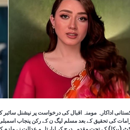
کستانی اداکارہ مومنہ اقبال کی درخواست پر نیشنل سائبر 
زامات کی تحقیق کے بعد مسلم لیگ ن کے رکن پنجاب اسمبلی 
کٹ (پیکا) کے تحت مقدمہ درج کر لیا، تاہم عدالت نے ملزم 