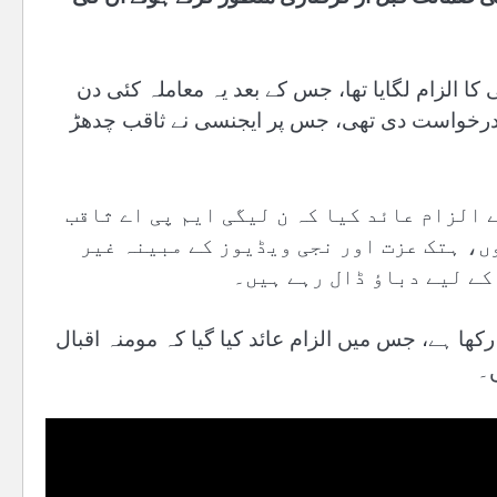
ا الزام لگایا تھا، جس کے بعد یہ معاملہ کئی دن
کی درخواست دی تھی، جس پر ایجنسی نے ثاقب چدھڑ
 الزام عائد کیا کہ ن لیگی ایم پی اے ثاقب
، ہتک عزت اور نجی ویڈیوز کے مبینہ غیر
کے لیے دباؤ ڈال رہے ہیں۔
ھا ہے، جس میں الزام عائد کیا گیا کہ مومنہ اقبال
ں۔