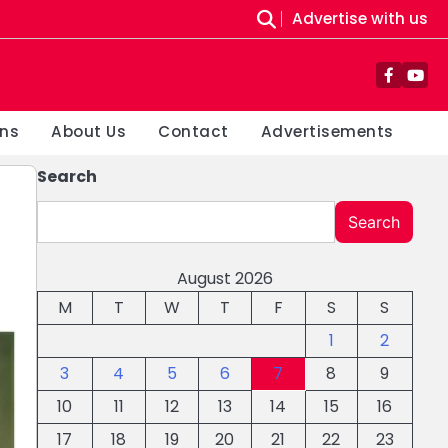
Advertise with us
Facebo
You
ons
About Us
Contact
Advertisements
Search
Search
August 2026
M
T
W
T
F
S
S
1
2
3
4
5
6
7
8
9
10
11
12
13
14
15
16
17
18
19
20
21
22
23