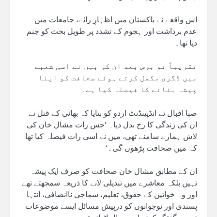
اس واقعے نے پاکستان میں اظہارِ رائے، جامعات میں
عدم برداشت اور ہجوم کے تشدد پر طویل بحث کو جنم
دیا تھا۔
تقریباً نو برس بعد ان کی بہن نے اسی شعبے
میں ڈگری مکمل کرتے ہوئے صحافت کو اپنا
پیشہ بنانے کا فیصلہ کیا ہے۔
صبا اقبال نے انڈپینڈنٹ اردو کو بتایا کہ بھائی کے قتل نے
ان کی زندگی کا رخ بدل دیا۔ ’جس رات مشال خان کی
لاش ہمارے سامنے تھی، میں نے اسی رات فیصلہ کیا تھا
کہ میں صحافت پڑھوں گی۔‘
ان کے مطابق مشال خان صحافت کو صرف ایک پیشہ
نہیں بلکہ معاشرے میں تبدیلی لانے کا ذریعہ سمجھتے تھے
اور وہ خواتین کے حقوق، تعلیم، سماجی ناانصافی، انتہا
پسندی اور نوجوانوں کو درپیش مسائل ایسے موضوعات