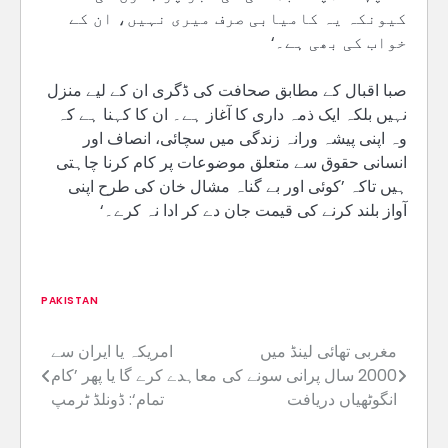
کیونکہ یہ کامیابی صرف میری نہیں، ان کے
خواب کی بھی ہے۔‘
صبا اقبال کے مطابق صحافت کی ڈگری ان کے لیے منزل
نہیں بلکہ ایک ذمہ داری کا آغاز ہے۔ ان کا کہنا ہے کہ
وہ اپنی پیشہ ورانہ زندگی میں سچائی، انصاف اور
انسانی حقوق سے متعلق موضوعات پر کام کرنا چاہتی
ہیں تاکہ ’کوئی اور بے گناہ مشال خان کی طرح اپنی
آواز بلند کرنے کی قیمت جان دے کر ادا نہ کرے۔‘
PAKISTAN
مغربی تھائی لینڈ میں
امریکہ یا ایران سے
Post
2000 سال پرانی سونے کی
معاہدے کرے گا یا پھر ’کام
navigation
انگوٹھیاں دریافت
تمام‘: ڈونلڈ ٹرمپ