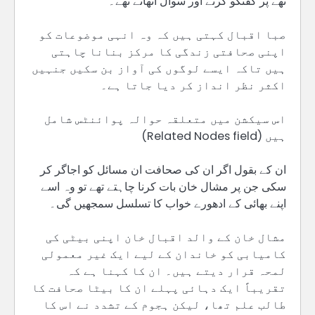
تھے پر گفتگو کرتے اور سوال اٹھاتے تھے۔
صبا اقبال کہتی ہیں کہ وہ انہی موضوعات کو
اپنی صحافتی زندگی کا مرکز بنانا چاہتی
ہیں تاکہ ایسے لوگوں کی آواز بن سکیں جنہیں
اکثر نظر انداز کر دیا جاتا ہے۔
اس سیکشن میں متعلقہ حوالہ پوائنٹس شامل
ہیں (Related Nodes field)
ان کے بقول اگر ان کی صحافت ان مسائل کو اجاگر کر
سکی جن پر مشال خان بات کرنا چاہتے تھے تو وہ اسے
اپنے بھائی کے ادھورے خواب کا تسلسل سمجھیں گی۔
مشال خان کے والد اقبال خان اپنی بیٹی کی
کامیابی کو خاندان کے لیے ایک غیر معمولی
لمحہ قرار دیتے ہیں۔ ان کا کہنا ہے کہ
تقریباً ایک دہائی پہلے ان کا بیٹا صحافت کا
طالب علم تھا، لیکن ہجوم کے تشدد نے اس کا