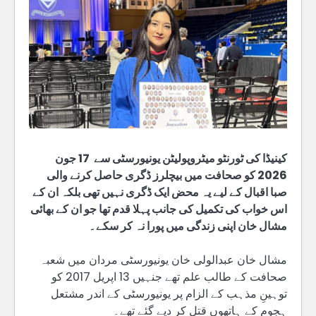
کینیڈا کی ٹورنٹو میٹروپولیٹن یونیورسٹی سے 17 جون
2026 کو صحافت میں بیچلرز ڈگری حاصل کرنے والی
صبا اقبال کے لیے یہ محض ایک ڈگری نہیں تھی بلکہ ان کے
اس خواب کی تکمیل کی جانب پہلا قدم تھا جو ان کے بھائی
مشال خان اپنی زندگی میں پورا نہ کر سکے۔
مشال خان عبدالولی خان یونیورسٹی مردان میں شعبہ
صحافت کے طالب علم تھے جنہیں 13 اپریل 2017 کو
توہینِ مذہب کے الزام پر یونیورسٹی کے اندر مشتعل
ہجوم کے ہاتھوں قتل کر دیے گئے تھے۔