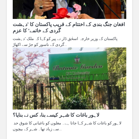
افغان جنگ بندی کے اختتام کے قریب پاکستان کا ’دہشت
گردی کے خاتمے‘ کا عزم
پاکستان کے وزیر خارجہ اسحٰق ڈار نے پیر کو کہا کہ ملک ’دہشت
گردی کے ناسور کو جڑ سے اکھاڑ…
لاہور باغات کا شہر کیسے بنا، کس نے بنایا؟
لاہور کو باغات کا شہر کہا جاتا ہے۔ مغلوں کو باغبانی کا شوق حد
سے زیاد تھا۔ شہر کے بیچوں…