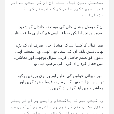
مستقبل چھین لیا، جبکہ آج ان کی بیٹی نے اسی
شعبے میں ڈگری حاصل کر کے اس سفر کو آگے
بڑھایا ہے۔
ان کے بقول مشال خان کی موت نے خاندان کو شدید
صدمہ پہنچایا، لیکن صبا نے اسی غم کو اپنی طاقت بنایا۔
صبا اقبال کا کہنا ہے کہ مشال خان صرف ان کے بڑے
بھائی نہیں بلکہ ان کے استاد بھی تھے۔ وہ ہمیشہ اپنی
بہنوں کو تعلیم حاصل کرنے، سوال پوچھنے اور معاشرے
میں فعال کردار ادا کرنے کی ترغیب دیتے تھے۔
’میرے بھائی خواتین کی تعلیم اور برابری پر یقین رکھتے
تھے۔ وہ چاہتے تھے کہ ہم اپنے فیصلے خود کریں اور
معاشرے میں اپنا کردار ادا کریں۔‘
وہ کہتی ہیں کہ پاکستان واپسی پر ان کی پہلی
منزل مشال خان کی قبر پر حاضری ہو گی ’میں سب
سے پہلے اپنے بھائی کی قبر پر جاؤں گی