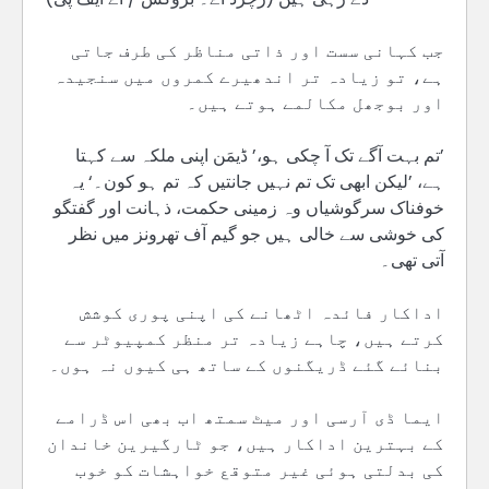
جب کہانی سست اور ذاتی مناظر کی طرف جاتی
ہے، تو زیادہ تر اندھیرے کمروں میں سنجیدہ
اور بوجھل مکالمے ہوتے ہیں۔
’تم بہت آگے تک آ چکی ہو،’ ڈیمَن اپنی ملکہ سے کہتا
ہے، ’لیکن ابھی تک تم نہیں جانتیں کہ تم ہو کون۔‘ یہ
خوفناک سرگوشیاں وہ زمینی حکمت، ذہانت اور گفتگو
کی خوشی سے خالی ہیں جو گیم آف تھرونز میں نظر
آتی تھی۔
اداکار فائدہ اٹھانے کی اپنی پوری کوشش
کرتے ہیں، چاہے زیادہ تر منظر کمپیوٹر سے
بنائے گئے ڈریگنوں کے ساتھ ہی کیوں نہ ہوں۔
ایما ڈی آرسی اور میٹ سمتھ اب بھی اس ڈرامے
کے بہترین اداکار ہیں، جو ٹارگیرین خاندان
کی بدلتی ہوئی غیر متوقع خواہشات کو خوب