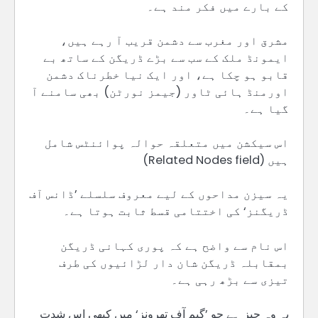
کے بارے میں فکر مند ہے۔
مشرق اور مغرب سے دشمن قریب آ رہے ہیں،
ایمونڈ ملک کے سب سے بڑے ڈریگن کے ساتھ بے
قابو ہو چکا ہے، اور ایک نیا خطرناک دشمن
اورمنڈ ہائی ٹاور (جیمز نورٹن) بھی سامنے آ
گیا ہے۔
اس سیکشن میں متعلقہ حوالہ پوائنٹس شامل
ہیں (Related Nodes field)
یہ سیزن مداحوں کے لیے معروف سلسلے ’ڈانس آف
ڈریگنز‘ کی اختتامی قسط ثابت ہوتا ہے۔
اس نام سے واضح ہے کہ پوری کہانی ڈریگن
بمقابلہ ڈریگن شان دار لڑائیوں کی طرف
تیزی سے بڑھ رہی ہے۔
یہ وہ چیز ہے جو ’گیم آف تھرونز‘ میں کبھی اس شدت