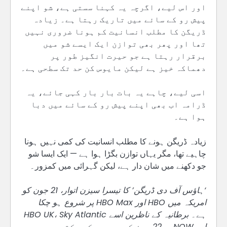
اور اس لیے، اگرچہ یہ کہنا سستی ہے، شو اپنے
پیش رو کے سائے میں تاریک رہتا ہے۔ زیادہ
ڈریگن کا مطلب انسانیت کم ہونا ضروری نہیں
تھا اور پھر بھی توازن ایک ایسے شو میں
برقرار رہتا ہے جو حیرت انگیز طور پر
دھماکہ خیز ہے لیکن مایوس کن حد تک سطحی ہے۔
اسی لیے، چاہے یہ بات بار بار کہی جائے، یہ
ڈرامہ اب بھی اپنے پیش رو کے سائے میں دبا
ہوا ہے۔
زیادہ ڈریگن ہونے کا مطلب انسانیت کی کمی نہیں ہونا
چاہیے تھا، مگر یہاں توازن بگڑا ہوا ہے — ایک ایسا شو
جو دکھنے میں شان دار ہے، لیکن گہرائی میں کمزور۔
‘ہاؤس آف دی ڈریگن’ کا تیسرا سیزن اتوار، 21 جون کو
امریکہ میں HBO اور HBO Max پر شروع ہو چکا
ہے۔ برطانیہ کے ناظرین اسے HBO UK، Sky Atlantic
اور NOW پر 22 جون کے بعد دیکھ سکتے ہیں۔