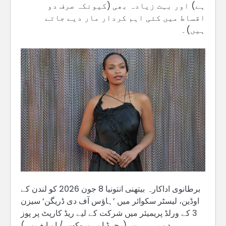
ہے) اور بہت زیادہ بھی (کیونکہ صرف دو
اقساط میں کئی اہم کردار مار دیے جاتے
ہیں)۔
برطانوی اداکارہ بیتھنی انتونیا 8 جون 2026 کو لندن کے
اوڈین، لیسٹر سکوائر میں ’ہاؤس آف دی ڈریگن‘ سیزن
3 کے ورلڈ پریمیئر میں شرکت کے لیے ریڈ کارپٹ پر پوز
دے رہی ہیں (رچرڈ اے۔ بروکس / اے ایف پی)