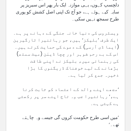
دلچسپ کہوں، یہی موازنہ ایک بار پھر اس سیریز پر
سایہ کیے ہوئے ہے، جو آج تک اپنی اصل کشش کو پوری
طرح سمجھ نہیں سکی۔
ویسٹروس کی دنیا خانہ جنگی کے دہانے پر ہے۔
ایک طرف ’بلیکز‘ ہیں، جو رہائنیرا ٹارگیرین
(ایما ڈی آرسی) کے دعوے کی حمایت کرتے ہیں۔
اس کے بے رحم شوہر اور چچا ڈیمَن (میٹ سمتھ)
کی رہنمائی میں، بلیکز نے اپنی طاقت
بڑھانے کے لیے خوفناک ڈریگنوں کا بڑا
ذخیرہ جمع کر لیا ہے۔
’مجھے اپنے والد کے اعتماد کو ثابت کرنا
ہے،‘ رہائنیرا جب وہ تاج اپنے سر پر رکھتی
ہے کہتی ہے۔
’میں اسی طرح حکومت کروں گی جیسے وہ چاہتے
تھے۔‘