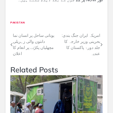
PAKISTAN
امریکہ ایران جنگ بندی:
یونانی ساحل پر انسان نما
Post
بحرینی وزیر خارجہ کا
دانتوں والی زہریلی
navigation
جلد دورۂ پاکستان کا
مچھلیاں پکڑنے پر انعام کا
عندیہ
اعلان
Related Posts