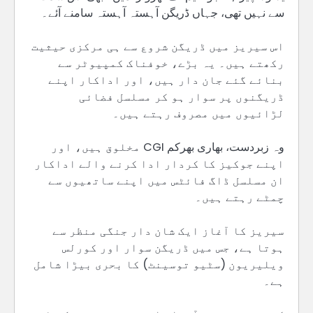
سے نہیں تھی، جہاں ڈریگن آہستہ آہستہ سامنے آئے۔
اس سیریز میں ڈریگن شروع سے ہی مرکزی حیثیت
رکھتے ہیں۔ یہ بڑے، خوفناک کمپیوٹر سے
بنائے گئے جان دار ہیں، اور اداکار اپنے
ڈریگنوں پر سوار ہو کر مسلسل فضائی
لڑائیوں میں مصروف رہتے ہیں۔
وہ زبردست، بھاری بھرکم CGI مخلوق ہیں، اور
اپنے جوکیز کا کردار ادا کرنے والے اداکار
ان مسلسل ڈاگ فائٹس میں اپنے ساتھیوں سے
چمٹے رہتے ہیں۔
سیریز کا آغاز ایک شان دار جنگی منظر سے
ہوتا ہے، جس میں ڈریگن سوار اور کورلس
ویلیریون (سٹیو توسینٹ) کا بحری بیڑا شامل
ہے۔