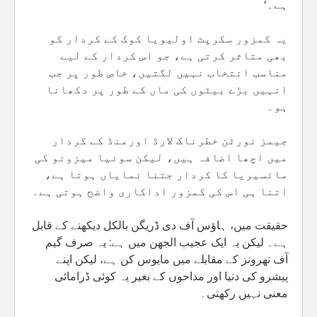
ہے۔‘
یہ کمزور سکرپٹ اولیویا کوک کے کردار کو
بھی متاثر کرتی ہے، جو اس کردار کے لیے
مناسب انتخاب نہیں لگتیں، خاص طور پر جب
انہیں بڑے بیٹوں کی ماں کے طور پر دکھانا
ہو۔
جیمز نورٹن خطرناک لارڈ اورمنڈ کے کردار
میں اچھا اضافہ ہیں، لیکن سونیا میزونو کی
مائسیریا کا کردار جتنا نمایاں ہوتا ہے،
اتنا ہی اس کی کمزور اداکاری واضح ہوتی ہے۔
حقیقت میں، ہاؤس آف دی ڈریگن بالکل دیکھنے کے قابل
ہے۔ لیکن یہ ایک عجیب الجھن میں ہے: یہ صرف گیم
آف تھرونز کے مقابلے میں مایوس کن ہے، لیکن اپنے
پیشرو کی دنیا اور مداحوں کے بغیر یہ کوئی ڈرامائی
معنی نہیں رکھتی۔