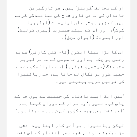
ان کے مخالف ’گرینز‘ ہیں، جو ٹارگیرین
خاندان کی ہائی ٹاور شاخ کی نمائندگی کرتے
ہیں: کمزور ہوتی ماں ایلیسنٹ (اولیویا
کوک)، اور اس کے بیٹے جیسریس (ہیری کولیٹ)
اور ایمونڈ (ایوان مچل)۔
اس کا بڑا بیٹا ایگون (ٹام گلن کارنی) شدید
زخمی ہو چکا ہے اور جاسوسی کے ماہر لیریس
سٹرونگ (میتھیو نیڈہم) اسے دارالحکومت سے
خفیہ طور پر نکال لے جاتا ہے، جب رہائنیرا
کی فوجیں قریب پہنچتی ہیں۔
’میں ایک ایسے بادشاہ کی حیثیت سے ہوں جس کے
پاس کچھ نہیں،‘ وہ فرار کے دوران کہتا ہے،
’اور تخت بھی جیسے کوّوں کی ش۔۔۔ سے بنا ہو۔‘
لیکن رہائنیرا، جو آخر کار اپنا پیدائشی
حق دیکھتے ہوئے، خود بھی اقتدار کے اس تخت