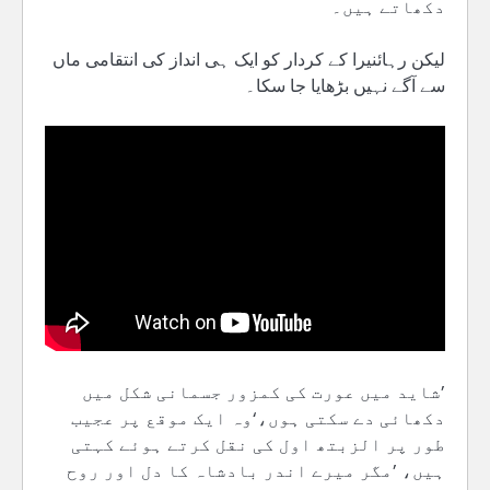
دکھاتے ہیں۔
لیکن رہائنیرا کے کردار کو ایک ہی انداز کی انتقامی ماں
سے آگے نہیں بڑھایا جا سکا۔
’شاید میں عورت کی کمزور جسمانی شکل میں
دکھائی دے سکتی ہوں،‘وہ ایک موقع پر عجیب
طور پر الزبتھ اول کی نقل کرتے ہوئے کہتی
ہیں، ’مگر میرے اندر بادشاہ کا دل اور روح