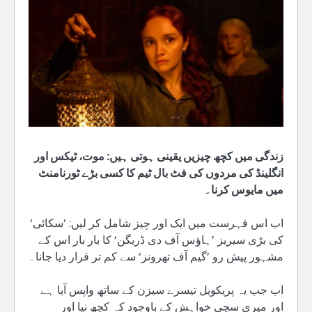
زندگی میں کچھ چیزیں یقینی ہوتی ہیں: موت، ٹیکس اور
انگلینڈ کی مردوں کی فٹ بال ٹیم کا کسی بڑے ٹورنامنٹ
میں مایوس کرنا۔
اب اس فہرست میں ایک اور چیز شامل کر لیں: ’سکائی‘
کی بڑی سیریز ’ہاؤس آف دی ڈریگن‘ کا بار بار اس کے
مشہور پیش رو ’گیم آف تھرونز‘ سے کم تر قرار دیا جانا۔
اب جب یہ پریکویل تیسرے سیزن کے ساتھ واپس آیا ہے
اور میری سچی خواہش کے باوجود کہ کچھ نیا اور