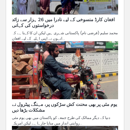
افغان کارڈ منسوخی کے لیے نادرا میں 26 ہزار سے زائد
درخواستوں کی کہانی
محمد سلیم (فرضی نام) پاکستانی شہری ہیں لیکن ان کا کہنا ہے کہ
انہوں نے اپنی اہلیہ کے لیے افغان…
یوم مئی پر بھی محنت کش سڑکوں پر، مہنگے پیٹرول نے
مشکلات بڑھا دیں
دنیا کے دیگر ممالک کی طرح جمعے کو پاکستان میں بھی یوم مئی
روایتی انداز میں منایا جارہا ہے لیکن امریکہ…