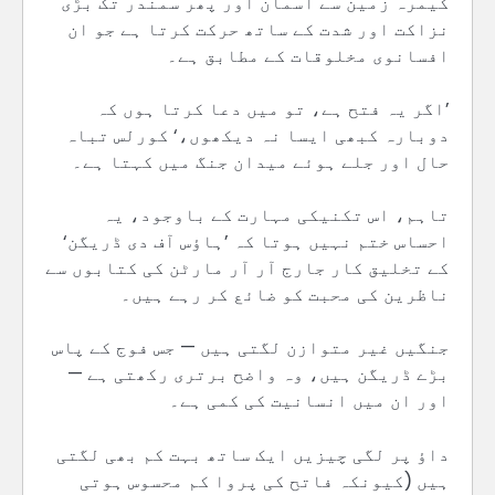
کیمرہ زمین سے آسمان اور پھر سمندر تک بڑی
نزاکت اور شدت کے ساتھ حرکت کرتا ہے جو ان
افسانوی مخلوقات کے مطابق ہے۔
’اگر یہ فتح ہے، تو میں دعا کرتا ہوں کہ
دوبارہ کبھی ایسا نہ دیکھوں،‘ کورلس تباہ
حال اور جلے ہوئے میدان جنگ میں کہتا ہے۔
تاہم، اس تکنیکی مہارت کے باوجود، یہ
احساس ختم نہیں ہوتا کہ ’ہاؤس آف دی ڈریگن‘
کے تخلیق کار جارج آر آر مارٹن کی کتابوں سے
ناظرین کی محبت کو ضائع کر رہے ہیں۔
جنگیں غیر متوازن لگتی ہیں — جس فوج کے پاس
بڑے ڈریگن ہیں، وہ واضح برتری رکھتی ہے —
اور ان میں انسانیت کی کمی ہے۔
داؤ پر لگی چیزیں ایک ساتھ بہت کم بھی لگتی
ہیں (کیونکہ فاتح کی پروا کم محسوس ہوتی