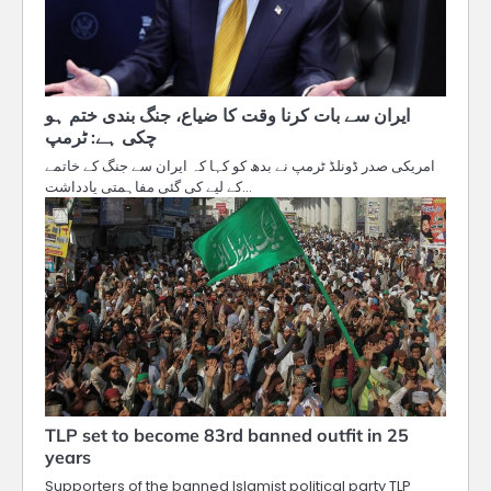
ایران سے بات کرنا وقت کا ضیاع، جنگ بندی ختم ہو
چکی ہے: ٹرمپ
امریکی صدر ڈونلڈ ٹرمپ نے بدھ کو کہا کہ ایران سے جنگ کے خاتمے
کے لیے کی گئی مفاہمتی یادداشت…
TLP set to become 83rd banned outfit in 25
years
Supporters of the banned Islamist political party TLP