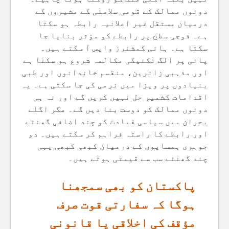
دونوں ممالک کے قومی سلامتی کے مشیروں کے
درمیان مستقل غیر اعلانیہ رابطہ ہو سکتا
ہے۔ فوجی سطح پر رابطے کو مؤثر بنایا جا
سکتا ہے۔ ہائی کمشنرز واپس آ سکتے ہیں۔
پانی پر الگ تکنیکی مکالمہ شروع ہو سکتا ہے
اور مذہبی زائرین، منقسم خاندانوں اور طبی
بنیادوں پر ویزا میں نرمی کی جا سکتی ہے۔ یہ
اقدامات کشمیر حل نہیں کریں گے اور نہ ہی
دونوں ممالک کو دوست بنا دیں گے۔ مگر اگلے
بحران میں سیاسی قیادت کو چند اضافی گھنٹے
اور رابطے کا راستہ فراہم کر سکتے ہیں۔ دو
جوہری ہمسایوں کے درمیان کبھی کبھی یہی
چند گھنٹے سب سے قیمتی ہوتے ہیں۔
پاکستان کو بھی سمجھنا
ہوگا کہ سفارتی قوت صرف
مؤقف کی اخلاقی یا قانونی