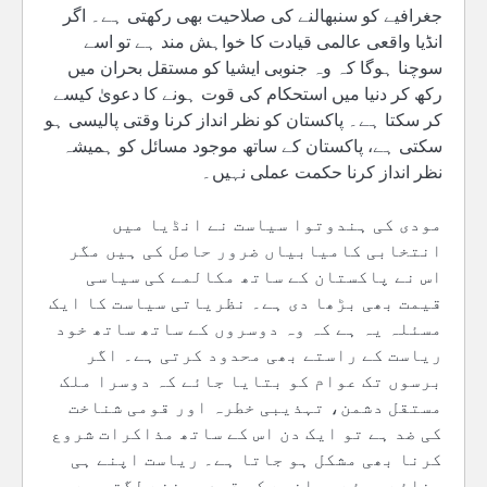
جغرافیے کو سنبھالنے کی صلاحیت بھی رکھتی ہے۔ اگر
انڈیا واقعی عالمی قیادت کا خواہش مند ہے تو اسے
سوچنا ہوگا کہ وہ جنوبی ایشیا کو مستقل بحران میں
رکھ کر دنیا میں استحکام کی قوت ہونے کا دعویٰ کیسے
کر سکتا ہے۔ پاکستان کو نظر انداز کرنا وقتی پالیسی ہو
سکتی ہے، پاکستان کے ساتھ موجود مسائل کو ہمیشہ
نظر انداز کرنا حکمت عملی نہیں۔
مودی کی ہندوتوا سیاست نے انڈیا میں
انتخابی کامیابیاں ضرور حاصل کی ہیں مگر
اس نے پاکستان کے ساتھ مکالمے کی سیاسی
قیمت بھی بڑھا دی ہے۔ نظریاتی سیاست کا ایک
مسئلہ یہ ہے کہ وہ دوسروں کے ساتھ ساتھ خود
ریاست کے راستے بھی محدود کرتی ہے۔ اگر
برسوں تک عوام کو بتایا جائے کہ دوسرا ملک
مستقل دشمن، تہذیبی خطرہ اور قومی شناخت
کی ضد ہے تو ایک دن اس کے ساتھ مذاکرات شروع
کرنا بھی مشکل ہو جاتا ہے۔ ریاست اپنے ہی
بنائے ہوئے بیانیے کی قیدی بننے لگتی ہے۔