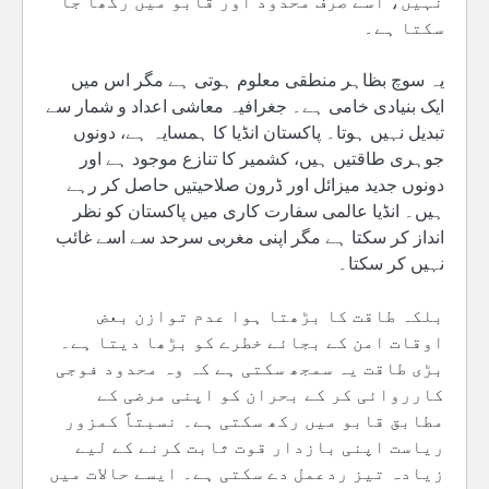
نہیں، اسے صرف محدود اور قابو میں رکھا جا
سکتا ہے۔
یہ سوچ بظاہر منطقی معلوم ہوتی ہے مگر اس میں
ایک بنیادی خامی ہے۔ جغرافیہ معاشی اعداد و شمار سے
تبدیل نہیں ہوتا۔ پاکستان انڈیا کا ہمسایہ ہے، دونوں
جوہری طاقتیں ہیں، کشمیر کا تنازع موجود ہے اور
دونوں جدید میزائل اور ڈرون صلاحیتیں حاصل کر رہے
ہیں۔ انڈیا عالمی سفارت کاری میں پاکستان کو نظر
انداز کر سکتا ہے مگر اپنی مغربی سرحد سے اسے غائب
نہیں کر سکتا۔
بلکہ طاقت کا بڑھتا ہوا عدم توازن بعض
اوقات امن کے بجائے خطرے کو بڑھا دیتا ہے۔
بڑی طاقت یہ سمجھ سکتی ہے کہ وہ محدود فوجی
کارروائی کر کے بحران کو اپنی مرضی کے
مطابق قابو میں رکھ سکتی ہے۔ نسبتاً کمزور
ریاست اپنی بازدار قوت ثابت کرنے کے لیے
زیادہ تیز ردعمل دے سکتی ہے۔ ایسے حالات میں