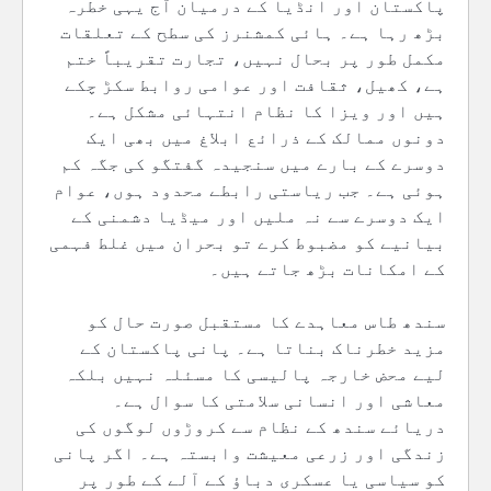
پاکستان اور انڈیا کے درمیان آج یہی خطرہ
بڑھ رہا ہے۔ ہائی کمشنرز کی سطح کے تعلقات
مکمل طور پر بحال نہیں، تجارت تقریباً ختم
ہے، کھیل، ثقافت اور عوامی روابط سکڑ چکے
ہیں اور ویزا کا نظام انتہائی مشکل ہے۔
دونوں ممالک کے ذرائع ابلاغ میں بھی ایک
دوسرے کے بارے میں سنجیدہ گفتگو کی جگہ کم
ہوئی ہے۔ جب ریاستی رابطے محدود ہوں، عوام
ایک دوسرے سے نہ ملیں اور میڈیا دشمنی کے
بیانیے کو مضبوط کرے تو بحران میں غلط فہمی
کے امکانات بڑھ جاتے ہیں۔
سندھ طاس معاہدے کا مستقبل صورت حال کو
مزید خطرناک بناتا ہے۔ پانی پاکستان کے
لیے محض خارجہ پالیسی کا مسئلہ نہیں بلکہ
معاشی اور انسانی سلامتی کا سوال ہے۔
دریائے سندھ کے نظام سے کروڑوں لوگوں کی
زندگی اور زرعی معیشت وابستہ ہے۔ اگر پانی
کو سیاسی یا عسکری دباؤ کے آلے کے طور پر