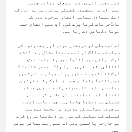
کیے بغیر انہیں غیر متعلق بنانے جیسے
تصورات پر سنجیدہ گفتگو ہوئی۔ شاید اس وقت
ایک بنیادی سیاسی اتفاق موجود تھا کہ
بالآخر بات کرنا پڑے گی۔ آج یہی اتفاق ختم
ہوتا دکھائی دے رہا ہے۔
اس تبدیلی کو نریندر مودی اور ہندوتوا کی
سیاست سے الگ کر کے سمجھنا مشکل ہے۔ گذشتہ
ایک دہائی میں انڈیا میں ہندوتوا محض
انتخابی نعرہ نہیں رہا بلکہ قومی شناخت کے
ایک نئے تصور کے طور پر ابھرا ہے۔ اس تصور
میں انڈیا بنیادی طور پر ایک ہندو تہذیبی
ریاست ہے اور تاریخ کو ہندو عروج، مسلم
اقتدار اور نوآبادیاتی غلامی کی باہمی
کشمکش سے دیکھا جاتا ہے۔ جب ریاست اپنی
موجودہ سیاست کو صدیوں پر محیط تہذیبی
کشمکش کے تسلسل کے طور پر دیکھنا شروع کرے
تو خارجہ پالیسی بھی اس تصور سے متاثر ہوتی
ہے۔