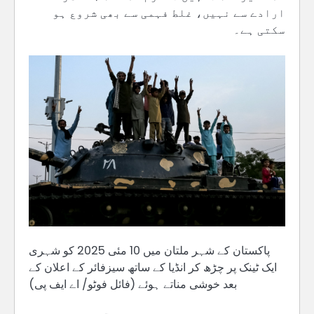
ارادے سے نہیں، غلط فہمی سے بھی شروع ہو
سکتی ہے۔
پاکستان کے شہر ملتان میں 10 مئی 2025 کو شہری
ایک ٹینک پر چڑھ کر انڈیا کے ساتھ سیزفائر کے اعلان کے
بعد خوشی مناتے ہوئے (فائل فوٹو/ اے ایف پی)