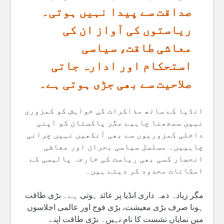
صداقت سے پیدا نہیں ہوتی۔
ریاستوں کی آواز ان کی
معاشی طاقت، سیاسی
استحکام اور ادارہ جاتی
صلاحیت سے بھی جڑی ہوتی ہے۔
انڈیا کے ساتھ مذاکرات کی خواہش کو کمزوری
نہیں سمجھنا چاہیے مگر پاکستان کو اپنی
داخلی کمزوریوں سے بھی آنکھیں نہیں چرانی
چاہییں۔ مسلسل سیاسی بحران اور معاشی
انحصار کسی بھی ریاست کی خارجہ پالیسی کے
امکانات محدود کر دیتے ہیں۔
مگر زیادہ ذمہ داری انڈیا پر عائد ہوتی ہے۔ بڑی طاقت
ہونا صرف بڑی معیشت، بڑی فوج اور عالمی اجلاسوں
میں نمایاں نشست کا نام نہیں۔ بڑی طاقت اپنے