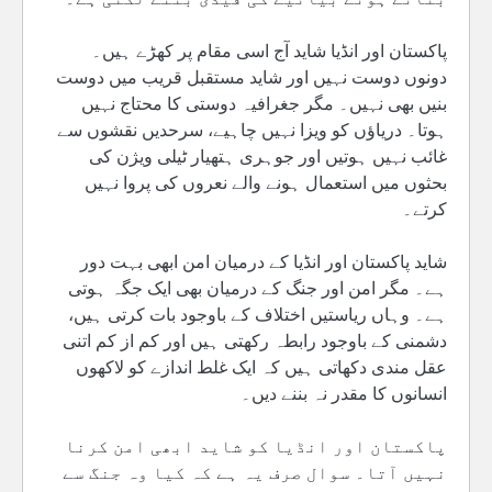
پاکستان اور انڈیا شاید آج اسی مقام پر کھڑے ہیں۔
دونوں دوست نہیں اور شاید مستقبل قریب میں دوست
بنیں بھی نہیں۔ مگر جغرافیہ دوستی کا محتاج نہیں
ہوتا۔ دریاؤں کو ویزا نہیں چاہیے، سرحدیں نقشوں سے
غائب نہیں ہوتیں اور جوہری ہتھیار ٹیلی ویژن کی
بحثوں میں استعمال ہونے والے نعروں کی پروا نہیں
کرتے۔
شاید پاکستان اور انڈیا کے درمیان امن ابھی بہت دور
ہے۔ مگر امن اور جنگ کے درمیان بھی ایک جگہ ہوتی
ہے۔ وہاں ریاستیں اختلاف کے باوجود بات کرتی ہیں،
دشمنی کے باوجود رابطہ رکھتی ہیں اور کم از کم اتنی
عقل مندی دکھاتی ہیں کہ ایک غلط اندازے کو لاکھوں
انسانوں کا مقدر نہ بننے دیں۔
پاکستان اور انڈیا کو شاید ابھی امن کرنا
نہیں آتا۔ سوال صرف یہ ہے کہ کیا وہ جنگ سے