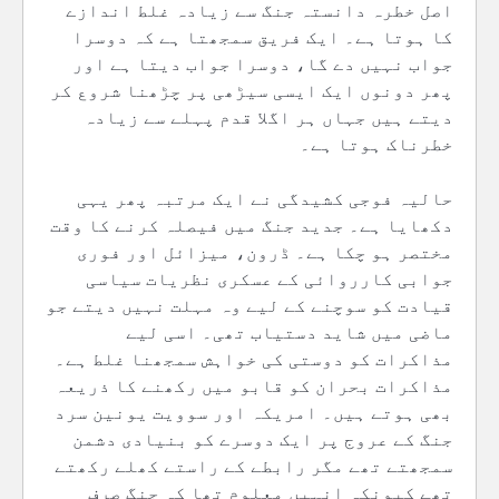
اصل خطرہ دانستہ جنگ سے زیادہ غلط اندازے
کا ہوتا ہے۔ ایک فریق سمجھتا ہے کہ دوسرا
جواب نہیں دے گا، دوسرا جواب دیتا ہے اور
پھر دونوں ایک ایسی سیڑھی پر چڑھنا شروع کر
دیتے ہیں جہاں ہر اگلا قدم پہلے سے زیادہ
خطرناک ہوتا ہے۔
حالیہ فوجی کشیدگی نے ایک مرتبہ پھر یہی
دکھایا ہے۔ جدید جنگ میں فیصلہ کرنے کا وقت
مختصر ہو چکا ہے۔ ڈرون، میزائل اور فوری
جوابی کارروائی کے عسکری نظریات سیاسی
قیادت کو سوچنے کے لیے وہ مہلت نہیں دیتے جو
ماضی میں شاید دستیاب تھی۔ اسی لیے
مذاکرات کو دوستی کی خواہش سمجھنا غلط ہے۔
مذاکرات بحران کو قابو میں رکھنے کا ذریعہ
بھی ہوتے ہیں۔ امریکہ اور سوویت یونین سرد
جنگ کے عروج پر ایک دوسرے کو بنیادی دشمن
سمجھتے تھے مگر رابطے کے راستے کھلے رکھتے
تھے کیونکہ انہیں معلوم تھا کہ جنگ صرف