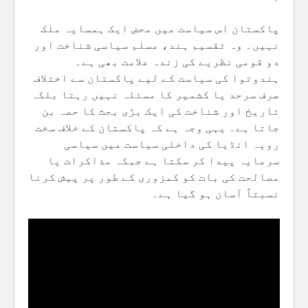
پاکستان اس سیاست میں محض ایک ہمسایہ ملک
نہیں۔ وہ تقسیم ہند، مسلم سیاسی شناخت اور
دو قومی نظریے کی زندہ علامت بھی ہے۔
ہندوتوا کی سیاست کے لیے پاکستان سے اختلاف
صرف سرحد یا کشمیر کا مسئلہ نہیں رہتا بلکہ
تاریخ اور شناخت کی ایک بڑی بحث کا حصہ بن
جاتا ہے۔ یہی وجہ ہے کہ پاکستان کے خلاف سخت
رویہ انڈیا کی داخلی سیاست میں سیاسی
سرمایہ پیدا کر سکتا ہے جبکہ مذاکرات یا
مصالحت کی بات کو کمزوری کے طور پر پیش کرنا
نسبتاً آسان ہو گیا ہے۔