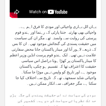
یہاں اٹل بہاری واجپائی اور مودی کا فرق اہم ہے۔
واجپائی بھی بھارتیہ جنتا پارٹی کے رہنما اور ہندو قوم
پرستی کی روایت سے وابستہ تھے مگر ان کی سیاست
میں حقیقت پسندی کی گنجائش موجود تھی۔ ان کا بس
کے ذریعے لاہور آنا اور مینار پاکستان جانا محض سفارتی
علامت نہیں تھی۔ ایک ہندو قوم پرست انڈین وزیر اعظم
کا مینار پاکستان پر کھڑا ہونا دراصل اس سیاسی
حقیقت کا اعتراف تھا کہ تقسیم ہو چکی، پاکستان
موجود ہے اور تاریخ کو واپس نہیں موڑا جا سکتا۔
واجپائی شاید سمجھتے تھے کہ تاریخ سے اختلاف کیا جا
سکتا ہے مگر جغرافیے سے انکار ممکن نہیں۔
مودی کی سیاست نے اس حقیقت پسندی کی جگہ بڑی
حد تک نظریاتی سیاست کو دی ہے۔ کشمیر کی