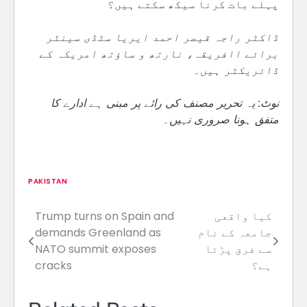
پہلے بات کرنا سیکھ سکتے ہیں؟
ڈاکٹر راجہ قیصر احمد ایریا سٹڈی سینٹر
برائے اافریقہ، نارتھ و ساؤتھ امریکہ کے
ڈائریکٹر ہیں۔
نوٹ: یہ تحریر مصنف کی رائے پر مبنی ہے ادارے کا
متفق ہونا صروری نہیں۔
PAKISTAN
کیا واقعی
Trump turns on Spain and
Post
جامعہ کے نام
demands Greenland as
navigation
سے فرق پڑتا
NATO summit exposes
ہے؟
cracks