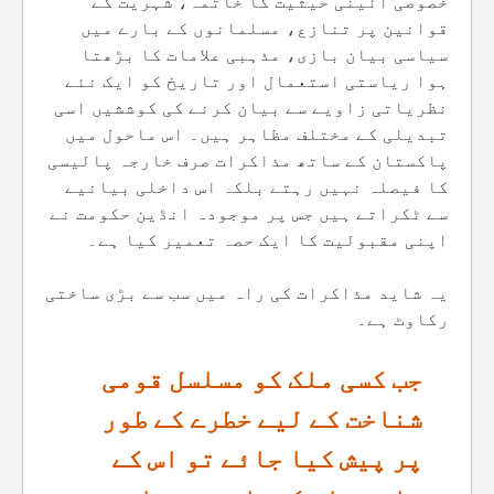
خصوصی آئینی حیثیت کا خاتمہ، شہریت کے
قوانین پر تنازع، مسلمانوں کے بارے میں
سیاسی بیان بازی، مذہبی علامات کا بڑھتا
ہوا ریاستی استعمال اور تاریخ کو ایک نئے
نظریاتی زاویے سے بیان کرنے کی کوششیں اسی
تبدیلی کے مختلف مظاہر ہیں۔ اس ماحول میں
پاکستان کے ساتھ مذاکرات صرف خارجہ پالیسی
کا فیصلہ نہیں رہتے بلکہ اس داخلی بیانیے
سے ٹکراتے ہیں جس پر موجودہ انڈین حکومت نے
اپنی مقبولیت کا ایک حصہ تعمیر کیا ہے۔
یہ شاید مذاکرات کی راہ میں سب سے بڑی ساختی
رکاوٹ ہے۔
جب کسی ملک کو مسلسل قومی
شناخت کے لیے خطرے کے طور
پر پیش کیا جائے تو اس کے