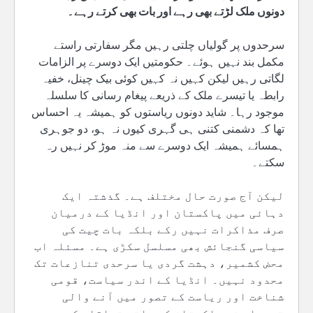
دونوں ملک لڑتے بھی رہے اور بات بھی کرتے رہے۔
سرحدوں پر گولیاں چلتی رہیں مگر سفارتی راستے
مکمل بند نہیں ہوئے۔ حکومتیں ایک دوسرے پر الزامات
لگاتی رہیں لیکن کہیں نہ کہیں کوئی بیک چینل، خفیہ
رابطہ یا تیسرے ملک کے ذریعے پیغام رسانی کا سلسلہ
موجود رہا۔ شاید دونوں ریاستوں کو ہمیشہ یہ احساس
تھا کہ دشمنی کتنی ہی گہری کیوں نہ ہو، دو جوہری
ہمسائے ہمیشہ ایک دوسرے سے منہ موڑ کر نہیں رہ
سکتے۔
لیکن آج صورت حال مختلف ہے۔ گذشتہ ایک
دہائی میں پاکستان اور انڈیا کے درمیان
صرف مذاکرات نہیں رکے بلکہ بات چیت کی
سیاسی گنجائش بھی مسلسل سکڑی ہے۔ مسئلہ اب
محض کشمیر، دہشت گردی یا سرحدی تنازعات تک
محدود نہیں۔ انڈیا کے اندر سیاست، قومی
شناخت اور ریاست کے تصور میں آنے والی