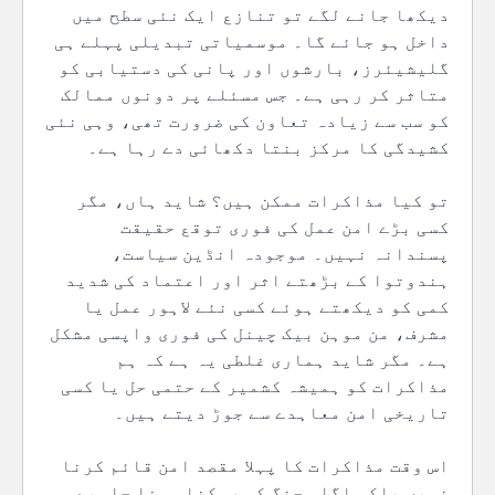
دیکھا جانے لگے تو تنازع ایک نئی سطح میں
داخل ہو جائے گا۔ موسمیاتی تبدیلی پہلے ہی
گلیشیئرز، بارشوں اور پانی کی دستیابی کو
متاثر کر رہی ہے۔ جس مسئلے پر دونوں ممالک
کو سب سے زیادہ تعاون کی ضرورت تھی، وہی نئی
کشیدگی کا مرکز بنتا دکھائی دے رہا ہے۔
تو کیا مذاکرات ممکن ہیں؟ شاید ہاں، مگر
کسی بڑے امن عمل کی فوری توقع حقیقت
پسندانہ نہیں۔ موجودہ انڈین سیاست،
ہندوتوا کے بڑھتے اثر اور اعتماد کی شدید
کمی کو دیکھتے ہوئے کسی نئے لاہور عمل یا
مشرف، من موہن بیک چینل کی فوری واپسی مشکل
ہے۔ مگر شاید ہماری غلطی یہ ہے کہ ہم
مذاکرات کو ہمیشہ کشمیر کے حتمی حل یا کسی
تاریخی امن معاہدے سے جوڑ دیتے ہیں۔
اس وقت مذاکرات کا پہلا مقصد امن قائم کرنا
نہیں بلکہ اگلی جنگ کو روکنا ہونا چاہیے۔