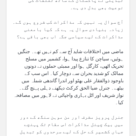
تبدیلی نے پاکستان کے ساتھ تعلقات کی
نوعیت بھی بدل دی ہے۔
آج سوال یہ نہیں کہ مذاکرات کب شروع ہوں گے۔
زیادہ بنیادی سوال یہ ہے کہ کیا بامعنی
مذاکرات کے لیے سیاسی جگہ اب بھی باقی ہے؟
ماضی میں اختلافات شاید آج سے کم نہیں تھے۔ جنگیں
ہوئیں، سیاچن کا تنازع پیدا ہوا، کشمیر میں مسلح
تحریک اٹھی، کارگل ہوا اور ممبئی حملوں نے دونوں
ممالک کو شدید بحران سے دوچار کیا۔ اس سب کے
باوجود ذوالفقار علی بھٹو اور اندرا گاندھی شملہ میں
بیٹھے۔ جنرل ضیا الحق کرکٹ دیکھنے دہلی پہنچ گئے۔
نواز شریف اور اٹل بہاری واجپائی نے لاہور میں مصافحہ
کیا۔
جنرل پرویز مشرف اور من موہن سنگھ کے دور
میں بیک چینل مذاکرات اس مقام تک پہنچے
جہاں کشمیر کے حل کے لیے سرحدوں کو تبدیل