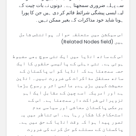
سے پہلے ضروری سمجھتا ہے۔ دونوں نے بات چیت کے
لیے ایسی پیشگی شرائط قائم کر دی ہیں جن کا پورا
ہونا شاید خود مذاکرات کے بغیر ممکن نہیں۔
اس سیکشن میں متعلقہ حوالہ پوائنٹس شامل
ہیں (Related Nodes field)
اس کے ساتھ انڈیا میں ایک نئی سوچ بھی مضبوط
ہوئی ہے۔ نئی دہلی کے پالیسی حلقوں کا ایک
حصہ سمجھتا ہے کہ انڈیا کو اب پاکستان کے
ساتھ مستقل مذاکرات کی ضرورت نہیں۔ انڈین
معیشت کہیں بڑی ہے، عالمی اثر و رسوخ بڑھا
ہے اور امریکہ اسے چین کے مقابل ایک اہم
تزویراتی شراکت دار سمجھتا ہے۔ اس کے
برعکس پاکستان معاشی اور سیاسی عدم
استحکام کا شکار رہا ہے۔ اس تناظر میں یہ
تصور پیدا ہوا کہ وقت انڈیا کے حق میں ہے۔
پاکستان کے مسئلے کو حل کرنے کی ضرورت