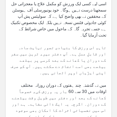
اسی لیے کسی ایک ورزش کو مکمل علاج یا معجزاتی حل
سمجھنا درست نہیں ہوگا۔ خود یونیورسٹی آف ہیوسٹن
کے محققین نے بھی واضح کیا ہے کہ سولیئس پش اَپ
کوئی جادوئی فٹنس نسخہ نہیں بلکہ ایک مخصوص تکنیک
ہے جسے تجربہ گاہ کے ماحول میں خاص شرائط کے
تحت آزمایا گیا۔
تاہم اس ورزش کا بنیادی تصور نہایت سادہ
اور قابلِ عمل ہے۔ آپ دفتر میں، ٹرین میں سفر
کے دوران یا کھانے کے بعد کرسی پر بیٹھے
بیٹھے بھی اسے انجام دے سکتے ہیں۔ آپ کو صرف
اپنی ایڑیاں اوپر اٹھانی ہیں۔
میں نے گذشتہ چند ہفتوں کے دوران روزانہ مختلف
اوقات میں 30 سے 60 بار یہ ورزش کی، خصوصاً
کھانے کے بعد اور دفتر میں طویل وقت بیٹھنے
کے دوران۔ اگرچہ یہ ایک ذاتی مشاہدہ ہے اور
اس میں نفسیاتی اثرات کا امکان بھی موجود
ہے، لیکن مجھے محسوس ہوا کہ کھانے کے بعد