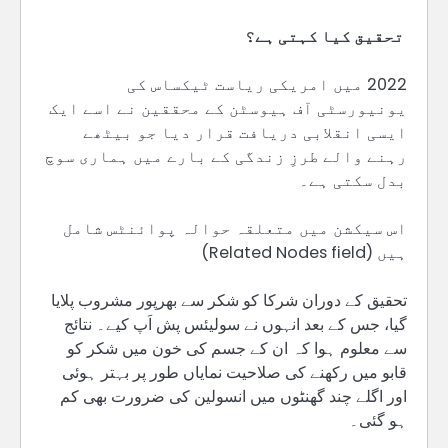
تحقیق کیا کہتی ہے؟
2022 میں امریکی ریاست ٹیکساس کی
یونیورسٹی آف ہیوسٹن کے محققین نے اسے ایک
ایسی انقلابی دریافت قرار دیا جو بیٹھے
رہنے والے طرزِ زندگی کے بارے میں ہماری سوچ
بدل سکتی ہے۔
اس سیکشن میں متعلقہ حوالہ پوائنٹس شامل
ہیں (Related Nodes field)
تحقیق کے دوران شرکا کو شکر سے بھرپور مشروب پلایا
گیا، جس کے بعد انہوں نے سولیئس پش اَپ کیے۔ نتائج
سے معلوم ہوا کہ ان کے جسم کی خون میں شکر کو
قابو میں رکھنے کی صلاحیت نمایاں طور پر بہتر ہوئی
اور اگلے چند گھنٹوں میں انسولین کی ضرورت بھی کم
ہو گئی۔