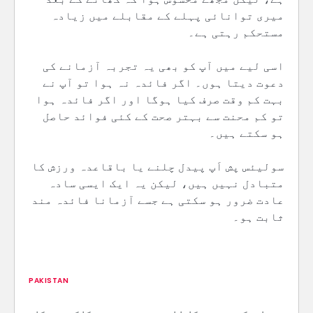
میری توانائی پہلے کے مقابلے میں زیادہ
مستحکم رہتی ہے۔
اسی لیے میں آپ کو بھی یہ تجربہ آزمانے کی
دعوت دیتا ہوں۔ اگر فائدہ نہ ہوا تو آپ نے
بہت کم وقت صرف کیا ہوگا اور اگر فائدہ ہوا
تو کم محنت سے بہتر صحت کے کئی فوائد حاصل
ہو سکتے ہیں۔
سولیئس پش اَپ پیدل چلنے یا باقاعدہ ورزش کا
متبادل نہیں ہیں، لیکن یہ ایک ایسی سادہ
عادت ضرور ہو سکتی ہے جسے آزمانا فائدہ مند
ثابت ہو۔
PAKISTAN