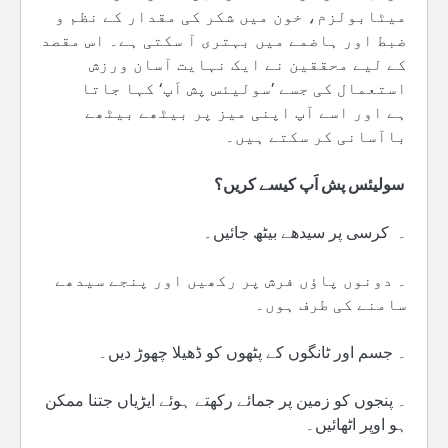
میٹابولزم، خون میں شکر کی مقدار کے نظم و
ضبط اور ہاضمے میں بہتری آ سکتی ہے۔ اس مقصد
کے لیے محققین نے ایک نہایت آسان ورزش
استعمال کی جسے ’سولیئس پش اَپ‘ کہا جاتا
ہے اور اسے آپ اپنی میز پر بیٹھے بیٹھے
باآسانی کر سکتے ہیں۔
سولیئس پش اَپ کیسے کریں؟
۔ کرسی پر سیدھے بیٹھ جائیں۔
۔ دونوں پاؤں فرش پر رکھیں اور پنجے سیدھے
سامنے کی طرف ہوں۔
۔ جسم اور ٹانگوں کے پٹھوں کو ڈھیلا چھوڑ دیں۔
۔ پنجوں کو زمین پر جمائے رکھتے ہوئے ایڑیاں جتنا ممکن
ہو اوپر اٹھائیں۔