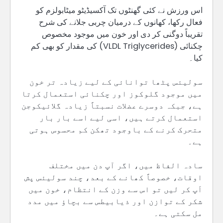
اس ورزش نے کئی گھنٹوں تک آکسیڈیٹو میٹابولزم کو
فعال رکھا، کھانوں کے درمیان چربی جلانے کی شرح
تقریباً دوگنی کر دی اور خون میں موجود مخصوص
چکنائی (VLDL Triglycerides) کی مقدار کو بھی کم
کیا۔
سولیئس پٹھا توانائی کے لیے زیادہ تر خون
میں موجود گلوکوز اور چکنائی استعمال کرتا
ہے، جبکہ دوسرے عضلات نسبتاً زیادہ گلائیکوجن
استعمال کرتے ہیں، اسی لیے اسے بار بار
متحرک کرنے کے باوجود تھکن کم محسوس ہوتی
ہے۔
سادہ الفاظ میں، اگر آپ دن میں مختلف
اوقات، خصوصاً کھانے کے بعد، چند سولیئس پش
اَپ کر لیں تو اس سے وزن کے انتظام، خون میں
شکر کے توازن اور ذیابیطس سے بچاؤ میں مدد
مل سکتی ہے۔