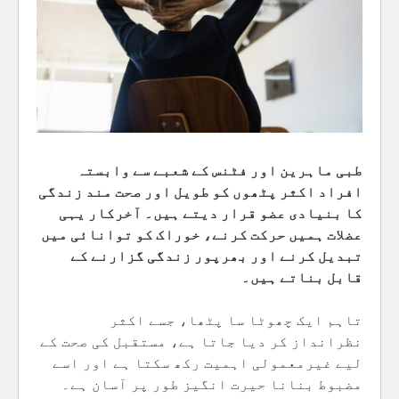
طبی ماہرین اور فٹنس کے شعبے سے وابستہ
افراد اکثر پٹھوں کو طویل اور صحت مند زندگی
کا بنیادی عضو قرار دیتے ہیں۔ آخرکار یہی
عضلات ہمیں حرکت کرنے، خوراک کو توانائی میں
تبدیل کرنے اور بھرپور زندگی گزارنے کے
قابل بناتے ہیں۔
تاہم ایک چھوٹا سا پٹھا، جسے اکثر
نظرانداز کر دیا جاتا ہے، مستقبل کی صحت کے
لیے غیرمعمولی اہمیت رکھ سکتا ہے اور اسے
مضبوط بنانا حیرت انگیز طور پر آسان ہے۔