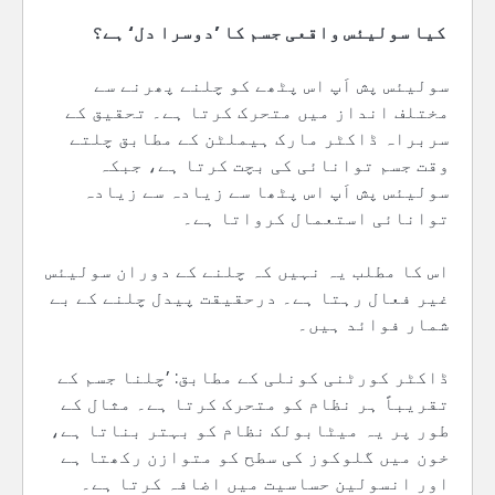
کیا سولیئس واقعی جسم کا ’دوسرا دل‘ ہے؟
سولیئس پش اَپ اس پٹھے کو چلنے پھرنے سے
مختلف انداز میں متحرک کرتا ہے۔ تحقیق کے
سربراہ ڈاکٹر مارک ہیملٹن کے مطابق چلتے
وقت جسم توانائی کی بچت کرتا ہے، جبکہ
سولیئس پش اَپ اس پٹھا سے زیادہ سے زیادہ
توانائی استعمال کرواتا ہے۔
اس کا مطلب یہ نہیں کہ چلنے کے دوران سولیئس
غیر فعال رہتا ہے۔ درحقیقت پیدل چلنے کے بے
شمار فوائد ہیں۔
ڈاکٹر کورٹنی کونلی کے مطابق: ’چلنا جسم کے
تقریباً ہر نظام کو متحرک کرتا ہے۔ مثال کے
طور پر یہ میٹابولک نظام کو بہتر بناتا ہے،
خون میں گلوکوز کی سطح کو متوازن رکھتا ہے
اور انسولین حساسیت میں اضافہ کرتا ہے۔