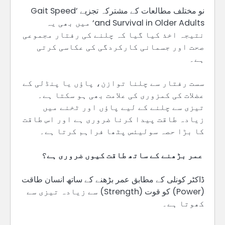
نو مختلف مطالعات کے مشترکہ تجزیے ’Gait Speed
and Survival in Older Adults‘ میں بھی یہ
نتیجہ اخذ کیا گیا کہ چلنے کی رفتار مجموعی
صحت اور جسمانی کارکردگی کی عکاسی کرتی
ہے۔
سست رفتار سے چلنا توازن، پاؤں یا پنڈلی کے
عضلات کی کمزوری کی علامت بھی ہو سکتا ہے۔
تیزی سے چلنے کے لیے پاؤں اور ٹخنے میں
زیادہ طاقت پیدا کرنا ضروری ہے اور اس طاقت
کا بڑا حصہ سولیئس پٹھا فراہم کرتا ہے۔
عمر بڑھنے کے ساتھ طاقت کیوں ضروری ہے؟
ڈاکٹر کونلی کے مطابق عمر بڑھنے کے ساتھ انسان طاقت
(Power) کو قوت (Strength) سے زیادہ تیزی سے
کھوتا ہے۔