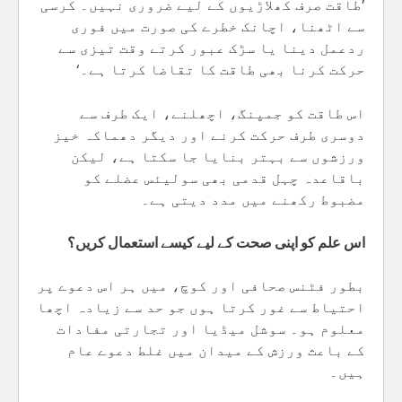
’طاقت صرف کھلاڑیوں کے لیے ضروری نہیں۔ کرسی
سے اٹھنا، اچانک خطرے کی صورت میں فوری
ردعمل دینا یا سڑک عبور کرتے وقت تیزی سے
حرکت کرنا بھی طاقت کا تقاضا کرتا ہے۔‘
اس طاقت کو جمپنگ، اچھلنے، ایک طرف سے
دوسری طرف حرکت کرنے اور دیگر دھماکہ خیز
ورزشوں سے بہتر بنایا جا سکتا ہے، لیکن
باقاعدہ چہل قدمی بھی سولیئس عضلے کو
مضبوط رکھنے میں مدد دیتی ہے۔
اس علم کو اپنی صحت کے لیے کیسے استعمال کریں؟
بطور فٹنس صحافی اور کوچ، میں ہر اس دعوے پر
احتیاط سے غور کرتا ہوں جو حد سے زیادہ اچھا
معلوم ہو۔ سوشل میڈیا اور تجارتی مفادات
کے باعث ورزش کے میدان میں غلط دعوے عام
ہیں۔