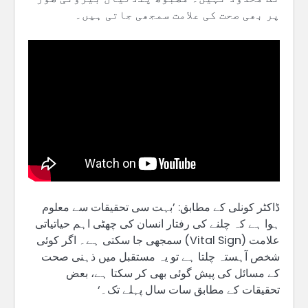
پر بھی صحت کی علامت سمجھی جاتی ہیں۔
ڈاکٹر کونلی کے مطابق: ’بہت سی تحقیقات سے معلوم
ہوا ہے کہ چلنے کی رفتار انسان کی چھٹی اہم حیاتیاتی
علامت (Vital Sign) سمجھی جا سکتی ہے۔ اگر کوئی
شخص آہستہ چلتا ہے تو یہ مستقبل میں ذہنی صحت
کے مسائل کی پیش گوئی بھی کر سکتا ہے، بعض
تحقیقات کے مطابق سات سال پہلے تک۔‘