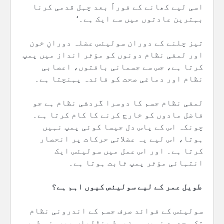
اسی لیے کھانے کے فوراً بعد چہل قدمی کرنا
بہترین عادتوں میں سے ایک ہے۔‘
تیز چلنے کے دوران سولیئس عضلہ دورانِ خون
اور لمفی نظام دونوں کو مؤثر انداز میں پمپ
کرتا ہے، جس سے جسمانی بافتوں، اعصابی
نظام اور دماغی صحت کو فائدہ پہنچتا ہے۔
لمفی نظام جسم کا دوسرا گردشی نظام ہے جو
فاضل مادوں کو خارج کرنے کا کام کرتا ہے۔
چونکہ اس کے پاس دل جیسا کوئی پمپ نہیں
ہوتا، اس لیے یہ عضلاتی حرکات پر انحصار
کرتا ہے۔ اور اس عمل میں سولیئس ایک
انتہائی مؤثر پمپ ثابت ہوتا ہے۔
طویل عمر کے لیے سولیئس کیوں اہم ہے؟
سولیئس کے فوائد صرف جسم کے اندرونی نظام
تک محدود نہیں۔ مضبوط پنڈلیاں بیرونی طور