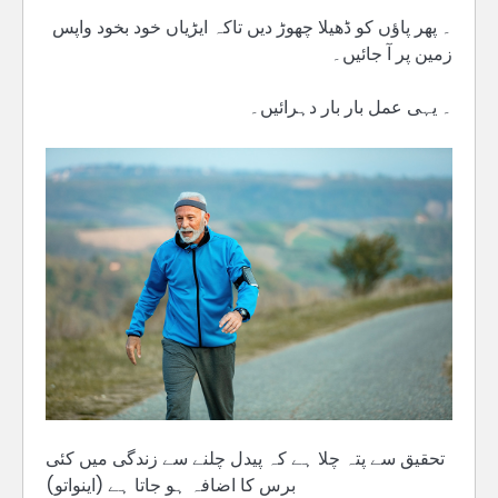
۔ پھر پاؤں کو ڈھیلا چھوڑ دیں تاکہ ایڑیاں خود بخود واپس
زمین پر آ جائیں۔
۔ یہی عمل بار بار دہرائیں۔
تحقیق سے پتہ چلا ہے کہ پیدل چلنے سے زندگی میں کئی
برس کا اضافہ ہو جاتا ہے (اینواتو)