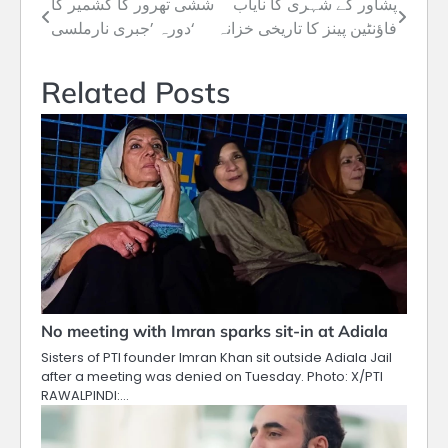
پشاور کے شہری کا نایاب
ششی تھرور کا کشمیر کا
Post
فاؤنٹین پینز کا تاریخی خزانہ
دورہ ’جبری نارملسی‘
navigation
Related Posts
No meeting with Imran sparks sit-in at Adiala
Sisters of PTI founder Imran Khan sit outside Adiala Jail
after a meeting was denied on Tuesday. Photo: X/PTI
RAWALPINDI:…