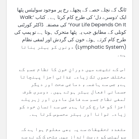
ٹانگ کے نچلے حصے کے پچھلے رخ پر موجود سولیئس پٹھا
ایک ’دوسرے دل‘ کی طرح کام کرتا ہے۔ کتاب ’Walk:
Your Life Depends On It‘ کی مصنفہ ڈاکٹر کورٹنی
کونلی کے مطابق جب یہ پٹھا متحرک ہوتا ہے تو پمپ کی
طرح کام کرتے ہوئے خون کی گردش اور لمفی نظام
(Lymphatic System) دونوں کو بہتر بناتا
ہے۔
اس کے نتیجے میں دورانِ خون کا نظام جسم کے
مختلف حصوں تک زیادہ غذائی اجزا پہنچاتا
ہے، جس سے ہاضمہ، دماغی صحت اور دیگر
جسمانی افعال بہتر ہوتے ہیں۔ دوسری طرف
لمفی نظام جسم سے فاضل مادوں اور زہریلے
اجزا کو خارج کرتا ہے، جس سے انسان خود کو
زیادہ توانا اور بہتر محسوس کرتا ہے۔
متعدد تحقیقات سے یہ بھی معلوم ہوا ہے کہ
سولیئس کو درست انداز میں متحرک کرنے سے