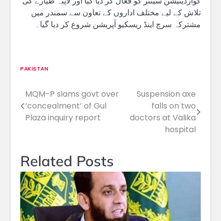
کوآرڈینیشن سینٹر کو فعال کر دیا گیا اور لاپتہ طیارے کی
تلاش کے لیے مختلف اداروں کے تعاون سے سمندر میں
مشترکہ سرچ اینڈ ریسکیو آپریشن شروع کر دیا گیا۔
PAKISTAN
MQM-P slams govt over
Suspension axe
Post
‘concealment’ of Gul
falls on two
navigation
Plaza inquiry report
doctors at Valika
hospital
Related Posts