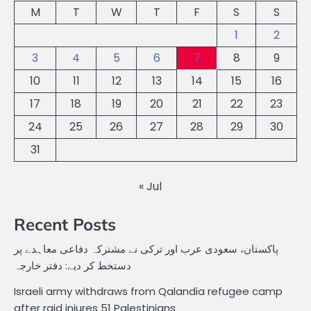
M
T
W
T
F
S
S
1
2
3
4
5
6
7
8
9
10
11
12
13
14
15
16
17
18
19
20
21
22
23
24
25
26
27
28
29
30
31
« Jul
Recent Posts
پاکستان، سعودی عرب اور ترکی نے مشترکہ دفاعی معاہدے پر
دستخط کر دیے: دفتر خارجہ
Israeli army withdraws from Qalandia refugee camp
after raid injures 51 Palestinians