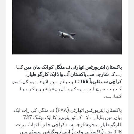
پاکستان ایئرپورٹس اتھارٹی نے منگل کو ایک بیان میں کہا
ہے کہ شارجہ سے پاکستان آنے والا ایک کارگو طیارہ
کراچی سے تقریباً 155 کلومیٹر دور لاپتہ ہو گیا جس
کے بعد سرچ اور ریسکیو آپریشن شروع کر دیا
گیا ہے۔
پاکستان ایئرپورٹس اتھارٹی (PAA) نے منگل کی رات ایک
بیان میں بتایا ہے کہ کے ٹو ایئرویز کا ایک بوئنگ 737
کارگو طیارہ، جو شارجہ سے کراچی جا رہا تھا، نے رات
9:18 بجے (پاکستانی وقت) اپنی نیویگیشن سسٹم میں