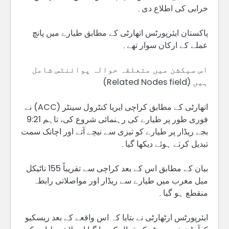
خرابی کی اطلاع دی۔
پاکستان ایئرپورٹس اتھارٹی کے مطابق طیارے میں پانچ
عملے کے ارکان سوار تھے۔
اس سیکشن میں متعلقہ حوالہ پوائنٹس شامل
ہیں (Related Nodes field)
اتھارٹی کے مطابق کراچی ایریا کنٹرول سینٹر (ACC) نے
فوری طور پر طیارے کی رہنمائی شروع کی، تاہم 9:21
بجے ریڈار پر طیارے کو تیزی سے نیچے آتے اور اچانک سمت
تبدیل کرتے ہوئے دیکھا گیا۔
بیان کے مطابق اس کے بعد کراچی سے تقریباً 155 ناٹیکل
میل مغرب میں طیارے سے ریڈار اور مواصلاتی رابطہ
منقطع ہو گیا۔
ایئرپورٹس ارٹھارٹی نے بتایا کہ اس واقعے کے بعد ریسکیو