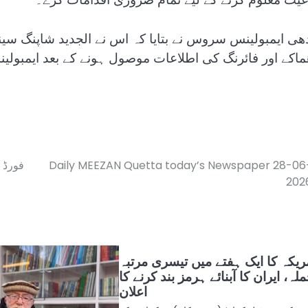
دھی ایمبولینس سروس نے بتایا کہ اس نے الجدید شاپنگ س
ماکے اور فائرنگ کی اطلاعات موصول ہونے کے بعد ایمبولینس
فورڈ ک
Daily MEEZAN Quetta today’s Newspaper 28-06
202
ریکہ کا ایک ہفتے میں تیسری مرتبہ
لہ، ایران کا آبنائے ہرمز بند کرنے کا
اعلان