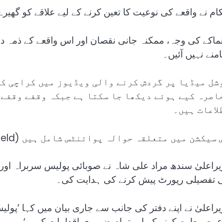
ام نے واقعے کی نوعیت کا تعین کرنے کے لیے علاقے کو گھیرے 
ماکے کی وجہ، ممکنہ جانی نقصان اور اس واقعے کے ذمہ دا
منے نہیں آئیں۔
شل میڈیا پر گردش کرنے والی ویڈیوز میں کراچی کے 
اصرہ کیے ہوئے دیکھا جا سکتا ہے جبکہ وقفے وقفے 
لاعات ہیں۔
اس سیکشن میں متعلقہ حوالہ پوائنٹس شامل ہیں (Related Nodes fie
یراعلیٰ سندھ مراد علی شاہ نے صوبائی پولیس سربراہ اور
 تفصیلی رپورٹ پیش کرنے کی ہدایت کی۔
یراعلیٰ نے اپنے دفتر کی جانب سے جاری بیان میں کہا ’پول
وعیت معلوم کرنے کے لیے تمام ضروری اقدامات کرے۔