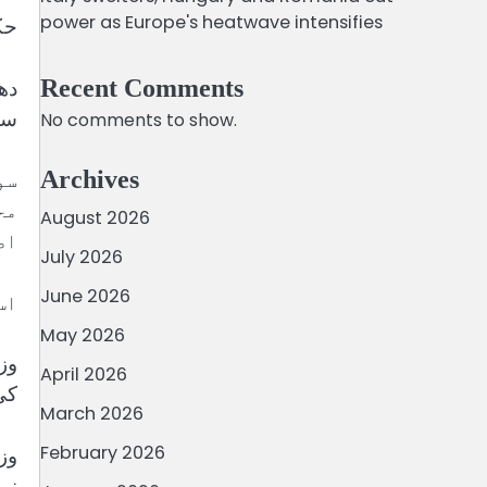
power as Europe's heatwave intensifies
حک
دھ
Recent Comments
سا
No comments to show.
Archives
سو
مح
August 2026
اط
July 2026
June 2026
ld)
May 2026
وز
April 2026
کی
March 2026
February 2026
وز
ن‘