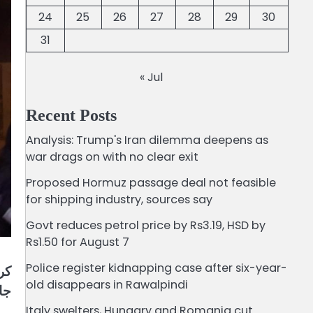
24
25
26
27
28
29
30
31
« Jul
Recent Posts
Analysis: Trump's Iran dilemma deepens as
war drags on with no clear exit
Proposed Hormuz passage deal not feasible
for shipping industry, sources say
Govt reduces petrol price by Rs3.19, HSD by
Rs1.50 for August 7
Police register kidnapping case after six-year-
کر
old disappears in Rawalpindi
جا
Italy swelters, Hungary and Romania cut