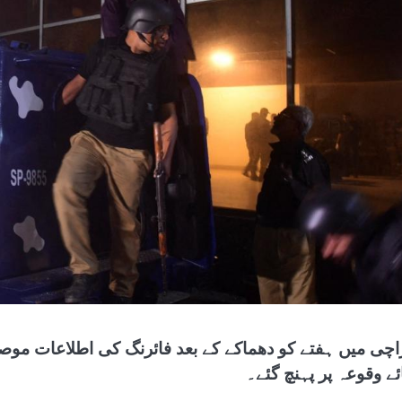
اچی میں ہفتے کو دھماکے کے بعد فائرنگ کی اطلاعات موصو
ئے وقوعہ پر پہنچ گئے۔