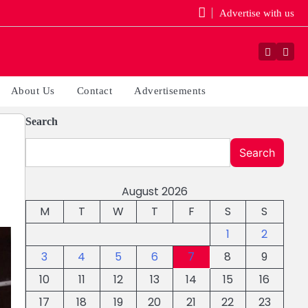
Advertise with us
Facebo
You
About Us
Contact
Advertisements
Search
Search
August 2026
M
T
W
T
F
S
S
1
2
3
4
5
6
7
8
9
10
11
12
13
14
15
16
17
18
19
20
21
22
23