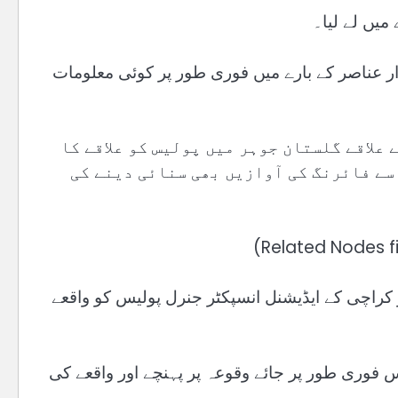
میں لے لیا۔
ر عناصر کے بارے میں فوری طور پر کوئی معلومات
علاقے گلستان جوہر میں پولیس کو علاقے کا
سے فائرنگ کی آوازیں بھی سنائی دینے کی
 کراچی کے ایڈیشنل انسپکٹر جنرل پولیس کو واقعے
یس فوری طور پر جائے وقوعہ پر پہنچے اور واقعے کی