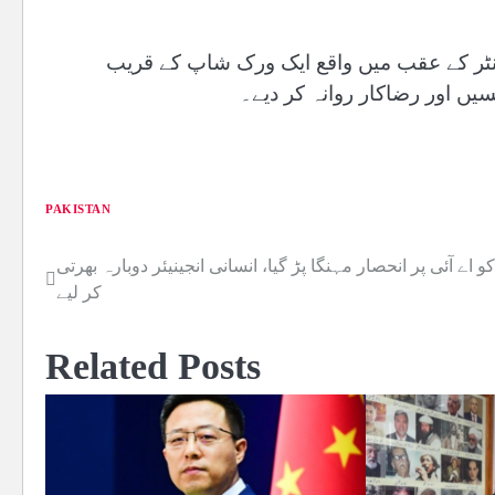
ینٹر کے عقب میں واقع ایک ورک شاپ کے قریب
یں اور رضاکار روانہ کر دیے۔
PAKISTAN
و اے آئی پر انحصار مہنگا پڑ گیا، انسانی انجینیئر دوبارہ بھرتی
Post
کر لیے
navigation
Related Posts