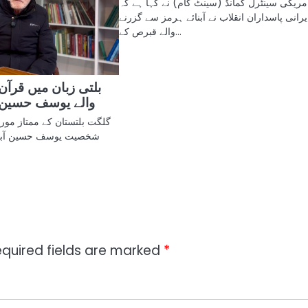
مریکی سینٹرل کمانڈ (سینٹ کام) نے کہا ہے کہ
یرانی پاسداران انقلاب نے آبنائے ہرمز سے گزرنے
والے قبرص کے…
بلتی زبان میں قرآن
والے یوسف حسین آ
گلگت بلتستان کے ممتاز مور
شخصیت یوسف حسین آبادی
quired fields are marked
*