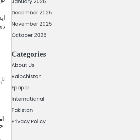
January 2026
December 2025
ای
November 2025
دھ
October 2025
Categories
About Us
-
Balochistan
6
Epaper
International
Pakistan
ام
Privacy Policy
حم