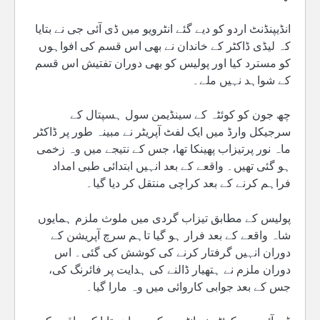
انڈیپنڈنٹ اردو کو دیے گئے انٹرویو میں ڈی آئی جی نے بتایا
کہ لیڈی ڈاکٹر کے خاندان نے بھی اس قسم کی افواہوں
کو مسترد کیا اور پولیس کو بھی دوران تفتیش اس قسم
کے شواہد نہیں ملے۔
چھ جون کو کوئٹہ کے سینڈیمن سول ہسپتال کے
سرجیکل وارڈ میں ایک لفٹ آپریٹر نے مبینہ طور پر ڈاکٹر
ماہ نور پرتیزاب پھینکا تھا، جس کے نتیجے میں وہ زخمی
ہو گئی تھیں۔ واقعے کے بعد انہیں ابتدائی طبی امداد
فراہم کرنے کے بعد کراچی منتقل کر دیا گیا۔
پولیس کے مطابق تیزاب گردی میں ملوث ملزم ہمایوں
شاہ واقعے کے بعد فرار ہو گیا تاہم سرچ آپریشن کے
دوران انہیں گرفتار کرنے کی کوشش کی گئی۔ اس
دوران ملزم نے ہتھیار ڈالنے کی ہدایت پر فائرنگ کی،
جس کے بعد جوابی کاروائی میں وہ مارا گیا۔