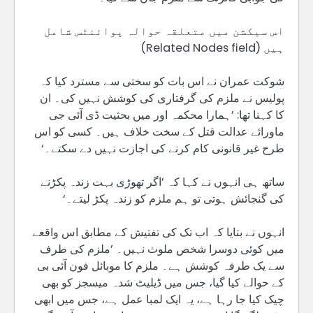
اس سیکشن میں متعلقہ حوالہ پوائنٹس شامل
ہیں (Related Nodes field)
شوکت عمران نے اس بات کو سختی سے مسترد کیا کہ
پولیس نے ملزم کی گرفتاری کی کوشش نہیں کی۔ ان
کا کہنا تھا: ’ہمارا محکمہ اور میں بحثیت ڈی آئی جی
ماورائے عدالت قتل کے سخت خلاف ہیں۔ کسی کو اس
طرح غیر قانونی کام کرنے کی اجازت نہیں دے سکتے۔‘
ساتھ ہی انہوں نے کہا کہ ’اگر تھوڑی بہت زندہ پکڑنے
کی گنجائش ہوتی تو ہم ملزم کو زندہ پکڑ لیتے۔‘
انہوں نے بتایا کہ اب تک کی تفتیش کے مطابق اس واقعے
میں کوئی دوسرا شخص ملوث نہیں۔ ’ملزم کی طرف
سے یک طرفہ کوشش ہے۔ ملزم کا موبائل فون آئی بی
کے حوالے کیا گیا، جس میں ڈیلیٹ شدہ میسجز کو بھی
چیک کیا جا رہا ہے، یہ ایک لمبا عمل ہے، جس میں ابھی