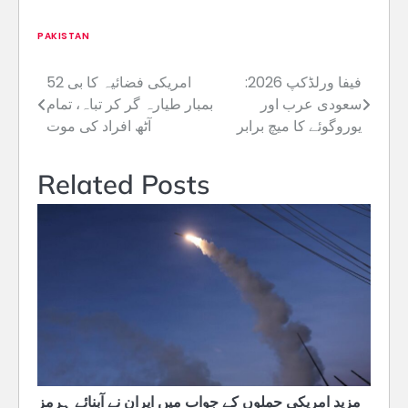
PAKISTAN
فیفا ورلڈکپ 2026:
امریکی فضائیہ کا بی 52
Post
سعودی عرب اور
بمبار طیارہ گر کر تباہ، تمام
navigation
یوروگوئے کا میچ برابر
آٹھ افراد کی موت
Related Posts
مزید امریکی حملوں کے جواب میں ایران نے آبنائے ہرمز