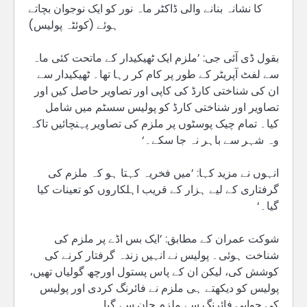
کا نشانہ بنانے والی ڈاکٹر ماہ نور کو ایک نوجوان بچاتے
ہوئے (کوئٹہ پولیس)
بقول ڈی آئی جی: ’ملزم ایک ٹھیکیدار کے ماتحت کئی ماہ
سے لفٹ آپریٹر کے طور پر کام کر رہا تھا۔ ٹھیکیدار سے
ان کی شناختی کارڈ کی کاپی اور تصاویر حاصل کیں اور
تصاویر اور شناختی کارڈ کو پولیس سسٹم میں شامل
کیا۔ تمام چیک پوسٹوں پر ملزم کی تصاویر پہنچائیں تاکہ
وہ شہر سے باہر نہ جا سکے۔‘
انہوں نے مزید کہا: ’میں فخریہ کہتا ہو کہ ملزم کی
گرفتاری کے لیے ہزار کے قریب اہلکاروں کو تعینات کیا
گیا۔‘
شوکت عمران کے مطابق: ’ایک بس اڈے پر ملزم کی
شناخت ہوئی۔ پولیس نے انہیں زندہ گرفتار کرنے کی
کوشش کی، لیکن ان کے پاس پستول اورچھ گولیاں تھیں،
پولیس کو دیکھتے ہی ملزم نے فائرنگ کردی اور پولیس
کی جوابی فائرنگ سے ملزم جان سے گیا۔