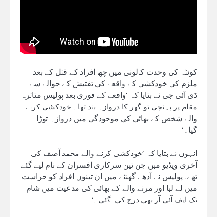
کوئٹہ کی وحدت کالونی میں چھ افراد کے قتل کے بعد
ملزم کی خودکشی کے واقعے کی تفتیش کے حوالے سے
ڈی آئی جی نے بتایا کہ ’واقعے کے فوری بعد پولیس متاثرہ
مقام پر پہنچی تو گھر کا دروازہ بند تھا۔ خودکشی کرنے
والے شخص کے بھائی کی موجودگی میں دروازہ توڑا
گیا۔‘
انہوں نے بتایا کہ ’خودکشی کرنے والے محمد آصف کی
آخری ویڈیو میں جن تین سرکاری افسران کے نام لیے گئے
تھے، پولیس نے آدھے گھنٹے میں ان تینوں افراد کو حراست
میں لے لیا اور مرنے والے کے بھائی کی مدعیت میں شام
تک ایف آئی آر بھی درج کی گئی۔‘