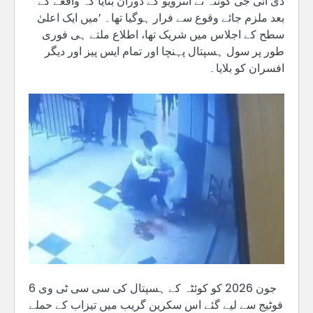
ڈی آئی جی کوئٹہ نے انٹرویو کے دوران بتایا کہ واقعے کے
بعد ملزم جائے وقوع سے فرار ہوگیا تھا۔ ’میں ایک اعلیٰ
سطح کے اجلاس میں شریک تھا، اطلاع ملتے ہی فوری
طور پر سول ہسپتال پہنچا اور تمام ایس پیز اور دیگر
افسران کو بلایا۔
6 جون 2026 کو کوئٹہ کے ہسپتال کی سی سی ٹی وی
فوٹیج سے لیے گئے اس سکرین گریب میں تیزاب کے حملے