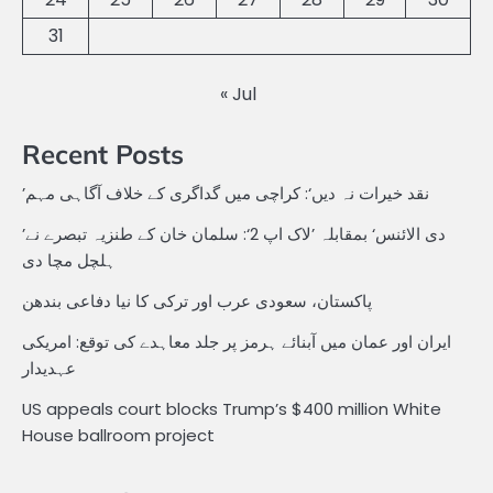
31
« Jul
Recent Posts
’نقد خیرات نہ دیں‘: کراچی میں گداگری کے خلاف آگاہی مہم
’دی الائنس‘ بمقابلہ ’لاک اپ 2‘: سلمان خان کے طنزیہ تبصرے نے
ہلچل مچا دی
پاکستان، سعودی عرب اور ترکی کا نیا دفاعی بندھن
ایران اور عمان میں آبنائے ہرمز پر جلد معاہدے کی توقع: امریکی
عہدیدار
US appeals court blocks Trump’s $400 million White
House ballroom project