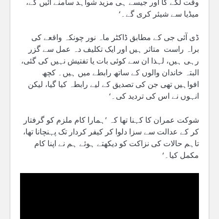
وقت لگے گا اور جیسے ہی مزید شواہد سامنے آئیں گے،
میڈیا سے شیئر کری گے۔‘
ڈی آئی جی کے مطابق ڈاکٹر ماہ نور چونکہ واقعے کی
براہ راست متاثر ہیں اور ایک تکلیف دہ عمل سے گزر
رہی ہیں، لہذا ان سے کوئی بات یا تفتیش نہیں کی گئی،
البتہ خاندان والوں کے ساتھ رابطے میں ہیں۔ کچھ
افواہیں تھی جن کی تصدیق کے لیے رابطہ کیا گیا، لیکن
انہوں نے اس کی تردید کی۔‘
شوکت عمران کا کہنا تھا کہ ’ہمارا کام ملزم کو گرفتار
کر کے عدالت سے سزا دلوا کر کیفر کردار تک پہنچانا تھا،
تاہم حالات کی نزاکت کو دیکھتے ہوئے ہم نے اپنا کام
مکمل کیا۔‘