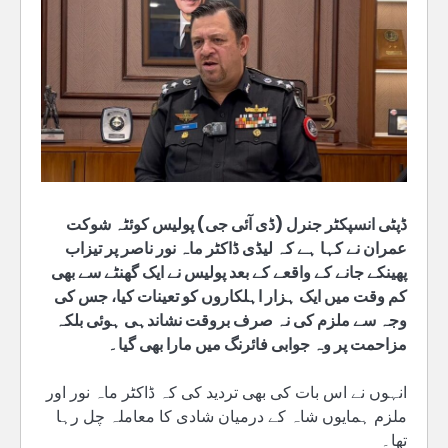
ڈپٹی انسپکٹر جنرل (ڈی آئی جی) پولیس کوئٹہ شوکت
عمران نے کہا ہے کہ لیڈی ڈاکٹر ماہ نور ناصر پر تیزاب
پھینکے جانے کے واقعے کے بعد پولیس نے ایک گھنٹے سے بھی
کم وقت میں ایک ہزار اہلکاروں کو تعینات کیا، جس کی
وجہ سے ملزم کی نہ صرف بروقت نشاندہی ہوئی بلکہ
مزاحمت پر وہ جوابی فائرنگ میں مارا بھی گیا۔
انہوں نے اس بات کی بھی تردید کی کہ ڈاکٹر ماہ نور اور
ملزم ہمایوں شاہ کے درمیان شادی کا معاملہ چل رہا
تھا۔