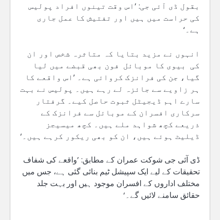
بقول ڈی آئی جی: ’اس وقت تینوں افراد پولیس
کی حراست میں ہیں اور تفتیش کا عمل جاری
ہے۔‘
انہوں نے مزید بتایا کہ متاثرہ شخص اور ان
کی بیوی کا موبائل فون بھی قبضے میں لیا
گیا، جن کی فرانزک کروائی ہے۔ ’اس واقعے کا
ہر زاویے سے جائزہ لے رہے ہیں۔ پولیس نے بہت
سارے اہم ڈیجیٹل ثبوت حاصل کیے۔ گرفتار
سرکاری افسران کے موبائل سے فرانزک کے
ذریعے کچھ شواہد ملے ہیں۔ کچھ میسیجز
ڈیلیٹ ہوئے ہیں، ان کو بھی ریکور کرہے ہیں۔‘
ڈی آئی جی شوکت عمران کے مطابق: ’واقعے کی شفاف
تحقیقات کے لیے ایک سپیشل ٹیم بنائی گئی ہے، جس میں
مختلف اداروں کے افسران موجود ہیں اور بہت جلد
حقائق سامنے لائیں گے۔‘