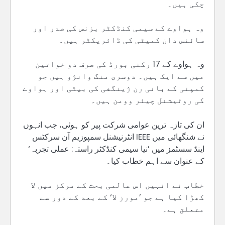
چکی ہیں۔
وہ ہواوے کے سیمی کنڈکٹر بزنس کی صدر اور
سائنس دان کمیٹی کی ڈائریکٹر ہیں۔
وہ ہواوے کے 17 رکنی بورڈ کی صرف دو خواتین
میں سے ایک ہیں۔ دوسری منگ وانژو ہیں جو
کمپنی کے بانی رن ژینگفی کی بیٹی اور ہواوے
کی روٹیشنل چیئر وومن ہیں۔
ان کی تازہ ترین عوامی شرکت پیر کو ہوئی، جب انہوں
نے شنگھائی میں IEEE انٹرنیشنل سمپوزیم آن سرکٹس
اینڈ سسٹمز میں ’نیا سیمی کنڈکٹر راستہ: عملی تجربہ‘
کے عنوان سے اہم خطاب کیا۔
خطاب نے انہیں اس عالمی بحث کے مرکز میں لا
کھڑا کیا ہے جو ’مورز لا‘ کے بعد کے دور سے
متعلق ہے۔