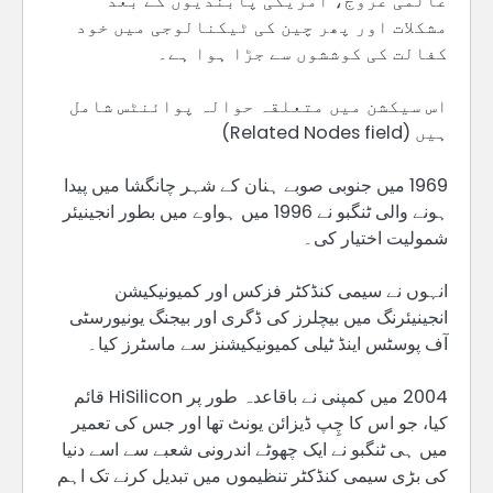
عالمی عروج، امریکی پابندیوں کے بعد
مشکلات اور پھر چین کی ٹیکنالوجی میں خود
کفالت کی کوششوں سے جڑا ہوا ہے۔
اس سیکشن میں متعلقہ حوالہ پوائنٹس شامل
ہیں (Related Nodes field)
1969 میں جنوبی صوبے ہنان کے شہر چانگشا میں پیدا
ہونے والی ٹنگبو نے 1996 میں ہواوے میں بطور انجینیئر
شمولیت اختیار کی۔
انہوں نے سیمی کنڈکٹر فزکس اور کمیونیکیشن
انجینیئرنگ میں بیچلرز کی ڈگری اور بیجنگ یونیورسٹی
آف پوسٹس اینڈ ٹیلی کمیونیکیشنز سے ماسٹرز کیا۔
2004 میں کمپنی نے باقاعدہ طور پر HiSilicon قائم
کیا، جو اس کا چِپ ڈیزائن یونٹ تھا اور جس کی تعمیر
میں ہی ٹنگبو نے ایک چھوٹے اندرونی شعبے سے اسے دنیا
کی بڑی سیمی کنڈکٹر تنظیموں میں تبدیل کرنے تک اہم