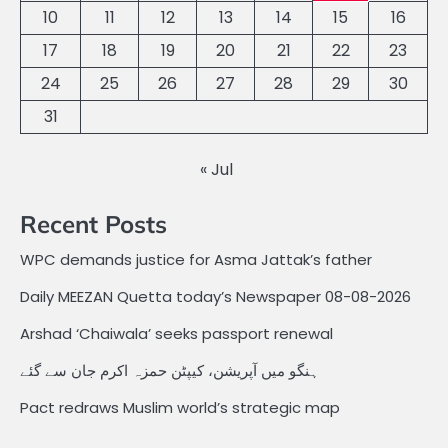
10
11
12
13
14
15
16
17
18
19
20
21
22
23
24
25
26
27
28
29
30
31
« Jul
Recent Posts
WPC demands justice for Asma Jattak’s father
Daily MEEZAN Quetta today’s Newspaper 08-08-2026
Arshad ‘Chaiwala’ seeks passport renewal
ہنگو میں آپریشن، کیپٹن حمزہ اکرم جان سے گئے
Pact redraws Muslim world’s strategic map