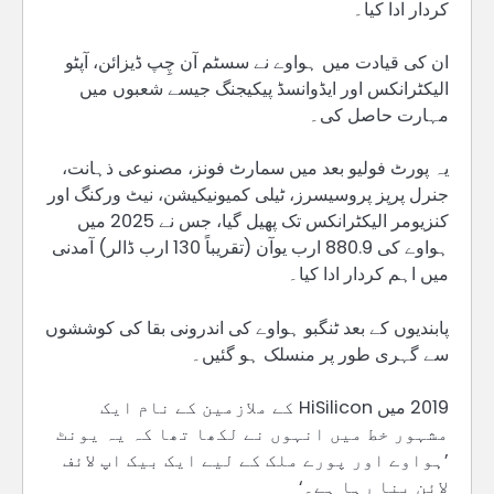
کردار ادا کیا۔
ان کی قیادت میں ہواوے نے سسٹم آن چِپ ڈیزائن، آپٹو
الیکٹرانکس اور ایڈوانسڈ پیکیجنگ جیسے شعبوں میں
مہارت حاصل کی۔
یہ پورٹ فولیو بعد میں سمارٹ فونز، مصنوعی ذہانت،
جنرل پرپز پروسیسرز، ٹیلی کمیونیکیشن، نیٹ ورکنگ اور
کنزیومر الیکٹرانکس تک پھیل گیا، جس نے 2025 میں
ہواوے کی 880.9 ارب یوآن (تقریباً 130 ارب ڈالر) آمدنی
میں اہم کردار ادا کیا۔
پابندیوں کے بعد ٹنگبو ہواوے کی اندرونی بقا کی کوششوں
سے گہری طور پر منسلک ہو گئیں۔
2019 میں HiSilicon کے ملازمین کے نام ایک
مشہور خط میں انہوں نے لکھا تھا کہ یہ یونٹ
’ہواوے اور پورے ملک کے لیے ایک بیک اپ لائف
لائن بنا رہا ہے۔‘