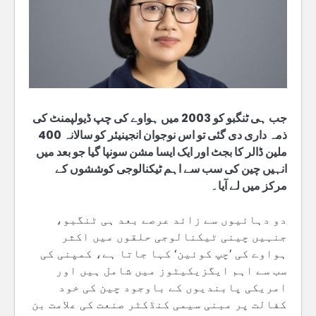
جب ہی ٹنگبو کو 2003 میں ہواوے کی چپ ڈیولپمنٹ کی
ذمہ داری دی گئی تو اس نوجوان انجینیئر کو سالانہ 400
ملین ڈالر کا بجٹ اور ایک ایسا مشن سونپا گیا جو بعد میں
انہیں چین کی سب سے اہم ٹیکنالوجی کوششوں کے
مرکز میں لے آیا۔
دو دہائیوں سے زائد عرصے بعد ہی ٹنگبو،
جنہیں چینی ٹیکنالوجی حلقوں میں اکثر
ہواوے کی ’چپ کوئین‘ کہا جاتا ہے، کمپنی کی
سب سے اہم ایگزیکیٹوز میں شامل ہیں اور
امریکی پابندیوں کے باوجود چین کی خود
کفالت پر مبنی سیمی کنڈکٹر صنعت کی علامت بن