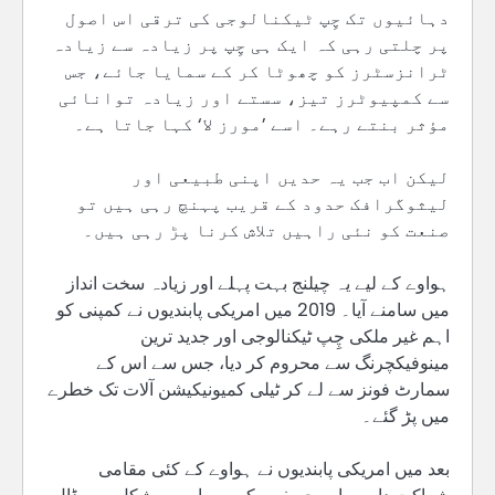
دہائیوں تک چِپ ٹیکنالوجی کی ترقی اس اصول
پر چلتی رہی کہ ایک ہی چِپ پر زیادہ سے زیادہ
ٹرانزسٹرز کو چھوٹا کر کے سمایا جائے، جس
سے کمپیوٹرز تیز، سستے اور زیادہ توانائی
مؤثر بنتے رہے۔ اسے ’مورز لا‘ کہا جاتا ہے۔
لیکن اب جب یہ حدیں اپنی طبیعی اور
لیثوگرافک حدود کے قریب پہنچ رہی ہیں تو
صنعت کو نئی راہیں تلاش کرنا پڑ رہی ہیں۔
ہواوے کے لیے یہ چیلنج بہت پہلے اور زیادہ سخت انداز
میں سامنے آیا۔ 2019 میں امریکی پابندیوں نے کمپنی کو
اہم غیر ملکی چِپ ٹیکنالوجی اور جدید ترین
مینوفیکچرنگ سے محروم کر دیا، جس سے اس کے
سمارٹ فونز سے لے کر ٹیلی کمیونیکیشن آلات تک خطرے
میں پڑ گئے۔
بعد میں امریکی پابندیوں نے ہواوے کے کئی مقامی