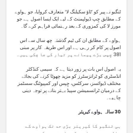
ٹنگبو نے پیر کو ’ٹاﺅ سکیلنگ لا‘ متعارف کروایا، جو ہواوے
کے مطابق چِپ ڈیولپمنٹ کے لیے ایک ایسا اصول ہے جو
مورز لا کی کمزوری کے بعد رہنمائی فراہم کرے گا۔
ہواوے کے مطابق ان کی ٹیم گذشتہ چھ سال سے اس
اصول پر کام کر رہی ہے اور اس طریقہ کار پر مبنی
381 چِپس بڑے پیمانے پر تیار کی جا چکی ہیں۔
یہ اصول اس بات پر زور دیتا ہے کہ سیمی کنڈکٹر
انڈسٹری کو ٹرانزسٹرز کو مزید چھوٹا کرنے کی بجائے
مختلف ڈیوائسز، سرکٹس، چِپس اور کمپیوٹنگ سسٹمز
کے درمیان ٹرانسمیشن سپیڈ بہتر بنانے پر توجہ دینی
چاہیے۔
30 سالہ ہواوے کیریئر
ہی ٹنگبو کا کیریئر بڑی حد تک ہواوے کے