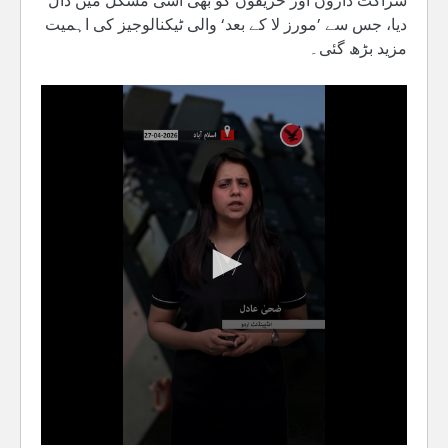
شراکت داروں اور حریفوں کو بھی اسی مشکل میں ڈال
دیا، جس سے ’مورز لا کے بعد‘ والی ٹیکنالوجیز کی اہمیت
مزید بڑھ گئی۔