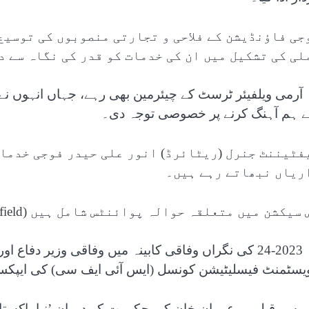
جی فاؤنڈیشن کے فلاحی و تجارتی منصوبوں کی توسیع
لی کی تشکیل میں ان کی خدمات کو قدر کی نگاہ سے د
 آرمی ویلفیئر ٹرسٹ کے چیئرمین بھی رہے، جہاں انہوں نے
 ہم آہنگ کرنے پر خصوصی توجہ دی۔
فٹیننٹ جنرل (ریٹائرڈ) انور علی حیدر فوجی خدمات
ریاں نبھاتے رہے ہیں۔
سیکشن میں متعلقہ حوالہ پوائنٹس شامل ہیں (Related Nodes field)
وہ 2023-24 کی نگراں وفاقی کابینہ میں وفاقی وزیر دفا
ویسٹمنٹ فیسلیٹیشن کونسل (ایس آئی ایف سی) کی ایپکس
 سے قبل وہ عمران خان کی حکومت کے دوران ’نیا پاکستان 