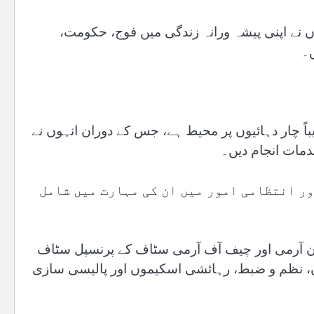
نے اپنی پیشہ ورانہ زندگی میں فوج، حکومت،
ں۔
یباً چار دہائیوں پر محیط ہے، جس کے دوران انہوں نے
دمات انجام دیں۔
ر انتظامی امور میں ان کی مہارت میں شامل
ستان آرمی اور چیف آف آرمی سٹاف کے پرنسپل سٹاف
ں، نظم و ضبط، رہائشی اسکیموں اور پالیسی سازی