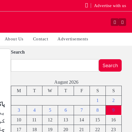
Advertise with us
Faceboo
Yout
About Us
Contact
Advertisements
Search
Search
August 2026
M
T
W
T
F
S
S
1
2
3
4
5
6
7
8
9
بع
10
11
12
13
14
15
16
کی
چا
17
18
19
20
21
22
23