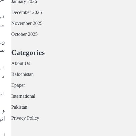
January 2026
December 2025
فو
November 2025
عم
October 2025
وہ
سے
Categories
About Us
لی
Balochistan
دا
Epaper
اس 
International
Pakistan
Privacy Policy
ان
اس