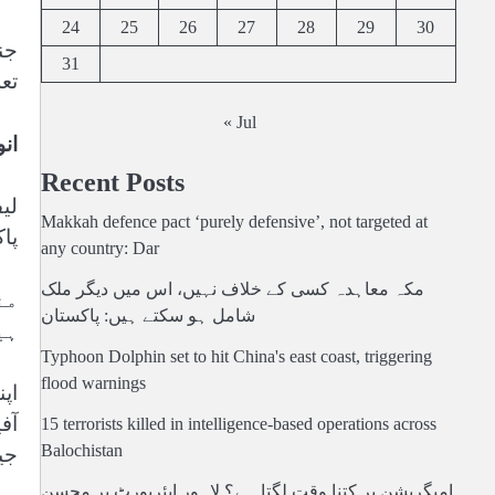
24
25
26
27
28
29
30
جن
31
تع
« Jul
انو
Recent Posts
لی
Makkah defence pact ‘purely defensive’, not targeted at
پا
any country: Dar
مکہ معاہدہ کسی کے خلاف نہیں، اس میں دیگر ملک
من
شامل ہو سکتے ہیں: پاکستان
ہی
Typhoon Dolphin set to hit China's east coast, triggering
flood warnings
اپ
آف
15 terrorists killed in intelligence-based operations across
Balochistan
جی
امیگریشن پر کتنا وقت لگتا ہے؟ لاہور ایئرپورٹ پر محسن