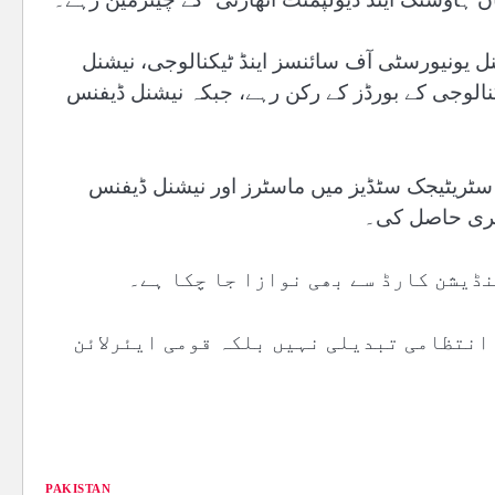
نل یونیورسٹی آف سائنسز اینڈ ٹیکنالوجی، نیشنل
نالوجی کے بورڈز کے رکن رہے، جبکہ نیشنل ڈیفنس
 سٹریٹیجک سٹڈیز میں ماسٹرز اور نیشنل ڈیفنس
ڈگری حاصل کی۔
نڈیشن کارڈ سے بھی نوازا جا چکا ہے۔
 انتظامی تبدیلی نہیں بلکہ قومی ایئرلائن
PAKISTAN