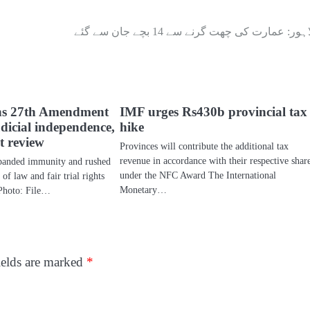
ہور: عمارت کی چھت گرنے سے 14 بچے جان سے گئے
ns 27th Amendment
IMF urges Rs430b provincial tax
dicial independence,
hike
nt review
Provinces will contribute the additional tax
revenue in accordance with their respective shar
anded immunity and rushed
under the NFC Award The International
 of law and fair trial rights
Monetary…
Photo: File…
ields are marked
*