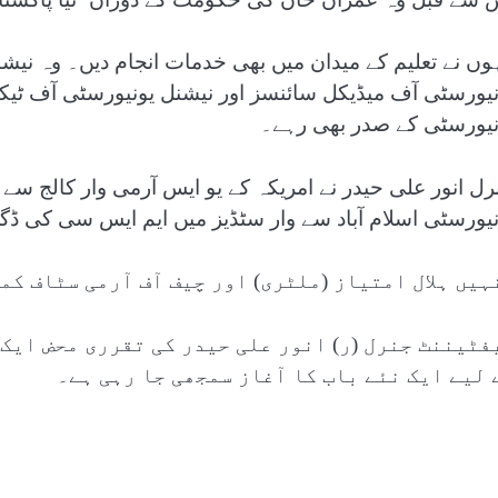
ہوں نے تعلیم کے میدان میں بھی خدمات انجام دیں۔ وہ نیش
نیورسٹی آف میڈیکل سائنسز اور نیشنل یونیورسٹی آف ٹیک
نیورسٹی کے صدر بھی رہے۔
رل انور علی حیدر نے امریکہ کے یو ایس آرمی وار کالج سے
نیورسٹی اسلام آباد سے وار سٹڈیز میں ایم ایس سی کی 
ہیں ہلال امتیاز (ملٹری) اور چیف آف آرمی سٹاف کم
فٹیننٹ جنرل (ر) انور علی حیدر کی تقرری محض ایک
 لیے ایک نئے باب کا آغاز سمجھی جا رہی ہے۔