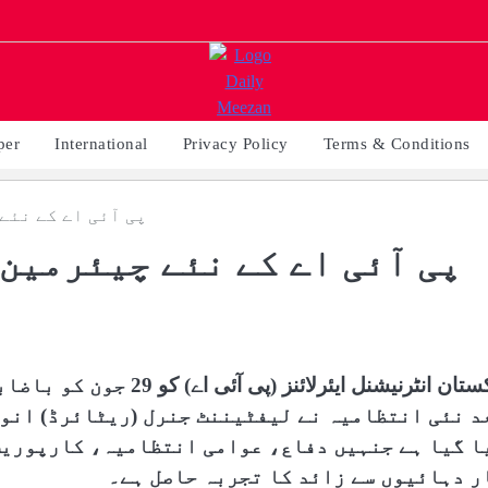
per
International
Privacy Policy
Terms & Conditions
پی آئی اے کے نئے
پی آئی اے کے نئے چیئرمین
پاکستان انٹرنیشنل ایئرل
د نئی انتظامیہ نے لیفٹیننٹ جنرل (ریٹائرڈ) انور
ا گیا ہے جنہیں دفاع، عوامی انتظامیہ، کارپوریٹ
ر دہائیوں سے زائد کا تجربہ حاصل ہے۔