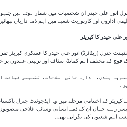
رل انور علی حیدر ان شخصیات میں شمار ہوتے ہیں جنہوں 
لیمی اداروں اور کارپوریٹ شعبے میں اہم ذمہ داریاں نبھائی
ر علی حیدر کا کیریئر
فٹیننٹ جنرل (ریٹائرڈ) انور علی حیدر کا عسکری کیریئر تقر
ک فوج کے مختلف اہم کمانڈ، سٹاف اور تربیتی عہدوں پر خ
صوبہ بندی، ادارہ جاتی اصلاحات، تنظیمی قیادت او
ں۔
نے کیریئر کے اختتامی مرحلے میں وہ ایڈجوٹنٹ جنرل پاک
یسر رہے، جہاں ان کے ذمے انسانی وسائل، فلاحی منصوبو
سے اہم شعبوں کی نگرانی تھی۔