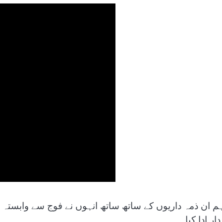
ہم ان ذمہ داریوں کے ساتھ ساتھ انہوں نے فوج سے وابستہ ر
ار ادا کیا۔