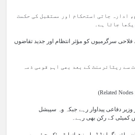
، ادارہ جاتی استحکام اور مستقبل کی حکمت
یکھا جاتا ہے۔
 فلاحی سرگرمیوں کو مؤثر انتظام اور جدید تقاضوں
 سے ریٹائرمنٹ کے بعد بھی اہم قومی ذمہ
ع اور وزیر دفاعی پیداوار رہے جبکہ وہ سپیشل
 کمیٹی کے رکن بھی رہے۔
ہاؤسنگ اینڈ ڈیولپمنٹ اتھارٹی ‘کے چیئرمین رہے۔