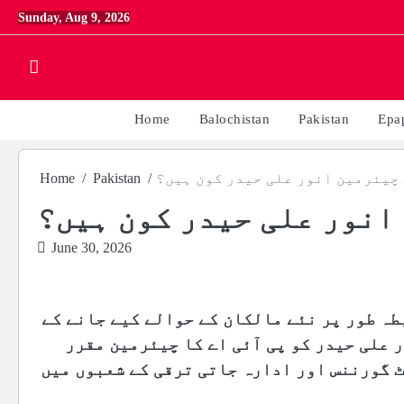
Skip
Sunday, Aug 9, 2026
to
content
Home
Balochistan
Pakistan
Epa
 چیئرمین انور علی حیدر کون ہیں؟
Pakistan
Home
 انور علی حیدر کون ہیں؟
June 30, 2026
ائنز (پی آئی اے) کو 29 جون کو باضابطہ طور پر نئے مالکان کے حوالے کیے جانے کے
 علی حیدر کو پی آئی اے کا چیئرمین مقرر
 گورننس اور ادارہ جاتی ترقی کے شعبوں میں