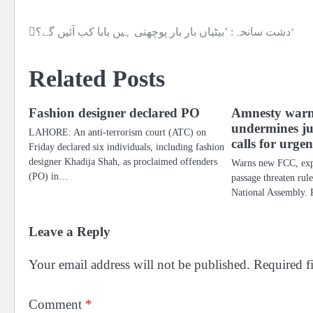
دشت سانحہ: ’بیٹیاں بار بار پوچھتی ہیں بابا کب آئیں گے؟‘
Post
navigation
Related Posts
Fashion designer declared PO
Amnesty war
undermines ju
LAHORE: An anti-terrorism court (ATC) on
calls for urge
Friday declared six individuals, including fashion
designer Khadija Shah, as proclaimed offenders
Warns new FCC, exp
(PO) in…
passage threaten rule
National Assembly. 
Leave a Reply
Your email address will not be published.
Required f
Comment
*