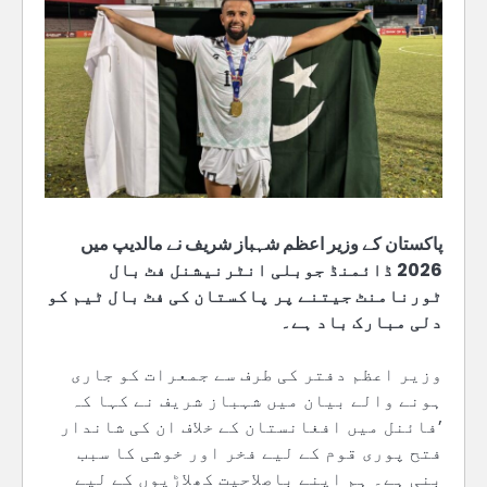
پاکستان کے وزیر اعظم شہباز شریف نے مالدیپ میں
2026 ڈائمنڈ جوبلی انٹرنیشنل فٹ بال
ٹورنامنٹ جیتنے پر پاکستان کی فٹ بال ٹیم کو
دلی مبارک باد ہے۔
وزیر اعظم دفتر کی طرف سے جمعرات کو جاری
ہونے والے بیان میں شہباز شریف نے کہا کہ
’فائنل میں افغانستان کے خلاف ان کی شاندار
فتح پوری قوم کے لیے فخر اور خوشی کا سبب
بنی ہے۔ ہم اپنے باصلاحیت کھلاڑیوں کے لیے