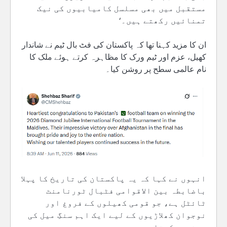
مستقبل میں بھی مسلسل کامیابیوں کی نیک
تمنائیں رکھتے ہیں۔‘
ان کا مزید کہنا تھا کہ پاکستان کی فٹ بال ٹیم نے شاندار
کھیل، عزم اور ٹیم ورک کا مظاہرہ کرتے ہوئے ملک کا
نام عالمی سطح پر روشن کیا۔
انہوں نے کہا کہ یہ پاکستان کی تاریخ کا پہلا
باضابطہ بین الاقوامی فٹبال ٹورنامنٹ
ٹائٹل ہے، جو قومی کھیلوں کے فروغ اور
نوجوان کھلاڑیوں کے لیے ایک اہم سنگِ میل کی