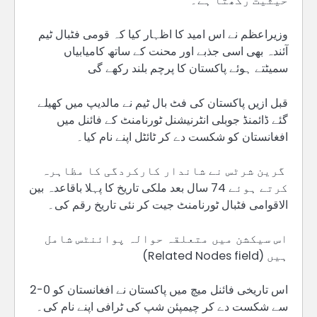
حیثیت رکھتا ہے۔
وزیراعظم نے اس امید کا اظہار کیا کہ قومی فٹبال ٹیم
آئندہ بھی اسی جذبے اور محنت کے ساتھ کامیابیاں
سمیٹتے ہوئے پاکستان کا پرچم بلند رکھے گی
قبل ازیں پاکستان کی فٹ بال ٹیم نے مالدیپ میں کھیلے
گئے ڈائمنڈ جوبلی انٹرنیشنل ٹورنامنٹ کے فائنل میں
افغانستان کو شکست دے کر ٹائٹل اپنے نام کیا۔
گرین شرٹس نے شاندار کارکردگی کا مظاہرہ
کرتے ہوئے 74 سال بعد ملکی تاریخ کا پہلا باقاعدہ بین
الاقوامی فٹبال ٹورنامنٹ جیت کر نئی تاریخ رقم کی۔
اس سیکشن میں متعلقہ حوالہ پوائنٹس شامل
ہیں (Related Nodes field)
اس تاریخی فائنل میچ میں پاکستان نے افغانستان کو 0-2
سے شکست دے کر چیمپئن شپ کی ٹرافی اپنے نام کی۔