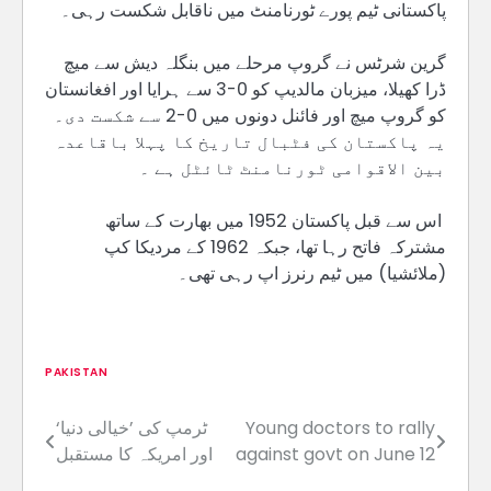
پاکستانی ٹیم پورے ٹورنامنٹ میں ناقابل شکست رہی۔
گرین شرٹس نے گروپ مرحلے میں بنگلہ دیش سے میچ
ڈرا کھیلا، میزبان مالدیپ کو 0-3 سے ہرایا اور افغانستان
کو گروپ میچ اور فائنل دونوں میں 0-2 سے شکست دی۔
یہ پاکستان کی فٹبال تاریخ کا پہلا باقاعدہ
بین الاقوامی ٹورنامنٹ ٹائٹل ہے ۔
اس سے قبل پاکستان 1952 میں بھارت کے ساتھ
مشترکہ فاتح رہا تھا، جبکہ 1962 کے مردیکا کپ
(ملائشیا) میں ٹیم رنرز اپ رہی تھی۔
PAKISTAN
Young doctors to rally
ٹرمپ کی ’خیالی دنیا‘
Post
against govt on June 12
اور امریکہ کا مستقبل
navigation