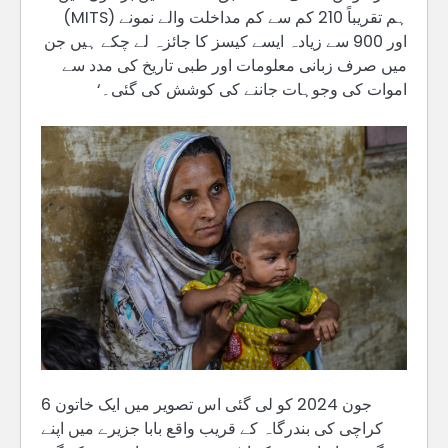
ہم تقریباً 210 کم سے کم مداخلت والے نمونے (MITS)
اور 900 سے زیادہ ایسے کیسز کا جائزہ لے چکے ہیں جن
میں صرف زبانی معلومات اور طبی تاریخ کی مدد سے
اموات کی وجوہات جاننے کی کوشش کی گئی۔‘
6 جون 2024 کو لی گئی اس تصویر میں ایک خاتون
کراچی کی بندرگاہ کے قریب واقع بابا جزیرے میں اپنے