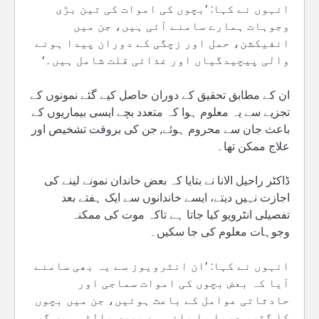
انہوں نے کہا: ’بچوں کی اموات کی تین بڑی
وجوہات ہمارے سامنے آئی ہیں، جن میں
انفیکشن، حمل اور زچگی کے دوران پیدا ہونے
والی پیچیدگیاں اور غذائی قلت شامل ہیں۔‘
ان کے مطابق تحقیق کے دوران حاصل کیے گئے نمونوں کے
تجزیے سے یہ معلوم ہوا کہ متعدد بچے ایسی بیماریوں کے
باعث جان سے محروم ہوئے, جن کی بروقت تشخیص اور
علاج ممکن تھا۔
ڈاکٹر راحیل الانا نے بتایا کہ بعض خاندان نمونے لینے کی
اجازت نہیں دیتے، ایسے خاندانوں سے ایک ہفتے بعد
تفصیلی انٹرویو کیا جاتا ہے تاکہ موت کی ممکنہ
وجوہات معلوم کی جا سکیں۔
انہوں نے کہا: ’ان انٹرویوز سے یہ بھی سامنے
آیا کہ بعض بچوں کی اموات سماجی اور
حادثاتی عوامل کے باعث ہوئیں، جن میں بچوں
کا گٹر، دریا یا پانی سے بھری بالٹی میں گر