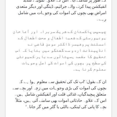
کے طور پر سامنے آیا۔ اس کے علاوہ نمونیہ، شدید
انفیکشن پیدا کرنے والے جراثیم، ڈینگی اور دیگر متعدی
امراض بھی بچوں کی اموات کی وجوہات میں شامل
رہے۔
چیمپس پاکستان کے شریک سربراہ اور آغا خان
یونیورسٹی کے شعبۂ اطفال و صحتِ اطفال کے
اسسٹنٹ پروفیسر ڈاکٹر مومن قاضی نے
انڈپینڈنٹ اردو سے گفتگو میں بتایا کہ اس
تحقیق کا مقصد ہسپتالوں سے باہر کمیونٹی
کی سطح پر بچوں کی اموات کی اصل وجوہات
معلوم کرنا ہے۔
ان کے بقول: ’اب تک کی تحقیق سے معلوم ہوا ہے کہ
بچوں کی اموات کی بڑی وجوہات میں زچہ اور بچے سے
متعلق پیچیدگیاں، غذائی قلت اور انفیکشن شامل ہیں۔
اس کے علاوہ حادثاتی اموات بھی سامنے آئی ہیں، مثلاً
بچے کا پانی کی ٹینکی، بالٹی یا گٹر میں گر جانا۔‘