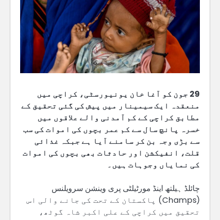
29 جون کو آغا خان یونیورسٹی، کراچی میں
منعقدہ ایک سیمینار میں پیش کی گئی تحقیق کے
مطابق کراچی کے کم آمدنی والے علاقوں میں
خسرہ پانچ سال سے کم عمر بچوں کی اموات کی سب
سے بڑی وجہ بن کر سامنے آیا ہے جبکہ غذائی
قلت، انفیکشن اور حادثات بھی بچوں کی اموات
کی نمایاں وجوہات ہیں۔
چائلڈ ہیلتھ اینڈ مورٹیلٹی پری وینشن سرویلنس
(Champs) پاکستان کے تحت کی جانے والی اس
تحقیق میں کراچی کے علی اکبر شاہ گوٹھ،