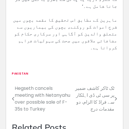
جانا شامل ہے۔‘
ماہرین کے مطابق اس تحقیق کا مقصد بچوں میں
شرحِ اموات کو روکنے، بچوں کی بیماریوں سے
متعلق والدین کو آگاہی اور سرکاری حکام کو
مضافاتی علاقوں میں صحت کی سہولیات فراہم
کروانا ہے۔
PAKISTAN
ٹک ٹاکر کاشف ضمیر
Hegseth cancels
Post
پر سی ٹی ڈی اہلکار
meeting with Netanyahu
navigation
سے فراڈ کا الزام، دو
over possible sale of F-
مقدمات درج
35s to Turkey
Related Posts