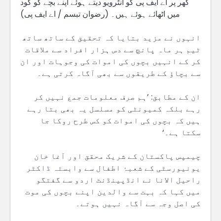
گھر پر اے ایف پی کو انٹرویو دیتے ہوئے اپنے بچے کو گود
میں اٹھائے ہوئے ہیں۔ (رضوان تبسم / اے ایف پی)
انہوں نے مزید بتایا کہ تحقیق کے ساتھ ساتھ
ٹیم ہر ماہ پانچ سے دس ہزار افراد سے ملاقات
کر کے انہیں بچوں کی اموات کی وجوہات اور ان
سے بچاؤ کے طریقوں سے بھی آگاہ کرتی ہے۔
ان کے مطابق: ’ہم صرف معلومات جمع نہیں کر
رہے بلکہ کمیونٹی کو مسلسل یہ بھی بتا رہے
ہیں کہ بچوں کی اموات کو کس طرح روکا جا
سکتا ہے۔‘
چیمپس پاکستان کے شریک محقق اور آغا خان
یونیورسٹی کے شعبۂ اطفال سے وابستہ ڈاکٹر
راحیل الانا نے انڈپینڈنٹ اردو سے گفتگو
میں کہا کہ بہت سے والدین اپنے بچوں کی موت
کی اصل وجہ سے آگاہ نہیں ہوتے۔