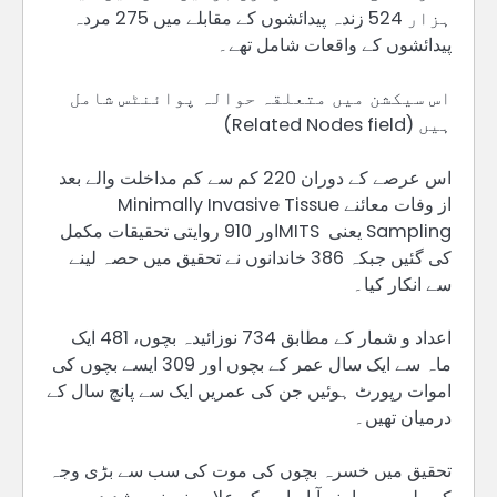
ہزار 524 زندہ پیدائشوں کے مقابلے میں 275 مردہ
پیدائشوں کے واقعات شامل تھے۔
اس سیکشن میں متعلقہ حوالہ پوائنٹس شامل
ہیں (Related Nodes field)
اس عرصے کے دوران 220 کم سے کم مداخلت والے بعد
از وفات معائنے Minimally Invasive Tissue
Sampling یعنی MITSاور 910 روایتی تحقیقات مکمل
کی گئیں جبکہ 386 خاندانوں نے تحقیق میں حصہ لینے
سے انکار کیا۔
اعداد و شمار کے مطابق 734 نوزائیدہ بچوں، 481 ایک
ماہ سے ایک سال عمر کے بچوں اور 309 ایسے بچوں کی
اموات رپورٹ ہوئیں جن کی عمریں ایک سے پانچ سال کے
درمیان تھیں۔
تحقیق میں خسرہ بچوں کی موت کی سب سے بڑی وجہ