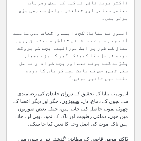
ڈاکٹر مومن قاضی نے کہا کہ بعض وجوہات
مقامی سماجی اور ثقافتی عوامل سے بھی جڑی
ہوئی ہیں۔
انہوں نے بتایا: ’کچھ ایسے واقعات بھی سامنے
آئے جو ہمارے معاشرتی تناظر سے متعلق ہیں۔
مثال کے طور پر ایک نوزائیدہ بچے کو بروقت
دودھ نہ مل سکا کیونکہ گھر کے بڑے مچھلی
پکڑنے گئے ہوئے تھے اور بچے کو اذان نہ مل
سکی تھی، جس کے باعث بچے کو ماں کا دودھ
ملنے میں تاخیر ہوئی۔‘
انہوں نے بتایا کہ تحقیق کے دوران خاندان کی رضامندی
سے بچوں کے دماغ، دل، پھیپھڑوں، جگر اور دیگر اعضا کے
چھوٹے نمونے حاصل کیے جاتے ہیں، جبکہ بعض صورتوں
میں خون، دماغی رطوبت اور ناک کے نمونے بھی لیے جاتے
ہیں تاکہ موت کی اصل وجہ کا تعین کیا جا سکے۔
ڈاکٹر مومن قاضی کے مطابق: ’گذشتہ تین برسوں میں