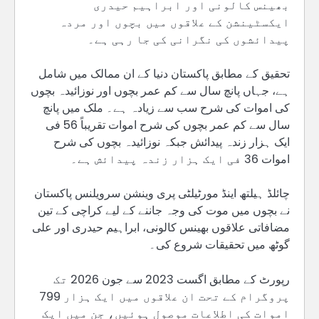
بھینس کالونی اور ابراہیم حیدری
ایکسٹینشن کے علاقوں میں بچوں اور مردہ
پیدائشوں کی نگرانی کی جا رہی ہے۔
تحقیق کے مطابق پاکستان دنیا کے ان ممالک میں شامل
ہے، جہاں پانچ سال سے کم عمر بچوں اور نوزائیدہ بچوں
کی اموات کی شرح سب سے زیادہ ہے۔ ملک میں پانچ
سال سے کم عمر بچوں کی شرح اموات تقریباً 56 فی
ایک ہزار زندہ پیدائش جبکہ نوزائیدہ بچوں کی شرح
اموات 36 فی ایک ہزار زندہ پیدائش ہے۔
چائلڈ ہیلتھ اینڈ مورٹیلٹی پری وینشن سرویلنس پاکستان
نے بچوں میں موت کی وجہ جاننے کے لیے کراچی کے تین
مضافاتی علاقوں بھینس کالونی، ابراہیم حیدری اور علی
گوٹھ میں تحقیقات شروع کی۔
رپورٹ کے مطابق اگست 2023 سے جون 2026 تک
پروگرام کے تحت ان علاقوں میں ایک ہزار 799
اموات کی اطلاعات موصول ہوئیں، جن میں ایک