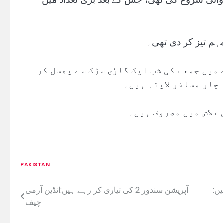
مہم تیز کر دی تھی۔
میں جمعے کی شب ایک گاڑی سڑک سے پھسل کر
چار مسافر لاپتہ ہیں۔
تلاش میں مصروف ہیں۔
PAKISTAN
ں:
آپریشن سندور 2 کی تیاری کر رہے ہیں:انڈین آرمی
Post
چیف
navigation