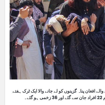
ے افغان پناہ گزینوں کو لے جانے والا ایک ٹرک ہفتے
ے۔