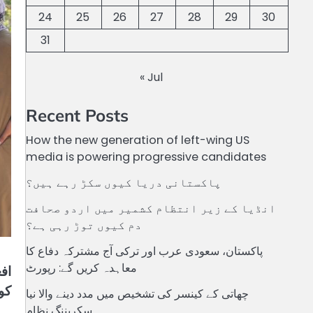
24
25
26
27
28
29
30
31
« Jul
Recent Posts
How the new generation of left-wing US
media is powering progressive candidates
پاکستانی دریا کیوں سکڑ رہے ہیں؟
انڈیا کے زیر انتظام کشمیر میں اردو صحافت
دم کیوں توڑ رہی ہے؟
پاکستان، سعودی عرب اور ترکی آج مشترکہ دفاع کا
معاہدہ کریں گے: رپورٹ
اف
کو ب
چھاتی کے کینسر کی تشخیص میں مدد دینے والا نیا
سکریننگ نظام