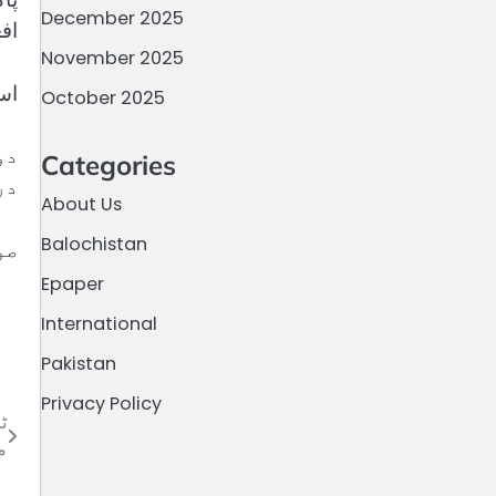
December 2025
اف
November 2025
اس
October 2025
دو
Categories
در
About Us
Balochistan
صو
Epaper
International
Pakistan
Privacy Policy
ٹ
م