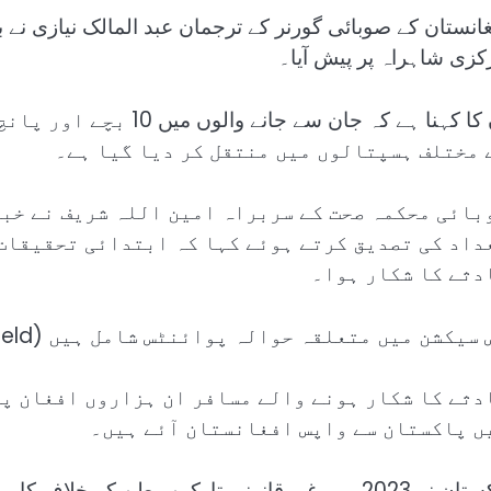
غانستان کے صوبائی گورنر کے ترجمان عبد المالک نیازی نے بتا
کزی شاہراہ پر پیش آیا۔
ان کا کہنا ہے کہ جان س
 مختلف ہسپتالوں میں منتقل کر دیا گیا ہے۔
بائی محکمہ صحت کے سربراہ امین اللہ شریف نے خبر
داد کی تصدیق کرتے ہوئے کہا کہ ابتدائی تحقیقات 
دثے کا شکار ہوا۔
سیکشن میں متعلقہ حوالہ پوائنٹس شامل ہیں (Related Nodes field)
دثے کا شکار ہونے والے مسافر ان ہزاروں افغان پ
ں پاکستان سے واپس افغانستان آئے ہیں۔
پاکستان نے 2023 میں غیر قانونی تارکین وطن کے خ