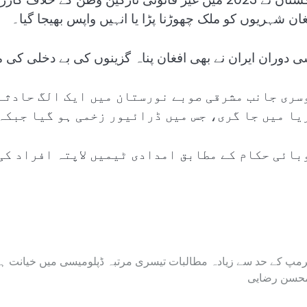
غان شہریوں کو ملک چھوڑنا پڑا یا انہیں واپس بھیجا گیا۔
ی دوران ایران نے بھی افغان پناہ گزینوں کی بے دخلی کی 
سری جانب مشرقی صوبے نورستان میں ایک الگ حادثے 
یا میں جا گری، جس میں ڈرائیور زخمی ہو گیا جبکہ 
بائی حکام کے مطابق امدادی ٹیمیں لاپتہ افراد کی 
رمپ کے حد سے زیادہ مطالبات تیسری مرتبہ ڈپلومیسی میں خیانت ہی
حسن رضایی