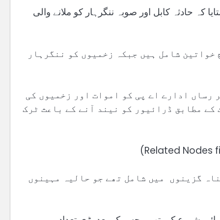
یا کہ حادثہ کابل اور صوبہ ننگرہار کو ملانے والی
ے جانے والوں میں 10 بچے اور پانچ خواتین شامل ہیں جبکہ زخمیوں کو ننگرہار
 رساں ادارے اے پی کو اموات اور زخمیوں کی
کے مطابق ڈرائیور کو نیند آنے کے باعث ٹرک
ناہ گزینوں میں شامل تھے جو حالیہ مہینوں
لاف کارروائی شروع کی تھی، جس کے بعد بڑی تعداد میں