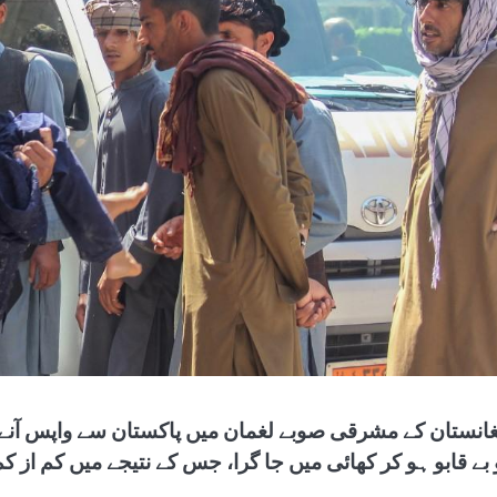
غانستان کے مشرقی صوبے لغمان میں پاکستان سے واپس آنے وال
ے قابو ہو کر کھائی میں جا گرا، جس کے نتیجے میں کم از کم 22 افراد جان سے گئے اور 36 زخمی ہو گئ