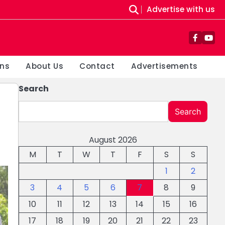
Advertise with us
Facebo
You
ons
About Us
Contact
Advertisements
Search
Search
August 2026
M
T
W
T
F
S
S
1
2
3
4
5
6
7
8
9
10
11
12
13
14
15
16
17
18
19
20
21
22
23