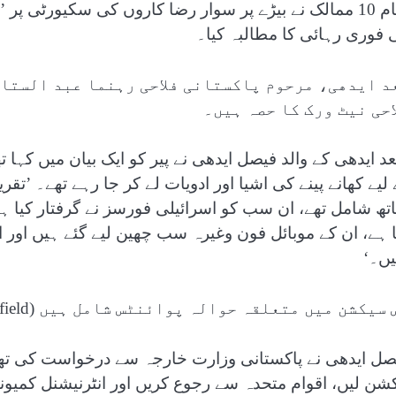
تمام 10 ممالک نے بیڑے پر سوار رضا کاروں کی سکیورٹی پ
 فوری رہائی کا مطالبہ کیا۔
د ایدھی، مرحوم پاکستانی فلاحی رہنما عبد الستار
احی نیٹ ورک کا حصہ ہیں۔
د ایدھی کے والد فیصل ایدھی نے پیر کو ایک بیان میں کہا تھ
لیے کھانے پینے کی اشیا اور ادویات لے کر جا رہے تھے۔ ’تقر
تھ شامل تھے، ان سب کو اسرائیلی فورسز نے گرفتار کیا ہے۔
ا ہے، ان کے موبائل فون وغیرہ سب چھین لیے گئے ہیں اور ا
یں۔‘
سیکشن میں متعلقہ حوالہ پوائنٹس شامل ہیں (Related Nodes field)
صل ایدھی نے پاکستانی وزارت خارجہ سے درخواست کی تھی
کشن لیں، اقوام متحدہ سے رجوع کریں اور انٹرنیشنل کمیون