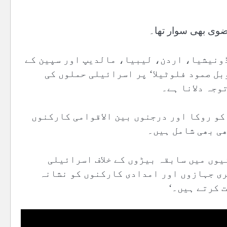
ضوی بھی سوار تھا۔
ونیشیا، اردن، لیبیا، مالدیپ اور سپین کے
بل صمود فلوٹیلا‘ پر اسرائیلی حملوں کی
وجہ دلانا ہے۔
کو روکا اور درجنوں بین الاقوامی کارکنوں
ی بھی شامل ہیں۔
یوں میں سابقہ بیڑوں کے خلاف اسرائیلی
ری جہازوں اور امدادی کارکنوں کو نشانہ
 کرتے ہیں۔‘