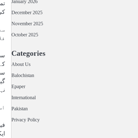
January 2026
کی
December 2025
November 2025
سع
October 2025
فل
Categories
سع
کے 
About Us
سا
Balochistan
گی
Epaper
نہ
International
اس 
Pakistan
Privacy Policy
فی
ای