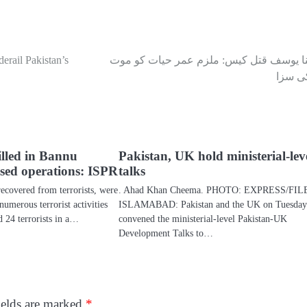
نا یوسف قتل کیس: ملزم عمر حیات کو موت
erail Pakistan’s
ی سزا
killed in Bannu
Pakistan, UK hold ministerial-lev
ased operations: ISPR
talks
ecovered from terrorists, were
. Ahad Khan Cheema. PHOTO: EXPRESS/FIL
numerous terrorist activities
ISLAMABAD: Pakistan and the UK on Tuesda
d 24 terrorists in a…
convened the ministerial-level Pakistan-UK
Development Talks to…
ields are marked
*