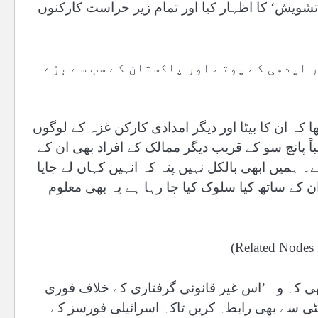
ر ’تشویش‘ کا اظہار کیا اور تمام زیر حراست کارکنوں
 ایدھی کے پوتے اور پاکستان کے سب سے بڑے
ا کہ ان کا بیٹا اور دیگر امدادی کارکن غزہ کے لوگوں
یباً پانچ سو کے قریب دیگر ممالک کے افراد بھی ان کے
 ہمیں ابھی بالکل نہیں پتہ کہ انہیں کہاں لے جایا
ن کے ساتھ کیا سلوک کیا جا رہا ہے یہ بھی معلوم
 کہ وہ ’اس غیر قانونی گرفتاری کے خلاف فوری
ٹی سے بھی رابطہ کریں تاکہ اسرائیلی فورسز کے