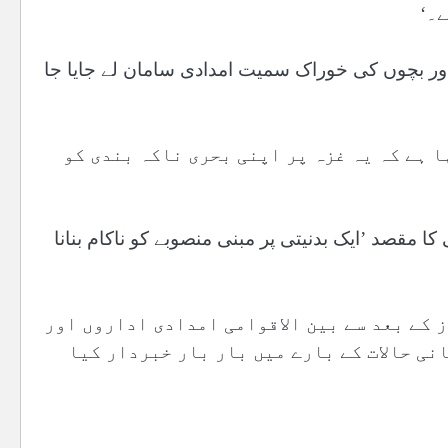
ے۔‘
ور بچوں کی خوراک سمیت امدادی سامان لے جایا جا
 ہے کہ یہ غزہ پر اپنی بحری ناکہ بندی کو
کا مقصد ’ایک بدنیتی پر مبنی منصوبے کو ناکام بنانا
ے آغاز کے بعد سے بین الاقوامی امدادی اداروں اور
نی حالات کے بارے میں بار بار خبردار کیا