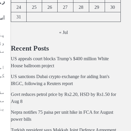
رہ
24
25
26
27
28
29
30
31
اس
« Jul
پا
وز
Recent Posts
مذ
US appeals court blocks Trump’s $400 million White
House ballroom project
اس
کو
US sanctions Dubai crypto exchange for aiding Iran's
IRGC, following a Reuters report
مش
Govt reduces petrol price by Rs2.20, HSD by Rs1.50 for
مد
Aug 8
بن
Nepra notifies 75 paisa per unit hike in FCA for August
power bills
Turkish president says Makkah Joint Defence Agreement