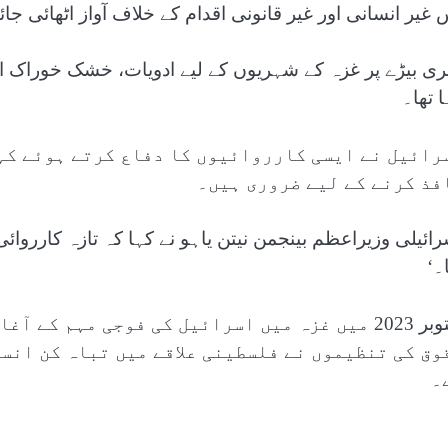
 غیر انسانی اور غیر قانونی اقدام کے خلاف آواز اٹھائی جائ
ری بیڑے پر غزہ کے شہریوں کے لیے ادویات، خشک خوراک ا
 تھا۔
رائیل نے ایسی کارروائیوں کا دفاع کرتے ہوئے کہا
فذ کرنے کے لیے ضروری ہیں۔
رائیلی وزیراعظم بینجمن نیتن یاہو نے کہا کہ تازہ کارروائی 
۔‘
اکتوبر 2023 میں غزہ میں اسرائیل کی فوجی مہم ک
وق کی تنظیموں نے فلسطینی علاقے میں تباہ کن انسا
۔