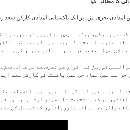
ائی کا مطالبہ کیا۔
 امدادی بحری بیڑے پر ایک پاکستانی امدادی کارکن سعد ر
کستان، ترکی، بنگلہ دیش، برازیل، کولمبیا، انڈ
رائے خارجہ کے مشترکہ بیان میں ان ممالک نے ’گلو
مت کی جس کا مقصد غزہ میں انسانی بحران کی جانب ت
رائیلی فورسز نے اتوار کو قبرص کے قریب اس بیڑے 
 حراست میں لیا، جن میں پاکستانی کارکن سعد ایدھ
ترکہ بیان میں کہا گیا کہ ’وزرا بین الاقوامی پان
اخلتوں پر شدید تشویش کا اظہار کرتے ہیں اور شہ
انے والی معاندانہ کارروائیوں کے تسلسل کی مذمت