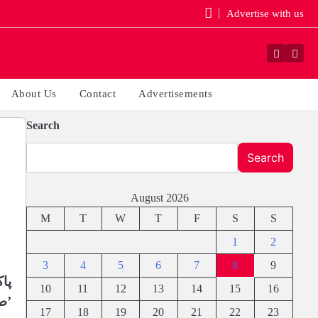
Advertise with us
Faceboo
Yout
About Us
Contact
Advertisements
Search
Search
August 2026
M
T
W
T
F
S
S
1
2
3
4
5
6
7
8
9
پا
10
11
12
13
14
15
16
’ص
17
18
19
20
21
22
23