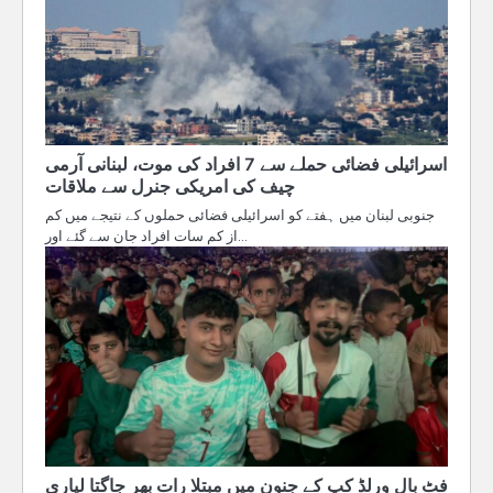
اسرائیلی فضائی حملے سے 7 افراد کی موت، لبنانی آرمی
چیف کی امریکی جنرل سے ملاقات
جنوبی لبنان میں ہفتے کو اسرائیلی فضائی حملوں کے نتیجے میں کم
از کم سات افراد جان سے گئے اور…
فٹ بال ورلڈ کپ کے جنون میں مبتلا رات بھر جاگتا لیاری