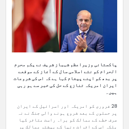
پاکستانی وزیراعظم شہباز شریف نے یکم محرم
الحرام کو نئے اسلامی سال کے آغاز کے موقعے
پر بدھ کو اپنے پیغام کہا ہے کہ اس کی شروعات
ایران امریکہ تنازع کے حل کی خبر سے ہو رہی
ہیں۔
28 فروری کو امریکہ اور اسرائیل کے ایران
پر حملوں کے بعد شروع ہونے والی جنگ نے نہ
صرف خطے کے ممالک کو براہ راست متاثر کیا
بلکہ اس کے اثرات دنیا کے بیشتر ممالک پر