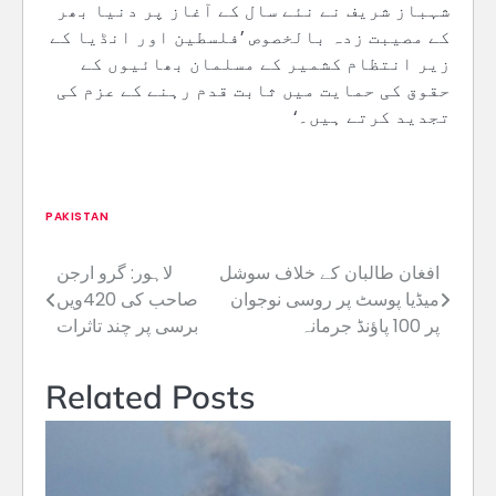
شہباز شریف نے نئے سال کے آغاز پر دنیا بھر
کے مصیبت زدہ بالخصوص ’فلسطین اور انڈیا کے
زیر انتظام کشمیر کے مسلمان بھائیوں کے
حقوق کی حمایت میں ثابت قدم رہنے کے عزم کی
تجدید کرتے ہیں۔‘
PAKISTAN
افغان طالبان کے خلاف سوشل
لاہور: گرو ارجن
Post
میڈیا پوسٹ پر روسی نوجوان
صاحب کی 420ویں
navigation
پر 100 پاؤنڈ جرمانہ
برسی پر چند تاثرات
Related Posts