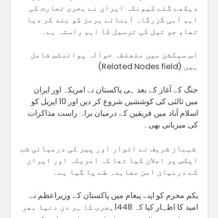
دیکھے گئے کیونکہ ایران نے بحری تجارت کی
اہم آبی گزرگاہ آبنائے ہرمز کو بند کر دیا
تھا، جو تیل کی ترسیل کا اہم راستہ ہے۔
اس سیکشن میں متعلقہ حوالہ پوائنٹس شامل
ہیں (Related Nodes field)
جنگ کے آغاز کے بعد ہی پاکستان نے امریکہ اور ایران
میں ثالثی کی کوششیں شروع کر دیں اور 10 اپریل کو
اسلام آباد میں فریقین کے درمیان براہ راست مذاکرات
کی میزبانی بھی۔
شہباز شریف نے اتوار اور پیر کی درمیانی شب
ایکس پر اعلان کیا تھا کہ امریکہ اور ایران
کے درمیان امن معاہدہ طے پا گیا ہے۔
یکم محرم کو اپنے پیغام میں پاکستان کے وزیراعظم نے
امید کا اظہار کیا کہ 1448ہجری کا ہر دن دنیا بھر