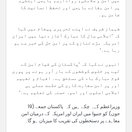
میں امن و سلامتی، رواداری، باہمی آہنگی،
پر امن بقائے باہمی اور تحفظ انسانیت کا
ضامن ہو۔
شہباز شریف نے اپنے تحریری پیغام میں کہا
کہ ’اسلامی سال کا مبارک آغاز دنیا میں ایران
امریکہ بڑے تنازع کے پر امن حل کی خبر سے ہو
رہا ہے۔‘
انہوں نے کہا کہ ’پاکستان کی قیام امن کے
لیے پر خلوص کوششوں کے بار آور ہونے پر پوری
قوم مبارک باد کی مستحق ہے۔ افہام و تفہیم
اور پر امن سفارت کاری کی حکمت عملی ہی
اسلامی اسلوب اور اسوہ حسنہ کی تعلیم ہے۔‘
وزیراعظم کہہ چکے ہیں کہ پاکستان جمعے (19
جون) کو جنیوا میں ایران اور امریکہ کے درمیان امن
معاہدے پر دستخطوں کی تقریب کا میزبان ہو گا۔