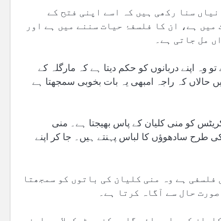
نیاں سنا رکھی ہیں کہ اسے اپنی فتح کے
میں ہے، ان کا فلسفۂ حیات سننے میں ہے اور
اں مل جاتی ہے۔
 وہ اپنے دربانوں کو حکم دیتا ہے کہ مارگلہ کے
ئیں حالاں کہ راجہ امبھی یہ بات بخوبی سمجھتا ہے
کریٹس کو منی کلیان کے پاس بھیجتا ہے۔ منی
 طرح سادھوؤں کا لباس پہنتے ہیں۔ جا کر اپنے
 فلسفی ہے وہ منی کلیان کی باتوں کو سمجھتا
 صورت حال سے آگاہ کرتا ہے۔
لیان کے پاس جائے گا۔ سکندر ٹیکسلا سے اپنے