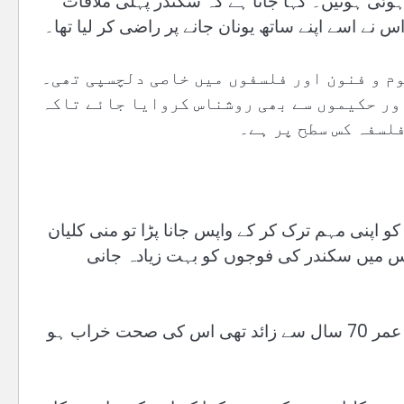
ہوئی ہوتیں۔ کہا جاتا ہے کہ سکندر پہلی ملاقات
 نے اسے اپنے ساتھ یونان جانے پر راضی کر لیا تھا۔
م و فنون اور فلسفوں میں خاصی دلچسپی تھی۔
ور حکیموں سے بھی روشناس کروایا جائے تاکہ
لسفہ کس سطح پر ہے۔
 اپنی مہم ترک کر کے واپس جانا پڑا تو منی کلیان
س میں سکندر کی فوجوں کو بہت زیادہ جانی
کہتے ہیں کہ سکندر جب فارس پہنچا تو منی کلیان جس کی عمر 70 سال سے زائد تھی اس کی صحت خراب ہو