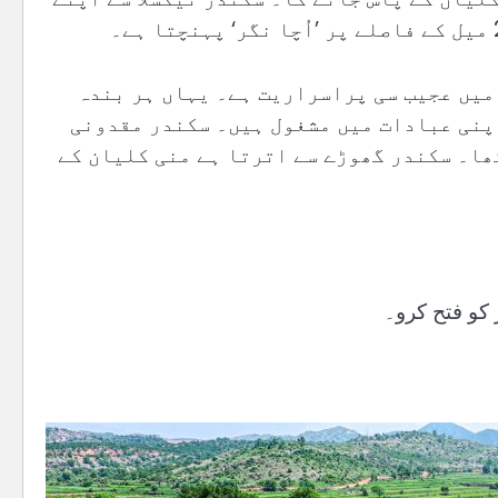
 میں عجیب سی پراسراریت ہے۔ یہاں ہر بندہ
اپنی عبادات میں مشغول ہیں۔ سکندر مقدونی
ھا۔ سکندر گھوڑے سے اترتا ہے منی کلیان کے
 کو فتح کرو۔