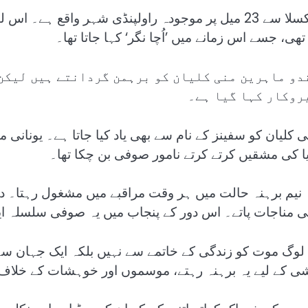
تھی، جسے اس زمانے میں ’اُچا نگر‘ کہا جاتا تھا۔
دو ماہرین منی کلیان کو برہمن گردانتے ہیں لیکن 
روکار کہا گیا ہے۔
یا کی مشقیں کرتے کرتے نامور صوفی بن چکا تھا۔
 نیم برہنہ حالت میں ہر وقت مراقبے میں مشغول رہتا۔ دو
نی مناجات پاتے۔ اس دور کے پنجاب میں یہ صوفی سلسلہ ایک
 لوگ موت کو زندگی کے خاتمے سے نہیں بلکہ ایک جہان سے
ی کے لیے یہ برہنہ رہتے، موسموں اور خوہشات کے خلاف 