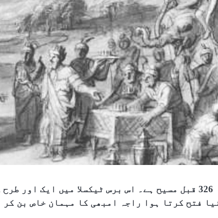
یہ 326 قبل مسیح ہے۔ اس برس ٹیکسلا میں ایک اور ط
یا فتح کرتا ہوا راجہ امبھی کا مہمان خاص بن کر 