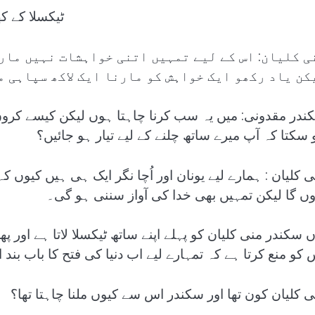
ٹیکسلا کے ک
ی کلیان: اس کے لیے تمہیں اتنی خواہشات نہیں مارن
کن یاد رکھو ایک خواہش کو مارنا ایک لاکھ سپاہی م
ندر مقدونی: میں یہ سب کرنا چاہتا ہوں لیکن کیسے کروں 
 سکتا کہ آپ میرے ساتھ چلنے کے لیے تیار ہو جائیں؟
ی کلیان : ہمارے لیے یونان اور اُچا نگر ایک ہی ہیں کیو
وں گا لیکن تمہیں بھی خدا کی آواز سننی ہو گی۔
ں سکندر منی کلیان کو پہلے اپنے ساتھ ٹیکسلا لاتا ہے اور 
 کو منع کرتا ہے کہ تمہارے لیے اب دنیا کی فتح کا باب بند 
ی کلیان کون تھا اور سکندر اس سے کیوں ملنا چاہتا تھا؟