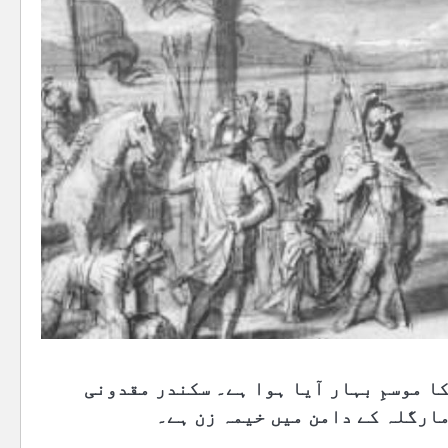
رح کا موسمِ بہار آیا ہوا ہے۔ سکندر مقدونی
مارگلہ کے دامن میں خیمہ زن ہے۔