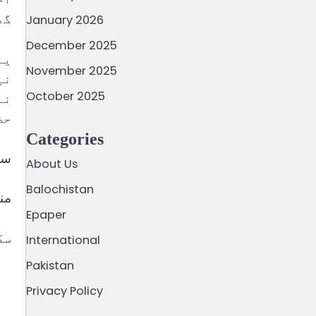
گھوڑ
January 2026
December 2025
یہ
November 2025
نی
October 2025
نے
حض
Categories
سک
About Us
Balochistan
من
Epaper
سک
International
Pakistan
Privacy Policy