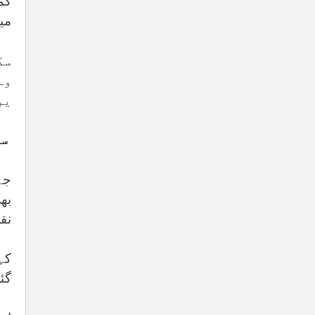
کم
می
سک
وہ
یو
سک
جہ
بھ
نقص
گئ