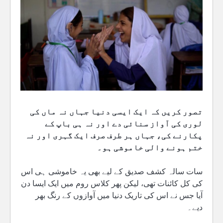
تصور کریں کہ ایک ایسی دنیا جہاں نہ ماں کی
لوری کی آواز سنائی دے اور نہ ہی باپ کے
پکارنے کی، جہاں ہر طرف صرف ایک گہری اور نہ
ختم ہونے والی خاموشی ہو۔
سات سالہ کشف صدیق کے لیے بھی یہ خاموشی ہی اس
کی کل کائنات تھی، لیکن پھر کلاس روم میں ایک ایسا دن
آیا جس نے اس کی تاریک دنیا میں آوازوں کے رنگ بھر
دیے۔