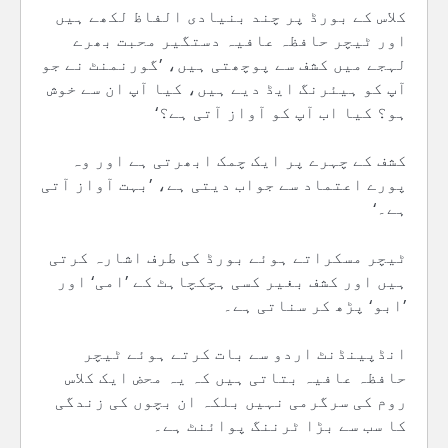
کلاس کے بورڈ پر چند بنیادی الفاظ لکھے ہیں
اور ٹیچر حافظہ عافیہ دستگیر محبت بھرے
لہجے میں کشف سے پوچھتی ہیں، ’گورنمنٹ نے جو
آپ کو ہیئرنگ ایڈ دیے ہیں، کیا آپ ان سے خوش
ہو؟ کیا اب آپ کو آواز آتی ہے؟‘
کشف کے چہرے پر ایک چمک ابھرتی ہے اور وہ
پورے اعتماد سے جواب دیتی ہے، ’بہت آواز آتی
ہے۔‘
ٹیچر مسکراتے ہوئے بورڈ کی طرف اشارہ کرتی
ہیں اور کشف بغیر کسی ہچکچاہٹ کے ’امی‘ اور
’ابو‘ پڑھ کر سناتی ہے۔
انڈپینڈنٹ اردو سے بات کرتے ہوئے ٹیچر
حافظہ عافیہ بتاتی ہیں کہ یہ محض ایک کلاس
روم کی سرگرمی نہیں بلکہ ان بچوں کی زندگی
کا سب سے بڑا ٹرننگ پوائنٹ ہے۔