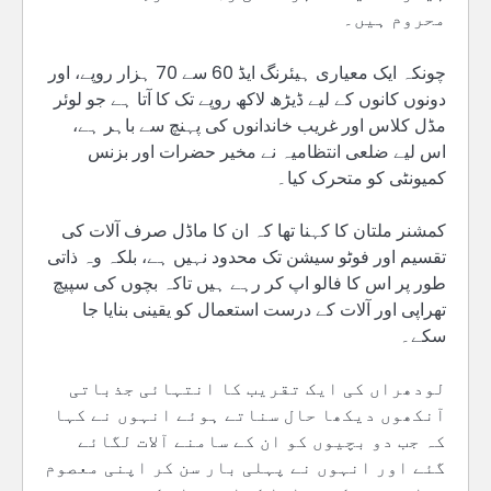
محروم ہیں۔
چونکہ ایک معیاری ہیئرنگ ایڈ 60 سے 70 ہزار روپے، اور
دونوں کانوں کے لیے ڈیڑھ لاکھ روپے تک کا آتا ہے جو لوئر
مڈل کلاس اور غریب خاندانوں کی پہنچ سے باہر ہے،
اس لیے ضلعی انتظامیہ نے مخیر حضرات اور بزنس
کمیونٹی کو متحرک کیا۔
کمشنر ملتان کا کہنا تھا کہ ان کا ماڈل صرف آلات کی
تقسیم اور فوٹو سیشن تک محدود نہیں ہے، بلکہ وہ ذاتی
طور پر اس کا فالو اپ کر رہے ہیں تاکہ بچوں کی سپیچ
تھراپی اور آلات کے درست استعمال کو یقینی بنایا جا
سکے۔
لودھراں کی ایک تقریب کا انتہائی جذباتی
آنکھوں دیکھا حال سناتے ہوئے انہوں نے کہا
کہ جب دو بچیوں کو ان کے سامنے آلات لگائے
گئے اور انہوں نے پہلی بار سن کر اپنی معصوم