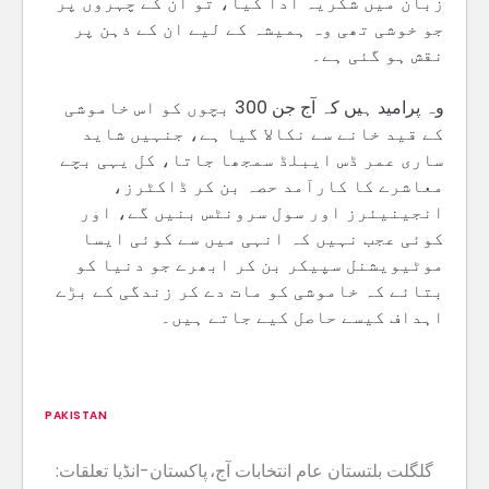
زبان میں شکریہ ادا کیا، تو ان کے چہروں پر
جو خوشی تھی وہ ہمیشہ کے لیے ان کے ذہن پر
نقش ہو گئی ہے۔
وہ پرامید ہیں کہ آج جن 300 بچوں کو اس خاموشی
کے قید خانے سے نکالا گیا ہے، جنہیں شاید
ساری عمر ڈس ایبلڈ سمجھا جاتا، کل یہی بچے
معاشرے کا کارآمد حصہ بن کر ڈاکٹرز،
انجینیئرز اور سول سرونٹس بنیں گے، اور
کوئی عجب نہیں کہ انہی میں سے کوئی ایسا
موٹیویشنل سپیکر بن کر ابھرے جو دنیا کو
بتائے کہ خاموشی کو مات دے کر زندگی کے بڑے
اہداف کیسے حاصل کیے جاتے ہیں۔
PAKISTAN
گلگلت بلتستان عام انتخابات آج،
پاکستان-انڈیا تعلقات:
Post