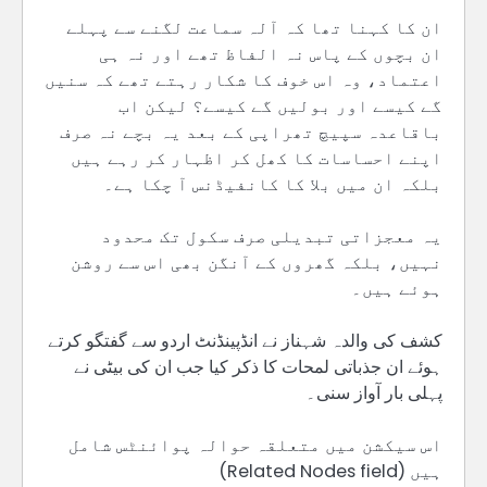
ان کا کہنا تھا کہ آلہ سماعت لگنے سے پہلے
ان بچوں کے پاس نہ الفاظ تھے اور نہ ہی
اعتماد، وہ اس خوف کا شکار رہتے تھے کہ سنیں
گے کیسے اور بولیں گے کیسے؟ لیکن اب
باقاعدہ سپیچ تھراپی کے بعد یہ بچے نہ صرف
اپنے احساسات کا کھل کر اظہار کر رہے ہیں
بلکہ ان میں بلا کا کانفیڈنس آ چکا ہے۔
یہ معجزاتی تبدیلی صرف سکول تک محدود
نہیں، بلکہ گھروں کے آنگن بھی اس سے روشن
ہوئے ہیں۔
کشف کی والدہ شہناز نے انڈپینڈنٹ اردو سے گفتگو کرتے
ہوئے ان جذباتی لمحات کا ذکر کیا جب ان کی بیٹی نے
پہلی بار آواز سنی۔
اس سیکشن میں متعلقہ حوالہ پوائنٹس شامل
ہیں (Related Nodes field)