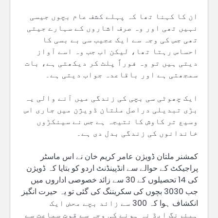
ان کا کہنا تھا کہ پہلے کشف عام بچوں جیسی
نہیں تھی اور وہ صرف اشاروں کے سہارے جیتی
تھی جس کی وجہ سے ایک عجیب سی بے بسی کا
احساس رہتا تھا، لیکن اب جب وہ اسے آواز
دیتی ہیں تو وہ فوراً پلٹ کر دیکھتی ہے، بات
سمجھتی ہے اور باقاعدہ جواب دیتی ہے۔
ایک چھوٹی سی بچی کی زندگی میں آنے والی یہ
بڑی تبدیلی دراصل ملتان ڈویژن میں جاری اس
وسیع تر کاوش کا نتیجہ ہے جس نے سینکڑوں
خاندانوں کی زندگی بدل دی ہے۔
کمشنر ملتان ڈویژن عامر کریم خان نے اس ماسٹر
پراجیکٹ کے حوالے سے انڈپینڈنٹ اردو کو بتایا کہ ڈویژن
کی 14 تحصیلوں کے 30 سے زائد خصوصی اداروں میں
جب 3030 بچوں کی سکریننگ کی گئی تو یہ حیرت انگیز
انکشاف ہوا کہ 300 سے زائد بچے محض ایک
ہیئرنگ ایڈ نہ ہونے کی وجہ سے قوتِ سماعت سے