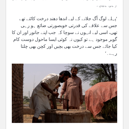
رہی ہیں۔
’پہلے لوگ آگ جلانے کے لیے اندھا دھند درخت کاٹتے تھے
جس سے علاقے کی قدرتی خوبصورتی ضائع ہو رہی
تھی، اسی لیے انہوں نے سوچا کہ جب اپنے جانور اور ان کا
گوبر موجود ہے تو کیوں نہ کوئی ایسا ماحول دوست کام
کیا جائے جس سے درخت بھی بچیں اور کچن بھی چلتا
رہے۔‘