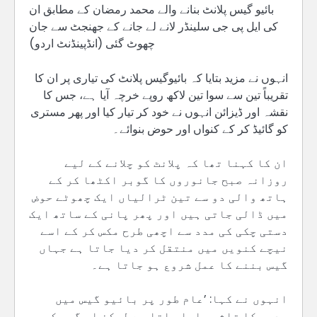
بائیو گیس پلانٹ بنانے والے محمد رمضان کے مطابق ان
کی ایل پی جی سلینڈر لانے لے جانے کے جھنجٹ سے جان
چھوٹ گئی (انڈپینڈنٹ اردو)
انہوں نے مزید بتایا کہ بائیوگیس پلانٹ کی تیاری پر ان کا
تقریباً تین سے سوا تین لاکھ روپے خرچہ آیا ہے، جس کا
نقشہ اور ڈیزائن انہوں نے خود کر تیار کیا اور پھر مستری
کو گائیڈ کر کے کنواں اور حوض بنوائے۔
ان کا کہنا تھا کہ پلانٹ کو چلانے کے لیے
روزانہ صبح جانوروں کا گوبر اکٹھا کر کے
ہاتھ والی دو سے تین ٹرالیاں ایک چھوٹے حوض
میں ڈالی جاتی ہیں اور پھر پانی کے ساتھ ایک
دستی چکی کی مدد سے اچھی طرح مکس کر کے اسے
نیچے کنویں میں منتقل کر دیا جاتا ہے جہاں
گیس بننے کا عمل شروع ہو جاتا ہے۔
انہوں نے کہا: ’عام طور پر بائیو گیس میں
بدبو کا تاثر پایا جاتا ہے لیکن اس گیس کی