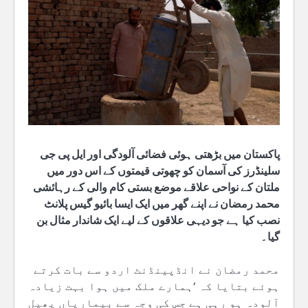
پاکستان میں بڑھتی ہوئی فضائی آلودگی اور ایل پی جی
سلینڈرز کی آسمان کو چھوتی قیمتوں کے اس دور میں
ملتان کے نواحی علاقے موضع بستی کام والی کے رہائشی
محمد رمضان نے اپنے گھر میں ایک ایسا بائیو گیس پلانٹ
نصب کیا ہے جو دیہی علاقوں کے لیے ایک شاندار مثال بن
گیا۔
محمد رمضان نے انڈپینڈنٹ اردو سے بات کرتے
ہوئے بتایا کہ ’ہمارے ملک میں ہوا بہت زیادہ
آلودہ ہو رہی ہے جس کی وجہ سے بیماریاں پھیل