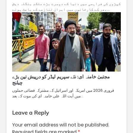
کپڑوں کی فراہمی میں دنیا کے دوسرے بڑے ملک، بنگلہ دیش
بھر کے کارخانوں میں ایران تنازعے کے باعث ہونے…
مجتبیٰ خامنہ ای: نئے سپریم لیڈر کو درپیش تین بڑے
چیلنج
فروری 2026 میں امریکہ اور اسرائیل کے مشترکہ فضائی حملوں
میں آیت اللہ علی خامنہ ای کی موت کے بعد…
Leave a Reply
Your email address will not be published.
Required fields are marked
*