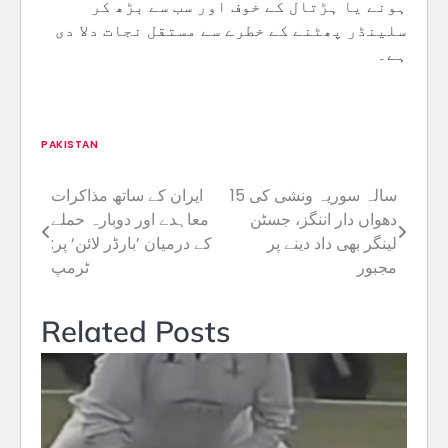
ہونے یا ہڑتال کے خوف اور سب سے بڑھ کر
سلینڈر پھٹنے کے خطرے سے مستقل نجات دلا دی
ہے۔
PAKISTAN
15 سالہ سوریہ ونشی کی
ایران کے ساتھ مذاکرات
Post
دھواں دار اننگز، جسٹن
معاہدے اور دوبارہ حملے
navigation
لینگر بھی داد دینے پر
کے درمیان ’بارڈر لائن‘ پر:
مجبور
ٹرمپ
Related Posts