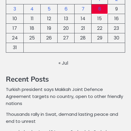
3
4
5
6
7
8
9
10
11
12
13
14
15
16
17
18
19
20
21
22
23
24
25
26
27
28
29
30
31
« Jul
Recent Posts
Turkish president says Makkah Joint Defence
Agreement targets no country, open to other friendly
nations
Thousands rally in Swat, demand lasting peace and
end to unrest