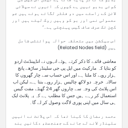
کوئی بدبو نہیں ہے کیوں کہ انہوں نے سپلائی
لائن کے راستے میں دو فلٹر لگائے ہوئے ہیں جو
معمولی نمی اور بو کو وہیں روک لیتے ہیں اور
کچن تک صرف صاف گیس پہنچتی ہے۔‘
اس سیکشن میں متعلقہ حوالہ پوائنٹس شامل
ہیں (Related Nodes field)
معاشی فائدے کا ذکر کرتے ہوئے انہوں نے انڈپینڈنٹ اردو
کو بتایا کہ مارکیٹ میں ایل پی جی سلینڈر ساڑھے پانچ
ہزار روپے کا ملتا ہے اور اس حساب سے چار گھروں کا
سالانہ خرچہ دو لاکھ چالیس ہزار روپے بنتا ہے، لیکن اب
اس پلانٹ کی وجہ سے چاروں گھر 24 گھنٹے مفت گیس
استعمال کر رہے ہیں جس کا مطلب ہے کہ یہ پلانٹ ایک
ہی سال میں اپنی پوری لاگت وصول کر لے گا۔
محمد رمضان کا کہنا تھا کہ اس پلانٹ نے انہیں
سلینڈر لانے لے جانے کے جھنجھٹ، دکانیں بند