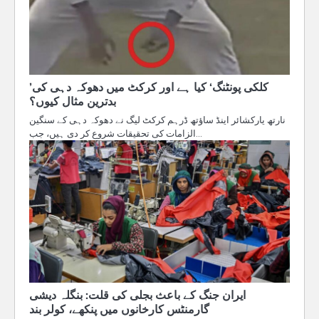
’کلکی پونٹنگ‘ کیا ہے اور کرکٹ میں دھوکہ دہی کی
بدترین مثال کیوں؟
نارتھ یارکشائر اینڈ ساؤتھ ڈرہم کرکٹ لیگ نے دھوکہ دہی کے سنگین
الزامات کی تحقیقات شروع کر دی ہیں، جب…
ایران جنگ کے باعث بجلی کی قلت: بنگلہ دیشی
گارمنٹس کارخانوں میں پنکھے، کولر بند