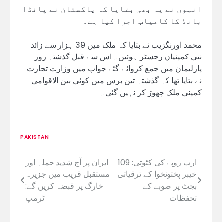
انہوں نے یہ بھی بتایا کہ پاکستان نے پانڈا
بانڈ کا کامیاب اجرا کیا ہے۔
محمد اورنگزیب نے بتایا کہ ملک میں 39 ہزار سے زائد
نئی کمپنیاں رجسٹر ہوئیں۔ اس سے قبل گذشتہ روز
پارلیمان میں جمع کروائے گئے جواب میں وزارت تجارت
نے بتایا تھا کہ گذشتہ تین برس میں کوئی بین الاقوامی
کمپنی ملک چھوڑ کر نہیں گئی۔
PAKISTAN
109 ارب روپے کی کٹوتی:
ایران پر آج شدید حملہ اور
Post
خیبر پختونخوا کے ترقیاتی
مستقبل قریب میں جزیرہ
navigation
بجٹ پر صوبے کے
خارگ پر قبضہ کریں گے:
تحفظات
ٹرمپ