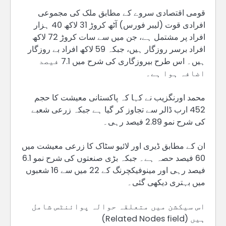
قومی اقتصادی سروے کے مطابق ملک کی مجموعی
افرادی قوت (لیبر فورس) آٹھ کروڑ 31 لاکھ 40 ہزار
افراد پر مشتمل ہے، جن میں سے سات کروڑ 72 لاکھ
افراد برسر روزگار ہیں، جبکہ 59 لاکھ افراد بے روزگار
ہیں۔ اس طرح بیروزگاری کی شرح میں 7.1 فیصد
اضافہ ہوا ہے۔
محمد اورنگزیب نے کہا کہ پاکستانی معیشت کا حجم
452 ارب ڈالر سے تجاوز کر گیا ہے جبکہ زرعی شعبے
کی شرح نمو 2.89 فیصد رہی۔
ان کے مطابق ڈیری اور لائیو سٹاک کا زرعی معیشت میں
60 فیصد حصہ ہے۔ جبکہ بڑی صنعتوں کی شرح نمو 6.1
فیصد رہی اور مینوفیکچرنگ کے 22 میں سے 16 شعبوں
میں بہتری دیکھی گئی۔
اس سیکشن میں متعلقہ حوالہ پوائنٹس شامل
ہیں (Related Nodes field)