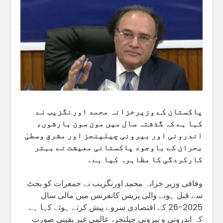
پاکستان کے وزیرخزانہ محمد اورنگزیب نے
کہا ہے کہ گذشتہ سال میں مون سون بارشوں،
اندرونی اور بیرونی چیلینجز اور مشرق وسطیٰ
بحران کے باوجود پاکستانی معیشت نے بہتر
کارکردگی کا مظاہرہ کیا ہے۔
وفاقی وزیر خزانہ محمد اورنگزیب نے جمعرات کو بجٹ
سے قبل ہونے والی پریس کانفرنس میں مالی سال
2025-26 کے اقتصادی سروے پیش کرتے ہوئے کہا ہے
کہ اندرونی و بیرونی چیلنجز، عالمی غیر یقینی صورت