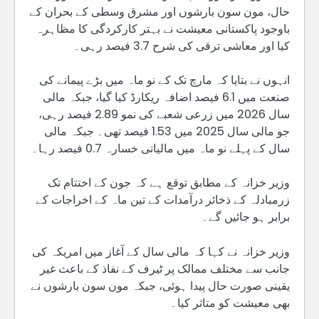
حال، مون سون بارشوں اور مشرق وسطی کے بحران کے
باوجود پاکستانی معیشت نے بہتر کارکردگی کا مظاہرہ
کیا اور معاشی ترقی کی شرح 3.7 فیصد رہی۔
انہوں نے بتایا کہ مارچ تک کے نو ماہ میں بڑے پیمانے کی
صنعت میں 6.1 فیصد اضافہ ریکارڈ کیا گیا، جبکہ مالی
سال 2026 میں زرعی شعبے کی نمو 2.89 فیصد رہی،
جو مالی سال 2025 میں 1.53 فیصد تھی۔ جبکہ مالی
سال کے پہلے نو ماہ میں مالیاتی خسارہ 0.7 فیصد رہا۔
وزیر خزانہ کے مطابق توقع ہے کہ جون کے اختتام تک
زرمبادلہ کے ذخائر درآمدات کے تین ماہ کے اخراجات کے
برابر ہو جائیں گے۔
وزیر خزانہ نے کہا کہ مالی سال کے آغاز میں امریکہ کی
جانب سے مختلف ممالک پر ٹیرف کے نفاذ کے باعث غیر
یقینی صورت حال پیدا ہوئی، جبکہ مون سون بارشوں نے
بھی معیشت کو متاثر کیا۔