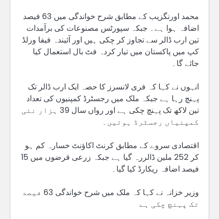
محمد اورنگزیب کے مطابق شرح خواندگی میں 63 فیصد
اضافہ ہوا ہے۔ جبکہ سپورٹس مصنوعات کی برآمدات
تین ارب ڈالر سے تجاوز کر چکی ہیں اور آئیندہ فیفا ورلڈ
کپ میں پاکستان میں تیار کردہ فٹ بال استعمال کیا
جائے گا۔
انہوں نے کہا کہ فری لانسرز کا حصہ ایک ارب ڈالر تک
پہنچ رہا ہے جبکہ ملک میں رجسٹرڈ کمپنیوں کی تعداد
تین لاکھ تک پہنچ چکی ہے اور رواں سال 39 ہزار نئی
کمپنیاں رجسٹرڈ ہوئیں۔
اقتصادی سروے کے مطابق کرنٹ اکاؤنٹ خسارہ کم ہو
کر 252 ملین ڈالررہ گیا ہے جبکہ زرعی قرضوں میں 15
فیصد اضافہ ریکارڈ کیا گیا۔
وزیر خزانہ نے کہا کہ ملک میں شرح خواندگی 63 فیصد
تک پہنچ چکی ہے