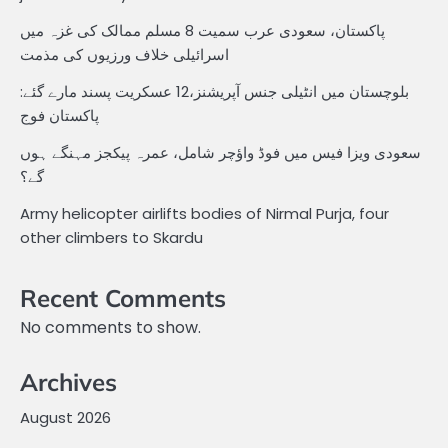
پاکستان، سعودی عرب سمیت 8 مسلم ممالک کی غزہ میں
اسرائیلی خلاف ورزیوں کی مذمت
بلوچستان میں انٹیلی جنس آپریشنز،12 عسکریت پسند مارے گئے:
پاکستان فوج
سعودی ویزا فیس میں فوڈ واؤچر شامل، عمرہ پیکجز مہنگے ہوں
گے؟
Army helicopter airlifts bodies of Nirmal Purja, four
other climbers to Skardu
Recent Comments
No comments to show.
Archives
August 2026