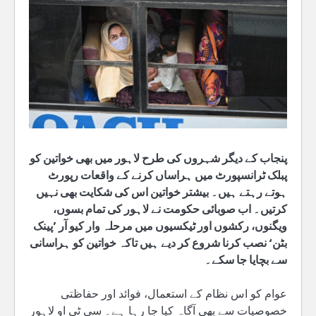
پنجاب کے دیگر شہروں کی طرح لاہور میں بھی خواتین کو
پبلک ٹرانسپورٹ میں ہراساں کرنے کے واقعات رپورٹ
ہوتے رہتے ہیں۔ بیشتر خواتین اس کی شکایت بھی نہیں
کرتیں۔ اب صوبائی حکومت نے لاہور کی تمام بسوں،
ویگنوں، رکشوں اور ٹیکسیوں میں مرحلہ وار کیو آر ’پینک
بٹن‘ نصب کرنا شروع کر دیے ہیں تاکہ خواتین کو ہراسانی
سے بچایا جا سکے۔
عوام کو اس نظام کے استعمال، فوائد اور حفاظتی
خصوصیات سے بھی آگاہ کیا جا رہا ہے۔ سی ٹی او لاہور