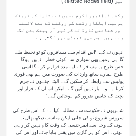
ہیں (Related Nodes field)
رکشہ ڈرائیور اکرم مسیح نے بتایا کہ ٹریفک
پولیس اہلکار رکشے کو روکنے کے بعد لائسنس
اور شناختی کارڈ لے کر کیو آر پینک بٹن لگا
رہے ہیں۔ جس میں تھوڑی دیر لگتی ہے۔
انہوں نے کہا: ’اس اقدام سے مسافروں کو تو تحفظ ملے
گا ہی ہمیں بھی سواری سے کوئی خطرہ نہیں ہوگا۔
جس طرح یہ مسافر کے لیے مدد فراہم کرے گا اسی
طرح ہمارے ساتھ واردات کی صورت میں ہم بھی فوری
پولیس سے رابطہ کر سکیں گے۔ البتہ جنہوں نے جرم
کرنا ہے وہ باز نہیں آئیں گے۔ لیکن اب ان کے فرار اور
بچت کے چانس ضرور کم ہوجائیں گے۔‘
شہریوں نے حکومت سے مطالبہ کیا ہے کہ اس طرح کی
سروس شروع تو کی جاتی لیکن مناسب دیکھ بھال نہ
ہونے کے وجہ سے ایمرجنسی کے وقت کام نہیں کر رہی
ہوتی۔ اس کو ہر گاڑی میں یقنی بنایا جائے اور اس کی