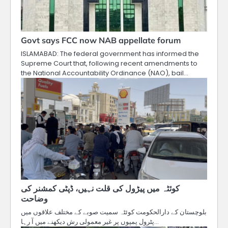
Govt says FCC now NAB appellate forum
ISLAMABAD: The federal government has informed the
Supreme Court that, following recent amendments to
the National Accountability Ordinance (NAO), bail…
کوئٹہ میں پیڑول کی قلت نہیں، ڈپٹی کمشنر کی
وضاحت
بلوچستان کے دارالحکومت کوئٹہ سمیت صوبے کے مختلف علاقوں میں
پٹرول پمپوں پر غیر معمولی رش دیکھنے میں آ رہا…