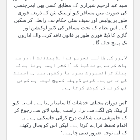
سید عبدالرحیم شیرازی کے مطابق کسی بھی ایمرجنسی
کی صورت میں مسافر کیو آر پینک بٹن کے ذریعے فوری
طور پر پولیس اور سیف سٹی حکام سے رابطہ کر سکیں
گے۔ اس نظام کے تحت مسافر کی لائیو لوکیشن اور
گاڑی کا ڈیٹا فوری طور پر قانون نافذ کرنے والے اداروں
تک پہنچ جائے گا۔
لاہور کی طالبہ تحریم نے انڈپینڈنٹ اردو سے
بات کرتے ہوئے کہا کہ ’اکثر ایسا ہوتا ہے کہ
پبلک ٹرانسپورٹ بسوں یا رکشوں میں ہراسمنٹ
کی جاتی ہے۔ کوئی ڈوپٹہ کھیچ لیتا ہے کوئی
ٹچ کرنے کی کوشش کرتا ہے۔
’اس دوران مختلف خدشات کا سامنا رہتا ہے۔ اب یہ کیو
آر پینک بٹن لگنے سے براہ راست ہیلپ لائن سے رجوع کر
کے خاموشی سے شکایت درج کرائی جاسکتی ہے۔ یہ
اقدام تحفظ فراہم کرتا ہے۔ لیکن اس کو بحال رکھنے
کے لیے توجہ ضرور دینی چاہیے۔‘