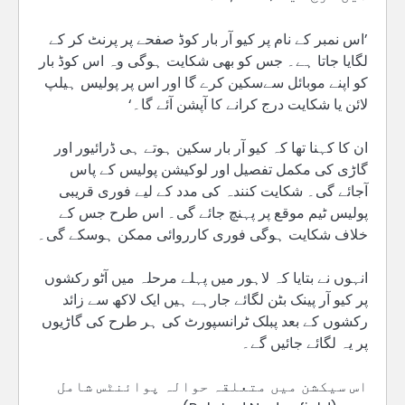
’اس نمبر کے نام پر کیو آر بار کوڈ صفحے پر پرنٹ کر کے
لگایا جاتا ہے۔ جس کو بھی شکایت ہوگی وہ اس کوڈ بار
کو اپنے موبائل سےسکین کرے گا اور اس پر پولیس ہیلپ
لائن یا شکایت درج کرانے کا آپشن آئے گا۔‘
ان کا کہنا تھا کہ کیو آر بار سکین ہوتے ہی ڈرائیور اور
گاڑی کی مکمل تفصیل اور لوکیشن پولیس کے پاس
آجائے گی۔ شکایت کنندہ کی مدد کے لیے فوری قریبی
پولیس ٹیم موقع پر پہنچ جائے گی۔ اس طرح جس کے
خلاف شکایت ہوگی فوری کارروائی ممکن ہوسکے گی۔
انہوں نے بتایا کہ لاہور میں پہلے مرحلہ میں آٹو رکشوں
پر کیو آر پینک بٹن لگائے جارہے ہیں ایک لاکھ سے زائد
رکشوں کے بعد پبلک ٹرانسپورٹ کی ہر طرح کی گاڑیوں
پر یہ لگائے جائیں گے۔
اس سیکشن میں متعلقہ حوالہ پوائنٹس شامل