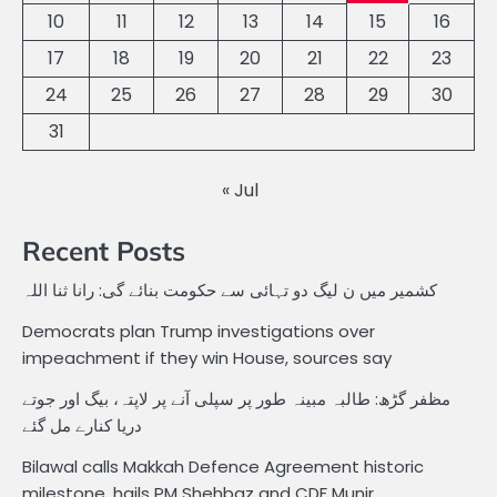
10
11
12
13
14
15
16
17
18
19
20
21
22
23
24
25
26
27
28
29
30
31
« Jul
Recent Posts
کشمیر میں ن لیگ دو تہائی سے حکومت بنائے گی: رانا ثنا اللہ
Democrats plan Trump investigations over
impeachment if they win House, sources say
مظفر گڑھ: طالبہ مبینہ طور پر سپلی آنے پر لاپتہ، بیگ اور جوتے
دریا کنارے مل گئے
Bilawal calls Makkah Defence Agreement historic
milestone, hails PM Shehbaz and CDF Munir