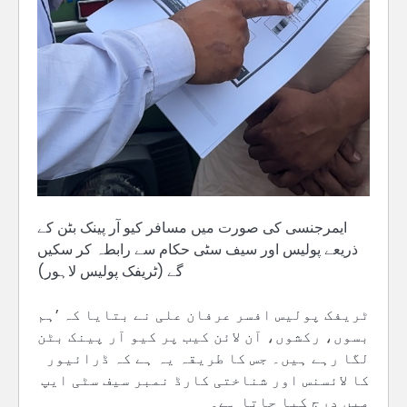
ایمرجنسی کی صورت میں مسافر کیو آر پینک بٹن کے
ذریعے پولیس اور سیف سٹی حکام سے رابطہ کر سکیں
گے (ٹریفک پولیس لاہور)
ٹریفک پولیس افسر عرفان علی نے بتایا کہ ’ہم
بسوں، رکشوں، آن لائن کیب پر کیو آر پینک بٹن
لگا رہے ہیں۔ جس کا طریقہ یہ ہے کہ ڈرائیور
کا لائسنس اور شناختی کارڈ نمبر سیف سٹی ایپ
میں درج کیا جاتا ہے۔