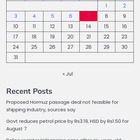
1
2
3
4
5
6
7
8
9
10
11
12
13
14
15
16
17
18
19
20
21
22
23
24
25
26
27
28
29
30
31
« Jul
Recent Posts
Proposed Hormuz passage deal not feasible for
shipping industry, sources say
Govt reduces petrol price by Rs3.19, HSD by Rs1.50 for
August 7