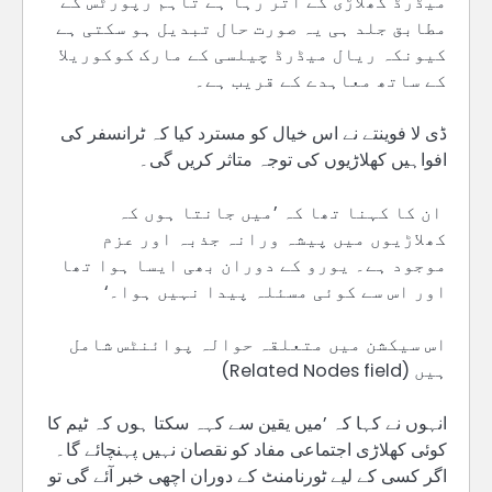
میڈرڈ کھلاڑی کے اتر رہا ہے تاہم رپورٹس کے
مطابق جلد ہی یہ صورت حال تبدیل ہو سکتی ہے
کیونکہ ریال میڈرڈ چیلسی کے مارک کوکوریلا
کے ساتھ معاہدے کے قریب ہے۔
ڈی لا فوینتے نے اس خیال کو مسترد کیا کہ ٹرانسفر کی
افواہیں کھلاڑیوں کی توجہ متاثر کریں گی۔
ان کا کہنا تھا کہ ’میں جانتا ہوں کہ
کھلاڑیوں میں پیشہ ورانہ جذبہ اور عزم
موجود ہے۔ یورو کے دوران بھی ایسا ہوا تھا
اور اس سے کوئی مسئلہ پیدا نہیں ہوا۔‘
اس سیکشن میں متعلقہ حوالہ پوائنٹس شامل
ہیں (Related Nodes field)
انہوں نے کہا کہ ’میں یقین سے کہہ سکتا ہوں کہ ٹیم کا
کوئی کھلاڑی اجتماعی مفاد کو نقصان نہیں پہنچائے گا۔
اگر کسی کے لیے ٹورنامنٹ کے دوران اچھی خبر آئے گی تو