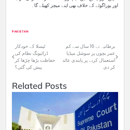
اور یوراگوئے کے خلاف بھی اپنے میچز کھیلے گا۔
PAKISTAN
برطانیہ نے 16 سال سے کم
ٹیسلا کے خودکار
Post
عمر بچوں پر سوشل میڈیا
ڈرائیونگ نظام کی
navigation
استعمال کرنے پر پابندی عائد
حفاظت بڑھا چڑھا کر
کر دی
پیش کی گئی؟
Related Posts