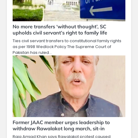
No more transfers ‘without thought’, SC
upholds civil servant’s right to family life
Ties civil servant transfers to constitutional family rights
as per 1998 Wedlock Policy The Supreme Court of
Pakistan has ruled…
Former JAAC member urges leadership to
withdraw Rawalakot long march, sit-in
Raja Amjad Khan says Rawalakot protest caused