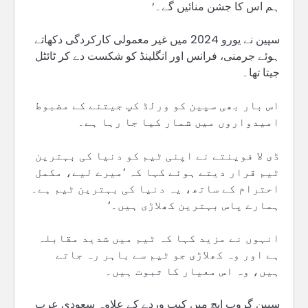
ہم اس کا جشن منائیں گے۔‘
سپین نے یورو 2024 میں غیر معمولی کارکردگی دکھاتے
ہوئے جرمنی، فرانس اور انگلینڈ کو شکست دے کر ٹائٹل
جیتا تھا۔
اس بار بھی سپین کو ورلڈ کپ جیتنے کے مضبوط
امیدواروں میں شمار کیا جا رہا ہے۔
ڈی لا فوینتے نے اپنی ٹیم کو دنیا کی بہترین
ٹیم قرار دیتے ہوئے کہا کہ ’میرے لیے، مکمل
احترام کے ساتھ، یہ دنیا کی بہترین ٹیم ہے۔
ہمارے پاس بہترین کھلاڑی ہیں۔‘
انہوں نے مزید کہا کہ ٹیم میں شدید مقابلہ
ہے اور وہ کھلاڑی جو ٹیم سے باہر رہ جاتے
ہیں، وہ اس معیار کا ثبوت ہیں۔
سپین گروپ ایچ میں کیپ وردے کے علاوہ سعودی عرب