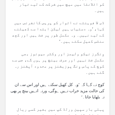
کو اٹلانٹا میں میچ میں شرکت کے لیے تیار
ہیں۔
ڈی لا فوینتے نے اتوار کو پریس کانفرنس میں
کہا، ’وہ دستیاب ہیں لیکن ابتدا سے کھیلنے
کے لیے نہیں۔ وہ مکمل طور پر فٹ ہیں اور کچھ
منٹس کھیل سکتے ہیں۔‘
وِنگرز نیکو ولیمز اور وکٹر میونوز بھی
مکمل فٹ نہیں اور صرف بینچ پر ہوں گے، جس سے
کوچ کے پاس وِنگ پوزیشنز پر محدود آپشنز رہ
گئے ہیں۔
کوچ نے کہا کہ ’وہ کل کھیل سکتے ہیں اور اس سے ان
کی حالت مزید خراب نہیں ہوگی، ورنہ انہیں بینچ پر بھی
نہ بٹھایا جاتا۔‘
پہلی بار سپین ورلڈ کپ میں بغیر کسی ریال