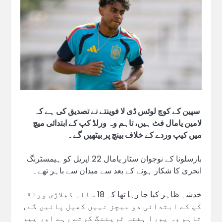
سپین کے کوچ لوئس ڈی لا فوینتے نے تصدیق کی ہے کہ
لامین یامال فٹ ہیں، تاہم وہ ورلڈ کپ کے ابتدائی میچ
میں کیپ وردے کے خلاف بینچ پر بیٹھیں گے۔
بارسلونا کے نوجوان سٹار یامال 22 اپریل کو ہیمسٹرنگ
انجری کا شکار ہونے کے بعد سے میدان سے باہر تھے۔
خدشہ ظاہر کیا جا رہا تھا کہ 18 سالہ کھلاڑی ورلڈ
کپ کے ابتدائی دو میچز نہیں کھیل پائیں گے،
تاہم وہ پورا ہفتہ ٹریننگ کرتے رہے اور پیر