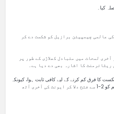
لہ کیا۔
ے نے پانچ مرتبہ کی عالمی چیمپیئن برازیل کو شکست دے کر
 آخری لمحات میں متبادل کھلاڑی کے طور پر
 ریٹائرمنٹ کا اشارہ بھی دے دیا ہے۔
شکست کا فرق کم کرنے کے لیے کافی ثابت ہوا، کیونکہ
ناروے کے سٹار سٹرائیکر ارلنگ ہالینڈ نے دو گول کر کے اپنی ٹیم کو 2-1 سے فتح دلا کر ایونٹ کی آخری آٹھ