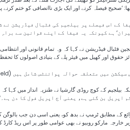
ھا: ’صحیح فیصلہ کرنے اور ایک بڑی ناانصافی کو ختم کرنے پر
فا کے اس فیصلے پر بیلجیم کی فٹبال فیڈریشن نے ش
یران‘ ہے کیونکہ یہ فیفا کے اپنے قوانین سے براہِ
لجین فٹبال فیڈریشن نے کہا کہ وہ تمام قانونی اور انتظام
ئز حقوق اور کھیل میں فیئر پلے کے بنیادی اصولوں کا تحفظ
سیکشن میں متعلقہ حوالہ پوائنٹس شامل ہیں (Related Nodes field)
م اپریل بن گئی ہے، یعنی آج اپریل فول کا دن ہے۔‘
ائع کے مطابق ٹرمپ نے بدھ کو، یعنی اسی دن جب بالوگن کو ر
یر خارجہ مارکو روبیو نے بھی عوامی طور پر اس ریڈ کارڈ کو