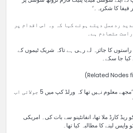
 فیفا کا شکریہ۔‘
دید ردعمل دیتے ہوئے کہا کہ وہ اس اقدام پر
 راست متصادم ہے۔
ی راستوں کا جائزہ لے رہی ہے تاکہ شریک ٹیموں کے
 کیا جا سکے۔
جبکہ بیلجیم کے کوچ روڈی گارشیا نے طنزیہ انداز میں کہا کہ ’مجھے معلوم نہیں تھا کہ ورلڈ کپ میں 5 جولائی اب
یڈ کارڈ ملا تھا، انفانٹینو سے بات کی۔ امریکی
 واپس لینے کا مطالبہ کیا تھا۔