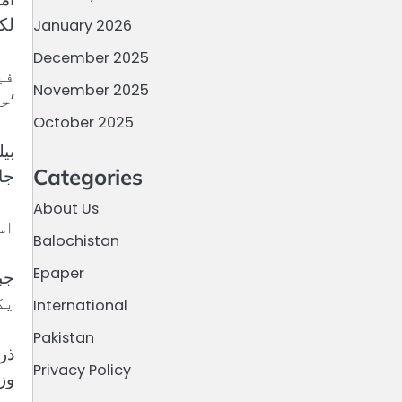
لک
January 2026
December 2025
فی
November 2025
’ح
October 2025
بی
Categories
جا
About Us
اس 
Balochistan
Epaper
یک
International
Pakistan
ذر
Privacy Policy
وز