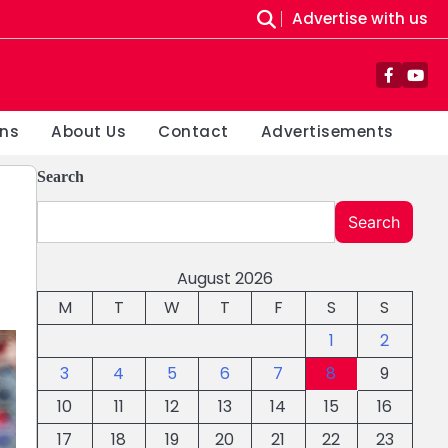
Advertise with us
Facebo
You
ons
About Us
Contact
Advertisements
Search
Search
August 2026
M
T
W
T
F
S
S
1
2
3
4
5
6
7
8
9
10
11
12
13
14
15
16
17
18
19
20
21
22
23