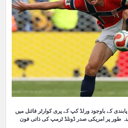
پابندی کے باوجود ورلڈ کپ کے پری کوارٹر فائنل میں
ینہ طور پر امریکی صدر ڈونلڈ ٹرمپ کی ذاتی فون