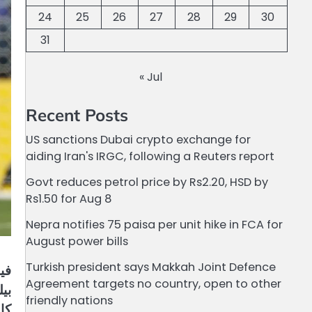
24
25
26
27
28
29
30
31
« Jul
Recent Posts
US sanctions Dubai crypto exchange for
aiding Iran's IRGC, following a Reuters report
Govt reduces petrol price by Rs2.20, HSD by
Rs1.50 for Aug 8
Nepra notifies 75 paisa per unit hike in FCA for
August power bills
Turkish president says Makkah Joint Defence
فی
Agreement targets no country, open to other
بی
friendly nations
کال