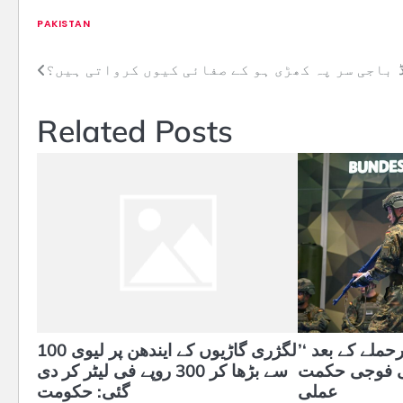
PAKISTAN
باجی سر پہ کھڑی ہو کے صفائی کیوں کرواتی ہیں؟
Post
navigation
Related Posts
’روس کے یوکرین پرحملے کے بعد ‘
لگژری گاڑیوں کے ایندھن پر لیوی 100
ی فوجی حکمت
سے بڑھا کر 300 روپے فی لیٹر کر دی
عملی
گئی: حکومت