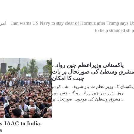
Iran warns US Navy to stay clear of Hormuz after Trump says U
امر
to help stranded ship
پاکستانی وزیراعظم چین روانہ،
شرق وسطیٰ کی صورتحال پر بات
چیت کا امکان
پاکستان کے وزیراعظم شہباز شریف ہفتے کو دو
روزہ دورے پر چین روانہ ہو گئے جس میں
مشرق وسطیٰ کی موجودہ صورتحال پر…
s JAAC to India-
a