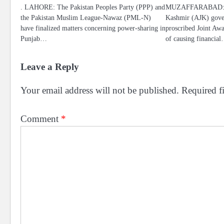
. LAHORE: The Pakistan Peoples Party (PPP) and
MUZAFFARABAD: T
the Pakistan Muslim League-Nawaz (PML-N)
Kashmir (AJK) gove
have finalized matters concerning power-sharing in
proscribed Joint Aw
Punjab…
of causing financia
Leave a Reply
Your email address will not be published.
Required f
Comment
*