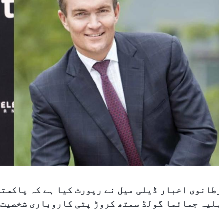
طانوی اخبار ڈیلی میل نے رپورٹ کیا ہے کہ پاکست
لیہ جمائما گولڈ سمتھ کروڑ پتی کاروباری شخصیت 