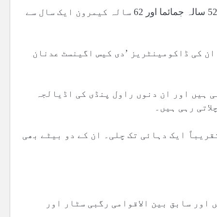
گذشتہ روز ڈیلی میل میں شائع ہونے والی رپورٹ کے مطابق 52 سالہ جمائما اور 62 سالہ کیمرون ایک سال سے
ان کی ڈاکومینٹریز ’دی کیس اگینسٹ عدنان
ہی ہیں اور ان دنوں راول پنڈی کی اڈیالجہ
لاتی رہی ہیں۔
 1995 میں ہوئی تھی جو تقریباً ایک دہائی تک چلی۔ ان کے دو بیٹے بھی
اور سابق بین الاقوامی رگبی سٹار اور
ہیں۔