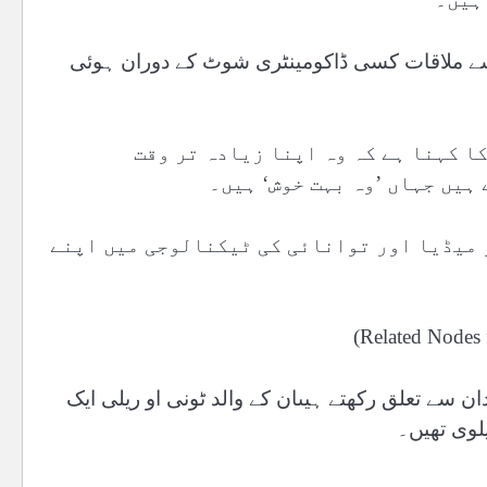
ا سے ملاقات کسی ڈاکومینٹری شوٹ کے دوران ہوئی
ا کہنا ہے کہ وہ اپنا زیادہ تر وقت
ہیں جہاں ’وہ بہت خوش‘ ہیں۔
 میڈیا اور توانائی کی ٹیکنالوجی میں اپنے
 خاندان سے تعلق رکھتے ہیںان کے والد ٹونی او ریلی ایک
لوی تھیں۔