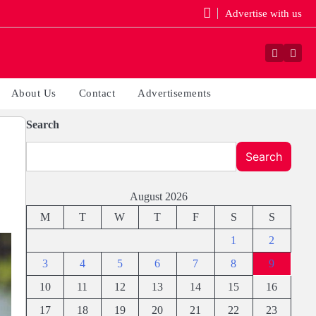
Advertise with us
Faceboo
Yout
About Us
Contact
Advertisements
Search
Search
August 2026
M
T
W
T
F
S
S
1
2
3
4
5
6
7
8
9
10
11
12
13
14
15
16
17
18
19
20
21
22
23