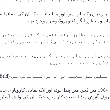
 چار بچوں کے باپ ہیں اور مانا جاتا ہے کہ ان کی جمائم
اں وہ بطور ایگزیکٹیو پروڈیوسر موجود تھے۔
لی میل کے مطابق دونوں شخصیات کے قریبی دوستوں ک
ئٹزرلینڈ اور ویسٹ لندن کے اپنے گھر میں گزارتے 
مرون او ریلی ایک سرمایہ کار ہیں، جو خاص طور پر
م کی وجہ سے جانے جاتے ہیں۔
سیکشن میں متعلقہ حوالہ پوائنٹس شامل ہیں (Related Nodes field)
وہ 1964 میں ڈبلن میں پیدا ہوئے اور ایک نمایاں کاروباری
روف آئرش میڈیا صنعت کار ہیں، جبکہ ان کی والدہ آسٹری