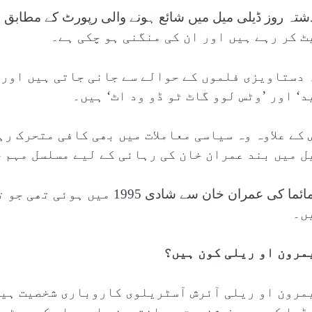
ٹ کر رہے ہیں اور ان کی منگنی ہو چکی ہے۔
 دستاویزی فلموں کے حوالے سے جانی جاتی ہیں اور 
د‘ اور ’وٹس لوو گاٹ ٹو ڈو ود اٹ‘ ہیں۔
 کے علاوہ وہ سیاسی معاملات میں بھی کافی متحرک ر
ل میں بند عمران خان کی رہائی کے لیے مسلسل مہم چ
جمائما کی عمران خان سے شادی
ں۔
مرون او ریلی کون ہیں؟
مرون او ریلی آئرش آسٹریلوی کاروباری شخصیت ہیں 
ڈیا کی معروف شخصیت سر انتھونی او ریلی کے بیٹے 