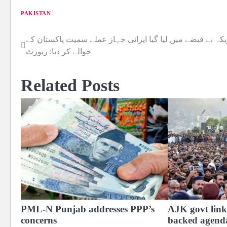
PAKISTAN
یکہ نے قبضے میں لیا گیا ایرانی جہاز عملے سمیت پاکستان کے
Post
حوالے کر دیا: رپورٹ
navigation
Related Posts
PML-N Punjab addresses PPP’s
AJK govt link
concerns
backed agend