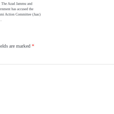
he Azad Jammu and
rnment has accused the
ami Action Committee (Jaac)
l…
ields are marked
*