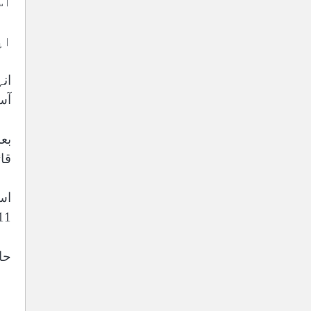
اس
اپ
ان
آس
قا
اس
2011 میں تقریباً 2.3 ارب 
حا