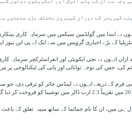
ی وجہ سے ان کے پاس آئرش اور آسٹریلوی دونوں شہر
نے کیریئر کے دوران کیمرون مختلف بڑی صنعتوں سے
ہوں نے ابتدا میں گولڈمین سیکس میں سرمایہ کاری بینکاری 
ٹریلیا کے بڑے اخباری گروپس میں سے ایک اے پی این نیوز این
ئم کی، جس کی توجہ توانائی اور پانی کی ٹیکنالوجی پر مر
ی فرم کے ذریعے انہوں نے لینڈس جائر کو ترقی دی، جو سما
ڈالر میں توشیبا کو فروخت کر دیا گیا۔
ل ہی میں، ان کا نام جمائما کے ساتھ مبینہ تعلق کے باعث 