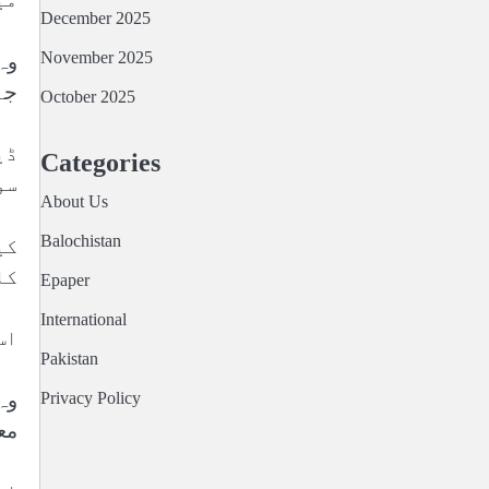
December 2025
November 2025
وہ
جہ
October 2025
ڈی
Categories
سو
About Us
Balochistan
کی
کا
Epaper
International
اس 
Pakistan
Privacy Policy
مع