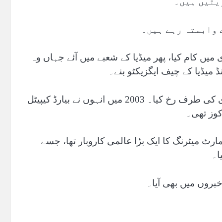
یتیں ہیں۔
 وابستہ رہے ہیں۔
میں کام کیا، پھر میڈیا کے شعبے میں آئے جہاں وہ
ڈ میڈیا کے چیف ایگزیکٹو بنے۔
بعد ازاں انہوں نے نجی ایکویٹی اور انفراسٹرکچر سرمایہ کاری کی طرف رخ کیا۔ 2003 میں انہوں نے بیارڈ کیپیٹل
کوز تھی۔
رٹ میٹرنگ کا ایک بڑا عالمی کاروبار تھا، جسے
خبروں میں بھی آیا۔