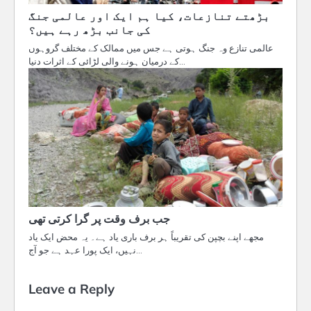
بڑھتے تنازعات، کیا ہم ایک اور عالمی جنگ
کی جانب بڑھ رہے ہیں؟
عالمی تنازع وہ جنگ ہوتی ہے جس میں ممالک کے مختلف گروہوں
کے درمیان ہونے والی لڑائی کے اثرات دنیا…
جب برف وقت پر گرا کرتی تھی
مجھے اپنے بچپن کی تقریباً ہر برف باری یاد ہے۔ یہ محض ایک یاد
نہیں، ایک پورا عہد ہے جو آج…
Leave a Reply