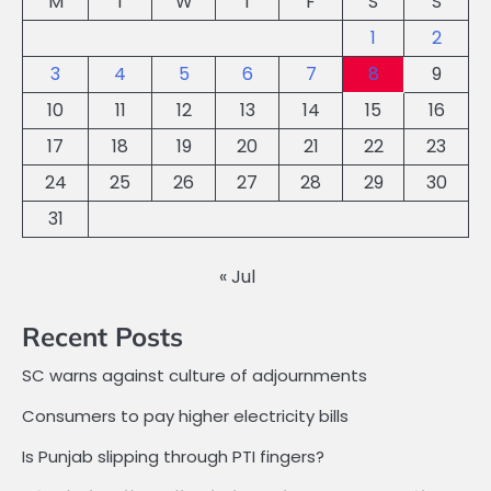
M
T
W
T
F
S
S
1
2
3
4
5
6
7
8
9
10
11
12
13
14
15
16
17
18
19
20
21
22
23
24
25
26
27
28
29
30
31
« Jul
Recent Posts
SC warns against culture of adjournments
Consumers to pay higher electricity bills
Is Punjab slipping through PTI fingers?