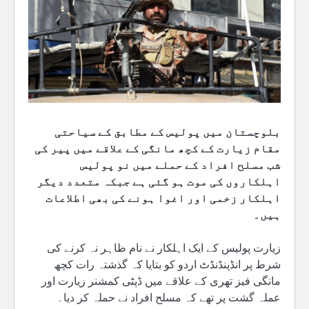
بلوچستان میں پولیس کے مطابق کے سیاحتی
مقام زیارت کے کچھ مانگی کے علاقے میں پیر کی
شب مسلح افراد کے حملے میں نو پولیس
اہلکاروں کی موت ہو گئی ہے جبکہ متعدد دیگر
اہلکار زخمی اور اغوا ہونے کی بھی اطلاعات
ہیں۔
زیارت پولیس کے ایک اہلکار نے نام ظاہر نہ کرنے کی
شرط پر انڈپنڈنڈٹ اردو کو بتایا کہ گذشتہ رات کچھ
مانگی فیز تھری کے علاقے میں ڈپٹی کمشنر زیارت اور
عملہ گشت پر تھے کہ مسلح افراد نے حملہ کر دیا۔