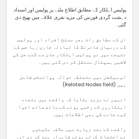
پولیس اہلکار کے مطابق اطلاع ملنے پر پولیس اور انسداد
دہشت گردی فورس کی مزید نفری علاقے میں بھیج دی
گئی۔
ان کے مطابق رات بھر مسلح افراد اور پولیس
کے درمیان فائرنگ کا تبادلہ جاری رہا جس کے
نتیجے میں نو پولیس اہلکار جان سے گئے جن کی
لاشیں ہسپتال منتقل کر دی گئی ہیں۔
اس سیکشن میں متعلقہ حوالہ پوائنٹس شامل
ہیں (Related Nodes field)
انہوں نے مزید بتایا کہ واقعے میں متعدد
اہلکاروں کے زخمی ہونے کے ساتھ ساتھ اغوا
کیے جانے کی بھی اطلاعات ہیں۔
واقعے کے بعد زیارت میں علاقہ مکینوں
نے احتجاج کرتے ہوئے شاہراہ بند کر دی اور