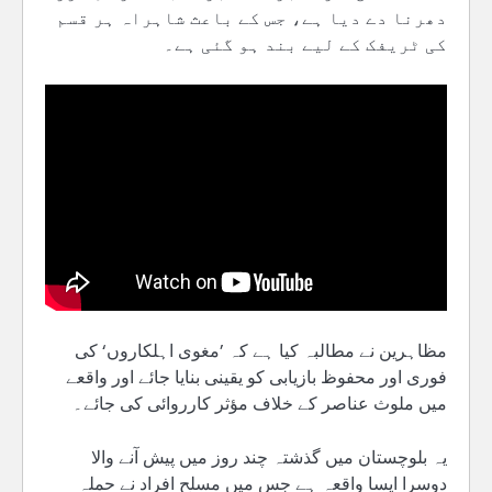
دھرنا دے دیا ہے، جس کے باعث شاہراہ ہر قسم
کی ٹریفک کے لیے بند ہو گئی ہے۔
مظاہرین نے مطالبہ کیا ہے کہ ’مغوی اہلکاروں‘ کی
فوری اور محفوظ بازیابی کو یقینی بنایا جائے اور واقعے
میں ملوث عناصر کے خلاف مؤثر کارروائی کی جائے۔
یہ بلوچستان میں گذشتہ چند روز میں پیش آنے والا
دوسرا ایسا واقعہ ہے جس میں مسلح افراد نے حملہ