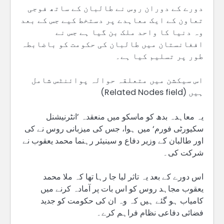
دورے کے دوران روس نے طالبان کے ساتھ فوجی
تعاون کے ایک معاہدے پر دستخط کیے جس کے بعد
وہ دنیا کا واحد ملک بن گیا ہے جس نے
افغانستان میں طالبان کی حکومت کو باضابطہ
طور پر تسلیم کیا ہے۔
اس سیکشن میں متعلقہ حوالہ پوائنٹس شامل
ہیں (Related Nodes field)
یہ معاہدہ بدھ کو ماسکو میں منعقدہ ’انٹرنیشنل
سکیورٹی فورم‘ میں ہوا، جس کی میزبانی روس نے کی
اور طالبان کے وزیر دفاع و سینیئر رہنما محمد یعقوب نے
شرکت کی۔
اس دورے کے بعد یہ تاثر لیا جا رہا تھا کہ ملا محمد
یعقوب مجاہد روس کو اس بات پر آمادہ کرنے میں
کامیاب ہو گئے ہیں کہ وہ ان کی حکومت کو جدید
فضائی دفاعی نظام فراہم کرے۔