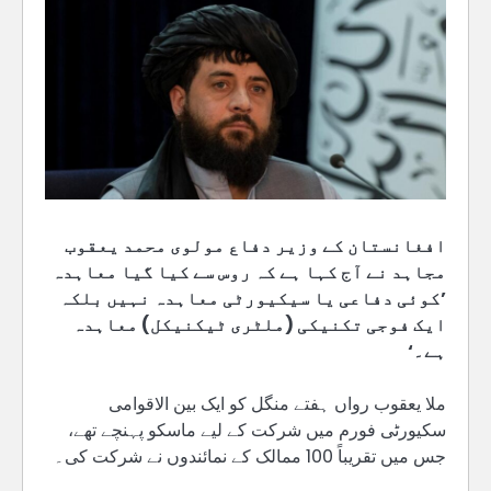
افغانستان کے وزیر دفاع مولوی محمد یعقوب
مجاہد نے آج کہا ہے کہ روس سے کیا گیا معاہدہ
’کوئی دفاعی یا سیکیورٹی معاہدہ نہیں بلکہ
ایک فوجی تکنیکی (ملٹری ٹیکنیکل) معاہدہ
ہے۔‘
ملا یعقوب رواں ہفتے منگل کو ایک بین الاقوامی
سکیورٹی فورم میں شرکت کے لیے ماسکو پہنچے تھے،
جس میں تقریباً 100 ممالک کے نمائندوں نے شرکت کی۔