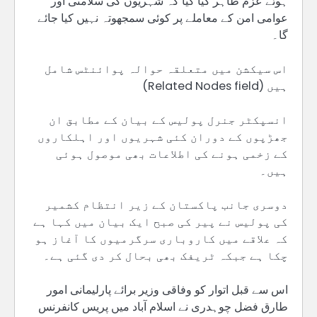
ہوئے عزم ظاہر کیا گیا کہ شہریوں کی سلامتی اور
عوامی امن کے معاملے پر کوئی سمجھوتہ نہیں کیا جائے
گا۔
اس سیکشن میں متعلقہ حوالہ پوائنٹس شامل
ہیں (Related Nodes field)
انسپکٹر جنرل پولیس کے بیان کے مطابق ان
جھڑپوں کے دوران کئی شہریوں اور اہلکاروں
کے زخمی ہونے کی اطلاعات بھی موصول ہوئی
ہیں۔
دوسری جانب پاکستان کے زیر انتظام کشمیر
کی پولیس نے پیر کی صبح ایک بیان میں کہا ہے
کہ علاقے میں کاروباری سرگرمیوں کا آغاز ہو
چکا ہے جبکہ ٹریفک بھی بحال کر دی گئی ہے۔
اس سے قبل اتوار کو وفاقی وزیر برائے پارلیمانی امور
طارق فضل چوہدری نے اسلام آباد میں پریس کانفرنس