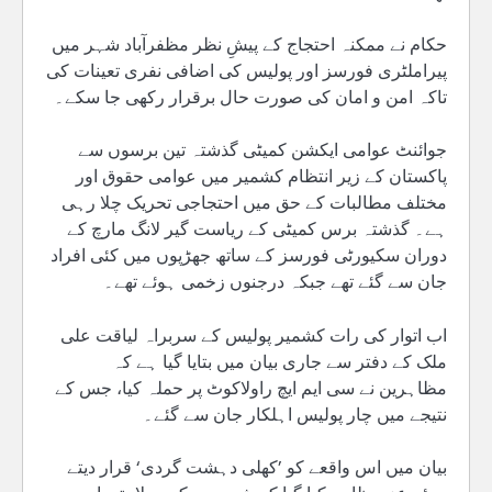
حکام نے ممکنہ احتجاج کے پیشِ نظر مظفرآباد شہر میں
پیراملٹری فورسز اور پولیس کی اضافی نفری تعینات کی
تاکہ امن و امان کی صورت حال برقرار رکھی جا سکے۔
جوائنٹ عوامی ایکشن کمیٹی گذشتہ تین برسوں سے
پاکستان کے زیر انتظام کشمیر میں عوامی حقوق اور
مختلف مطالبات کے حق میں احتجاجی تحریک چلا رہی
ہے۔ گذشتہ برس کمیٹی کے ریاست گیر لانگ مارچ کے
دوران سکیورٹی فورسز کے ساتھ جھڑپوں میں کئی افراد
جان سے گئے تھے جبکہ درجنوں زخمی ہوئے تھے۔
اب اتوار کی رات کشمیر پولیس کے سربراہ لیاقت علی
ملک کے دفتر سے جاری بیان میں بتایا گیا ہے کہ
مظاہرین نے سی ایم ایچ راولاکوٹ پر حملہ کیا، جس کے
نتیجے میں چار پولیس اہلکار جان سے گئے۔
بیان میں اس واقعے کو ’کھلی دہشت گردی‘ قرار دیتے