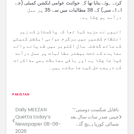
کرتے ہوئے بتایا تھا کہ جوائنٹ عوامی ایکشن کمیٹی (جے
اے اے سی) کے 38 مطالبات میں سے 35 پر عمل
درآمد ہو چکا ہے۔
انہوں نے مزید کہا تھا کہ پاکستان کے زیر
انتظام کشمیر میں سرگرم عوامی ایکشن کمیٹی
کے ساتھ گذشتہ سال اکتوبر میں طے پانے والے
معاہدے کے تحت بیشتر مطالبات پر عمل درآمد
کیا جا چکا ہے اور باقی معاملات بھی مذاکرات
کے ذریعے حل کیے جا سکتے ہیں۔
PAKISTAN
’ناقابل شکست دوستی‘:
Daily MEEZAN
Post
چینی صدر سات سال بعد
Quetta today’s
navigation
شمالی کوریا پہنچ گئے
Newspaper 08-06-
2026