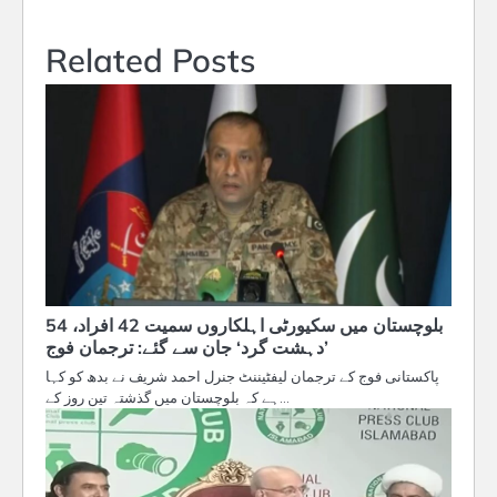
Related Posts
بلوچستان میں سکیورٹی اہلکاروں سمیت 42 افراد، 54
’دہشت گرد‘ جان سے گئے: ترجمان فوج
پاکستانی فوج کے ترجمان لیفٹیننٹ جنرل احمد شریف نے بدھ کو کہا
ہے کہ بلوچستان میں گذشتہ تین روز کے…