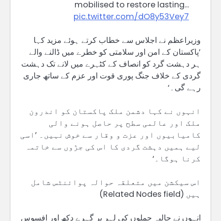
mobilised to restore lasting…
pic.twitter.com/dO8y53Vey7
وزیراعظم نے اجلاس سے خطاب کرتے ہوئے مزید کہا
’پاکستان کے امن اور سلامتی کو خطرے میں ڈالنے والے
ہر دہشت گرد کو انصاف کے کٹہرے میں لانے تک دہشت
گردی کے خلاف جنگ پوری قوت اور عزم کے ساتھ جاری
رہے گی۔‘
انہوں نے کہا دشمن ملک پاکستان کو اندرون
ملک اور عالمی سطح پر حاصل ہونے والی
کامیابیوں اور عزت و وقار سے خوش نہیں۔ ’اسی
لیے ہمیں دہشت گردی کا اس کی جڑوں سے خاتمہ
کرنا ہوگا۔‘
اس سیکشن میں متعلقہ حوالہ پوائنٹس شامل
ہیں (Related Nodes field)
انہوں نے حالیہ حملوں کی لہر پر گہرے دکھ اور افسوس