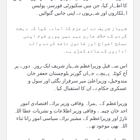
کا اظہار کیا، جن میں سکیورٹی فورسز، پولیس
اہلکاروں اور شہریوں نے اپنی جانیں گنوائیں۔
شہباز شریف نے اس عزم کا اعادہ کیا کہ دہشت
گردی کے خلاف جاری مہم میں پوری قوم اپنی
مسلح افواج اور قانون نافذ کرنے والے
اداروں کے ساتھ کھڑی ہے۔
اس سے قبل وزیراعظم شہباز شریف ایک روزہ دورے پر
آج کوئٹہ پہنچے، جہاں گورنر بلوچستان جعفر خان
مندوخیل، وزیراعلیٰ میر سرفراز بگٹی اور سول و
عسکری حکام نے ان کا استقبال کیا۔
وزیراعظم کے ہمراہ وفاقی وزیر برائے اقتصادی امور
احد خان چیمہ، وفاقی وزیر اطلاعات و نشریات عطا اللہ
تارڑ اور وزیراعظم کے مشیر برائے سیاسی امور رانا ثناء
اللہ بھی موجود تھے۔