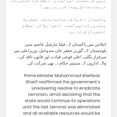
نہیں کر سکتے، اسی لیے وہ دہشت گرد حملوں کے
ذریعے مسائل پیدا کر رہے ہیں۔‘
پاکستان انڈیا کے حمایت یافتہ عسکریت
پسندوں کے لیے ’فتنہ الخوارج‘ کی اصطلاح
استعمال کرتا ہے۔
اجلاس میں پاکستان کے فیلڈ مارشل عاصم منیر،
بلوچستان کے گورنر جعفر خان مندوخیل، وزیراعلیٰ میر
سرفراز بگٹی، اعلیٰ فوجی قیادت اور قانون نافذ کرنے
والے اداروں کے سینیئر حکام نے بھی شرکت کی۔
Prime Minister Muhammad Shehbaz
Sharif reaffirmed the government’s
unwavering resolve to eradicate
terrorism, amid declaring that the
state would continue its operations
until the last terrorist was eliminated
and all available resources would be