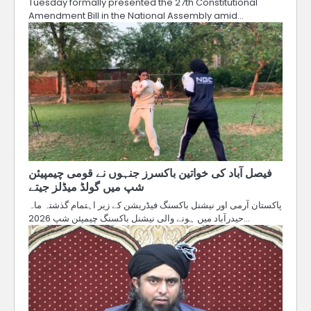
Tuesday formally presented the 27th Constitutional
Amendment Bill in the National Assembly amid…
فیصل آباد کی خواتین باکسرز جنہوں نے قومی چیمپیئن
شپ میں گولڈ میڈلز جیتے
پاکستان آرمی اور نیشنل باکسنگ فیڈریشن کے زیر اہتمام گذشتہ ماہ
حیدرآباد میں ہونے والی نیشنل باکسنگ چیمپئن شپ 2026…