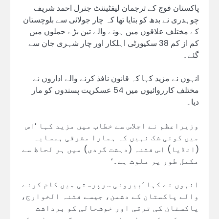
پاکستان فوج کے ترجمان لیفٹیننٹ جنرل احمد شریف
چوہدری نے بدھ کو بتایا تھا کہ چار جولائی سے بلوچستان
کے مختلف علاقوں میں ہونے والے تین بڑے حملوں میں
کم از کم 38 سکیورٹی اہلکار اور چار شہری جان سے
گئے۔
انہوں نے مزید کہا کہ قانون نافذ کرنے والے اداروں نے
مختلف کارروائیوں میں 54 عسکریت پسندوں کو مار
دیا۔
وزیراعظم نے اجلاس سے خطاب میں مزید کہا ’اس
میں کوئی شک نہیں کہ ہمارا مشرقی ہمسایہ
(انڈیا) اس فتنہ (دہشت گردی) میں ہر لحاظ سے
مکمل طور پر ملوث ہے۔‘
انہوں نے کہا ’بیرونی سرپرستی میں کام کرنے
والے پاکستان کے دشمن، جیسے فتنہ الخوارج،
پاکستان کی ترقی اور خوشحالی کو برداشت