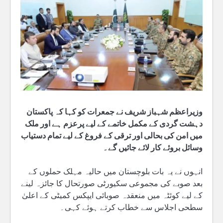
وزیراعظم شہباز شریف نے جمعرات کو کہا کہ پاکستان
دہشت گردی کے مکمل خاتمے کے لیے پرعزم ہے اور ملک
میں امن کی بحالی اور ترقی کے فروغ کے لیے تمام دستیاب
وسائل بروئے کار لائے جائیں گے۔
انہوں نے یہ بات بلوچستان میں حالیہ مہلک حملوں کے
بعد صوبے کی مجموعی سکیورٹی صورتحال کا جائزہ لینے
کے لیے کوئٹہ میں منعقدہ صوبائی ایپکس کمیٹی کے اعلیٰ
سطحی اجلاس سے خطاب کرتے ہوئے کہی۔