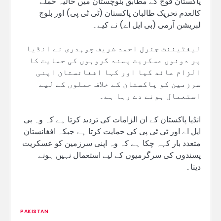
پاکستان فوج کے مطابق بلوچستان میں حالیہ حملے
کالعدم تحریک طالبان پاکستان (ٹی ٹی پی) اور بلوچ
لبریشن آرمی (بی ایل اے) نے کیے۔
لیفٹیننٹ جنرل احمد شریف چوہدری نے انڈیا
پر دونوں عسکریت پسند گروہوں کی حمایت کا
الزام عائد کیا اور کہا افغانستان اپنی
سرزمین کو پاکستان کے خلاف حملوں کے لیے
استعمال ہونے دے رہا ہے۔
انڈیا پاکستان کے ان الزامات کی تردید کرتا ہے کہ وہ بی
ایل اے اور ٹی ٹی پی کی حمایت کرتا ہے جبکہ افغانستان
متعدد بار کہہ چکا ہے کہ وہ اپنی سرزمین کو عسکریت
پسندوں کی سرگرمیوں کے لیے استعمال نہیں ہونے
دیتا۔
PAKISTAN