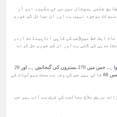
ابق ضلعی ہسپتال میں سی ٹی سکین، ایم آر
سہولت موجود نہیں ہے اور ان مسائل کو فوری
 نام ایک خط میں(جس کی کاپی انڈپینڈنٹ اردو
نشاندہی کی گئی ہے اور ان کو فوری حل کرنے
خط کے مطابق چارسدہ کا ضلعی ہسپتال 1988 میں قائم ہوا ہے جس میں 270 بستروں کی گنجائش ہے اور 20
سپیشلسٹ خدمات دے رہے ہیں۔ ہسپتال کی 508 آسامیوں میں 88 خالی ہیں جس کی وجہ سے صحت سہولیات کی
ال کے او پی ڈی میں سالانہ 10 لاکھ سے زائد مریض علاج معالجے کی غرض سے آتے ہیں جب