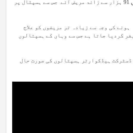
گذشتہ ماہ جون کے اعدادوشمار کو دیکھا جائے تو ایک ماہ میں 91 ہزار سے زائد مریض آئے جس سے ہسپتال پر
ہونے کی وجہ سے زیادہ تر مریضوں کو علاج
فر کردیا جاتا ہے جس سے وہاں کے ہسپتالوں
 ڈسٹرکٹ ہیڈکوارٹر ہسپتالوں کی صورت حال