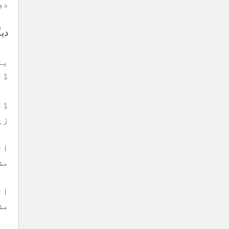
دی
دی
بن
ڈا
ڈا
زی
ان
مش
ان
مش