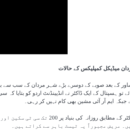
دان میڈیکل کمپلیکس کے حالات
اور کے بعد صوبے کے دوسرے بڑے شہر مردان کے سب سے ب
ئے تو ہسپتال کے ایک ڈاکٹر نے انڈپینڈنٹ اردو کو بتایا کہ
 جبکہ ایم آر آئی مشین بھی کام نہیں کر رہی۔
ڈاکٹر کے مطابق روزانہ کی بنیاد
ں۔ مریض مجبوراً یہ ٹیسٹ باہر سے کراتے ہیں۔