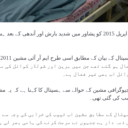
ہ
ال ہو گئے تھے جن میں برین اور شولڈر کوائل کی مر
ائل اب بھی غیر فعال ہے۔
ب کی گئی تھی۔
پتال کے مطابق مشین اب ٹیوب کی خرابی کی وجہ سے غ
 ذمہ دار ہے جنہوں نے مرمت کرنے کی ہامی بھر لی ہ