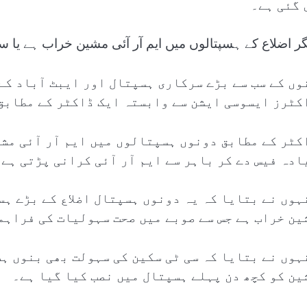
 گئی ہے۔
گر اضلاع کے ہسپتالوں میں ایم آر آئی مشین خراب ہے یا
وں کے سب سے بڑے سرکاری ہسپتال اور ایبٹ آباد کے
کٹرز ایسوسی ایشن سے وابستہ ایک ڈاکٹر کے مطابق 
کٹر کے مطابق دونوں ہسپتالوں میں ایم آر آئی مشی
ادہ فیس دے کر باہر سے ایم آر آئی کرانی پڑتی ہے۔
ہوں نے بتایا کہ یہ دونوں ہسپتال اضلاع کے بڑے ہ
ین خراب ہے جس سے صوبے میں صحت سہولیات کی فراہم
ہوں نے بتایا کہ سی ٹی سکین کی سہولت بھی بنوں ہ
ین کو کچھ دن پہلے ہسپتال میں نصب کیا گیا ہے۔