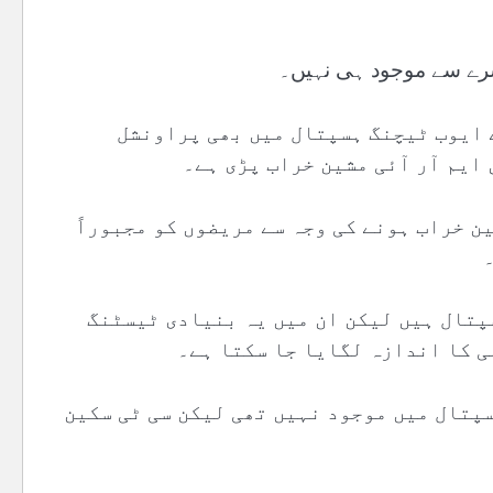
 سرے سے موجود ہی نہیں۔
 ایوب ٹیچنگ ہسپتال میں بھی پراونشل
ایم آر آئی مشین خراب پڑی ہے۔
ن خراب ہونے کی وجہ سے مریضوں کو مجبوراً
سپتال ہیں لیکن ان میں یہ بنیادی ٹیسٹنگ
ی کا اندازہ لگایا جا سکتا ہے۔
سپتال میں موجود نہیں تھی لیکن سی ٹی سکین