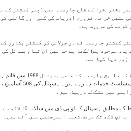
بر پختونخوا کے ضلع چارسدہ میں ڈپٹی کمشنر کے مط
ی مشین خراب، ضروری ادویات کی کمی اور گائنی کی 
 کرنے کی ضرورت ہے۔
ٹی کمشنر چارسدہ نے دو جولائی کو کمشنر پشاور کے
 پاس موجود ہے) لکھا ہے جس میں ان تمام مسائل کی 
 زور دیا گیا ہے۔
اہمی میں مشکلات درپیش ہیں۔
خط کے مطابق ہسپت
 پانچ لاکھ تک مریض شعبہ ایمرجنسی میں آتے ہیں۔