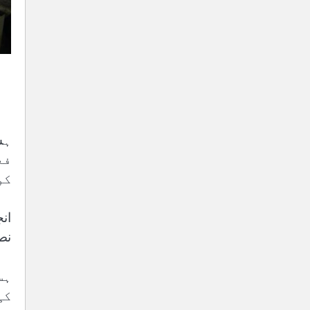
فع
کو
نص
ہس
کی