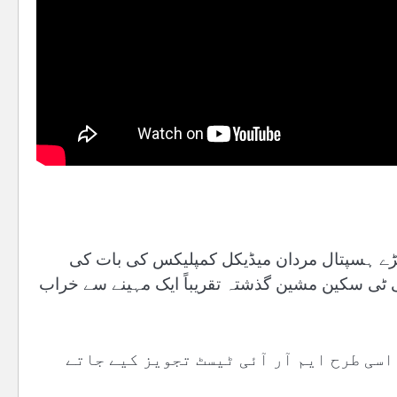
ڑے ہسپتال مردان میڈیکل کمپلیکس کی بات کی
 سی ٹی سکین مشین گذشتہ تقریباً ایک مہینے سے خراب
 پر 200 تک سی ٹی سکین اور اسی طرح ایم آر آئی ٹیسٹ تجویز کیے جاتے