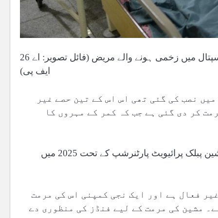
26 اپریل 2015 کو پشاور میں شدید بارش اور آندھی کے بعد ہسپتال میں زخمی ہونے والے مریض (فائل تصویر: اے
ایف پی)
سپتال کے بیان کے مطابق اسی طرح ایم آر آئی مشین 2011 میں نصب کی گئی تھی اس اس کے تین حصے غیر
مت کر دی گئی ہے جب کہ کمر کے مہروں کا
انجیوگرافی مشین کے حوالے سے ہسپتال کا کہنا ہے کہ یہ مشین پبلک پرائیویٹ پارٹنرشپ کے تحت 2025 میں
یر فعال ہے اور ایک نجی کمپنی اس کی مرمت
ے۔ مشین کی مرمت کے لیے فنڈز کی منظوری دے