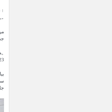
ان
مو
جب کہ 
ہس
2023 میں نصب کی گئی ہے اور اب
سل
جا