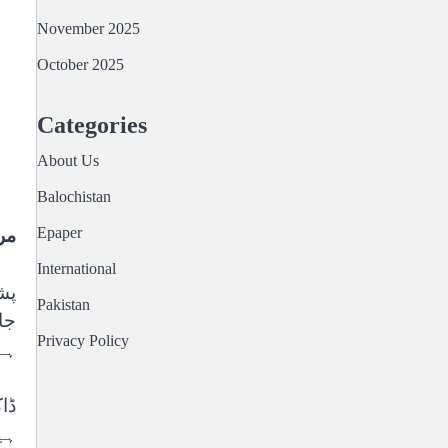
November 2025
October 2025
Categories
About Us
Balochistan
Epaper
مر
International
پش
Pakistan
جا
Privacy Policy
ہے
ہی