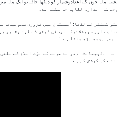
جھ کا اندازہ لگایا جا سکتا ہے۔
ٹی کمشنر نے لکھا: ’ہسپتال میں ضروری سہولیات نہ 
الجے اور سپیشلائزڈ انوسٹی گیشن کے لیے پشاور ری
 بھی بوجھ بڑھ جاتا ہے۔‘
ہم انڈپینڈنٹ اردو نے صوبے کے بڑے اضلاع کے ضلعی
ننے کی کوشش کی ہے۔