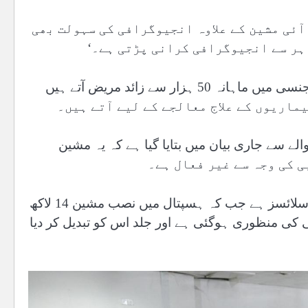
آئی مشین کے علاوہ انجیوگرافی کی سہولت بھی
ہر سے انجیوگرافی کرانی پڑتی ہے۔‘
مردان میڈیکل کمپلیکس ٹیچنگ ہسپتال ہے جہاں شعبہ ایمرجنسی میں ماہانہ 50 ہزار سے زائد مریض آتے ہیں
سے جاری بیان میں بتایا گیا ہے کہ یہ مشین
بیان کے مطابق اس ایکسرے ٹیوب کی سروس لائف ایک لاکھ سلائسز ہے جب کہ ہسپتال میں نصب مشین 14 لاکھ
کی منظوری ہوگئی ہے اور جلد اس کو تبدیل کر دیا