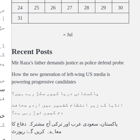
24
25
26
27
28
29
30
خی
31
آئ
حل
« Jul
ڈپ
Recent Posts
کے
پر
Mir Raza’s father demands justice as police defend probe
How the new generation of left-wing US media is
powering progressive candidates
پاکستانی دریا کیوں سکڑ رہے ہیں؟
فر
انڈیا کے زیر انتظام کشمیر میں اردو صحافت
دم کیوں توڑ رہی ہے؟
کہ
پاکستان، سعودی عرب اور ترکی آج مشترکہ دفاع کا
معاہدہ کریں گے: رپورٹ