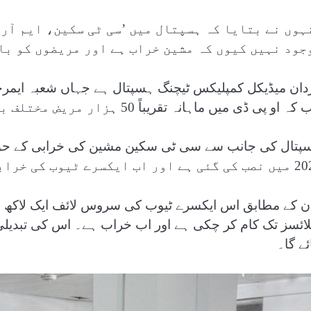
ہوں نے بتایا کہ ہسپتال میں ’سی ٹی سکین، ایم آر 
جود نہیں کیوں کہ مشین خراب ہے اور مریضوں کو با
او پی ڈی میں ماہانہ تقریباً 50 ہزار مریض مختلف بیماریوں کے علاج معالجے کے لیے آتے ہیں۔
پتال کی جانب سے سی ٹی سکین مشین کی خرابی کے حوالے 
 ایکسرے ٹیوب کی خرابی کی وجہ سے غیر فعال ہے۔
ائسز تک کام کر چکی ہے اور اب خراب ہے۔ اس کی تبدیلی 
ئے گا۔