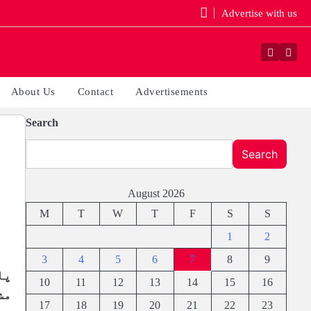
Advertise with us
Faceboo
Yout
About Us
Contact
Advertisements
Search
Search
August 2026
M
T
W
T
F
S
S
1
2
3
4
5
6
7
8
9
پا
10
11
12
13
14
15
16
مش
17
18
19
20
21
22
23