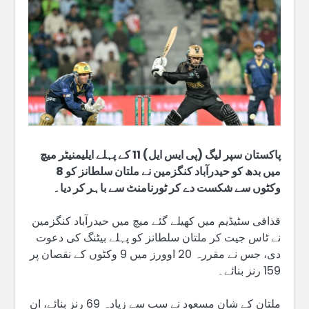
پاکستان سپر لیگ (پی ایس ایل) 11 کے پہلے ایلیمنیٹر میچ
میں بدھ کو حیدرآباد کنگزمین نے ملتان سلطانز کو 8
وکٹوں سے شکست دے کر ٹورنامنٹ سے باہر کر دیا۔
قذافی سٹیڈیم میں کھیلے گئے میچ میں حیدرآباد کنگزمین
نے ٹاس جیت کر ملتان سلطانز کو پہلے بیٹنگ کی دعوت
دی، جس نے مقررہ 20 اوورز میں 9 وکٹوں کے نقصان پر
159 رنز بنائے۔
ملتان کے شان مسعود نے سب سے زیادہ 69 رنز بنائے، ان