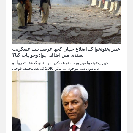
خیبر پختونخوا کے اضلاع جہاں کچھ عرصے سے عسکریت
پسندی میں اضافہ ہوا: وجوہات کیا؟
خیبر پختونخوا میں ویسے تو عسکریت پسندی گذشتہ تقریباً دو
دہائیوں سے موجود ہے لیکن 2010 کے بعد مختلف فوجی…