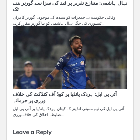
نہال ہاشمی: متنازع تقریر پر قید کی سزا سے گورنر بننے
تک
وفاقی حکومت نے جمعرات کو سندھ کے موجودہ گورنر کامران
ٹیسوری کی جگہ نہال ہاشمی کو نیا گورنر مقرر کرنے…
آئی پی ایل: ہردک پانڈیا پر کوڈ آف کنڈکٹ کی خلاف
ورزی پر جرمانہ
آئی پی ایل کی ٹیم ممبئی انڈینز کے کپتان ہردک پانڈیا پر آئی پی ایل
ضابطہ اخلاق کی خلاف ورزی…
Leave a Reply