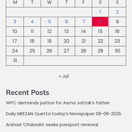
M
T
W
T
F
S
S
1
2
3
4
5
6
7
8
9
10
11
12
13
14
15
16
17
18
19
20
21
22
23
24
25
26
27
28
29
30
31
« Jul
Recent Posts
WPC demands justice for Asma Jattak’s father
Daily MEEZAN Quetta today’s Newspaper 08-08-2026
Arshad ‘Chaiwala’ seeks passport renewal