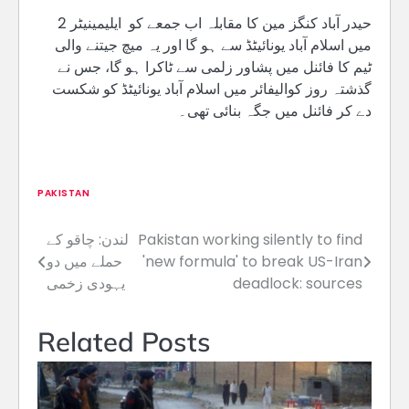
حیدر آباد کنگز مین کا مقابلہ اب جمعے کو ایلیمینیٹر 2
میں اسلام آباد یونائیٹڈ سے ہو گا اور یہ میچ جیتنے والی
ٹیم کا فائنل میں پشاور زلمی سے ٹاکرا ہو گا، جس نے
گذشتہ روز کوالیفائر میں اسلام آباد یونائیٹڈ کو شکست
دے کر فائنل میں جگہ بنائی تھی۔
PAKISTAN
Pakistan working silently to find
لندن: چاقو کے
Post
'new formula' to break US-Iran
حملے میں دو
navigation
deadlock: sources
یہودی زخمی
Related Posts