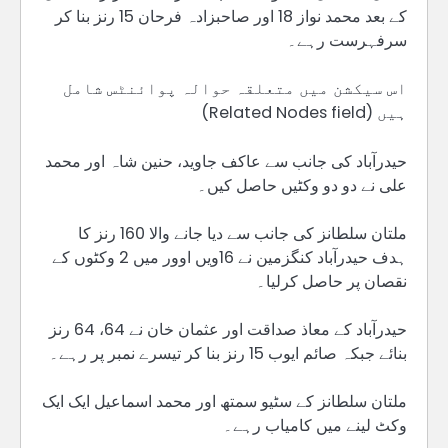
کے بعد محمد نواز 18 اور صاحبزادہ فرحان 15 رنز بنا کر
سرفہرست رہے۔
اس سیکشن میں متعلقہ حوالہ پوائنٹس شامل
ہیں (Related Nodes field)
حیدرآباد کی جانب سے عاکف جاوید، حنین شاہ اور محمد
علی نے دو دو وکٹیں حاصل کیں۔
ملتان سلطانز کی جانب سے دیا جانے والا 160 رنز کا
ہدف حیدرآباد کنگزمین نے 16ویں اوور میں 2 وکٹوں کے
نقصان پر حاصل کرلیا۔
حیدرآباد کے معاذ صداقت اور عثمان خان نے 64، 64 رنز
بنائے جبکہ صائم ایوب 15 رنز بنا کر تیسرے نمبر پر رہے۔
ملتان سلطانز کے سٹیو سمتھ اور محمد اسماعیل ایک ایک
وکٹ لینے میں کامیاب رہے۔