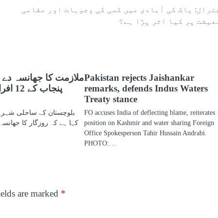
ترال: یاک کی آبادی میں کمی کی وجوہات اور مقامی
عیشت پر کیا اثر پڑا ہے؟
Pakistan rejects Jaishankar
ملازمت کا جھانسہ دے ک
remarks, defends Indus Waters
پنجاب ک
Treaty stance
FO accuses India of deflecting blame, reiterates
بلوچستان کے ساحلی شہر گ
position on Kashmir and water sharing Foreign
کہا ہے کہ روزگار کا جھانسہ 
Office Spokesperson Tahir Hussain Andrabi.
PHOTO:…
ields are marked
*