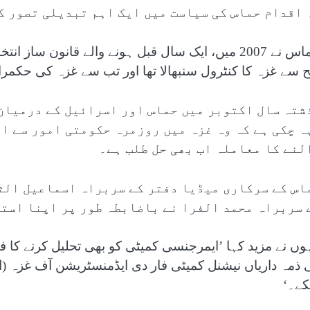
 اقدام حماس کی سیاست میں ایک اہم تبدیلی تصور ک
حماس نے 2007 میں، ایک سال قبل ہونے والے قانون 
ح سے غزہ کا کنٹرول سنبھالا تھا اور تب سے غزہ کی حکمر
شتہ سال اکتوبر میں حماس اور اسرائیل کے درمیان 
ہ چکی ہے کہ وہ غزہ میں روزمرہ حکومتی امور سے ال
لنے کا معاملہ اب بھی حل طلب ہے۔
اس کے سرکاری میڈیا دفتر کے سربراہ اسماعیل الث
 سربراہ محمد الفرا نے باضابطہ طور پر اپنا استعف
ہوں نے مزید کہا ’ایمرجنسی کمیٹی کو بھی تحلیل کرنے کا ف
 ذمہ داریاں نیشنل کمیٹی فار دی ایڈمنسٹریشن آف غزہ (ای
ے۔‘