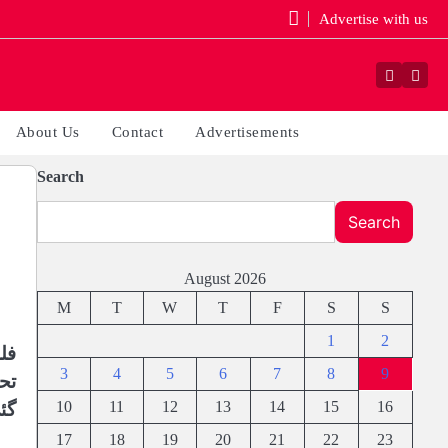
Advertise with us
Faceboo
Yout
About Us
Contact
Advertisements
Search
Search
August 2026
M
T
W
T
F
S
S
1
2
فل
3
4
5
6
7
8
9
تح
10
11
12
13
14
15
16
گئ
17
18
19
20
21
22
23