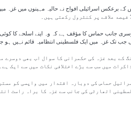
 کے برعکس اسرائیلی افواج نے حالیہ مہینوں میں غزہ میں ا
تی ہیں۔
سری جانب حماس کا مؤقف ہے کہ وہ اپنے اسلحے کا کوئی 
 جب تک غزہ میں ایک فلسطینی انتظامیہ قائم نہیں ہو ج
گ کے بعد غزہ کی حکمرانی کا سوال اب بھی دوسرے م
اکرات میں سب سے بڑے اختلافی نکات میں سے ایک ہے۔
رائیل حماس کی دوبارہ اقتدار میں واپسی کو مستر
سطینی اتھارٹی کی جانب سے غزہ کا براہ راست انتظ