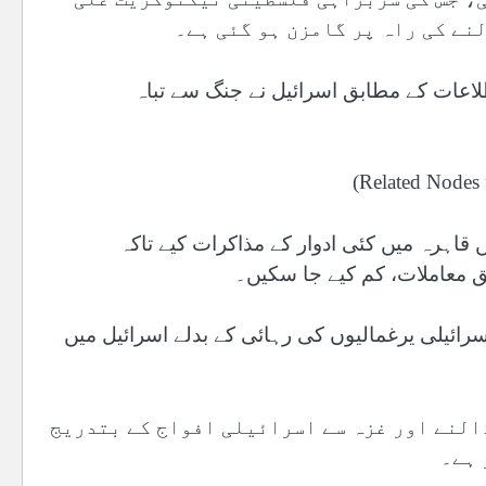
نے کی راہ پر گامزن ہو گئی ہے۔
لاعات کے مطابق اسرائیل نے جنگ سے تباہ
اہرہ میں کئی ادوار کے مذاکرات کیے تاکہ
ق معاملات، کم کیے جا سکیں۔
ائیلی یرغمالیوں کی رہائی کے بدلے اسرائیل میں
النے اور غزہ سے اسرائیلی افواج کے بتدریج
 ہے۔