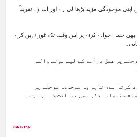
پنی موجودگی مزید بڑھا لی ہے اور اب وہ تقریباً
بھی حصہ حوالے کرنے پر اس وقت تک غور نہیں کرے
اتی۔
رحلے پر عمل درآمد کے لیے ہونے والے
د کرتا ہے، تاہم وہ موجودہ مرحلے پر
ام سنبھالنے کی بھی مخالفت کر رہا ہے۔
PAKISTAN