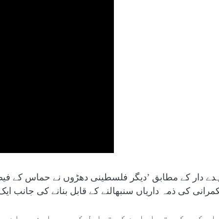
دے دار کے مطابق ’دیگر فلسطینی دھڑوں نے حماس کے فیصل
مرانی کی ذمہ داریاں سنبھالنے کے قابل بنانے کی جانب ایک
اس کے حکومتی ادارے کی تحلیل کے بعد این سی اے ج