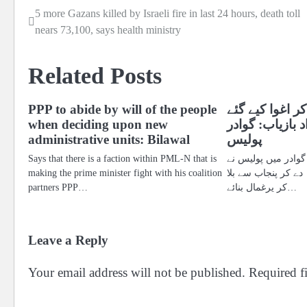
5 more Gazans killed by Israeli fire in last 24 hours, death toll
Post
nears 73,100, says health ministry
navigation
Related Posts
ر اغوا کیے گئے
PPP to abide by will of the people
ے 12 افراد بازیاب: گوادر
when deciding upon new
پولیس
administrative units: Bilawal
وادر میں پولیس نے
Says that there is a faction within PML-N that is
دے کر پنجاب سے بلا
making the prime minister fight with his coalition
کر یرغمال بنائے…
partners PPP…
Leave a Reply
Your email address will not be published.
Required f