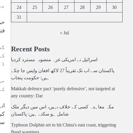
یہ
24
25
26
27
28
29
30
31
فت
« Jul
گذ
Recent Posts
کہ
اسرائیل نے امریکی غزہ منصوبہ مسترد کردیا
ڈا
پاکستان سے اب تک تقریباً 27 لاکھ افغان واپس جا چکے
ہیں: حکومت پنجاب
حم
کے
Makkah defence pact ‘purely defensive’, not targeted at
any country: Dar
ان
مکہ معاہدہ کسی کے خلاف نہیں، اس میں دیگر ملک
کی
شامل ہو سکتے ہیں: پاکستان
سک
Typhoon Dolphin set to hit China's east coast, triggering
flood warnings