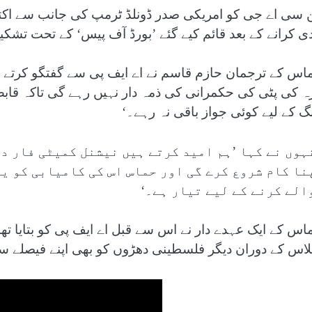
دی کرانے کے بعد قائم کیے گئے ’بورڈ آف پیس‘ کے تحت تشکیل 
اس کے ترجمان حازم قاسم نے اے ایف پی سے گفتگو کرتے ہوئ
ہ کی پٹی کی حکمرانی کی ذمہ دار نہیں رہے گی تاکہ ق
گ کے لیے کوئی جواز باقی نہ رہے۔‘
ہوں نے کہا ’ہم امید کرتے ہیں نیشنل کمیٹی فار د
نا کام شروع کرے گی اور حماس اس کی کامیابی کو ی
الے کرنے کے لیے تیار ہے۔‘
اس کے ایک عہدے دار نے اس سے قبل اے ایف پی کو بتایا تھا 
لاس کے دوران دیگر فلسطینی دھڑوں کو بھی اپنے فیصلے سے آ