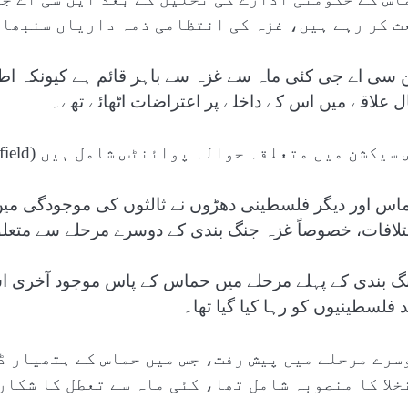
ث کر رہے ہیں، غزہ کی انتظامی ذمہ داریاں سنبھال
ن سی اے جی کئی ماہ سے غزہ سے باہر قائم ہے کیونکہ اط
ل علاقے میں اس کے داخلے پر اعتراضات اٹھائے تھے۔
سیکشن میں متعلقہ حوالہ پوائنٹس شامل ہیں (Related Nodes field)
اس اور دیگر فلسطینی دھڑوں نے ثالثوں کی موجودگی میں ق
تلافات، خصوصاً غزہ جنگ بندی کے دوسرے مرحلے سے متعل
گ بندی کے پہلے مرحلے میں حماس کے پاس موجود آخری اسر
د فلسطینیوں کو رہا کیا گیا تھا۔
سرے مرحلے میں پیش رفت، جس میں حماس کے ہتھیار ڈ
خلا کا منصوبہ شامل تھا، کئی ماہ سے تعطل کا شکار