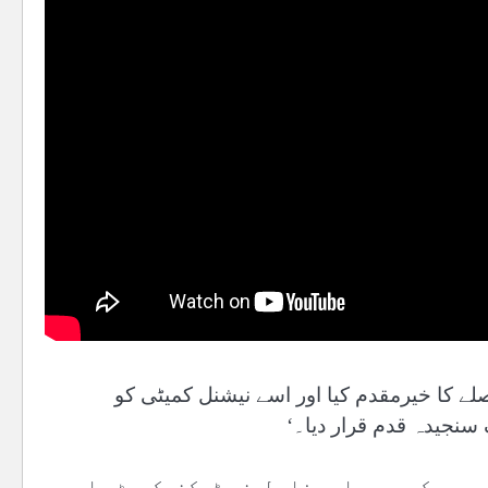
ے کا خیرمقدم کیا اور اسے نیشنل کمیٹی کو
 سنجیدہ قدم قرار دیا۔‘
ی، جس کی سربراہی فلسطینی ٹیکنوکریٹ علی