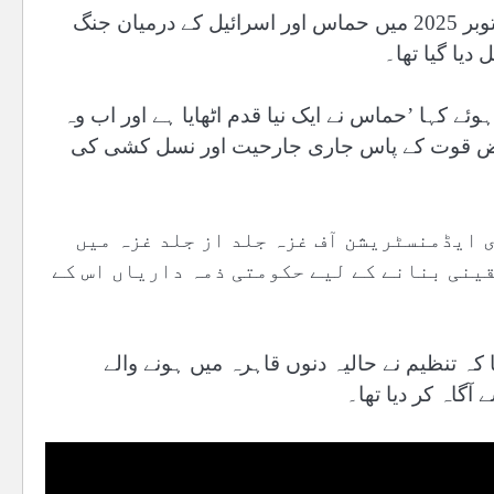
این سی اے جی کو امریکی صدر ڈونلڈ ٹرمپ کی جانب سے اکتوبر 2025 میں حماس اور اسرائیل کے درمیان جنگ
دیا گیا تھا۔
ے کہا ’حماس نے ایک نیا قدم اٹھایا ہے اور اب وہ
ابض قوت کے پاس جاری جارحیت اور نسل کشی کی
ی ایڈمنسٹریشن آف غزہ جلد از جلد غزہ میں
قینی بنانے کے لیے حکومتی ذمہ داریاں اس کے
کہ تنظیم نے حالیہ دنوں قاہرہ میں ہونے والے
گاہ کر دیا تھا۔