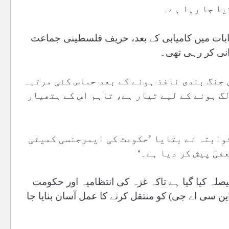
یا جا رہا ہے۔
ساز انتخابات میں کامیابی کے بعد، حریف فلسطینی جماعت
انی کر رہی تھی۔
جنگ بندی نافذ ہونے کے بعد حماس کئی مرتبہ
گ ہونے کے لیے تیار ہے، تاہم اس کے ہتھیار
وابتہ نے بتایا ’حکومت کی ایمرجنسی کمیٹی
یٰ پیش کر دیا ہے۔‘
یصلہ کیا گیا ہے تاکہ غزہ کی انتظامیہ اور حکومت
ن سی اے جی) کو منتقل کرنے کا عمل آسان بنایا جا