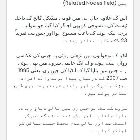
ہیں (Related Nodes field)
اس کے علاوہ حال ہی میں قومی میڈیکل کالج کے داخلہ
ٹیسٹ کی منسوخی کو بھی اجاگر کیا گیا، جو سوالیہ
پرچہ لیک ہونے کے باعث منسوخ ہوا اور جس سے تقریباً
23 لاکھ طلبہ متاثر ہوئے۔
انڈیا کے نوجوانوں میں بڑھتی ہوئی بے چینی کی عکاسی
رواں ہفتے ہونے والے ایک عالمی سروے میں بھی ہوئی
ہے، جس میں بتایا گیا کہ انڈیا کی جین زی، یعنی 1995
سے 2007 کے درمیان پیدا ہونے والے افراد،
روزگار کی کمی اور بڑھتی قیمتوں سے بری طرح
متاثر ہوئے ہیں۔
سروے کے مطابق جین زی میں مالی دباؤ زیادہ
پایا جاتا ہے اور بڑی تعداد نے گھروں کی
استطاعت اور مالی عدم تحفظ جیسے مسائل کو
اجاگر کیا ہے۔