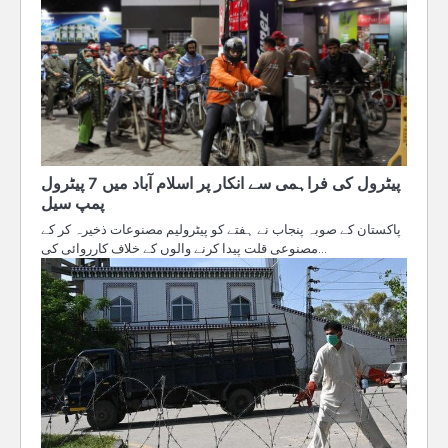
پیٹرول کی فراہمی سے انکار پر اسلام آباد میں 7 پیٹرول
پمپ سیل
پاکستان کے صوبہ پنجاب نے ہفتے کو پیٹرولیم مصنوعات ذخیرہ کر کے
مصنوعی قلت پیدا کرنے والوں کے خلاف کارروائی کی…