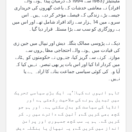
ملینئیلز (1983 سے 1994 کے درمیان پیدا ہونے والے
افراد) نے معاشی خدشات کے باعث گھروں کی خریداری
جیسے بڑے زندگی کے فیصلے مؤخر کر دیے ہیں۔ اس
سروے میں 14 ہزار سے زائد افراد شامل تھے اور اس میں
بے روزگاری کو سب سے بڑا مسئلہ قرار دیا گیا۔
دپکے نے پڑوسی ممالک بنگلہ دیش اور نیپال میں جین زی
کی قیادت میں ہونے والے احتجاجی مظاہروں سے
موازنہ کرنے سے گریز کیا، جنہوں نے حکومتوں کو ہٹانے
میں کردار ادا کیا اور اس بات پر بھی تبصرہ نہیں کیا کہ
آیا وہ کی کوئی سیاسی جماعت بنانے کا ارادہ ہے یا
نہیں۔
تاہم انہوں نے کہا: ’یہ ایک بڑی سیاسی تحریک
میں تبدیل ہونے کی صلاحیت رکھتی ہے اور
انڈیا کی سیاست کو بدل سکتی ہے۔ اور ہم جو
کچھ بھی کریں گے، آئین کے دائرے میں رہ کر
کریں گے۔ ہم یہ سب کچھ جمہوری اور پرامن
انداز میں کریں گے، یہ نیپال یا بنگلہ دیش