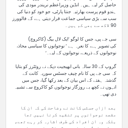
حاصل کر لیے ہیں۔ انڈین وزیراعظم نریندر مودی کی
ہندو قوم پرست بھارتیہ جنتا پارٹی، جو خود کو دنیا کی
سب سے بڑی سیاسی جماعت قرار دیتی ہے، کے فالوورز
90 لاکھ سے بھی کم ہیں۔
سی جے پی، جس کا لوگو ’ایک لال بیگ (کاکروچ)
کی تصویر ہے، کا نعرہ ہے ’ نوجوانوں کا سیاسی محاذ،
نوجوانوں کے ذریعے، نوجوانوں کے لیے۔‘
گروپ کے 30 سالہ بانی ابھیجیت دپکے نے روئٹرز کو بتایا
کہ سی جے پی کا نام چیف جسٹس سوریہ کانت کے
گذشتہ ہفتے کے اس بیان کے بعد رکھا گیا، جس میں
انہوں نے کچھ بے روزگار نوجوانوں کو کاکروچ سے تشبیہ
دی تھی۔
بعد ازاں جسٹس کانت نے وضاحت کی کہ ان کا
مقصد نوجوانوں پر تنقید کرنا نہیں تھا
بلکہ وہ ان افراد کی طرف اشارہ کر رہے تھے،