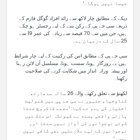
جیسا نہیں ہوگا۔‘
دپکے کے مطابق چار لاکھ سے زائد افراد گوگل فارم کے
ذریعے سی جے پی کے رکن بننے کے لیے رجسٹر ہو چکے
ہیں، جن میں سے 70 فیصد سے زیادہ کی عمر 19 سے
25 سال کے درمیان ہے۔
سی جے پی کے مطابق اس کی رکنیت کے لیے چار شرائط
ہیں: بے روزگار ہونا، سست ہونا، مسلسل آن لائن رہنا
اور پیشہ ورانہ انداز میں شکایت کرنے کی صلاحیت
رکھنا۔
لکھنؤ سے تعلق رکھنے والے 26 سالہ سدھارتھ
کناوجیا، جنہوں نے سی جے پی میں شمولیت
اختیار کی ہے، نے کہا: ’مجھے کاکروچ جنتا
پارٹی واقعی پسند ہے کیونکہ اس ملک میں
کوئی نوجوانوں کی آواز نہیں سنتا اور
نوجوانوں کے لیے ملازمتیں بھی کافی نہیں
ہیں۔‘