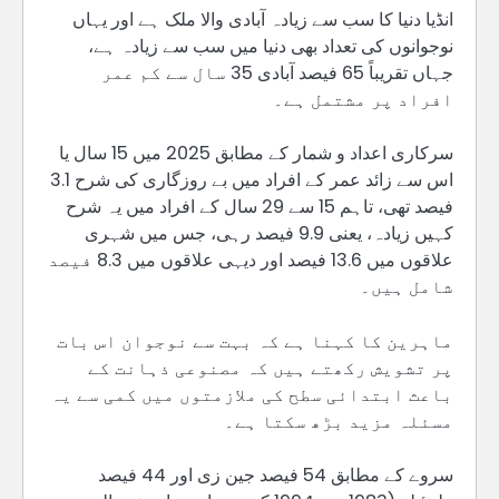
انڈیا دنیا کا سب سے زیادہ آبادی والا ملک ہے اور یہاں
نوجوانوں کی تعداد بھی دنیا میں سب سے زیادہ ہے،
جہاں تقریباً 65 فیصد آبادی 35 سال سے کم عمر
افراد پر مشتمل ہے۔
سرکاری اعداد و شمار کے مطابق 2025 میں 15 سال یا
اس سے زائد عمر کے افراد میں بے روزگاری کی شرح 3.1
فیصد تھی، تاہم 15 سے 29 سال کے افراد میں یہ شرح
کہیں زیادہ، یعنی 9.9 فیصد رہی، جس میں شہری
علاقوں میں 13.6 فیصد اور دیہی علاقوں میں 8.3 فیصد
شامل ہیں۔
ماہرین کا کہنا ہے کہ بہت سے نوجوان اس بات
پر تشویش رکھتے ہیں کہ مصنوعی ذہانت کے
باعث ابتدائی سطح کی ملازمتوں میں کمی سے یہ
مسئلہ مزید بڑھ سکتا ہے۔
سروے کے مطابق 54 فیصد جین زی اور 44 فیصد