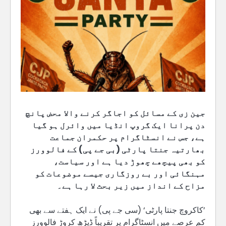
جین زی کے مسائل کو اجاگر کرنے والا محض پانچ
دن پرانا ایک گروپ انڈیا میں وائرل ہو گیا
ہے، جس نے انسٹاگرام پر حکمران جماعت
بھارتیہ جنتا پارٹی (بی جے پی) کے فالوورز
کو بھی پیچھے چھوڑ دیا ہے اور سیاست،
مہنگائی اور بے روزگاری جیسے موضوعات کو
مزاح کے انداز میں زیر بحث لا رہا ہے۔
’کاکروچ جنتا پارٹی‘ (سی جے پی) نے ایک ہفتے سے بھی
کم عرصے میں انسٹاگرام پر تقریباً ڈیڑھ کروڑ فالوورز