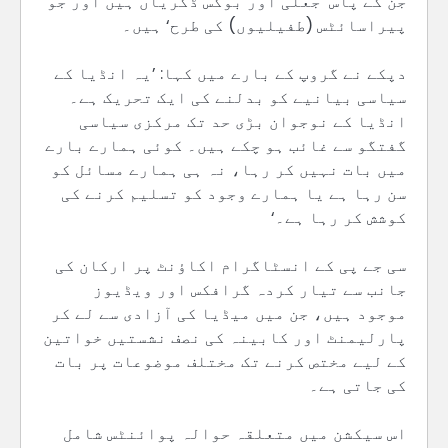
جن کے پاس ’جعلی اور بوگس ڈگریاں ہیں اور جو
پیراسائٹس (طفیلیوں) کی طرح‘ ہیں۔
دپکے نے گروپ کے بارے میں کہا: ’یہ انڈیا کے
سیاسی بیانیے کو بدلنے کی ایک تحریک ہے۔
انڈیا کے نوجوان بڑی حد تک مرکزی سیاسی
گفتگو سے غائب ہو چکے ہیں۔ کوئی ہمارے بارے
میں بات نہیں کر رہا، نہ ہی ہمارے مسائل کو
سن رہا ہے یا ہمارے وجود کو تسلیم کرنے کی
کوشش کر رہا ہے۔‘
سی جے پی کے انسٹاگرام اکاؤنٹ پر ارکان کی
جانب سے تیار کردہ گرافکس اور ویڈیوز
موجود ہیں، جن میں میڈیا کی آزادی سے لے کر
پارلیمنٹ اور کابینہ کی نصف نشستیں خواتین
کے لیے مختص کرنے تک مختلف موضوعات پر بات
کی جاتی ہے۔
اس سیکشن میں متعلقہ حوالہ پوائنٹس شامل