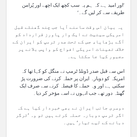
’اور امید ہے کہ ہم یہ سب کچھ ایک اچھے اور پُرامن
طریقے سے کر لیں گے۔‘
یہ بیان اس وقت سامنے آیا جب چند گھنٹے قبل
امریکی سینیٹ نے ایک وار پاورز قرارداد کو
آگے بڑھایا، جس کے تحت صدر ٹرمپ کو ایران کے
خلاف تعینات امریکی افواج کو واپس بلانے پر
مجبور کیا جا سکتا ہے۔
اس سے قبل صدر ڈونلڈ ٹرمپ نے منگل کو کہا تھا کہ
امریکہ کو دوبارہ ایران پر حملہ کرنے کی ضرورت پڑ
سکتی ہے اور وہ حملے کا فیصلہ کرنے سے صرف ایک
گھنٹہ دور تھے جب انہوں نے اسے مؤخر کر دیا۔
دوسری جانب ایران نے بھی خبردار کیا ہے کہ
اگر ٹرمپ دوبارہ حملہ کرتے ہیں تو وہ ’ٹرگر
دبانے کے لیے تیار‘ ہیں۔