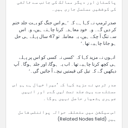
پاکستان اور دیگر ممالک کی جانب سے ثالثی
کی کوششیں مسلسل جاری ہیں۔
صدر ٹرمپ نے کہا ہے کہ ’ہم اس جنگ کو بہت جلد ختم
کر دیں گے۔ وہ خود معاہدہ کرنا چاہتے ہیں، وہ اس
سے تنگ آ چکے ہیں، یہ معاملہ تو 47 سال پہلے ہی حل
ہو جانا چاہیے تھا۔‘
انہوں نے مزید کہا کہ ’کسی نہ کسی کو اس پر پہلے
ہی کچھ کرنا چاہیے تھا۔ اب یہ ہوگا، اور جلد ہوگا۔ آپ
دیکھیں گے کہ تیل کی قیمتیں نیچے آ جائیں گی۔‘
صدر ٹرمپ نے مزید کہا کہ ’میرا خیال ہے ہم اس
مسئلے سے بہت جلد نمٹ لیں گے، اور انہیں
جوہری ہتھیار حاصل نہیں ہوگا۔
اس سیکشن میں متعلقہ حوالہ پوائنٹس شامل
ہیں (Related Nodes field)