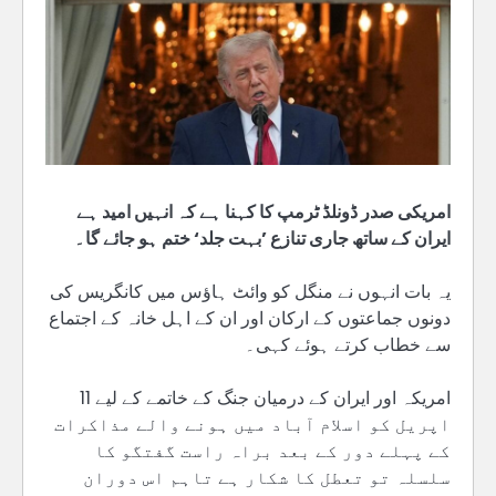
امریکی صدر ڈونلڈ ٹرمپ کا کہنا ہے کہ انہیں امید ہے
ایران کے ساتھ جاری تنازع ’بہت جلد‘ ختم ہو جائے گا۔
یہ بات انہوں نے منگل کو وائٹ ہاؤس میں کانگریس کی
دونوں جماعتوں کے ارکان اور ان کے اہل خانہ کے اجتماع
سے خطاب کرتے ہوئے کہی۔
امریکہ اور ایران کے درمیان جنگ کے خاتمے کے لیے 11
اپریل کو اسلام آباد میں ہونے والے مذاکرات
کے پہلے دور کے بعد براہ راست گفتگو کا
سلسلہ تو تعطل کا شکار ہے تاہم اس دوران