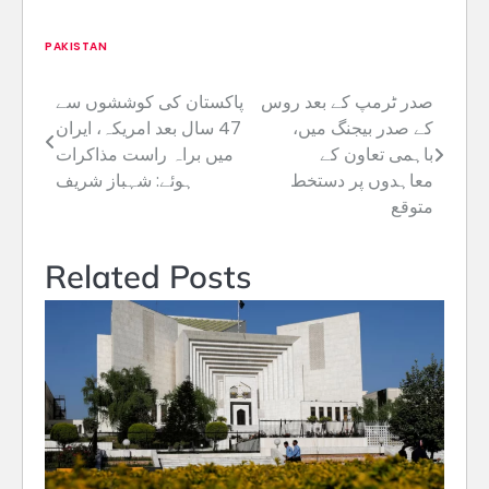
PAKISTAN
صدر ٹرمپ کے بعد روس
پاکستان کی کوششوں سے
Post
کے صدر بیجنگ میں،
47 سال بعد امریکہ، ایران
navigation
باہمی تعاون کے
میں براہ راست مذاکرات
معاہدوں پر دستخط
ہوئے: شہباز شریف
متوقع
Related Posts