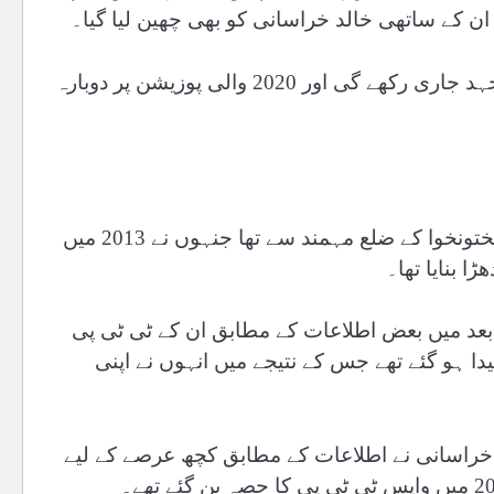
ن کے ساتھی خالد خراسانی کو بھی چھین لیا گیا۔
بیان کے مطابق جماعت الاحرار اب آزاد حیثیت میں اپنی جدوجہد جاری رکھے گی اور 2020 والی پوزیشن پر دوبارہ
جماعت الاحرار کے سربراہ عمر خالد خراسانی کا تعلق خیبر پختونخوا کے ضلع مہمند سے تھا جنہوں نے 2013 میں
 بنایا تھا۔
 بعد میں بعض اطلاعات کے مطابق ان کے ٹی ٹی پی
لہ کے ساتھ 2014 میں اختلافات پیدا ہو گئے تھے جس کے نتیجے میں انہوں نے اپنی
د خراسانی نے اطلاعات کے مطابق کچھ عرصے کے لیے