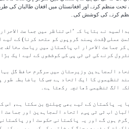
 تحت منظم کرنے اور افغانستان میں افغان طالبان کی طرز
ظم کرنے کی کوشش کی۔
دالسید نے بتایا کہ ’اس تناظر میں جماعت الاحرار 
متِ عملی (شدت پسند گروپوں کو متحد کرنا) کے لیے 
 کر جماعت الاحرار اب پاکستان میں ریاست مخالف ج
ٹرول کرنے کی ٹی ٹی پی کی کوششوں کے لیے ایک بڑا 
حاد المجاہدین وزیرستان میں سرگرم حافظ گل بہاد
ند تنظیموں کا ایک اتحاد ہے جس کا باضابطہ طور پ
کہ الگ تنظیمی ڈھانچہ رکھتا ہے۔
ا یہ پاکستان کے لیے بھی چیلنج بن سکتا ہے، اس ک
لبان اب ٹی ٹی پی، اتحاد المجاہدین اور جماعت ال
گرم ہوں گے اور یہ پاکستانی حکومت اور پاکستانی
اکرات کے ذریعے جنگ کے خاتمے کی کسی بھی ممکنہ ک