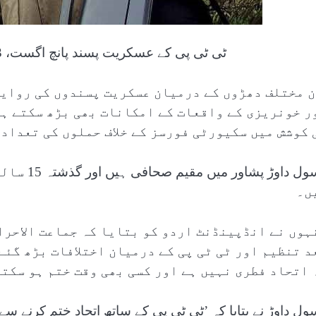
ٹی ٹی پی کے عسکریت پسند پانچ اگست، 2023 کو جنوبی وزیرستان میں نظر آ رہے ہیں (اے پی)
ن مختلف دھڑوں کے درمیان عسکریت پسندوں کی روای
ر خونریزی کے واقعات کے امکانات بھی بڑھ سکتے ہی
 کوشش میں سکیورٹی فورسز کے خلاف حملوں کی تعداد 
رسول داوڑ
ں۔
ہوں نے انڈپینڈنٹ اردو کو بتایا کہ جماعت الاحرا
د تنظیم اور ٹی ٹی پی کے درمیان اختلافات بڑھ گئے 
 اتحاد فطری نہیں ہے اور کسی بھی وقت ختم ہو سکتا
ول داوڑ نے بتایا کہ ’ٹی ٹی پی کے ساتھ اتحاد ختم کرنے