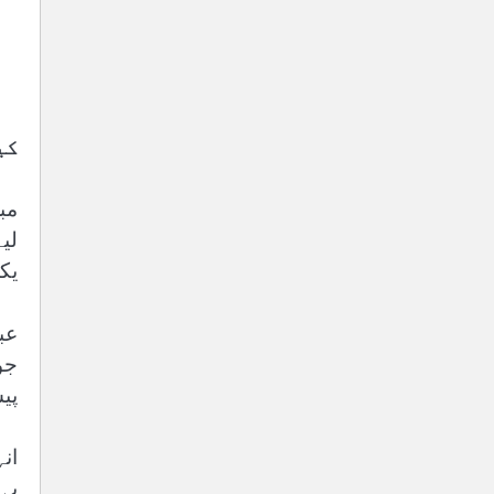
کی
لی
یکج
عب
پی
ان
یہ