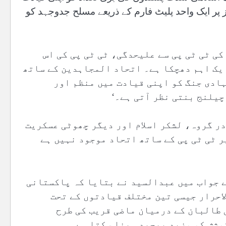
 پر ایک واحد پلیٹ فارم کے ذریعے مسلح جدوجہد کو
کی ٹی ٹی پی سے علیحدگی، ٹی ٹی پی کی اس
ایک اہم دھچکا ہے۔ اتحاد المجاہدین کے ساتھ
ہادی جنگ کو اپنی قیادت میں منظم اور
چیلنج بنتی نظر آتی ہے۔‘
ر گروہ، لشکر اسلام اور دیگر چھوٹی عسکریت
ر ٹی ٹی پی کے ساتھ اتحاد موجود نہیں ہے
ے جواب میں عبدالسید نے بتایا کہ پاکستانی
احرار جیسی تین مختلف قیادتوں کے تحت
 طالبان کے درمیان ماضی قریب کی طرح
وشش کو مزید پیچیدہ بنا سکتا ہے۔