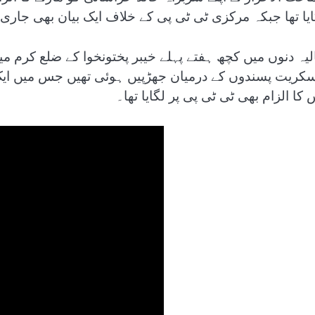
ایا تھا جبکہ مرکزی ٹی ٹی پی کے خلاف ایک بیان بھی جاری ک
لیہ دنوں میں کچھ ہفتے پہلے خیبر پختونخوا کے ضلع کرم 
کریت پسندوں کے درمیان جھڑپیں ہوئی تھیں جس میں ایک دو
کا الزام بھی ٹی ٹی پی پر لگایا تھا۔