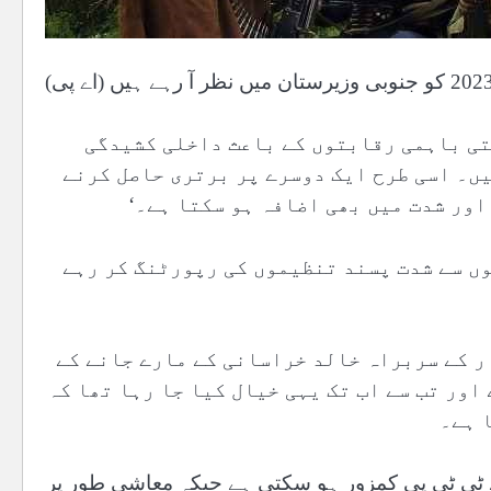
تی باہمی رقابتوں کے باعث داخلی کشیدگی
ں۔ اسی طرح ایک دوسرے پر برتری حاصل کرنے
اور شدت میں بھی اضافہ ہو سکتا ہے۔‘
 پشاور میں مقیم صحافی ہیں اور گذشتہ 15 سالوں سے شدت پسند تنظیموں کی رپورٹنگ کر رہے
ر کے سربراہ خالد خراسانی کے مارے جانے کے
اور تب سے اب تک یہی خیال کیا جا رہا تھا کہ
 ہے۔
 سے ٹی ٹی پی کمزور ہو سکتی ہے جبکہ معاشی طور پر