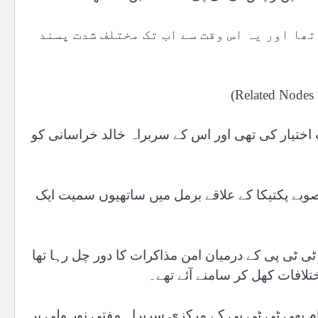
تھا اور یہ اس وقت سے اب تک مختلف شدت پسند
ں شمولیت اختیار کی تھی اور اس کے سربراہ خالد خراسانی کو
ی 2022 میں افغانستان کے صوبے پکتیکا کے علاقے برمل میں ساتھیوں سمیت ایک
 ٹی پی کے درمیان امن مذاکرات کا دور چل رہا تھا
تلافات کھل کر سامنے آئے تھے۔
زام بھی ٹی ٹی پی کے مرکزی سربراہ مفتی نور ولی پر