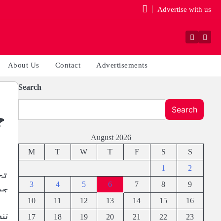
Advertise with us
Faceboo
Yout
About Us
Contact
Advertisements
Search
Search
ج
August 2026
M
T
W
T
F
S
S
1
2
تح
3
4
5
6
7
8
9
جم
10
11
12
13
14
15
16
تن
17
18
19
20
21
22
23