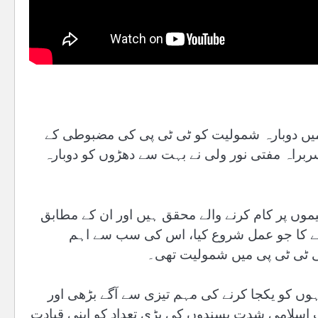
لاحرار کی 2020 میں ٹی ٹی پی میں دوبارہ شمولیت کو ٹی ٹی پی کی مضبوطی کے
ربراہ مفتی نور ولی نے بہت سے دھڑوں کو دوبارہ
وں پر کام کرنے والے محقق ہیں اور ان کے مطابق
جا کرنے کا جو عمل شروع کیا، اس کی سب سے اہم
ی ٹی ٹی پی میں شمولیت تھی۔
وہوں کو یکجا کرنے کی مہم تیزی سے آگے بڑھی اور
 اسلامی شدت پسندوں کی بڑی تعداد کو اپنی قیادت