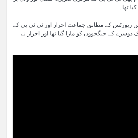
یا تھا۔
میں رپورٹس کے مطابق جماعت احرار اور ٹی ٹی پی کے
سرے کے جنگجوؤں کو مارا گیا تھا اور احرار نے