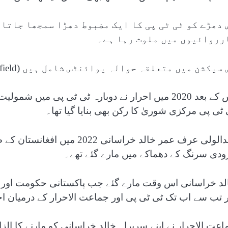
 دھڑے کو ٹی ٹی پی کا ایک مضبوط دھڑا سمجھا جاتا 
رروائیوں میں ملوث رہا ہے۔
سیکشن میں متعلقہ حوالہ پوائنٹس شامل ہیں (Related Nodes field)
اس کے بعد 2020 میں احرار نے دوبارہ ٹی ٹی پی می
 ٹی پی مرکزی شوریٰ کا رکن بھی بنایا گیا تھا۔
عبدالولی عرف عمر خالد خراسان
رودی سرنگ کے دھماکے میں مارے گئے تھے۔
لد خراسانی اس وقت مارے گئے جب پاکستانی حکومت اور ٹی
ر تب سے اب تک ٹی ٹی پی اور جماعت الاحرار کے درمیان اخ
اعت الاحرار نے اپنے سربراہ خالد خراسانی کو مارنے کا ال