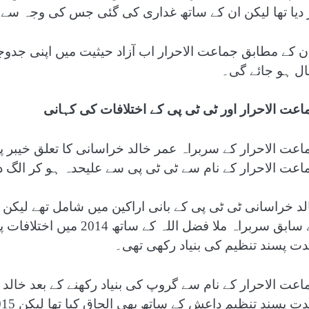
 دیا تھا لیکن ان کے ساتھ غداری کی گئی جس کی وجہ سے ا
ال ہو جائے گی۔
اعت الاحرار اور ٹی ٹی پی کے اختلافات کی کہانی
اعت الاحرار کے نام سے ٹی ٹی پی سے علیحدہ ہو کر الگ دھڑا
لد خراسانی ٹی ٹی پی کے بانی اراکین میں شامل تھے لیکن
کے سابق سربراہ ملا فضل ال
ت پسند تنظیم کی بنیاد رکھی تھی۔
اعت الاحرار کے نام سے گروپ کی بنیاد رکھنے کے بعد خال
پسند تنظیم داعش کے ساتھ بھی الحاق کیا تھا لیکن 2015 میں واپس ٹی ٹی پی کا حصہ بن گئے تھے۔