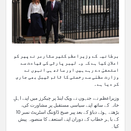
برطانیہ کے وزیراعظم کئیر سٹارمر نے پیر کو
اعلان کیا ہے کہ وہ لیبر پارٹی کی قیادت سے
استعفیٰ دے رہے ہیں اور ساتھ ہی انہوں نے
وزارت عظمٰی سے رخصتی کا ٹائم ٹیبل بھی جاری
کر دیا ہے۔
وزیراعظم نے، جنہوں نے ویک اینڈ پر چیكرز میں اپنے اہلِ
خانہ کے ساتھ اپنے سیاسی مستقبل پر مشاورت کی،
بڑھتے ہوئے دباؤ کے بعد پیر صبح ڈاؤننگ اسٹریٹ نمبر 10
کے باہر خطاب کے دوران اپنے استعفے کا منصوبہ پیش
کیا۔