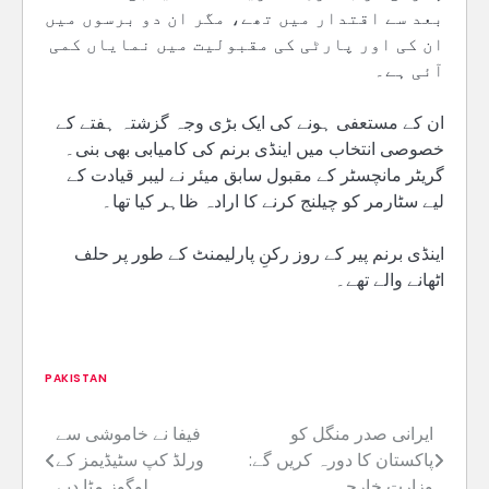
بعد سے اقتدار میں تھے، مگر ان دو برسوں میں
ان کی اور پارٹی کی مقبولیت میں نمایاں کمی
آئی ہے۔
ان کے مستعفی ہونے کی ایک بڑی وجہ گزشتہ ہفتے کے
خصوصی انتخاب میں اینڈی برنم کی کامیابی بھی بنی۔
گریٹر مانچسٹر کے مقبول سابق میئر نے لیبر قیادت کے
لیے سٹارمر کو چیلنج کرنے کا ارادہ ظاہر کیا تھا۔
اینڈی برنم پیر کے روز رکنِ پارلیمنٹ کے طور پر حلف
اٹھانے والے تھے۔
PAKISTAN
ایرانی صدر منگل کو
فیفا نے خاموشی سے
Post
پاکستان کا دورہ کریں گے:
ورلڈ کپ سٹیڈیمز کے
navigation
وزارت خارجہ
لوگوز مٹا دیے