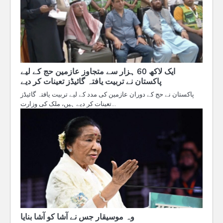
ایک لاکھ 60 ہزار سے متجاوز عازمین حج کے لیے
پاکستان نے تربیت یافتہ گائیڈز تعینات کر دیے
پاکستان نے حج کے دوران عازمین کی مدد کے لیے تربیت یافتہ گائیڈز
تعینات کر دیے ہیں، ملک کی وزارت…
وہ موسیقار جس نے آشا کو آشا بنایا