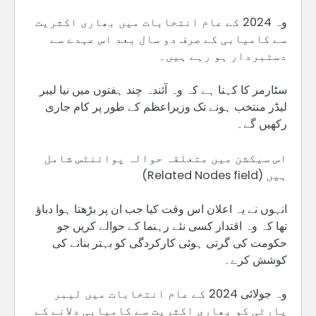
وہ 2024 کے عام انتخابات میں بھاری اکثریت
سے کامیابی کے صرف دو سال بعد اس عہدے سے
دستبردار ہو رہے ہیں۔
سٹارمر کا کہنا ہے کہ وہ آئندہ چند ہفتوں میں نیا لیبر
لیڈر منتخب ہونے تک وزیراعظم کے طور پر کام جاری
رکھیں گے۔
اس سیکشن میں متعلقہ حوالہ پوائنٹس شامل
ہیں (Related Nodes field)
انہوں نے یہ اعلان اس وقت کیا جب ان پر بڑھتا ہوا دباؤ
تھا کہ وہ اقتدار کسی نئے رہنما کے حوالے کریں جو
حکومت کی گرتی ہوئی کارکردگی کو بہتر بنانے کی
کوشش کرے۔
وہ جولائی 2024 کے عام انتخابات میں لیبر
پارٹی کو بھاری اکثریت سے کامیابی دلانے کے