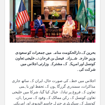
بحرین کے دارالحکومت منامہ میں جمعرات کو سعودی
وزیرِ خارجہ شہزادہ فیصل بن فرحان نے خلیجی تعاون
کونسل اور امریکہ کے مشترکہ وزارتی اجلاس میں
شرکت کی۔
اجلاس میں خطے کی صورت حال، ایران کے ساتھ جاری
مذاکرات، سمندری گزرگاہوں کے تحفظ اور باہمی
تعاون کے فروغ پر تبادلۂ خیال کیا گیا، شرکا میں خلیجی
تعاون کونسل کے رکن ممالک کے وفود کے سربراہان،
کونسل کے سیکریٹری جنرل جاسم البديوي اور امریکی