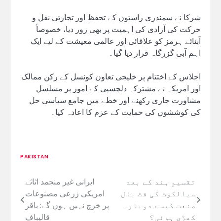
شرکا نے سمندری راستوں کے تحفظ اور تجارتی نقل و
حرکت کی آزادی کی اہمیت پر بھی زور دیا، خصوصاً
آبنائے ہرمز کو علاقائی اور عالمی معیشت کے لیے ایک
اہم آبی گزرگاہ قرار دیا گیا۔
اجلاس کے اختتام پر خلیجی تعاون کونسل کے رکن ممالک
اور امریکہ نے مشترکہ دلچسپی کے امور پر مسلسل
مشاورت جاری رکھنے اور خطے میں جامع سیاسی حل
کی کوششوں کی حمایت کے عزم کا اعادہ کیا۔
PAKISTAN
تقسیمِ ہند کے بعد
ایرانی غیر منجمد اثاثے
Post
سیالکوٹ کی فٹ بال
امریکی زرعی مصنوعات
navigation
صنعت کیسے دوبارہ
پر خرچ نہیں ہوں گے: باقر
کھڑی ہوئی؟
قالیباف