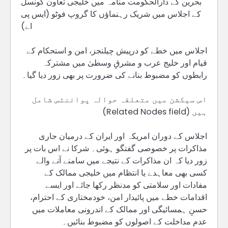
بحرین کے دارالحکومت منامہ میں خلیجی تعاون کونسل
کے اجلاس میں شریک رہنماؤں کا گروپ فوٹو (ایس پی
اے)
اجلاس میں خطے کو درپیش چیلنجز، امن و استحکام کے
قیام اور خلیج عرب و مشرقِ وسطیٰ میں مشترکہ
رابطوں کو مضبوط بنانے کی ضرورت پر بھی زور دیا گیا۔
اس سیکشن میں متعلقہ حوالہ پوائنٹس شامل
ہیں (Related Nodes field)
اجلاس کے دوران امریکہ اور ایران کے درمیان جاری
مذاکرات پر خصوصی گفتگو ہوئی۔ شرکا نے اس بات پر
زور دیا کہ ان مذاکرات کے نتیجے میں سامنے آنے والے
کسی بھی معاہدے یا انتظام میں خلیجی ممالک کے
مفادات اور سلامتی کو مدنظر رکھا جائے اور ایسے
اقدامات خطے میں پائیدار امن، خودمختاری کے احترام،
حسنِ ہمسائیگی اور ممالک کے اندرونی معاملات میں
عدم مداخلت کے اصولوں کو مضبوط بنائیں۔