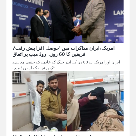
امریکہ،ایران مذاکرات میں ’حوصلہ افزا پیش رفت‘،
فریقین کا 60 روزہ روڈ میپ پر اتفاق
ایران اور امریکہ نے 60 دن کے اندر جنگ کے خاتمے کے حتمی معاہدے
تک پہنچنے کے لیے روڈ میپ…