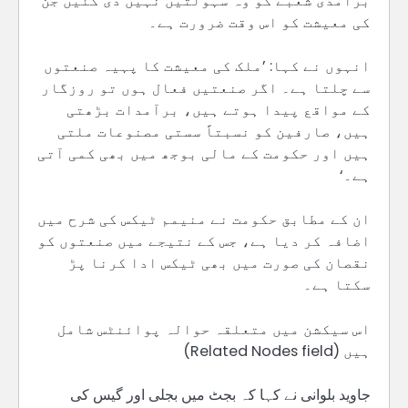
برآمدی شعبے کو وہ سہولتیں نہیں دی گئیں جن
کی معیشت کو اس وقت ضرورت ہے۔
انہوں نے کہا: ’ملک کی معیشت کا پہیہ صنعتوں
سے چلتا ہے۔ اگر صنعتیں فعال ہوں تو روزگار
کے مواقع پیدا ہوتے ہیں، برآمدات بڑھتی
ہیں، صارفین کو نسبتاً سستی مصنوعات ملتی
ہیں اور حکومت کے مالی بوجھ میں بھی کمی آتی
ہے۔‘
ان کے مطابق حکومت نے منیمم ٹیکس کی شرح میں
اضافہ کر دیا ہے، جس کے نتیجے میں صنعتوں کو
نقصان کی صورت میں بھی ٹیکس ادا کرنا پڑ
سکتا ہے۔
اس سیکشن میں متعلقہ حوالہ پوائنٹس شامل
ہیں (Related Nodes field)
جاوید بلوانی نے کہا کہ بجٹ میں بجلی اور گیس کی