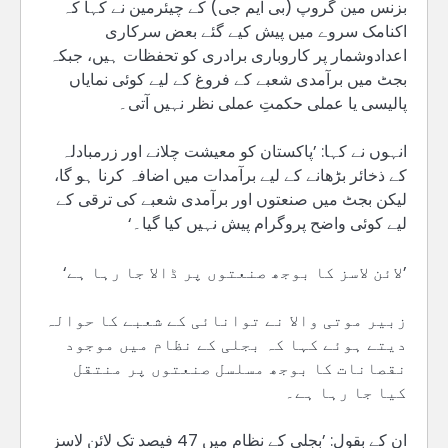
بزنس مین گروپ (بی ایم جی) کے چیئرمین نے کہا کہ
اکنامک سروے میں پیش کیے گئے بعض سرکاری
اعدادوشمار پر کاروباری برادری کو تحفظات ہیں، جبکہ
بجٹ میں برآمدی شعبے کے فروغ کے لیے کوئی نمایاں
پالیسی یا عملی حکمتِ عملی نظر نہیں آتی۔
انہوں نے کہا: ’پاکستان کو معیشت چلانے اور زرمبادلہ
کے ذخائر بڑھانے کے لیے برآمدات میں اضافہ کرنا ہو گا،
لیکن بجٹ میں صنعتوں اور برآمدی شعبے کی ترقی کے
لیے کوئی واضح پروگرام پیش نہیں کیا گیا۔‘
’لائن لاسز کا بوجھ صنعتوں پر ڈالا جا رہا ہے‘
زبیر موتی والا نے توانائی کے شعبے کا حوالہ
دیتے ہوئے کہا کہ بجلی کے نظام میں موجود
نقصانات کا بوجھ مسلسل صنعتوں پر منتقل
کیا جا رہا ہے۔
ان کے بقول: ’بجلی کے نظام میں 47 فیصد تک لائن لاسز