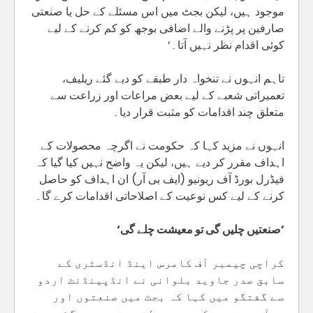
موجود ہیں، لیکن بجٹ میں اس مسئلے کے حل یا صنعتی
صارفین پر پڑنے والے اضافی بوجھ کو کم کرنے کے لیے
کوئی اقدام نظر نہیں آتا۔‘
تاہم انہوں نے تنخواہ دار طبقے کو دیے گئے ریلیف،
تعمیراتی شعبے کے لیے بعض مراعات اور زراعت سے
متعلق چند اقدامات کو مثبت قرار دیا۔
انہوں نے مزید کہا کہ حکومت نے اگرچہ محصولات کے
اہداف مقرر کر دیے ہیں، لیکن یہ واضح نہیں کیا گیا کہ
فیڈرل بورڈ آف ریونیو (ایف بی آر) ان اہداف کو حاصل
کرنے کے لیے کس نوعیت کے اصلاحاتی اقدامات کرے گا۔
’صنعتیں چلیں گی تو معیشت چلے گی‘
کراچی چیمبر آف کامرس اینڈ انڈسٹری کے
سابق صدر جاوید بلوانی نے انڈپینڈنٹ اردو
سے گفتگو میں کہا کہ بجٹ میں صنعتوں اور