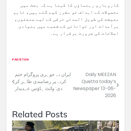
کاروباری رہنماؤں کا کہنا ہے کہ بجٹ میں
محصولات کے اہداف تو مقرر کیے گئے ہیں، تاہم
معیشت کی طویل المدتی ترقی کے لیے صنعتوں،
برآمدات اور توانائی کے شعبے میں بنیادی
اصلاحات کی ضرورت برقرار ہے۔
PAKISTAN
Daily MEEZAN
ایران نے جوہری پروگرام ختم
Post
Quetta today’s
کرنے پر رضامندی ظاہر کر
navigation
Newspaper 13-06-
دی: وائٹ ہاؤس عہدیدار
2026
Related Posts