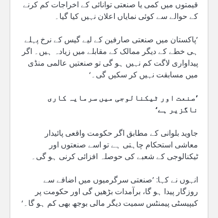
قیمتوں میں کمی یا صنعتی توانائی کے اخراجات کم کرنے
کے حوالے سے کوئی نمایاں اعلان نہیں کیا گیا۔
’پاکستان میں صنعتی صارفین کے لیے گیس کے نرخ پہلے
ہی خطے کے دیگر ممالک کے مقابلے میں زیادہ ہیں۔ اگر
پیداواری لاگت کم نہیں ہو گی تو صنعتیں عالمی منڈی
میں مسابقت نہیں کر سکیں گی۔‘
’صنعت اور ٹیکنالوجی میں سرمایہ کاری
ناگزیر ہے‘
جاوید بلوانی کے مطابق اگر حکومت واقعی پائیدار
معاشی استحکام چاہتی ہے تو اسے صنعتوں اور
ٹیکنالوجی کے شعبے کی حوصلہ افزائی کرنی ہو گی۔
انہوں نے کہا: ’صنعتی سرگرمیوں میں اضافے سے
روزگار پیدا ہو گا، برآمدات بڑھیں گی اور حکومت پر
کیپیسٹی پیمنٹس سمیت دیگر مالی بوجھ بھی کم ہو گا۔‘