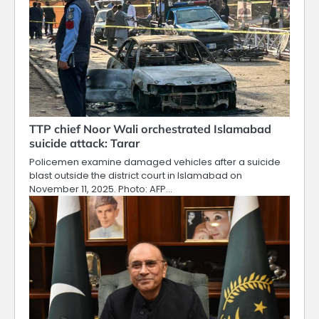
TTP chief Noor Wali orchestrated Islamabad
suicide attack: Tarar
Policemen examine damaged vehicles after a suicide
blast outside the district court in Islamabad on
November 11, 2025. Photo: AFP…