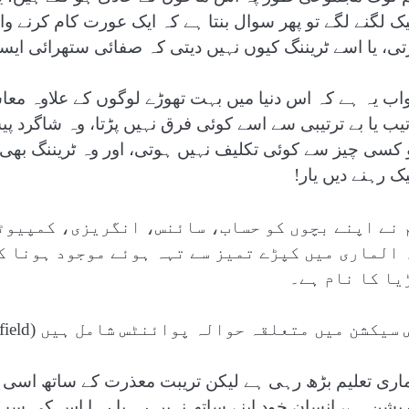
یک لگنے لگے تو پھر سوال بنتا ہے کہ ایک عورت کام کرنے وا
تی، یا اسے ٹریننگ کیوں نہیں دیتی کہ صفائی ستھرائی ا
اب یہ ہے کہ اس دنیا میں بہت تھوڑے لوگوں کے علاوہ مع
تیب یا بے ترتیبی سے اسے کوئی فرق نہیں پڑتا، وہ شاگرد پیشہ
 کسی چیز سے کوئی تکلیف نہیں ہوتی، اور وہ ٹریننگ بھی ن
ک رہنے دیں یار!
 نے اپنے بچوں کو حساب، سائنس، انگریزی، کمپیوٹر
 الماری میں کپڑے تمیز سے تہہ ہوئے موجود ہونا ک
یا کا نام ہے۔
سیکشن میں متعلقہ حوالہ پوائنٹس شامل ہیں (Related Nodes field)
اری تعلیم بڑھ رہی ہے لیکن تریبت معذرت کے ساتھ اسی 
ریشن ہے، انسان خود اپنے ساتھ نہیں رہ پا رہا اس کی س