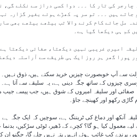
 چارجر کی تار کا ۔۔۔ دوا کسی دراز سے نکلے گی، ن
 جاتے ہیں ۔۔۔ تو سر پہ کھڑے ہوئے بغیر گزارہ نہ
دہ مل جائے کام کرنے والا تب بیٹھے بیٹھے بھی سار
ں کم ہی دیکھا گیا ہے۔
یقہ امیری غریبی نہیں دیکھتا، صفائی دیکھتا ہے،
ر پورا گھر ہر روز ایک ہی طریقے سے آراستہ دیکھن
لت سے آپ خوبصورت چیزیں خرید سکتے ہیں، ذوق نہیں۔ پی
سری چیزوں کے ساتھ جگہ دینی ہے، یہ سلیقے سے آتا ہے۔ 
 صفائی اور سلیقہ امیروں کے شوق ہیں، جب پیسے جیب میں
م گاڑی رکھو اور کھینچے جاؤ۔
یقہ آنکھ اور دماغ کی ٹریننگ ہے، سوچیں کہ ایک جگہ ہے 
 لیے معمول کیا ہو گا؟ کچرے کے ڈھیر، ٹوٹی سڑکیں، بدنما
ر، پرندے کب غائب ہوئے انہیں پتہ نہیں چلے گا، جگنو ان کے 