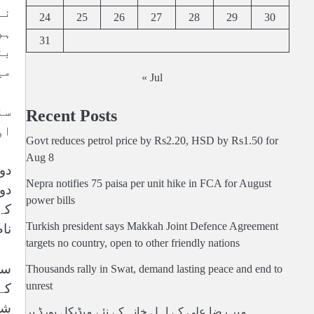
نہ
24
25
26
27
28
29
30
ہو
31
بن
می
« Jul
سل
Recent Posts
او
Govt reduces petrol price by Rs2.20, HSD by Rs1.50 for
Aug 8
دو
Nepra notifies 75 paisa per unit hike in FCA for August
دو
power bills
کہ
Turkish president says Makkah Joint Defence Agreement
نا
targets no country, open to other friendly nations
سل
Thousands rally in Swat, demand lasting peace and end to
unrest
کے
شو
میر رضا علی کے اہل خانہ کے نئے میڈیکل بورڈ پر