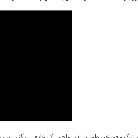
 لوگ مجموعی طور پہ اس ماحول کے عادی ہو گئے ہیں، ی