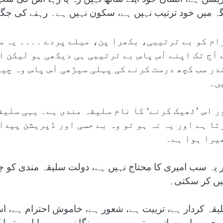
ہ میں خود ترتیب نہیں ہے، سکون نہیں ہے۔ رہنے کی جگہ ت
رام کو بے ترتیبی، بکھرا پن، میلے پردے ۔۔۔۔ یہ سب
 آج تک اپنے آس پاس بے ترتیبی ہی دیکھی ہو لیکن 
در سب کچھ درست کرنے کی پہلی سیڑھی آس پاس وہ چیز
ں۔
ر اس ’ٹھیک کرنے‘ کا نام سلیقہ مندی ہے۔ یہی سلیق
تا ہے اور یہ نہ ہو تو وہ بے حسی اور ڈپریشن پیدا 
یرا ہوا ہے۔
ر یہ سب امیری کا محتاج نہیں ہے، دولت سلیقہ مندی کو چ
یں کر سکتی۔
یقہ کردار ہے، تربیت ہے، شعور ہے، خاموش احترام ہے، ا
ے جو ہمارے ساتھ رہتے ہیں۔ یہ مہنگا نہیں ہے بابا، یہ تو 