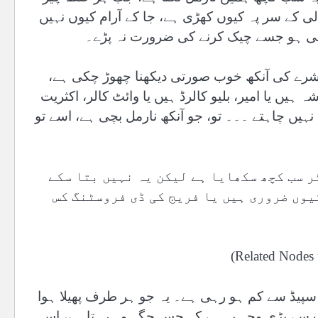
لی کے سر پہ کیوں کھڑی ہے، جا کے آرام کیوں نہیں
یسی ہو جسے چیک کرنے کی ضرورت نہ پڑے۔
اشرے کی آنکھ خوب صورتی دیکھنا چھوڑ چکی ہے،
 ہیں یا امیر، بلیو کالرڈ ہیں یا وائٹ کالر، اکثریت
ہیں چاہتے ۔۔۔ تو، جو آنکھ نارمل بچی ہے، اسے تو
 سب کچھ سکھایا ہے لیکن یہ نہیں بتا سکے
یوں ضروری ہیں یا فریج کی ڈی فروسٹنگ کس
سپیڈ سے کم ہو رہی ہے۔ یہ جو ہر طرف پھیلا ہوا
ب سے بڑی وجہ یہ ہے کہ جس جگہ وہ رہتا ہے، اس