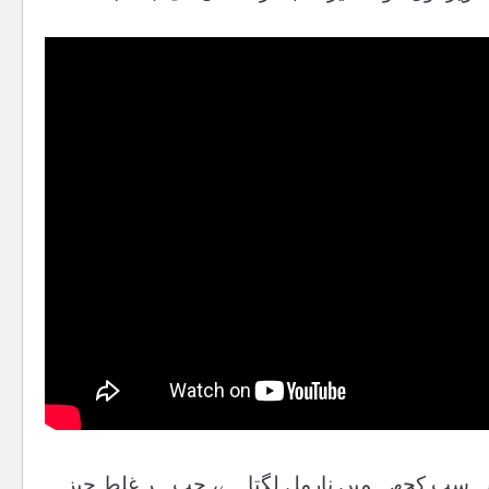
ہ سب کچھ ہمیں نارمل لگتا ہے، جب ہر غلط چیز