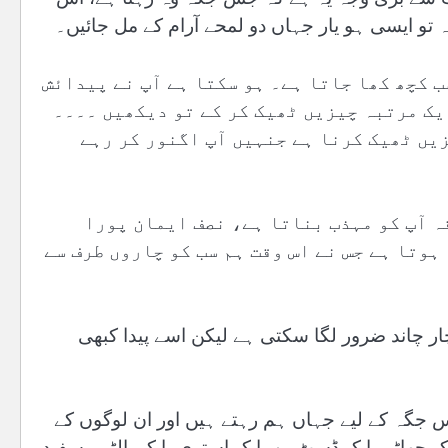
و ایسی ہو یار جہاں دو لمحے آرام کے مل جائیں۔
 کچھ کھا جاتا ہے۔ ہو سکتا ہے آپ نے پیدائش
ایک مرتبہ چیزیں ٹھیک کر کے تو دیکھیں ۔۔۔۔
یں ٹھیک کرنا ہے جنہیں آپ اگنور کر رہے
ہ آپ کو مہذب بناتا ہے، نصف ایمان پورا
ہوتا ہے جس نے اس وقت ہم سب کو چاروں طرف سے
ار چاند ضرور لگا سکتی ہے لیکن اسے پیدا کبھی
س جگہ کے لیے جہاں ہم رہتے ہیں اور ان لوگوں کے
ایک جھاڑو، ایک ڈسٹ بن، ایک استری، ایک بالٹی، سفید