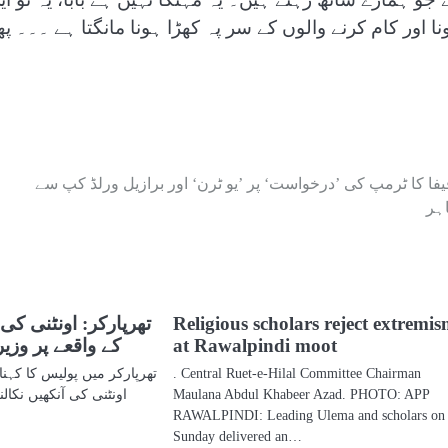
نا اور کام کرنے والوں کے سر پہ کھڑا ہونا مانگتا ہے ۔۔۔ پھ
یفا کا ٹرمپ کی ’درخواست‘ پر ’یو ٹرن‘ اور برازیل ورلڈ کپ سے
اہر
Religious scholars reject extremi
تھرپارکر: اونٹنی کی 
at Rawalpindi moot
کے واقعے پر وزیر
. Central Ruet-e-Hilal Committee Chairman
تھرپارکر میں پولیس کا کہنا
Maulana Abdul Khabeer Azad. PHOTO: APP
اونٹنی کی آنکھیں نکالن
RAWALPINDI: Leading Ulema and scholars on
Sunday delivered an…