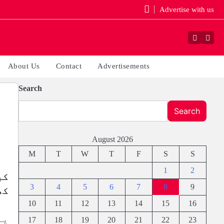
Advertise with us
Faceboo
Yout
About Us
Contact
Advertisements
Search
Search
August 2026
M
T
W
T
F
S
S
1
2
کب
3
4
5
6
7
8
9
کھ
10
11
12
13
14
15
16
یہ
17
18
19
20
21
22
23