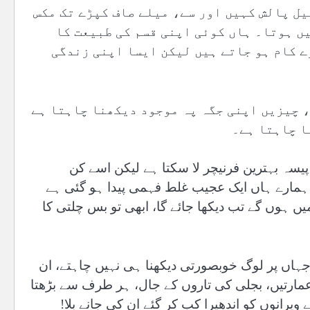
یل پالش کہیں اور سے، میلے صاف کپڑے تک مکس
یں ہوتا۔ ہاں کوئی اپنی قسم کی طبیعت کا
ے کام ہو جاتے ہیں لیکن ایسا اپنی زندگی
 چیزیں اپنی جگہ پہ موجود دیکھنا چاہتا ہے
ا چاہتا ہے۔
سہ بہترین فرنیچر لا سکتا ہے لیکن اسے کن
ہمارے ہاں ایک عجیب غلط فہمی پیدا ہو گئی ہے
 ہوں گے تب دیکھا جائے گا، ابھی تو بس چلتی کا
جہاں پر لوگ خوبصورتی دیکھنا ہی نہیں چاہتے، ان
 عمارتیں، بجلی کی تاروں کے جال، ہر طرف سے بڑھتا
ویرانوں کو اندھیرا کب کر گئے ان کی جانے بلا!