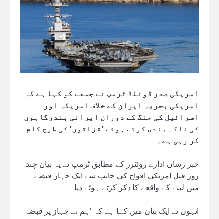
امریکی صدر ڈونلڈ ٹرمپ نے جمعے کو کہا ہے کہ
امریکی بحریہ ایران کے خلاف امریکہ اور
اسرائیل کی جنگ کے دوران ایرانی بندرگاہوں
کی ناکہ بندی کرتے ہوئے ’قزاقوں‘ کی طرح کام
کر رہی ہے۔
خبر رساں ادارے روئٹرز کے مطابق ٹرمپ نے یہ بیان چند
روز قبل امریکی افواج کی جانب سے ایک جہاز قبضے
میں لینے کے واقعے کا ذکر کرتے ہوئے دیا۔
انہوں نے ایک بیان میں کہا ہے کہ ’ہم نے جہاز پر قبضہ