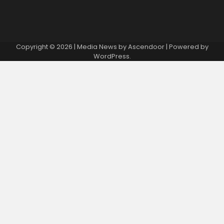
Copyright © 2026
| Media News by
Ascendoor
| Powered by
WordPress
.