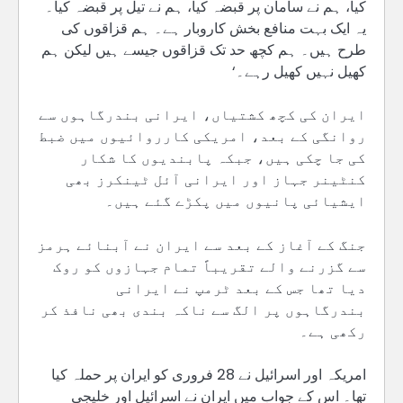
کیا، ہم نے سامان پر قبضہ کیا، ہم نے تیل پر قبضہ کیا۔
یہ ایک بہت منافع بخش کاروبار ہے۔ ہم قزاقوں کی
طرح ہیں۔ ہم کچھ حد تک قزاقوں جیسے ہیں لیکن ہم
کھیل نہیں کھیل رہے۔‘
ایران کی کچھ کشتیاں، ایرانی بندرگاہوں سے
روانگی کے بعد، امریکی کارروائیوں میں ضبط
کی جا چکی ہیں، جبکہ پابندیوں کا شکار
کنٹینر جہاز اور ایرانی آئل ٹینکرز بھی
ایشیائی پانیوں میں پکڑے گئے ہیں۔
جنگ کے آغاز کے بعد سے ایران نے آبنائے ہرمز
سے گزرنے والے تقریباً تمام جہازوں کو روک
دیا تھا جس کے بعد ٹرمپ نے ایرانی
بندرگاہوں پر الگ سے ناکہ بندی بھی نافذ کر
رکھی ہے۔
امریکہ اور اسرائیل نے 28 فروری کو ایران پر حملہ کیا
تھا۔ اس کے جواب میں ایران نے اسرائیل اور خلیجی