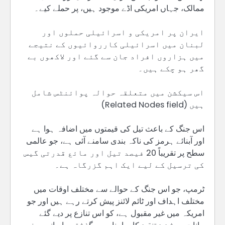
ممالک، جہاں امریکی اڈے موجود ہیں، پر حملے کیے۔
ایران پر امریکی و اسرائیلی حملوں اور
لبنان میں اسرائیلی کارروائیوں کے نتیجے
میں ہزاروں افراد جان سے گئے اور لاکھوں بے
گھر ہو چکے ہیں۔
اس سیکشن میں متعلقہ حوالہ پوائنٹس شامل
ہیں (Related Nodes field)
اس جنگ کے باعث تیل کی قیمتوں میں اضافہ ہوا ہے
اور آبنائے ہرمز کی ناکہ بندی سامنے آئی ہے، جو عالمی
سطح پر تقریباً 20 فیصد تیل اور مائع قدرتی گیس
کی ترسیل کے لیے ایک اہم گزرگاہ ہے۔
ٹرمپ، جو اس جنگ کے حوالے سے مختلف اوقات میں
مختلف اہداف اور ٹائم لائنز پیش کرتے رہے ہیں اور جو
امریکہ میں غیر مقبول ہے، کو اس تنازع پر دیے گئے