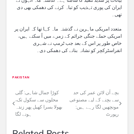
بیانات پر شدید تنقید کا سامنا ہے۔ گذشتہ ماہ انہوں نے
ایران کی پوری تہذیب کو تباہ کرنے کی دھمکی بھی دی
تھی۔
متعدد امریکی ماہرین نے گذشتہ ماہ کہا تھا کہ ایران پر
امریکی حملے جنگی جرائم کے زمرے میں آ سکتے ہیں،
خاص طور پر اس کے بعد جب ٹرمپ نے شہری
انفراسٹرکچر کو نشانہ بنانے کی دھمکی دی۔
PAKISTAN
بچے آن لائن عمر کی حد
کوڑا جمال شاہی: گلی
Post
سے بچنے کے لیے مصنوعی
محلوں سے سکول تک،
navigation
مونچھیں لگا رہے ہیں:
بھولا بسرا کھیل پھر زندہ
رپورٹ
ہونے لگا
Related Posts