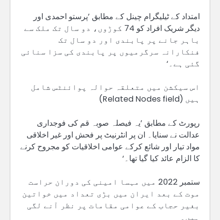
امتداد کے ٹیلیگرام چینل کے مطابق ’پرستو احمدی اور
دیگر شریک افراد کو 74 کوڑوں، دو سال تک ملک سے
باہر جانے پر پابندی اور دو سال تک
فنکارانہ سرگرمیوں پر پابندی کی سزا سنائی
گئی ہے۔‘
اس سیکشن میں متعلقہ حوالہ پوائنٹس شامل
ہیں (Related Nodes field)
رپورٹ کے مطابق ’یہ فیصلہ صوبہ قم کی فوجداری
عدالت نے سنایا۔ ان پر انٹرنیٹ پر فحش اور غیر اخلاقی
مواد تیار اور شائع کرکے عوامی اخلاقیات کو مجروح کرنے
کا الزام عائد کیا گیا تھا۔‘
ستمبر 2022 میں مہسا امینی کی دوران حراست
موت کے بعد ایران میں بڑی تعداد میں خواتین
بغیر حجاب کے عوامی مقامات پر نظر آنے لگی
ہیں۔