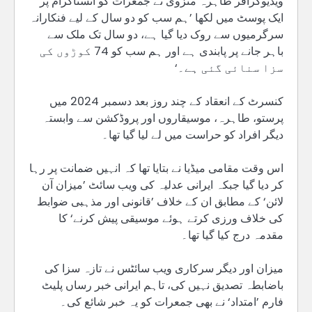
ویڈیوگرافر طاہرہ منزوی نے جمعرات کو انسٹاگرام پر
ایک پوسٹ میں لکھا ’ہم سب کو دو سال کے لیے فنکارانہ
سرگرمیوں سے روک دیا گیا ہے، دو سال تک ملک سے
باہر جانے پر پابندی ہے اور ہم سب کو 74 کوڑوں کی
سزا سنائی گئی ہے۔‘
کنسرٹ کے انعقاد کے چند روز بعد دسمبر 2024 میں
پرستو، طاہرہ، موسیقاروں اور پروڈکشن سے وابستہ
دیگر افراد کو حراست میں لے لیا گیا تھا۔
اس وقت مقامی میڈیا نے بتایا تھا کہ انہیں ضمانت پر رہا
کر دیا گیا جبکہ ایرانی عدلیہ کی ویب سائٹ ’میزان آن
لائن‘ کے مطابق ان کے خلاف ’قانونی اور مذہبی ضوابط
کی خلاف ورزی کرتے ہوئے موسیقی پیش کرنے‘ کا
مقدمہ درج کیا گیا تھا۔
میزان اور دیگر سرکاری ویب سائٹس نے تازہ سزا کی
باضابطہ تصدیق نہیں کی، تاہم ایرانی خبر رساں پلیٹ
فارم ’امتداد‘ نے بھی جمعرات کو یہ خبر شائع کی۔