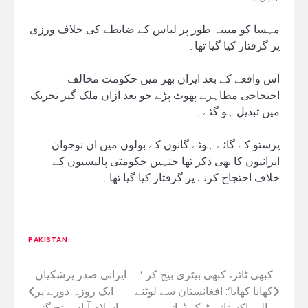
مہسا کو مبینہ طور پر لباس کے ضابطے کی خلاف ورزی
پر گرفتار کیا گیا تھا۔
اس واقعے کے بعد ایران بھر میں حکومت مخالف
احتجاجی مظاہرے پھوٹ پڑے جو بعد ازاں ملک گیر تحریک
میں تبدیل ہو گئے۔
پرستو کے گائے ہوئے گانوں کے بولوں میں ان نوجوان
ایرانیوں کا بھی ذکر تھا جنہیں حکومتی پالیسیوں کے
خلاف احتجاج کرنے پر گرفتار کیا گیا تھا۔
PAKISTAN
’ کبھی ٹائر، کبھی بیٹری بیچ کر
ایرانی صدر پزشکیان
Post
کھانا کھایا‘: افغانستان سے لوٹنے
ایک روزہ دورے پر
navigation
والے پاکستانی ٹرک ڈرائیور
اسلام آباد پہنچ گئے