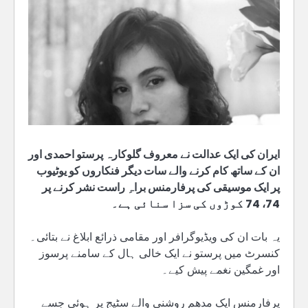
ایران کی ایک عدالت نے معروف گلوکارہ پرستو احمدی اور
ان کے ساتھ کام کرنے والے سات دیگر فنکاروں کو یوٹیوب
پر ایک موسیقی کی پرفارمنس براہِ راست نشر کرنے پر
74، 74 کوڑوں کی سزا سنائی ہے۔
یہ بات ان کی ویڈیوگرافر اور مقامی ذرائع ابلاغ نے بتائی۔
کنسرٹ میں پرستو نے ایک خالی ہال کے سامنے پرسوز
اور غمگین نغمے پیش کیے۔
پرفارمنس ایک مدھم روشنی والے سٹیج پر ہوئی جسے