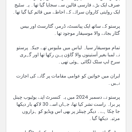
صرف ایک بڑے فارسی قالین سے سجایا گیا تھا۔ یہ سٹیج
ایک روایتی کاروان سرائے کے احاطے میں قائم کیا گیا تھا۔
پرستو کے ساتھ ایک پیانسٹ، ڈرمر، گٹارسٹ اور بیس
گٹار بجانے والا موسیقار موجود تھا۔
تمام موسیقار سیاہ لباس میں ملبوس تھے جبکہ پرستو
نے لمبا بغیر آستینوں والا گاؤن پہن رکھا تھا اور گہری
سرخ لپ سٹک لگائی ہوئی تھی۔
ایران میں خواتین کو عوامی مقامات پر گانے کی اجازت
نہیں۔
پرستو نے دسمبر 2024 میں یہ کنسرٹ اپنے یوٹیوب چینل
پر براہ راست نشر کیا تھا، جہاں اسے 30 لاکھ بار دیکھا
جا چکا ہے۔ دیگر چینلز پر بھی اس ویڈیو کو ہزاروں
مرتبہ دیکھا گیا۔