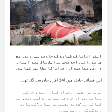
ایئر انڈیا کے طیارے کے حادثے میں زندہ بچ
جانے والے واحد شخص نے ایک سال بعد ’ایمان
داری، شفافیت اور جواب‘ کا مطالبہ کیا ہے۔
اس فضائی حادثے میں 241 افراد جان سے گئے تھے۔
برطانوی شہری وشواش کمار رمیش، جن کے
بھائی بھی اس حادثے میں مارے گئے تھے، نے
کہا کہ وہ ’شدید نفسیاتی مسائل‘ کے ساتھ
زندگی گزار رہے ہیں۔