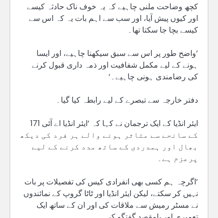
کچھ وضاحت ملنی چاہیے کہ یہ خوف ناک حادثہ کیسے
اور کیوں پیش آیا، اور سب سے اہم بات یہ کہ اس سے
کیسے بچا جا سکتا تھا۔
’واضح طور پر اس سے سبق سیکھنا چاہیے، اور ایسا
ہونے کے لیے مکمل شفافیت اور ذمہ داری قبول کرنے
کی رضامندی ہونی چاہیے۔‘
دفتر خارجہ سے تبصرے کے لیے رابطہ کیا گیا۔
ایئر انڈیا کے ایک ترجمان نے کہا کہ ’ایئر انڈیا اے آئی 171
کے سانحے سے متاثر ہونے والے ہر فرد کی دیکھ
بھال اور ہمدردی کے ساتھ مدد کرنے کے لیے
پرعزم ہے۔
’اگرچہ ہم کسی بھی انفرادی کیس کی تفصیلات پر بات
نہیں کر سکتے، لیکن ایئر انڈیا اور ٹاٹا گروپ کے نمائندوں
نے مسٹر رمیش سے ملاقات کی اور ان کے ساتھ ایک
تعمیری اور بامقصد گفتگو کی۔