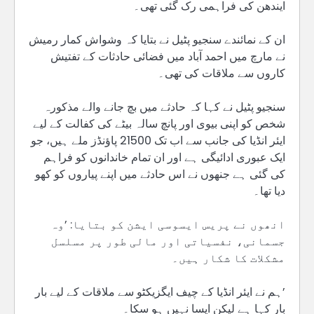
ایندھن کی فراہمی رک گئی تھی۔
ان کے نمائندے سنجیو پٹیل نے بتایا کہ وشواش کمار رمیش
نے مارچ میں احمد آباد میں فضائی حادثات کے تفتیش
کاروں سے ملاقات کی تھی۔
سنجیو پٹیل نے کہا کہ حادثے میں بچ جانے والے مذکورہ
شخص کو اپنی بیوی اور پانچ سالہ بیٹے کی کفالت کے لیے
ایئر انڈیا کی جانب سے اب تک 21500 پاؤنڈز ملے ہیں، جو
ایک عبوری ادائیگی ہے اور ان تمام خاندانوں کو فراہم
کی گئی ہے جنھوں نے اس حادثے میں اپنے پیاروں کو کھو
دیا تھا۔
انھوں نے پریس ایسوسی ایشن کو بتایا: ’وہ
جسمانی، نفسیاتی اور مالی طور پر مسلسل
مشکلات کا شکار ہیں۔
’ہم نے ایئر انڈیا کے چیف ایگزیکٹو سے ملاقات کے لیے بار
بار کہا ہے لیکن ایسا نہیں ہو سکا۔