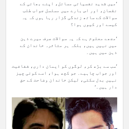
’میں شدید نفسیاتی مسائل، اپنے بھائی کے
نقصان، اور اس بارے میں مسلسل جواب طلب
سوالات کے ساتھ زندگی گزار رہا ہوں کہ یہ
کیسے اور کیوں ہوا؟
’مجھے معلوم ہے کہ یہ سوالات صرف میرے ذہن
میں نہیں ہیں، بلکہ ہر متاثرہ خاندان کے
ذہن میں ہیں۔
’سب سے بڑھ کر، لوگوں کو ایمان داری، شفافیت
اور جواب چاہیے۔ جو کچھ ہوا، اسے کوئی چیز
نہیں بدل سکتی، لیکن خاندان وضاحت کے حق
دار ہیں۔‘