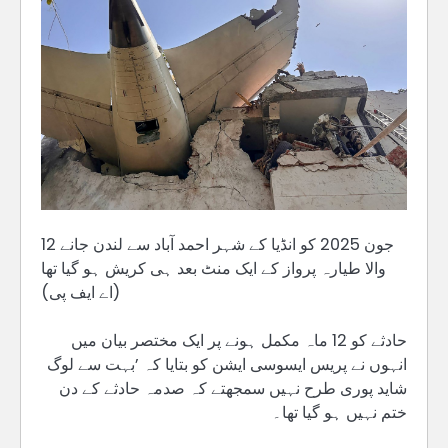
12 جون 2025 کو انڈیا کے شہر احمد آباد سے لندن جانے
والا طیارہ پرواز کے ایک منٹ بعد ہی کریش ہو گیا تھا
(اے ایف پی)
حادثے کو 12 ماہ مکمل ہونے پر ایک مختصر بیان میں
انہوں نے پریس ایسوسی ایشن کو بتایا کہ ’بہت سے لوگ
شاید پوری طرح نہیں سمجھتے کہ صدمہ حادثے کے دن
ختم نہیں ہو گیا تھا۔