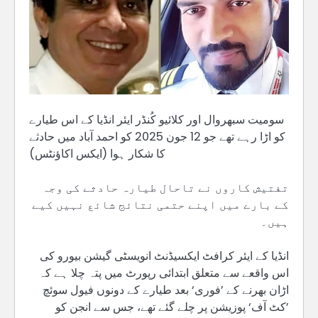
سوميت سبھروال اور کلائیو کُنڈر ایئر انڈیا کے اس طیارے
کو اڑا رہے تھے جو 12 جون 2025 کو احمد آباد میں حادثے
کا شکار ہوا (ایکس اکاؤنٹس)
تفتیش کاروں نے تاحال طیارہ حادثے کی وجہ
کے بارے میں اپنے حتمی نتائج شائع نہیں کیے
ہیں۔
انڈیا کے ایئر کرافٹ ایکسیڈنٹ انویسٹی گیشن بیورو کی
اس واقعے سے متعلق ابتدائی رپورٹ میں پتہ چلا ہے کہ
اڑان بھرنے کے ’فوری‘ بعد طیارے کے دونوں فیول سوئچ
’کٹ آف‘ پوزیشن پر چلے گئے تھے، جس سے انجن کو