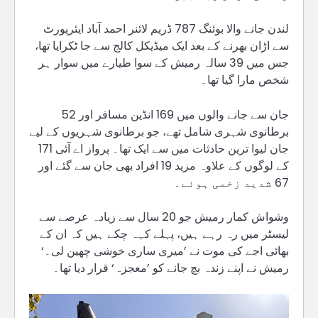
لندن جانے والا بوئنگ 787 ڈریم لائنر احمد آباد ایئرپورٹ
سے اڑان بھرنے کے بعد ایک میڈیکل کالج سے جا ٹکرایا تھا،
جس میں 39 سالہ رمیش کے سوا طیارے میں سوار ہر
شخص مارا گیا تھا۔
جان سے جانے والوں میں 169 انڈین مسافر اور 52
برطانوی شہری شامل تھے، جو برطانوی شہریوں کے لیے
جان لیوا ترین حادثات میں سے ایک تھا۔ پرواز اے آئی 171
کے لوگوں کے علاوہ مزید 19 افراد بھی جان سے گئے اور
67 شدید زخمی ہوئے۔
وشواش کمار رمیش جو 20 سال سے زیادہ عرصے سے
لیسٹر میں رہ رہے ہیں، پہلے کہہ چکے ہیں کہ ان کے
بھائی اجے کی موت نے ’میری ساری خوشی چھین لی۔‘
رمیش نے اپنے زندہ بچ جانے کو ’معجزہ‘ قرار دیا تھا۔