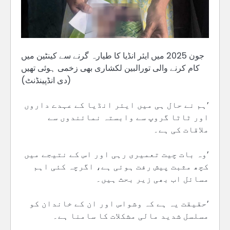
جون 2025 میں ایئر انڈیا کا طیارہ گرنے سے کینٹین میں
کام کرنے والی تورالبین لکشاری بھی زخمی ہوئی تھیں
(دی انڈپینڈنٹ)
’ہم نے حال ہی میں ایئر انڈیا کے عہدے داروں
اور ٹاٹا گروپ سے وابستہ نمائندوں سے
ملاقات کی ہے۔
’وہ بات چیت تعمیری رہی اور اس کے نتیجے میں
کچھ مثبت پیش رفت ہوئی ہے، اگرچہ کئی اہم
مسائل اب بھی زیر بحث ہیں۔
’حقیقت یہ ہے کہ وشواس اور ان کے خاندان کو
مسلسل شدید مالی مشکلات کا سامنا ہے۔