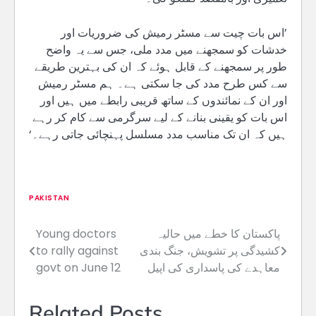
’اس بات چیت سے مسٹر رمیش کی ضروریات اور
خدشات کو سمجھنے میں مدد ملی، جس سے یہ واضح
طور پر سمجھنے کے قابل ہوئے کہ ان کی بہترین طریقے
سے کس طرح مدد کی جا سکتی ہے۔ ہم مسٹر رمیش
اور ان کے نمائندوں کے ساتھ قریبی رابطے میں ہیں اور
اس بات کو یقینی بنانے کے لیے سرگرمی سے کام کر رہے
ہیں کہ ان تک مناسب مدد مسلسل پہنچائی جاتی رہے۔‘
PAKISTAN
پاکستان کا خطے میں حالیہ
Young doctors
Post
کشیدگی پر تشویش، جنگ بندی
to rally against
navigation
معاہدے کی پاسداری کی اپیل
govt on June 12
Related Posts