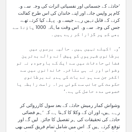
’حادثے کے جسمانی اور نفسیاتی اثرات کی وجہ سے وہ
کام پر واپس جانے اور اپنے خاندان کی اس طرح کفالت
کرنے کے قابل نہیں رہے جیسے وہ پہلے کیا کرتے تھے،
جس کی وجہ سے وہ اس وقت ماہانہ 1000 پاؤنڈ سے
بھی کم پر گزارا کر رہے ہیں۔
’وہ اکیلے نہیں ہیں۔ حالیہ برسوں میں
برطانوی شہریوں کو پیش آنے والے بدترین
فضائی حادثات میں سے ایک کے باوجود، نہ تو
وشواس اور نہ ہی متاثرہ خاندانوں میں سے
اکثر جن سے ہم نے بات کی ہے، نے برطانوی
حکومت کی جانب سے کوئی براہ راست رابطہ یا
خصوصی مدد حاصل کی ہے۔‘
وشواش کمار رمیش حادثے کے بعد سول کارروائی کر
رہے ہیں، اور ان کے وکلا کا کہنا ہے کہ ’ہم فضائی
حادثے کی تحقیقات کی ہر تفصیل کا جائزہ لیں گے اور
توقع کرتے ہیں کہ اس میں شامل تمام فریق کسی بھی