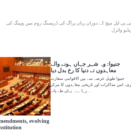
ئی پی ایل میچ کے دوران ریان پراگ کی ڈریسنگ روم میں ویپنگ کی
یڈیو وائرل
جنیوا: وہ شہر جہاں ہونے والے
معاہدوں نے دنیا کا رخ بدل دیا
جنیوا طویل عرصے سے بین الاقوامی سفارت
ری، امن مذاکرات اور تاریخی معاہدوں کا مرکز
رہا ہے۔ یہاں طے پانے…
amendments, evolving
stitution