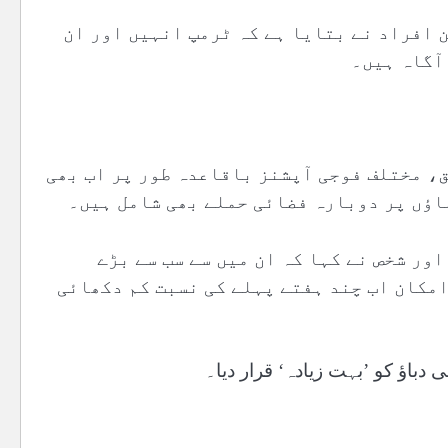
 افراد نے بتایا ہے کہ ٹرمپ انہیں اور ان
آگاہ ہیں۔
ق، مختلف فوجی آپشنز باقاعدہ طور پر اب بھی
اؤں پر دوبارہ فضائی حملے بھی شامل ہیں۔
ور شخص نے کہا کہ ان میں سے سب سے بڑے
مکان اب چند ہفتے پہلے کی نسبت کم دکھائی
دباؤ کو ’بہت زیادہ‘ قرار دیا۔