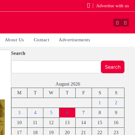
Advertise with us
Faceboo
Yout
About Us
Contact
Advertisements
Search
Search
August 2026
M
T
W
T
F
S
S
1
2
3
4
5
6
7
8
9
10
11
12
13
14
15
16
17
18
19
20
21
22
23