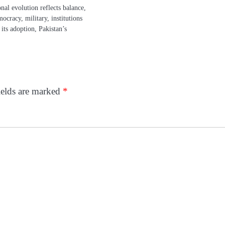
onal evolution reflects balance,
ocracy, military, institutions
 its adoption, Pakistan’s
ields are marked
*