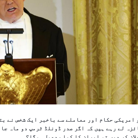
 امریکی حکام اور معاملے سے باخبر ایک شخص نے بت
ئزہ لے رہے ہیں کہ اگر صدر ڈونلڈ ٹرمپ دو ماہ جار
لان کر دیں تو ایران کا کیا ردعمل ہوگا؟