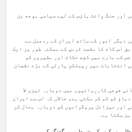
ں اور جنگ وائٹ ہاؤس کے لیے سیاسی بوجھ بن
ر دیگر امور کے ساتھ ایران کے ردعمل سے
بق اس کام کا مقصد ٹرمپ کے ممکنہ طور پر ایک
جس کے بارے میں کچھ حکام اور مشیروں کو
تی انتخابات میں رپبلکن پارٹی کے بڑے نقصان
نی فوجی کارروائیوں میں دوبارہ تیزی لا
باؤ کو کم کر سکتی ہے، حالاں کہ اس سے ایران
می اور میزائل پروگراموں کو دوبارہ بحال کر
بن سکتا ہے۔
 ظاہر نہ کرنے کی شرط پر یہ گفتگو کی۔