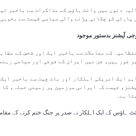
لیہ دنوں میں وائٹ ہاؤس کے مذاکرات سے باخبر تین
 پارٹی کو چکانی پڑنے والی سیاسی قیمت سے بخوبی 
جی آپشنز بدستور موجود
تظامیہ کے معاملات سے باخبر ایک اور شخص کے مطاب
ر غور ہیں، جن میں ایران کے فوجی اور سیاسی رہنم
ہم ایک امریکی اہلکار اور بات چیت سے باخبر ایک ا
شنز، جیسے کہ ایرانی سرزمین پر زمینی حملہ، کا ا
تا ہے۔
ئٹ ہاؤس کے ایک اہلکار نے صدر پر جنگ ختم کرنے کے مقامی 