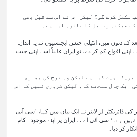
 مکمل کرے گی؟ لیکن اس نے اس سے قبل بھی
 کے ممکنہ ردعمل کا جائزہ لیا ہے۔
عد کے دنوں میں، انٹیلی جنس ایجنسیوں نے یہ اندازہ
 اپنی افواج کم کر دے، تو ایران غالباً اسے اپنی جیت
امریکہ جیت گیا ہے لیکن وہ فوج کی بھاری
ی ایک چال سمجھے گا، لیکن ضروری نہیں کہ اس
 ڈائریکٹر لز لائنز نے ایک بیان میں کہا، ’سی آئی
یں ہے۔‘ سی آئی اے نے ایران پر اپنے موجودہ کام
ار کر دیا۔