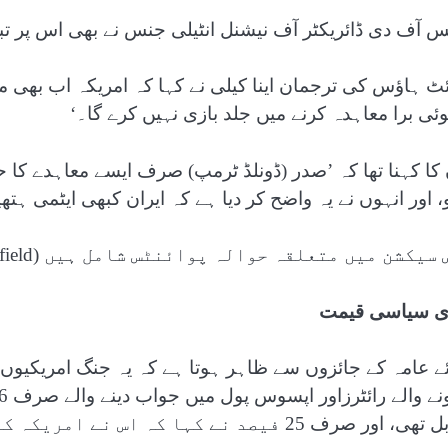
س آف دی ڈائریکٹر آف نیشنل انٹیلی جنس نے بھی اس پر تبص
ئٹ ہاؤس کی ترجمان اینا کیلی نے کہا کہ امریکہ اب بھی مذ
وئی برا معاہدہ کرنے میں جلد بازی نہیں کرے گا۔‘
 کا کہنا تھا کہ ’صدر (ڈونلڈ ٹرمپ) صرف ایسے معاہدے ک
، اور انہوں نے یہ واضح کر دیا ہے کہ ایران کبھی ایٹمی ہت
سیکشن میں متعلقہ حوالہ پوائنٹس شامل ہیں (Related Nodes field)
ی سیاسی قیمت
ئے عامہ کے جائزوں سے ظاہر ہوتا ہے کہ یہ جنگ امریکیوں
، اور صرف 25 فیصد نے کہا کہ اس نے امریکہ کو مزید محفوظ بنایا ہے۔