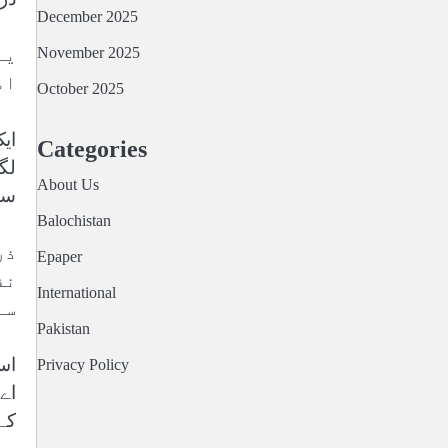
December 2025
November 2025
یہ
ام
October 2025
ای
Categories
لگا
About Us
سم
Balochistan
ذر
Epaper
نف
International
سے
Pakistan
اس
Privacy Policy
اے
کے