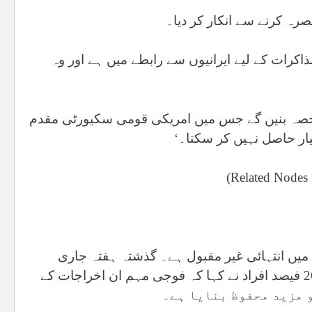
رہ کرنے سے انکار کر دیا۔
اکرات کے لیے ایرانیوں سے رابطے میں ہے اور وہ
ا حصہ بنیں گے جس میں امریکی قومی سکیورٹی مقدم
ھیار حاصل نہیں کر سکتا۔‘
 میں انتہائی غیر مقبول ہے۔ گذشتہ ہفتہ جاری
ہونے والے رائٹرزاور اپسوس پول میں جواب دینے والے صرف 26 فیصد افراد نے کہا کہ فوجی مہم ان اخراجات کے