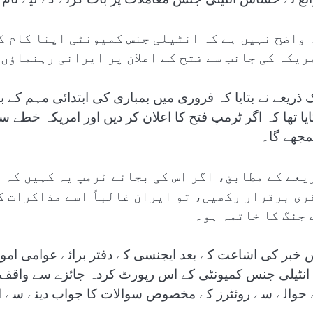
 واضح نہیں ہے کہ انٹیلی جنس کمیونٹی اپنا کام کب
ریکہ کی جانب سے فتح کے اعلان پر ایرانی رہنماؤں
ک ذریعے نے بتایا کہ فروری میں بمباری کی ابتدائی مہم کے ب
یا تھا کہ اگر ٹرمپ فتح کا اعلان کر دیں اور امریکہ خطے سے
جھے گا۔
یعے کے مطابق، اگر اس کی بجائے ٹرمپ یہ کہیں کہ 
ری برقرار رکھیں، تو ایران غالباً اسے مذاکرات ک
 جنگ کا خاتمہ ہو۔
 خبر کی اشاعت کے بعد ایجنسی کے دفتر برائے عوامی امور کی
 انٹیلی جنس کمیونٹی کے اس رپورٹ کردہ جائزے سے واقف نہ
 حوالے سے روئٹرز کے مخصوص سوالات کا جواب دینے سے انک