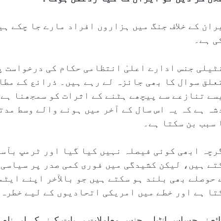
ران کے خلاف جنگ میں ہزاروں افراد مارے جا چکے ہی
ی ہے۔
ٹیلی جنس ادارے اعلیٰ انتظامی حکام کی درخواست پ
علق سوال کا بھی جائزہ لے رہے ہیں۔ ذرائع کے مطا
سے تنازعے سے پیچھے ہٹنے کے اثرات کو سمجھنا ہے 
شہ ہے کہ یہ اس سال کے آخر میں ہونے والے وسط مد
 سبب بن سکتا ہے۔
رچہ ابھی کوئی فیصلہ نہیں کیا گیا اور ٹرمپ بآسا
تے ہیں، لیکن کشیدگی میں فوری کمی صدر پر سیاسی د
 حوصلے بھی بلند ہو سکتے ہیں جو بالآخر اپنے ایٹ
تا ہے اور خطے میں امریکی اتحادیوں کے لیے خطرہ 
ائع نے حساس انٹیلی جنس معاملات پر بات کرنے کے لیے نام