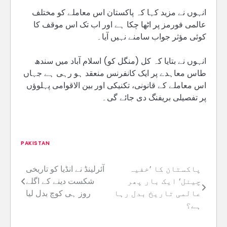
انہوں نے مزید کہا کہ پاکستان اس معاملے کو مختلف
عالمی فورمز پر اٹھا چکا ہے اور اب تک اس موقف کا
کوئی مؤثر جواب سامنے نہیں آیا۔
انہوں نے بتایا کہ کل (منگل کو) اسلام آباد میں سندھ
طاس معاہدے پر ایک کانفرنس منعقد ہو رہی ہے جہاں
اس معاملے کے قانونی، تکنیکی اور بین الاقوامی پہلوؤں
پر تفصیلی بریفنگ دی جائے گی۔
PAKISTAN
پاکستان کا ’خفیہ
آئرلینڈ نے انڈیا کو تاریخی
Post
چینل‘ ایک بار پھر
شکست دینے کے اگلے
navigation
عالمی تاریخ بدل رہا
روز ہی کوچ بدل لیا
ہے؟