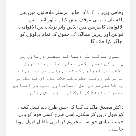
وفاقی وزیر نے کہا کہ حالیہ برسلز ملاقاتوں میں بھی
پاکستان نے یہی موقف پیش کیا ہے اور آئندہ بین
الاقوامی کانفرنس میں انڈس واٹر ٹریٹی، بین الاقوامی
قوانین اور زیریں ممالک کے حقوق کے تمام پہلوؤں کو
اجاگر کیا جائے گا۔
انہوں نے کہا کہ دنیا کے بیشتر دریاؤں پر
پانی کی تقسیم کسی معاہدے کے بجائے بین
الاقوامی اصولوں کے تحت ہوتی ہے، اور بہتے
پانی کو روکنا فطرت کے خلاف ہے۔ ان کے مطابق
یہ کانفرنس دراصل انصاف اور بنیادی انسانی
حقوق کے تحفظ کی ایک اہم آزمائش ہوگی۔
ڈاکٹر مصدق ملک نے کہا کہ جس طرح دنیا نسل کشی
کو قبول نہیں کر سکتی، اسی طرح کسی قوم کو پانی
جیسے بنیادی حق سے محروم کرنا بھی ناقابل قبول ہونا
چاہیے۔