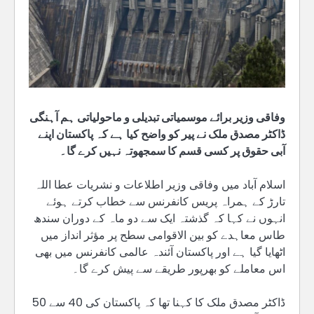
وفاقی وزیر برائے موسمیاتی تبدیلی و ماحولیاتی ہم آہنگی
ڈاکٹر مصدق ملک نے پیر کو واضح کیا ہے کہ پاکستان اپنے
آبی حقوق پر کسی قسم کا سمجھوتہ نہیں کرے گا۔
اسلام آباد میں وفاقی وزیر اطلاعات و نشریات عطا اللہ
تارڑ کے ہمراہ پریس کانفرنس سے خطاب کرتے ہوئے
انہوں نے کہا کہ گذشتہ ایک سے دو ماہ کے دوران سندھ
طاس معاہدے کو بین الاقوامی سطح پر مؤثر انداز میں
اٹھایا گیا ہے اور پاکستان آئندہ عالمی کانفرنس میں بھی
اس معاملے کو بھرپور طریقے سے پیش کرے گا۔
ڈاکٹر مصدق ملک کا کہنا تھا کہ پاکستان کی 40 سے 50