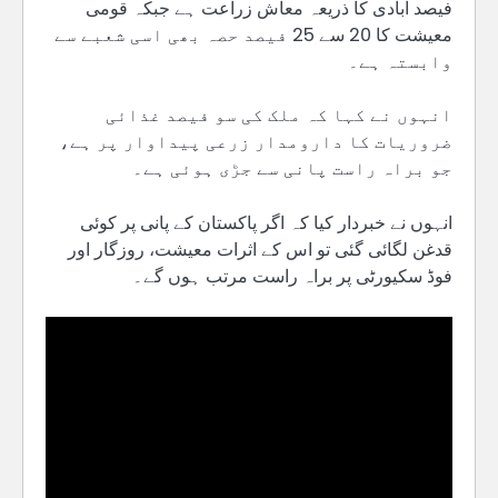
فیصد آبادی کا ذریعہ معاش زراعت ہے جبکہ قومی
معیشت کا 20 سے 25 فیصد حصہ بھی اسی شعبے سے
وابستہ ہے۔
انہوں نے کہا کہ ملک کی سو فیصد غذائی
ضروریات کا دارومدار زرعی پیداوار پر ہے،
جو براہ راست پانی سے جڑی ہوئی ہے۔
انہوں نے خبردار کیا کہ اگر پاکستان کے پانی پر کوئی
قدغن لگائی گئی تو اس کے اثرات معیشت، روزگار اور
فوڈ سکیورٹی پر براہ راست مرتب ہوں گے۔