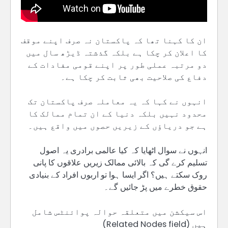
ان کا کہنا تھا کہ پاکستان نہ صرف اپنے موقف
کا اعلان کر چکا ہے بلکہ گذشتہ ڈیڑھ سال میں
دو مرتبہ عملی طور پر اپنے قومی مفادات کے
دفاع کی صلاحیت بھی ثابت کر چکا ہے۔
انہوں نے کہا کہ یہ معاملہ صرف پاکستان تک
محدود نہیں بلکہ دنیا کے ان تمام ممالک کا
ہے جو دریاؤں کے زیریں حصوں میں واقع ہیں۔
انہوں نے سوال اٹھایا کہ کیا عالمی برادری یہ اصول
تسلیم کرے گی کہ بالائی ممالک زیریں علاقوں کا پانی
روک سکتے ہیں؟ اگر ایسا ہوا تو اربوں افراد کے بنیادی
حقوق خطرے میں پڑ جائیں گے۔
اس سیکشن میں متعلقہ حوالہ پوائنٹس شامل
ہیں (Related Nodes field)