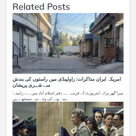
Related Posts
امریکہ ایران مذاکرات: راولپنڈی میں راستوں کی بندش
سے شہری پریشان
’میرا گھر پرانے ایئرپورٹ کے قریب ہے، دفتر اسلام آباد میں ہے، راستے
بند ہونے کی وجہ سے سمجھ نہیں…