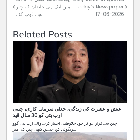
Post
today’s Newspaper
میں ایک ہی خاندان کے چار
navigation
17-06-2026
بچے ڈوب گئے
Related Posts
عیش و عشرت کی زندگی، جعلی سرمایہ کاری، چینی
ارب پتی کو 30 سال قید
چین سے فرار ہو کر خود جلاوطنی اختیار کرنے والے ارب پتی گوو
وِنگوئی کو، جنہیں کبھی چین کے امیر…