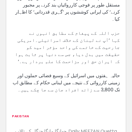
مستقل طور پر فوجی کارروائیاں بند کرنے پر مجبور
کرنے‘ کی ایرانی کوششوں پر ’گہری قدردانی‘ کا اظہار
کیا۔
حزب اللہ کے پیغام کے مطابق انہوں نے
کہا ’آپ نے لبنان کے خلاف اسرائیلی۔امریکی
جارحیت کے خاتمے کی واحد مؤثر امید کو
حقیقت میں بدل دیا، جس سے دنیا پر ثابت ہوا
کہ ایران حق اور مزاحمت کا علم بردار ہے۔‘
حالیہ ہفتوں میں اسرائیل کے وسیع فضائی حملوں اور
زمینی کارروائی کے نتیجے میں لبنانی حکام کے مطابق اب
تک 3,800 سے زائد افراد جان سے جا چکے ہیں۔
PAKISTAN
Daily MEEZAN Quetta
چھانگا مانگا جنگل کے تالاب