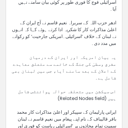
اسرائیلی فوج کا فوری طور پر کوئی بیان سامنے نہیں
آیا۔
ادھر حزب اللہ کے سربراہ نعیم قاسم نے آج ایران کے
اعلیٰ مذاکرات کار کا شکریہ ادا کرتے ہوئے کہا کہ انہوں
نے لبنان کے خلاف ’اسرائیلی۔امریکی جارحیت‘ کو رکوانے
میں مدد دی۔
یہ بیان امریکہ اور ایران کے درمیان
مشرق وسطیٰ کی جنگ کے خاتمے سے متعلق معاہدے
کے اعلان کے بعد سامنے آیا، جس میں لبنان بھی
شامل ہے۔
اس سیکشن میں متعلقہ حوالہ پوائنٹس شامل
ہیں (Related Nodes field)
ایرانی پارلیمان کے سپیکر اور اعلیٰ مذاکرات کار محمد
باقر قالیباف کے نام اپنے پیغام میں نعیم قاسم نے لبنان
سمیت تمام محاذوں پر ’اسرائیلی ریاست کو فوری اور