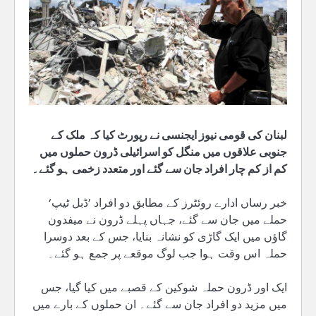
لبنان کی قومی نیوز ایجنسی نے رپورٹ کیا کہ ملک کے
جنوبی علاقوں میں منگل کو اسرائیلی ڈرون حملوں میں
کم از کم چار افراد جان سے گئے اور متعدد زخمی ہو گئے۔
خبر رساں ادارے روئٹرز کے مطابق دو افراد ’ڈبل ٹیپ‘
حملے میں جان سے گئے، جہاں پہلے ڈرون نے میفدون
گاؤں میں ایک گاڑی کو نشانہ بنایا، جس کے بعد دوسرا
حملہ اس وقت ہوا جب لوگ موقعے پر جمع ہو گئے۔
ایک اور ڈرون حملہ شوکین کے قصبے میں کیا گیا، جس
میں مزید دو افراد جان سے گئے۔ ان حملوں کے بارے میں